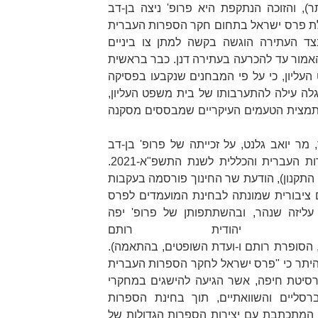
ר
), והזוכה הנתקפת היא פרופ' ניצה בן-דב
לת פרס ישראל בתחום חקר הספרות העברית
לית לשנת התשפ"א-2021. בצד העתירה הוגשה בקשה למתן צו ביניים
מור עד להכרעה בעתירה דנן. כבר בראשית
עליון, כי על פי המבחנים שנקבעו בפסיקה
גלה עילה להתערבותו של בית משפט העליון,
 בתמצית הטעמים העיקריים שמבססים מסקנה
שר החינוך, מר יואב גלנט, על זכייתה של פרופ' בן-דב
בפרס ישראל בתחום חקר הספרות העברית והכללית לשנת התשפ"א-2021.
התקנון
), הודעת שר החינוך פורסמה בעקבות
ציבורית שמונתה לבחינת המועמדים לפרס
עליזה שנהר, ובהשתתפותן של פרופ' יפה
פרת יהודית רותם
הסופרת
רותם
ו-
ועדת השופטים
, בהתאמה).
היתר כי
"פרס ישראל לחקר הספרות העברית
ברסיטת חיפה, אשר הגיעה להישגים במחקרי
רסליים והשוואתיים, תוך בחינת הספרות
המתכתבת עם יצירות הספרות הגדולות של