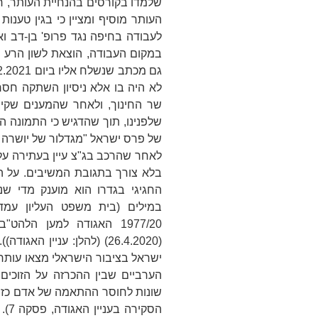
שלמדו בקורסים בהנחיית העותר, ח
העותר מוסיף ומציין כי בגין טענות
לעבודה בחיפה נגד פרופ' בן-דב 
במקום העבודה, הוצאת לשון הרע ופ
לא היה בו אלא ניסיון השתקה חסר 
שר החינוך, ולאחר שהמענים שקיב
שלפנינו, תוך שהדגיש כי התמונה ה
של פרס ישראל "מגדלור של יושרה ו
לאחר שהרכב בג"צ עיין בעתירה על 
בלא צורך בתגובת המשיבים. על ה
החגיגי בגדרו הוא מוענק מדי שנ
במילים (בית משפט העליון עמ
1977/20
האגודה למען הלהט"ב 
(26.4.2020) (להלן:
עניין האגודה
))
ישראל בציבור הישראלי מצאו עותר
הערביים שבין ההכרזה על הזוכים
שונות לחוסר ההתאמה של אדם כזה 
הסקירה בעניין
האגודה
, 