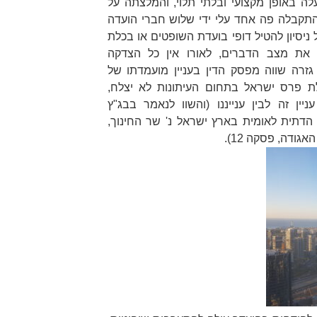
ת לשנת התשפ"א-2021, פעלה באופן מקצועי ובלתי תלוי, והמלצתה על
התקבלה פה אחד עלי ידי שלוש חברי הועדה
ניסיון להטיל דופי בועדת השופטים או בכלת
את מצב הדברים, לאורו אין כל הצדקה
 גזרה שווה מפסק הדין בעניין מועמדתו של
לת פרס ישראל בתחום העיתונות לא יצלח,
ין זה לבין ענייננו (והשוו לנאמר בבג"ץ
דתית לאומית בארץ ישראל נ' שר החינוך
,
האגודה
, פסקה 12).