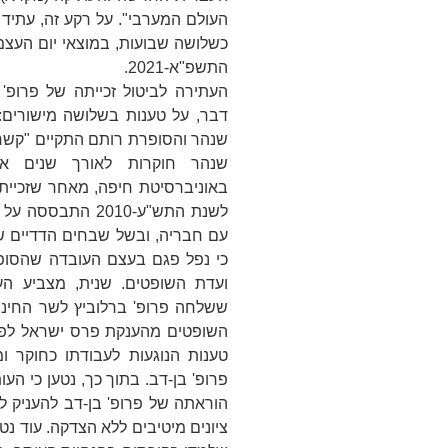
העולם המערבי"
. על רקע זה, עתיד
כשלושה שבועות, במוצאי יום העצמ
התשפ"א-2021.
העתירה לביטול זכייתה של פרופ'
דבר, על טענות בשלושה מישורים
שנהר והסופרת רותם התקיים "קשר ב
שנהר חוקרות לאורך שנים אר
באוניברסיטת חיפה, מאחר שזכיי
לשנת התש"ע-2010 
עם חבריה, ובשל שבחים הדדיים שפ
כי נפל פגם בעצם העובדה שהסופ
ועדת השופטים.
שנית
, מצביע ה
ששלחה פרופ' ברלוביץ לשר החינוך
השופטים מהענקת פרס ישראל לפר
טענות הנוגעות לעבודתו כחוקר 
פרופ' בן-דב. בתוך כך, נטען כי ה
הוראתה של פרופ' בן-דב להעניק לת
ציונים מיטיבים ללא הצדקה. עוד נטע