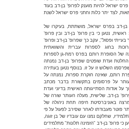
 פרס ישראל להיות מוענק לפרופ' בן-דב בעוד
אות, לצד יתר כלות וחתני פרס ישראל לשנת
 בן-דב בפרס ישראל, מושתתת, בעיקרו של
:
ראשית
, נטען כי בין פרופ' בן-דב ובין פרופ'
עייתי ופסול", עקב כך שפרופ' בן-דב ופרופ'
וכות בחוג לספרות עברית והשוואתית
תה של הסופרת רותם בפרס רמת-גן לספרות
התבססה על החלטת ועדת שופטים שפרופ' בן-דב נמנתה
רסמו השלוש זו על זו. בנוסף נטען בעתירה
רת רותם, שאינה חוקרת ספרות, נמנתה על
עותר על פרסומים בתקשורת בדבר מכתב
 על אודות הסתייגותה האישית בדיוני ועדת
ופ' בן-דב.
שלישית
, מעלה העותר שורה של
ומרצה באוניברסיטת חיפה תחת ניהולה של
עותר פוטר מעבודתו לאחר שסירב לפעול על פי
למידיו, שחלקם נמנו עם עובדיו של בן זוגה,
ן כי פרופ' בן-דב "הזמינה תלונות" מתלמידים