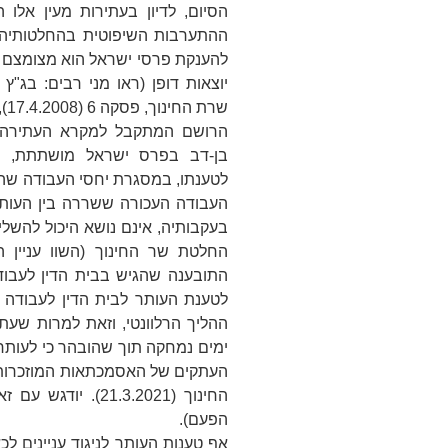
הסיום, לדיון בעתירות מעין אלו
ההתערבות השיפוטית בהחלטותיהם
להענקת פרסי ישראל הוא מצומצם בי
יוצאות דופן (ראו מני רבים: בג"ץ 2454/08
שרת החינוך
, פסקה 6 (17.4.2008), וההפניות שם).
הרושם המתקבל למקרא העתירה ה
בן-דב בפרס ישראל מושתתת, ב
לטענתו, במסגרת יחסי העבודה שהת
העבודה העכורה ששררה בין העותר 
בעקבותיה, אינם נושא היכול להשלי
החלטת שר החינוך (השוו עניין
ה
התובענה שהגיש בבית הדין לעבוד
לטענת העותר לבית הדין לעבודה 
ההליך הרלוונטי, וזאת למרות שע
ימים נמחקה תוך שהובהר כי לעותר
העתקים של האסמכתאות המוזכרו
החינוך
(21.3.2021). יו
הפעם).
אף טענות העותר לניגוד עניינים 