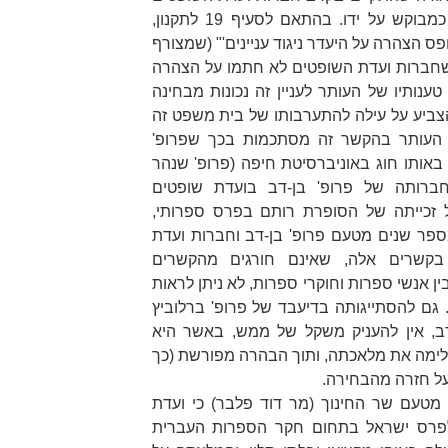
אינן מצדיקות התערבות שיפוטית כמבוקש על ידו. בהתאם לסעיף 19 לתקנון,
פס הצהרה על היעדר ניגוד עניינים'"
(שמצורף
ו שחברות ועדת השופטים לא חתמו על הצהרה
טענותיו של העותר לעניין זה נכונות מבחינה
צביע על עילה להתערבותו של בית משפט זה
ל העותר בהקשר זה מסתכמות בכך שפרופ'
באותו חוג באוניברסיטת חיפה (פרופ' שנהר
חברותה של פרופ' בן-דב בועדת שופטים
 זכייתה של הסופרת רותם בפרס ספרותי,
ספר שנים מטעם פרופ' בן-דב וחברות ועדת
 בקשרים אלה, שאינם חורגים מהקשרים
ן אנשי ספרות וחוקרי ספרות, לא ניתן לראות
. גם להסתייגותה בדיעבד של פרופ' ברלוביץ
ב, אין להעניק משקל של ממש, באשר היא
ימה את מלאכתה, ותוך הבהרה מפורשת (כך
על חזרה מהבחירה.
מטעם שר החינוך (מר דוד פלבר) כי ועדת
פרס ישראל בתחום חקר הספרות העברית