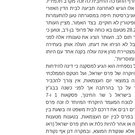
רף ההערכה החיובית לה זכה מקרב תלמידיו.
 אלו הגיש לאחרונה תביעה לבית הדין האזורי
ואוניברסיטת חיפה במסגרתה טען להתעמרות
יטורין לא חוקיים. בצד האמור, מציין העותר
גם מכתב שנשלח אליו ביום 28.2.2021 מטעם בא כוחה של פרופ' בן-דב, וטוען כי
תום לב. העותר הציג את טענותיו אלה לפני
ל לא הניחו את דעתו, העלה אותן בעתירה
מצטיירת מהן אינה עולה בקנה אחד עם היותו
מוסריות".
נספחיה הוא הגיע למסקנה כי דינה להידחות
יוקרה של פרס ישראל, ועל הטקס הממלכתי
ה במוצאי יום העצמאות, אין צורך להכביר
ד על כך בהרחבה אך לפני כשנה בבג"ץ
בישראל נ' שר החינוך
, פסקאות 1 ו-7
. לנוכח המעמד היוקרתי המיוחד לו זכה פרס
ים רבים את דרכם לבית משפט זה בשעת בין
 בפרס לבין יום העצמאות, בטענות מטענות
או אחר להיות כלת או חתן פרס ישראל (ראו
פסקה 7). אלא שנקודת המוצא, ובמקרה דנן אף נקודת