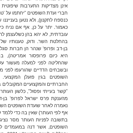
חברי ועדת השופטים
"יחתמו על 'טו
כנספח לתקנון), ולא נטען בענייננ
כאמור. יתר על כן, אף אם נניח כי 
עובדתית, לא יהא בהן כשלעצמן לה
בהחלטת השר. ודוק, טענותיו ש
בן-דב ופרופ' שנהר הן חברות סגל 
היא כיום פרופסור אמריטה), ב
שהחליטה לפני למעלה מעשור על
ובשבחים הדדיים שהורעפו לפני מ
השופטים בגין פועלן המקצועי.
החברתיים והמקצועיים המקובלים בי
"קשר בעייתי ופסול", כלשון העותר
מהענקת פרס ישראל לפרופ' בן-ד
נאמרה לאחר שועדת השופטים השל
אף לפי העותר) שאין בה כדי ללמד 
בתשובה לפניות העותר מסר נציג 
השופטים, אשר דנה במועמדים ל