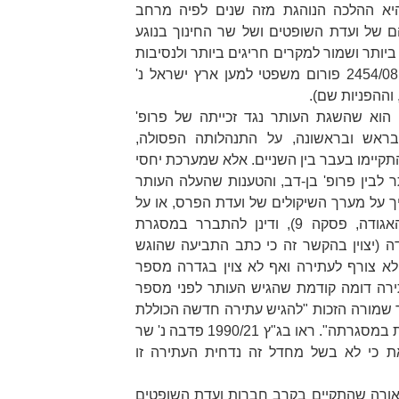
 היא ההלכה הנוהגת מזה שנים לפיה מרחב
 של ועדת השופטים ושל שר החינוך בנוגע
ותר ושמור למקרים חריגים ביותר ולנסיבות
פורום משפטי למען ארץ ישראל נ'
וא שהשגת העותר נגד זכייתה של פרופ'
ראש ובראשונה, על התנהלותה הפסולה,
קיימו בעבר בין השניים. אלא שמערכת יחסי
לבין פרופ' בן-דב, והטענות שהעלה העותר
ך על מערך השיקולים של ועדת הפרס, או על
אגודה
, פסקה 9), ודינן להתברר במסגרת
ה (יצוין בהקשר זה כי כתב התביעה שהוגש
לא צורף לעתירה ואף לא צוין בגדרה מספר
תירה דומה קודמת שהגיש העותר לפני מספר
 שמורה הזכות
"להגיש עתירה חדשה הכוללת
ת במסגרתה"
. ראו בג"ץ 1990/21
פדבה נ' שר
דגש עם זאת כי לא בשל מחדל זה נדחית העתירה זו
לכאורה שהתקיים בקרב חברות ועדת השופטים