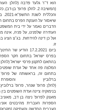
הוא ד"ר גלעד פדבה (להלן:
העות
(המשיבה 2. להלן:
פרופ' בן-דב
), כ
והכל
שיאסור על הענקת הפרס בתחום הא
הדברים נאמר על ידי בית המשפט ה
העתירה שלפנינו, על פניה, אינה מ
ועל כן דינה להידחות. בג"צ הציג
זו.
ביום 17.2.2021 הודיע 
בהתאם לתקנון פרסי ישראל (להלן:
המלצה פה אחד של ועדת שופטים 
בתחום זה, בראשותה של פרופ' 
ברלוביץ והסו
(להלן:
פרופ'
שנהר
,
פרופ'
ברלוביץ
,
בנימוקיה ציינה ועדת השופטים בין 
מוענק לפרופ' ניצה בן דב, מאוני
הספרות העברית מהיבטים אוניב
העברית החדשה והעתיקה (מקרא) 