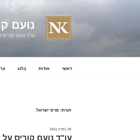
ילוג
תוכן
נועם קו
עו"ד נועם קוריס טל' 060058
ראשי
אודות
בלוג
צרו
תגית:
פרס ישראל
פורסם
30 במרץ 2021
ב