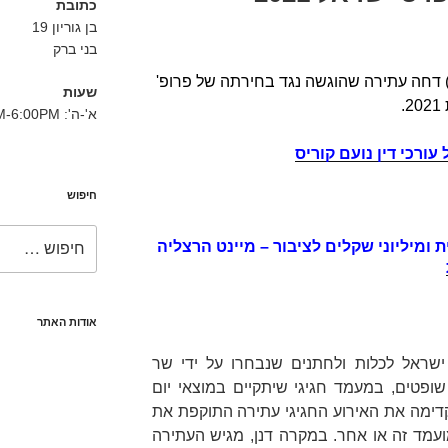
כתובת
בן גוריון 19
בני ברק
) דחה עתירה שהוגשה נגד בחירתה של פרופ'
שעות
.
א'-ה': 8:30AM-6:00PM
ורכי דין נועם קוריס
חיפוש
חפש:
ת ומיליוני שקלים לציבור – מיינט הרצליה
אודות האתר
ישראל לכלות ולחתנים שנבחרו על ידי שר
ופטים, במעמד חגיגי שיתקיים במוצאי יום
דימה את האירוע החגיגי עתירה התוקפת את
עמד זה או אחר. במקרה דנן, מגיש העתירה