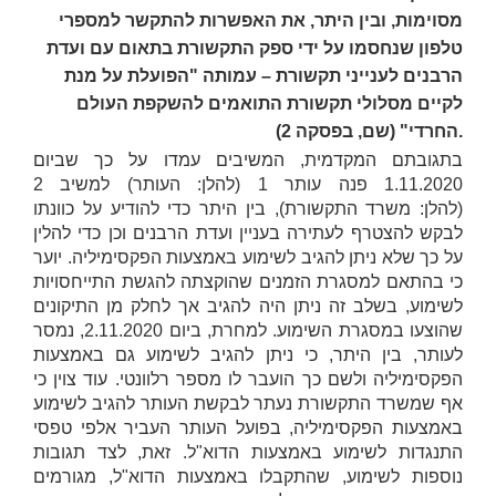
מסוימות, ובין היתר, את האפשרות להתקשר למספרי
טלפון שנחסמו על ידי ספק התקשורת בתאום עם ועדת
הרבנים לענייני תקשורת – עמותה "הפועלת על מנת
לקיים מסלולי תקשורת התואמים להשקפת העולם
החרדי" (שם, בפסקה 2).
בתגובתם המקדמית, המשיבים עמדו על כך שביום
1.11.2020 פנה עותר 1 (להלן:
העותר
) למשיב 2
(להלן:
משרד התקשורת
), בין היתר כדי להודיע על כוונתו
לבקש להצטרף לעתירה בעניין
ועדת הרבנים
וכן כדי להלין
על כך שלא ניתן להגיב לשימוע באמצעות הפקסימיליה. יוער
כי בהתאם למסגרת הזמנים שהוקצתה להגשת התייחסויות
לשימוע, בשלב זה ניתן היה להגיב אך לחלק מן התיקונים
שהוצעו במסגרת השימוע. למחרת, ביום 2.11.2020, נמסר
לעותר, בין היתר, כי ניתן להגיב לשימוע גם באמצעות
הפקסימיליה ולשם כך הועבר לו מספר רלוונטי. עוד צוין כי
אף שמשרד התקשורת נעתר לבקשת העותר להגיב לשימוע
באמצעות הפקסימיליה, בפועל העותר העביר אלפי טפסי
התנגדות לשימוע באמצעות הדוא"ל. זאת, לצד תגובות
נוספות לשימוע, שהתקבלו באמצעות הדוא"ל, מגורמים