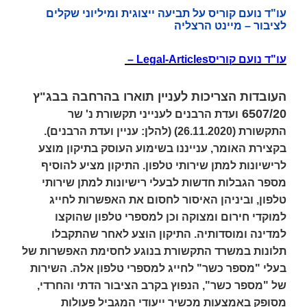
עו"ד נועם קוריס על תביעה ייצוגית ומיליוני שקלים
לציבור – מיינט הרצליה
עו"ד נועם קוריס
– Legal-Articles
העובדות הצריכות לעניין תוארו בהרחבה בבג"ץ
6507/20
ועדת הרבנים לענייני תקשורת נ' שר
התקשורת
(26.11.2020) (להלן: עניין
ועדת הרבנים
).
בקצירת האומר, ענייננו בשימוע העוסק בתיקון מוצע
לרישיונות למתן שירותי טלפון. התיקון מציע להוסיף
מספר הגבלות חדשות לבעלי רישיונות למתן שירותי
טלפון, וביניהן האיסור לחסום את האפשרות לחייג
למוקדי חירום ומצוקה וכן למספרי טלפון שהוקצו
למדינה ומוסדותיה. התיקון הוצע לאחר שהתקבלו
תלונות במשרד התקשורת בנוגע לחסימת האפשרות של
בעלי "מספר כשר" לחייג למספרי טלפון אלה. השירות
של "מספר כשר", הנפוץ בקרב הציבור הדתי והחרדי,
מסופק באמצעות מכשיר ייעודי המגביל פעולות