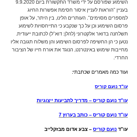
השימוע שפורסם על ידי משרד התקשורת ביום 9.9.2020
בעניין "הוראות לעניין איסור חסימת אפשרות החיוג
למספרים מסוימים". העותרים הלינו, בין היתר, על אופן
פרסום השימוע וכן על כך שנקבע כי התייחסויות לשימוע
תשלחנה בדואר אלקטרוני (להלן:
דוא"ל
) לכתובת ייעודית.
נטען כי הן החשיפה לפרסום השימוע והן משלוח תגובה אליו
מחייבות שימוש באינטרנט, הנוגד את אורח חייו של הציבור
החרדי.
ועוד כמה מאמרים שכתבתי:
עו"ד נועם קוריס
עו"ד נועם קוריס
–
מדריך לתביעות ייצוגיות
עו"ד נועם קוריס
–
כותב בערוץ 7
עו"ד
נועם קוריס
– צבע אדום מבזקלייב