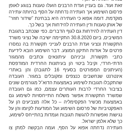
זאת ועוד. גם בעניין
ועדת הרבנים
הועלו טענות בנוגע לאופן
פרסום השימוע אך העתירה נדחתה על הסף בהיותה עתירה
מוקדמת. דומה אפוא כי העתירה היא בבחינת "שידור חוזר"
של אותן טענות ודין העתירה להידחות אך בשל כך.
דין העתירה להידחות גם לגוף הדברים. כפי שנכתב בתגובת
המשיבים, ביום 30.8.2020 התקיימה ישיבה של נציגי משרד
התקשורת ונציגי ועדת הרבנים לענייני תקשורת בה נמסרו
פרטים על אודות התיקון המוצע. דבר השימוע הובא לידיעת
כתבי תקשורת, וביניהם עיתונאים וכתבים מהמגזר
הדתי-חרדי, וקיבל ביטוי הן בעיתונות החרדית המודפסת
(העיתונים המפורטים בסעיף 16 לתגובה) והן באתרי
אינטרנט שנחשבים כנצפים ומקובלים במגזר. העובדה
שהתקבלו תגובות לשימוע באמצעות הדוא"ל מגורמים שונים
בציבור החרדי לרבות העותרים עצמם, כמו גם העובדה
שמשרד התקשורת אפשר משלוח התייחסויות לשימוע גם
באמצעות מכשיר הפקסימליה – כל אלה מצביעים הן על
האפקטיביות של פרסום השימוע ועל המודעות לקיומו והן על
נגישות ואפשרות להגשת תגובות ועמדות בהתייחס לשימוע,
כך שלא אלמן ישראל.
העתירה נדחתה אפוא על הסף, ועמה הבקשה למתן צו