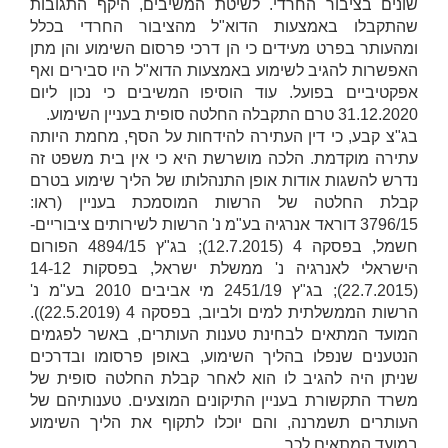
שונים בציבור החרדי. לשיטת המשיבים, היקף התגובות
שהתקבלו באמצעות הדוא"ל מהציבור החרדי בכלל
ומהעותר בפרט מעידים כי הן דרכי פרסום השימוע והן מתן
האפשרות להגיב לשימוע באמצעות הדוא"ל היו סבירים ואף
אפקטיביים בפועל. עוד הוסיפו המשיבים כי נכון ליום
31.12.2020 טרם התקבלה החלטה סופית בעניין השימוע.
בג"צ קבע, כי דין העתירה להידחות על הסף, מחמת היותה
עתירה מוקדמת. הלכה מושרשת היא כי אין בית משפט זה
נדרש להשגות אודות אופן התנהלותו של הליך שימוע בטרם
קבלת החלטה של הרשות המוסמכת בעניין (ראו:
3796/15
דוראד אנרגיה בע"מ נ' הרשות לשירותים ציבוריים-
חשמל
, בפסקה 4 (12.7.2015); בג"ץ 4894/15
הפורום
הישראלי לאנרגיה נ' ממשלת ישראל
, בפסקות 14-12
(22.7.2015); בג"ץ 2451/19
מי אביבים 2010 בע"מ נ'
הרשות הממשלתית למים ולביוב
, בפסקה 4 (22.5.2019)).
המועד המתאים לבחינת טענות העותרים, באשר לפגמים
הנטענים שנפלו בהליך השימוע, באופן פרסומו ובדרכים
שניתן היה להגיב לו הוא
לאחר
קבלת החלטה סופית של
משרד התקשורת בעניין התיקונים המוצעים. טענותיהם של
העותרים תשמרנה, והם יוכלו לתקוף את הליך השימוע
במועד המתאים לכך.