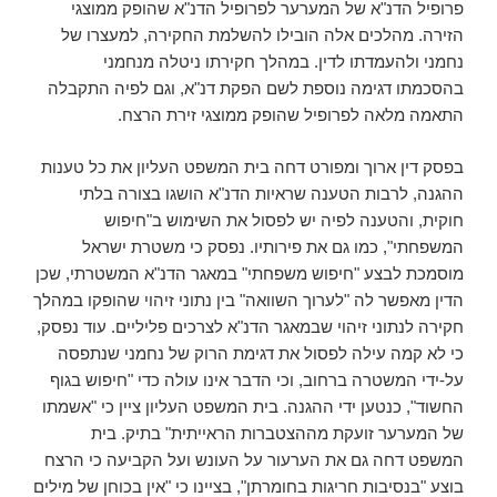
פרופיל הדנ"א של המערער לפרופיל הדנ"א שהופק ממוצגי
הזירה. מהלכים אלה הובילו להשלמת החקירה, למעצרו של
נחמני ולהעמדתו לדין. במהלך חקירתו ניטלה מנחמני
בהסכמתו דגימה נוספת לשם הפקת דנ"א, וגם לפיה התקבלה
התאמה מלאה לפרופיל שהופק ממוצגי זירת הרצח.
בפסק דין ארוך ומפורט דחה בית המשפט העליון את כל טענות
ההגנה, לרבות הטענה שראיות הדנ"א הושגו בצורה בלתי
חוקית, והטענה לפיה יש לפסול את השימוש ב"חיפוש
המשפחתי", כמו גם את פירותיו. נפסק כי משטרת ישראל
מוסמכת לבצע "חיפוש משפחתי" במאגר הדנ"א המשטרתי, שכן
הדין מאפשר לה "לערוך השוואה" בין נתוני זיהוי שהופקו במהלך
חקירה לנתוני זיהוי שבמאגר הדנ"א לצרכים פליליים. עוד נפסק,
כי לא קמה עילה לפסול את דגימת הרוק של נחמני שנתפסה
על-ידי המשטרה ברחוב, וכי הדבר אינו עולה כדי "חיפוש בגוף
החשוד", כנטען ידי ההגנה. בית המשפט העליון ציין כי "אשמתו
של המערער זועקת מההצטברות הראייתית" בתיק. בית
המשפט דחה גם את הערעור על העונש ועל הקביעה כי הרצח
בוצע "בנסיבות חריגות בחומרתן", בציינו כי "אין בכוחן של מילים