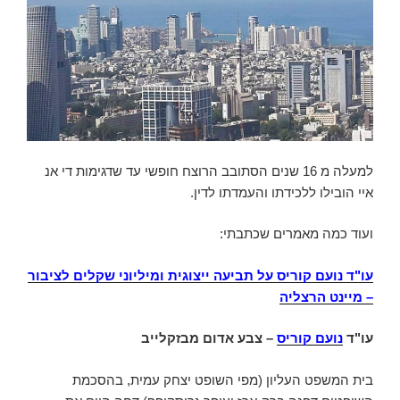
למעלה מ 16 שנים הסתובב הרוצח חופשי עד שדגימות די אנ
איי הובילו ללכידתו והעמדתו לדין.
ועוד כמה מאמרים שכתבתי:
עו"ד נועם קוריס על תביעה ייצוגית ומיליוני שקלים לציבור
– מיינט הרצליה
עו"ד
נועם קוריס
– צבע אדום מבזקלייב
בית המשפט העליון (מפי השופט יצחק עמית, בהסכמת