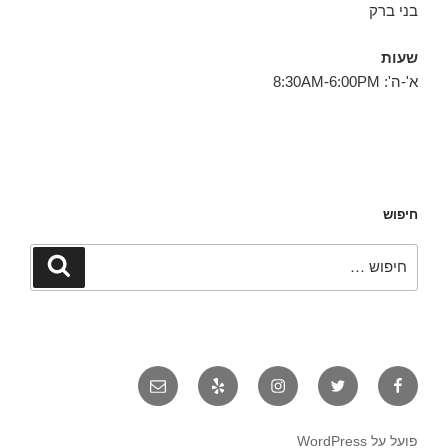
בני ברק
שעות
א'-ה': 8:30AM-6:00PM
חיפוש
חפש:
חיפוש
פייסבוק
טוויטר
אינסטגרם
יאלפ
אימייל
פועל על WordPress