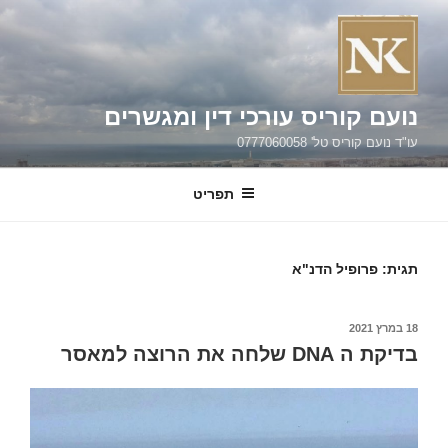
ילוג
תוכן
נועם קוריס עורכי דין ומגשרים
עו"ד נועם קוריס טל' 0777060058
תפריט
תגית:
פרופיל הדנ"א
פורסם
18 במרץ 2021
ב
בדיקת ה DNA שלחה את הרוצה למאסר