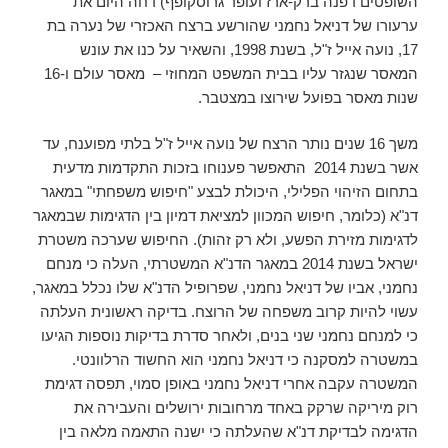
השופטים דפנה ברק-ארז ועופר גרוסקופף) דחה היום את
ערעורו של דניאל נחמני שהורשע ברצח האכזרי של נערה בת
17, נועה אייל ז"ל, בשנת 1998, והשאיר על כנו את עונש
המאסר שנגזר עליו בבית המשפט המחוזי – מאסר עולם ו-16
שנות מאסר בפועל שירוצו במצטבר.
משך 16 שנים נותר הרצח של נועה אייל ז"ל בלתי מפוענח, עד
אשר בשנת 2014 התאפשר פענוחו בזכות התקדמות מדעית
בתחום הזיהוי הפלילי, היכולת לבצע "חיפוש משפחתי" במאגר
דנ"א (כלומר, חיפוש המכוון למציאת דמיון בין הדגימות שבמאגר
לדגימות מזירת הפשע, ולא רק זהות). החיפוש שערכה משטרת
ישראל בשנת 2014 במאגר הדנ"א המשטרתי, העלה כי מנחם
נחמני, אביו של דניאל נחמני, שפרופיל הדנ"א שלו נכלל במאגר,
עשוי להיות קרוב משפחה של הרוצח. בדיקה ראשונית העלתה
כי למנחם נחמני שני בנים, ולאחר סדרת בדיקות נוספות הגיעו
במשטרה למסקנה כי דניאל נחמני הוא החשוד הרלוונטי.
המשטרה עקבה אחרי דניאל נחמני באופן סמוי, תפסה דגימת
רוק מיריקה שרקק באחד מרחובות ירושלים והעבירה את
הדגימה לבדיקת דנ"א שהעלתה כי ישנה התאמה מלאה בין