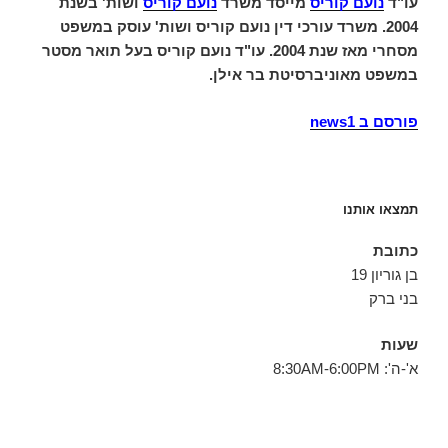
עו"ד
נועם קוריס
מייסד משרד
נועם קוריס
ושות' בשנת
2004. משרד עורכי דין נועם קוריס ושות' עוסק במשפט
מסחרי מאז שנת 2004. עו"ד נועם קוריס בעל תואר מסטר
במשפט מאוניברסיטת בר אילן.
פורסם ב news1
תמצאו אותנו
כתובת
בן גוריון 19
בני ברק
שעות
א'-ה': 8:30AM-6:00PM