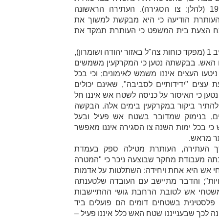
צו הסגירה
). העתירה הראשונה
6.12.201 לאחר שהעותרת הודיעה כי היא מבקשת למשוך את
וכח הצעת בית המשפט כי העותרת תמקד את
בנסיבות אלה, העותרת פנתה למשיב 1 (מפקד כוחות צה"ל באזור יהודה ושומרון),
האש. בבקשתה נטען כי המקרקעין משמשים
ניטעו העצים איננו משמש לאימונים; וכי בכל
עצים "ידידותיים לסביבה", שאינם יכולים
נטען כי האיסור על כניסה לשטח אש איננו חל
 להתיר ביקור במקרקעין בימים אלה. הבקשה
, בנימוק שמדובר בשטח אש פעיל ובעל
 כי בכל ימות השנה צו הסגירה איננו מאפשר
ר מראש.
רך העתירה, העותרת מטילה ספק בעמדת
תה מעבודת מחקר שבוצעה ניכר כי "
המטרה
י אש היא אחת ויחידה: השתלטות על אדמות
ות
"; והדבר מתיישב עם העובדה שלטענתה
משטחי אש לטובת הרחבת גושי ההתיישבות
ה פלסטינית בשטחים דומים הם פועלים ביד
ה לכך שבענייננו שטח האש כלל איננו פעיל –