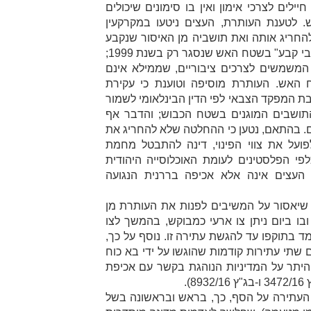
יילים לצרכי אימון ואין בו סימונים שיכולים
 לטענת העותרת, העצים ניטעו במקרקעין
החריג אותה ואת תושביה מן האיסור שנקבע
בצו הסגירה, שכן הם למעשה "תושבי קבע" בשטח האש שנסגר רק בשנת 1999;
המשמשים לצרכים ציבוריים, שממילא אינם
 האש. העותרת מוסיפה וטוענת כי עקירת
ת המפקד הצבאי לפי הדין הבינלאומי לשמור
התושבים המוגנים בשטח הכבוש; והדבר אף
. בהתאם, נטען כי ההחלטה שלא להחריג את
פועל את צווי הפינוי, דינה להתבטל מחמת
י הפלסטינים לעומת האוכלוסייה היהודית
 העצים אינה אלא אכיפה בררנית הנגועה
 שיאסור על המשיבים לפנות את העותרת מן
ו ביום ניתן צו ארעי כמבוקש, בהמשך לצו
 בתוקפו עד להגשת עתירה זו. נוסף על כך,
שתי עתירות קודמות שהוגשו על ידי בא כוח
היתר על המדיניות הנוהגת בקשר עם אכיפת
).
 העתירה על הסף, כך, בראש ובראשונה בשל