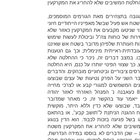
 החלטת המשיבים שלא להחריג את המקרקעין
גובה בתצהירים מאת הגורמים המוסמכים,
טח אש פעיל שבשל מאפייניו הייחודיים חיוני
וי שניטעו מקבעים את המקרקעין כאזור שלא
ירות של כוחות צה"ל וביכולת לעשות שימוש
ות העותרת שלפיהן מדובר בשטח אש שאיננו
בדתית-ראייתית מינימלית; וכך גם הטענות
ו. במצב דברים זה, ניכר כי ההחלטה שלא
 שצווי הפינוי יוותרו על כנם, היא החלטה
סים ציבוריים וביטחוניים מובהקים. והדברים
בר השני על הפרק נטיעות של עצים שבוצעו
קנים המשמשים למגורי קבע או לצרכי מחייה
כעאבנה נ' המנהל האזרחי לאזור יהודה
סקה 6 (19.2.2009)). ייאמר עוד בהקשר זה, כי מאחר שמדובר
ד, שבוצעו שלא כדין וללא היתר, מוקשית
וח ההגנה הניתנת ל"תושב קבע", או בהתאם
ו בשל פגיעה בזכות לכבוד. הוא הדין בנוגע
שיבים שלא להחריג את המקרקעין משטח
 – שכן הדברים לא בוססו במידה הנדרשת,