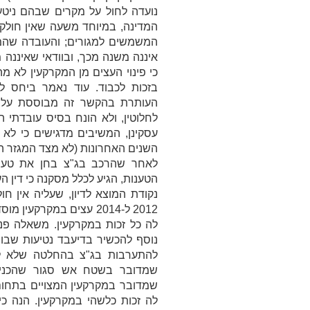
נועדה לחול על מקרים שבהם ניטע
המדינה, במיוחד משעה שאין חולק כ
המשמשים למגורים; והעובדה שהמ
איננה משנה מכך, ובוודאי שאיננה
כי פינוי העצים מן המקרקעין לא מ
בזכות לכבוד. עוד נאמר ביחס לט
העותרת בהקשר זה מבוססת על 
לחלוטין, ולא הונח בסיס עובדתי
עסקינן, המשיבים מדגישים כי ל
השנים האחרונות (לא מצד המגזר הי
לאחר שהרכב בג"צ בחן את טענות
הטענות, הגיע לכלל מסקנה כי דין 
נקודת המוצא לדיון, שעליה אין ח
2012 ל-2014 עצים במקרק
לה כל זכות במקרקעין. משאלה פני 
נוסף להכשיר בדיעבד נטיעות שבוצע
להתערבות בג"צ בהחלטה שלא לת
שמדובר בשטח אש סגור שהכניסה
שמדובר במקרקעין המצויים בתחום 
לה זכות כלשהי במקרקעין. הנה כי 