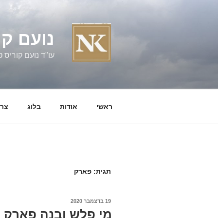
ילוג
תוכן
נועם קו
עו"ד נועם קוריס טל' 060058
ראשי
אודות
בלוג
צרו
תגית:
פארק
פורסם
19 בדצמבר 2020
ב
מי פלש ובנה פארק ע