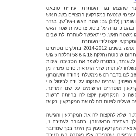
וי שהוצאו נגד העותרת, עיריית טובאס
 עצי נוי שנטעה במקרקעין המצויים בשטח אש
שטח האש
ו-
איו"ש
). בגדר
בהם כי נורה על ביטול צו סגירת שטח האש
גו משטח האש; כי יתאפשר לעותרת ולתושבים
מקרקעין יוקצו לידי העותרת.
במוקד העתירה עצי נוי שהעותרת נטעה בשנים 2014-2012 בחלקים מסוימים
משטח אש 901 שלדבריה מצויים בתחום שיפוטה (חלקה 18 גוש 58 וחלקה 5 גוש
 לטענתה, במטרה לשפר את הסביבה ואיכות
יים באזור. במהלך שנת 2015 נשלחו לעותרת שתי התראות טרם פינויה מן
המקרקעין, בהתאם להוראות סעיף 6ב לצו בדבר רכוש ממשלתי (יהודה והשומרון)
י הפינוי
); ועררים שננקטו על ידה לביטול צווי
קרקעין מוסדרים הרשומים על שם המדינה.
ה כי המקרקעין יוקצו לה בהיותה "רשות
ם שעליה לפנות תחילה את המקרקעין ורק אז
טה שלא להקצות לה את המקרקעין והגישה
העתירה הראשונה
). בתגובה לעתירה זו,
צאת המקרקעין נעוץ בין היתר בכך שמדובר
צבאיים, שהכניסה אליו נאסרה בצו סגירת