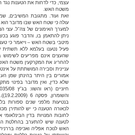
עצמי, כדי לדחות את הטענות נגד
משטח האש.
זאת ועוד. מתגובת המשיבים, שמ
עולה כי שטח האש שבו מדובר הוא ש
למערך האימונים של צה"ל. עצי הנ
ניתן להתאמן בו, והדבר פוגע בכש
מיטבי בשטח האש – וייאמר כי טענ
פעיל נטענו בעלמא ללא תשתית עו
שהעצים אינם מפריעים לשימוש ב
להחריג את המקרקעין משטח האש, כך
עניינית וסבירה המושתתת על אינטר
אמורים בין היתר בהינתן שמן הע
שלא כדין, ואין מדובר בפינוי מת
חיוניים (ראו והשוו: בג"ץ 8035/08
והשומרון
, פ
בנטיעות מלפני שנים ספורות בלב
לכאורה הטענה כי יש להותירן מכ
לחובות המנויות בדין הבינלאומי א
לטענה שיש להתערב בהחלטת המ
האש לנוכח אפליה ואכיפה בררנית