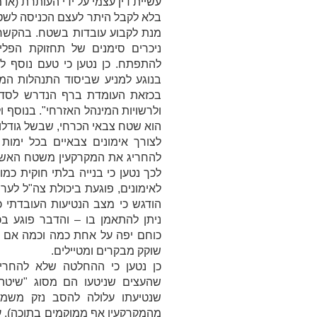
עשיית דין עצמי על ידי העותרת (א
בלא לקבל היתר לעצם הכניסה לשטח
מנת לקבוע עובדות בשטח. בהקשר ז
ניכרים סימנים של תחזוקת הפליש
להתפתח. כן נטען כי טעם נוסף ל
בנוגע למניע שביסוד התנהלות המ
בכזאת העומדת ברף הנדרש לסדי
ולרשויות המינהל האזרחי
". בנוסף 
הוא שטח צבאי הכרחי, שבשל גודלו 
לצורך אימונים צבאיים בכל ימו
להחריג את המקרקעין משטח האש –
לכך נטען כי בנייה בלתי חוקית כמ
לאימונים, פוגעת ביכולת צה"ל לער
הודגש כי מצב הנטיעות העובדתי
ניתן להתאמן בו – והדבר פוגע ב
כוחם יפה על אחת כמה וכמה אם 
שוקק מבקרים ומטיילים.
כן נטען כי ההחלטה שלא להחרי
שנטיעתו עלולה להסב נזק משמע
מהמקרקעין אף ממוקמים בתוכה). עו