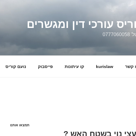
ריס עורכי דין ומגשרים
0777
 קשר
kurislaw
קו עיתונות
פייסבוק
נועם קוריס
תמצאו אותנו
צי נוי בשטח האש ?