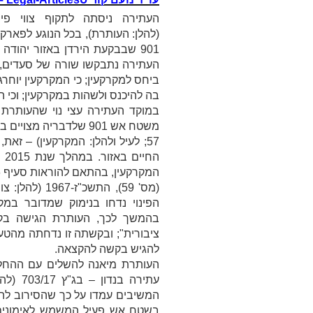
העתירה ניסתה לתקוף צווי פינ
(להלן:
העותרת
), בכל הנוגע לפארק
901 שבבקעת הירדן באזור יהודה ושומרון (להלן גם:
העתירה נתבקשו שורה של סעדים, ו
ביחס למקרקעין; כי המקרקעין יוחר
בה להיכנס ולשהות במקרקעין; וכי ה
57; לעיל ולהלן:
המקרקעין
) – זאת,
הח
(מס' 59), התשכ"ז-1967 (להלן:
צוו
הפינוי נדחו בנימוק שמדובר במ
בהמשך לכך, העותרת הגישה בקש
ציבורית"; ובקשתה זו נדחתה מהטע
להגיש בקשה להקצאה.
העותרת מיאנה להשלים עם ההחל
עתירה בנדון – בג"ץ 703/17 (להלן:
המשיבים עמדו על כך שהסירוב להק
בשטח אש פעיל המשמש לאימונים 