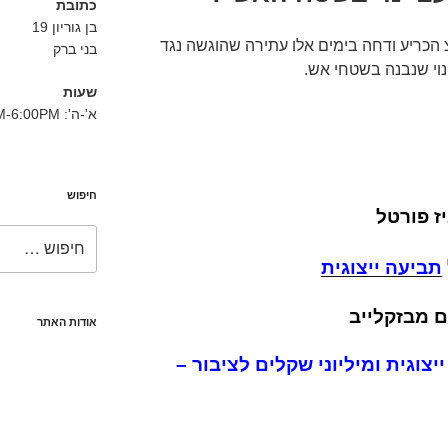
כתובת
בן גוריון 19
הכריע ודחה בימים אלו עתירה שהוגשה נגד
בני ברק
נוי שנבנה בשטחי אש.
שעות
א'-ה': 8:30AM-6:00PM
חיפוש
ז פורטל
חפש:
תביעה
ייצוגית
 מבזקלייב
אודות האתר
יצוגית ומיליוני שקלים לציבור –
–