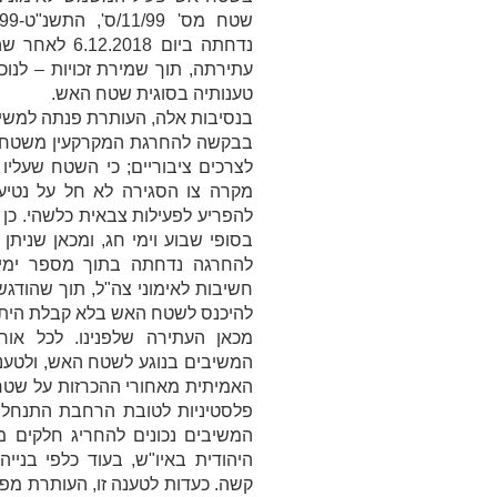
שטח מס' 11/99/ס', התשנ"ט-1999 (להלן:
נדחתה ביום 8
עתירתה, תוך שמירת זכויות – לנ
טענותיה בסוגית שטח האש.
בבקשה להחרגת המקרקעין משטח 
לצרכים ציבוריים; כי השטח שעליו 
מקרה צו הסגירה לא חל על נטיעת 
להפריע לפעילות צבאית כלשהי. כן 
בסופי שבוע וימי חג, ומכאן שניתן
להחרגה נדחתה בתוך מספר ימים
חשיבות לאימוני צה"ל, תוך שהודגש
להיכנס לשטח האש בלא קבלת הית
מכאן העתירה שלפנינו. לכל או
המשיבים בנוגע לשטח האש, ולטענ
האמיתית מאחורי ההכרזות על שטח
פלסטיניות לטובת הרחבת התנחלוי
המשיבים נכונים להחריג חלקים 
היהודית באיו"ש, בעוד כלפי בניי
קשה. כעדות לטענה זו, העותרת מפנ