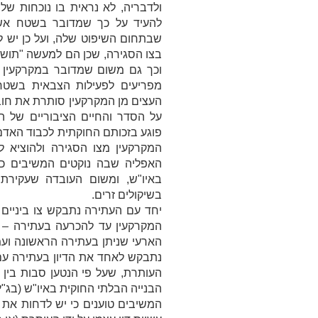
ולדבריה, לא נראית בו נוכחות של ח
להעיד על כך שמדובר בשטח אש.
שבתחום השיפוט שלה, ועל כן יש ל
וכך גם משום שמדובר במקרקעין 
מפריעים לפעילות הצבאית בשטח
העצים מן המקרקעין סותרת את חוב
על הסדר והחיים הציבוריים של 
פוגע בזכותם החוקתית לכבוד האדם
המקרקעין מצו הסגירה ולהוציא ל
האפליה שבה נוקטים המשיבים כלפ
באיו"ש, ומשום העובדה שעקירת
בשיקולים זרים.
יחד עם העתירה נתבקש צו ביניים
המקרקעין עד להכרעה בעתירה – וב
הארעי שניתן בעתירה הראשונה ועמד
נתבקש לאחד את הדיון בעתירה עם 
העותרת, שעל פי הנטען סבות בין 
הבנייה הבלתי החוקית באיו"ש (בג"ץ 3472/16 ו-בג"ץ 8932/16
המשיבים טוענים כי יש לדחות את