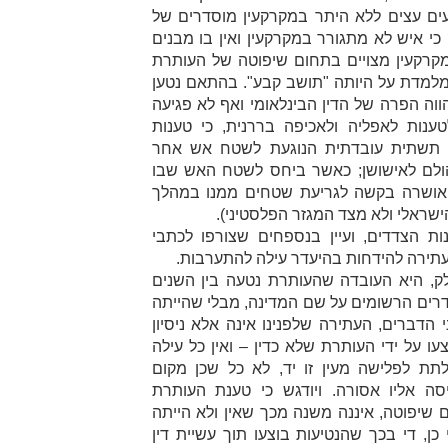
ים עצים ללא היתר במקרקעין מוסדרים של
י איש לא מתגורר במקרקעין ואין בו מבנים
קרקעין מצויים בתחום שיפוטה של העותרת
 מלמדת על היותה "תושב קבע". בהתאם נטען
הווה הפרה של הדין הבינלאומי ואף לא פגיעה
ענות לאפליה ולאכיפה בררנית, כי טענות
תשתית עובדתית הנוגעת לשטח אש אחר
 הולם לאישושן; כאשר ביחס לשטח האש שבו
א אושרה בקשה לגריעת שטחים ממנו במהלך
שראלי ולא מצד המגזר הפלסטיני).
 הצדדים, ועיין בנספחים שצורפו לכתבי
העתירה להידחות בהיעדר עילה להתערבות.
ולק, היא העובדה שהעותרת נטעה בין השנים
עין מוסדרים הרשומים על שם המדינה, מבלי שהייתה
הדברים, העתירה שלפנינו אינה אלא ניסיון
ו על ידי העותרת שלא כדין – ואין כל עילה
ת לפלישה מעין זו יד, לא כל שכן מקום
 אליו אסורה. ויודגש כי טענת העותרת
שיפוטה, איננה משנה מכך שאין ולא הייתה
כן, די בכך שהנטיעות בוצעו תוך עשיית דין