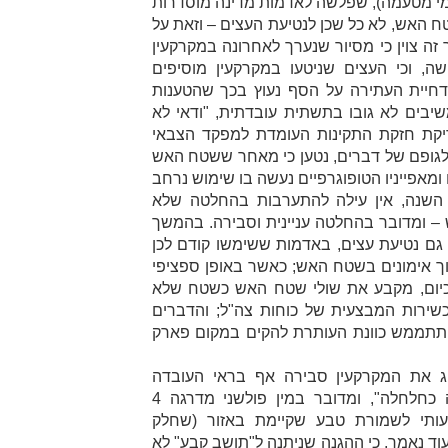
ו מי מטעמה), שפלשה לאדמות מדינה מוסדרות
 האש, לא כל שכן לנטיעת העצים – וזאת על
ה צוין כי מסיור שנערך לאחרונה במקרקעין
ה, וכי העצים שניטעו במקרקעין מוסיפים
דחיית העתירה על הסף נעוץ בכך שהטענות
שיבים לא גובו בתשתית עובדתית, "
ודאי לא
קת חזקת התקינות העומדת למפקד הצבאי
ולגופם של דברים, נטען כי מאחר ששטח האש
ומאפייניו הטופוגרפיים נעשה בו שימוש נרחב
ת השנה, אין עילה להתערבות בהחלטה שלא
 ומדובר בהחלטה עניינית וסבירה. בהמשך
ו גם נטיעת עצים, באדמות ששימשו קודם לכן
וך אימונים בשטח האש; כאשר באופן ספציפי
 כיום, מקבע את שולי שטח האש כשטח שלא
כשירות המבצעית של כוחות צה"ל; והדברים
תתממש כוונת העותרת להקים במקום פארק
ג את המקרקעין סבירה אף בראי העובדה
שהעצים שניטעו הם מסוג "שיטה כחלחלה", ומדובר במין פולשני מדרגה 4
ותי לשמורת טבע שקיימת באזור (שחלק
ד נאמר, כי ההגנה שניתנה ל"תושב קבע" לא