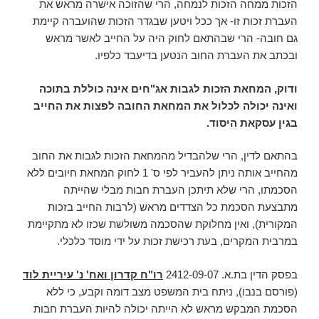
הזכות ממחה הזכות לנמחה, הרי שהזוכה אישרה מראש את
העברת זכות זו- אך ככל ויטען שבגדר הזכות שהועברה קיימת
גם חובה- הרי שבהתאם לחוק היה על החייב לאשר מראש
ובכתב את העברת החוב הנטען בדיעבד כלפיו.
ודוק, המחאת הזכות לגבות אג"חים אינה כוללת בתוכה
ואינה יכולה לכלול את המחאת החובה לפצות את החייב
בגין עסקאת היסוד.
בהתאם לדין, הרי שלהבדיל מהמחאת הזכות לגבות את החוב
מהחייב אותה ניתן להעביר לפי ס' 1 לחוק המחאת חיובים ללא
הסכמתו, הרי שלא תיתכן העברת חבות מבלי שהייתה
מתבצעת הסכמת כל הצדדים מראש (לרבות החייב בזכות
המקורית), ואין מחלוקת שהסכמה משולשת שכזו לא מתקיימת
במרבית המקרים, בעת רכישת זכות על ידי מוסד כלכלי.
בפסק הדין בת.א. 2412-09-07
רו"ח קדרון ואח' נ' עיריית לוד
(פורסם בנבו), ניתח בית המשפט מצב דומה וקבע, כי ללא
הסכמת המבקש מראש לא הייתה יכולה להיות העברת חבות