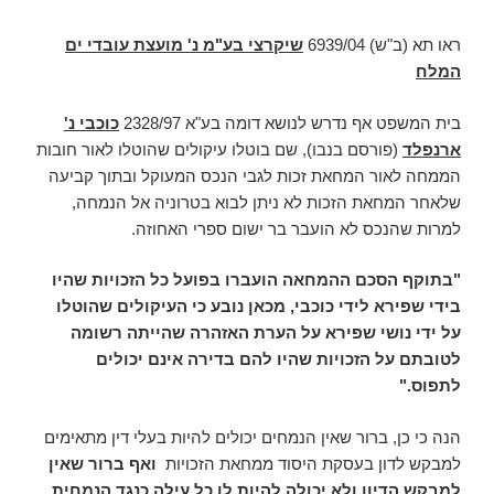
ראו תא (ב"ש) 6939/04
שיקרצי בע"מ נ' מועצת עובדי ים
המלח
בית המשפט אף נדרש לנושא דומה בע"א 2328/97
כוכבי נ'
ארנפלד
(פורסם בנבו), שם בוטלו עיקולים שהוטלו לאור חובות
הממחה לאור המחאת זכות לגבי הנכס המעוקל ובתוך קביעה
שלאחר המחאת הזכות לא ניתן לבוא בטרוניה אל הנמחה,
למרות שהנכס לא הועבר בר ישום ספרי האחוזה.
"בתוקף הסכם ההמחאה הועברו בפועל כל הזכויות שהיו
בידי שפירא לידי כוכבי, מכאן נובע כי העיקולים שהוטלו
על ידי נושי שפירא על הערת האזהרה שהייתה רשומה
לטובתם על הזכויות שהיו להם בדירה אינם יכולים
לתפוס."
הנה כי כן, ברור שאין הנמחים יכולים להיות בעלי דין מתאימים
למבקש לדון בעסקת היסוד ממחאת הזכויות
ואף ברור שאין
למבקש הדיון ולא יכולה להיות לו כל עילה כנגד הנמחית
,