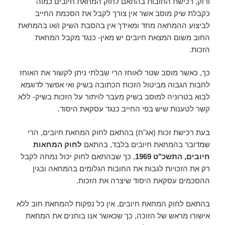
ודוק, רכישת החובות בהתאם לחוק המחאת חיובים כמוה
כקבלת שיק מוסב אשר אין צורך לקבל את הסכמת החייב
לביצוע ההמחאה מחד ומאידך אין בהסבת השיק ו/או בהמחאת
החוב משום המצאת חיובים יש מאין- כנגד מקבל המחאת
הזכות.
כך, כאשר מוסב שטר לאוחז הרי שבלתי ניתן לקשור את האוחז
לחבות הגבוה מביטול הזכות הכתובה בשיק ואי אפשר לדוגמא
לבוא בטרוניה למוסב בשיק מעבר לויתור על הזכות בשיק- ללא
קשר לטענות שיש בפי החייב כנגד עסקאת היסוד.
בעת רכישת זכות (אג"ח) בהתאם לחוק המחאת חיובים, הרי
שמדובר בהמחאת חיובים בלבד, בהתאם
לחוק המחאות
חיובים, התשכ"ט 1969
, כך שבהתאם לחוק יכול נמחה לקבל
רק את הזכויות לגבות את החובות הגלומים בהמחאה ובגין
ההסכמים עסקאת היסוד שיצרה את הזכות.
בהתאם לחוק המחאת חיובים, אין כל נפקות להמחאת חוב ללא
אישורו מראש של הזוכה, כך שכאשר אנו בוחנים את המחאת