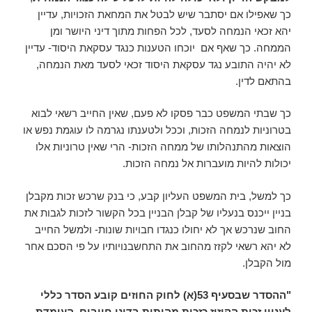
כך שאפילו אם יסתבר שיש לבטל את המחאת הזכויות, עדיין
יהא זכאי הנמחה לסעד, לכל הפחות מתוך דיני היושר ומן
הממחה. כך שאף אם יוכחו הטענות כנגד עסקאת היסוד- עדיין
לא יהיה התובע נגד עסקאת היסוד זכאי לסעד מאת הנמחה,
בהתאם לדין.
כך שבתי המשפט כבר פסקו לא פעם, שאין החייב רשאי לבוא
בטרוניות לנמחה הזכות, וככל ולטענתו נגרמה לו עוגמת נפש או
הוצאות מהתנהלותו של ממחה הזכות- הרי שאין טרוניות אלו
יכולות להיות מועברות אל נמחה הזכות.
כך למשל, בית המשפט העליון קבע, כי בנק שרכש זכות מקבלן
בניין ייכנס בנעליו של קבלן הבניין בכל הקשור לזכות לגבות את
החוב שנרכש אך לא יחולו כנגדו חבויות שונות- ולמשל החייב
לא יהא רשאי לקזז מהחוב את התחשבנויותיו על פי הסכם אחר
מול הקבלן.
"ההסדר שבסעיף 53(א) לחוק החוזים קובע הסדר כללי
לעניין זכות הקיזוז כזכות מהותית בדיני חיובים, העומדת