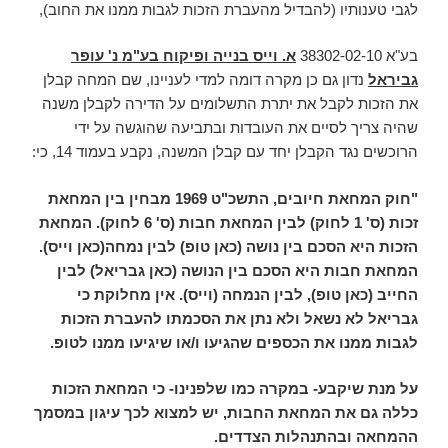
לגבי טענותיו (להבדיל מהעברת הזכות לגבות ממנו את החוב),
בע"א 38302-02-10
א. וייס בנייה ופיקוח בע"מ נ' עופר
גביראל
נדון גם כן מקרה דומה למדי לעניינו, שם המחה קבלן
את הזכות לקבל את יתרת התשלומים על הדירה לקבלן משנה
שהיה צריך לסיים את העובדות ובתביעה שהוגשה על ידי
הרוכשים נגד הקבלן יחד עם קבלן המשנה, נקבע בעמוד 14, כי:
"חוק המחאת חיובים, התשכ"ט 1969 מבחין בין המחאת
זכות (ס' 1 לחוק) לבין המחאת חבות (ס' 6 לחוק). המחאת
הזכות היא הסכם בין נושה (כאן טופ) לבין נמחה(כאן וייס).
המחאת חבות היא הסכם בין הנושה (כאן גבריאל) לבין
החייב (כאן טופ), לבין הנמחה (וייס). אין מחלוקת כי
גבריאל לא נשאל ולא נתן את הסכמתו להעברת הזכות
לגבות ממנו את הכספים שהגיעו ו/או שיגיעו ממנו לטופ.
על מנת שיקבע- במקרה כמו שלפנינו- כי המחאת הזכות
כללה גם את המחאת החבות, יש למצוא לכך עיגון במסמך
ההמחאה ובהתנהלות הצדדים.