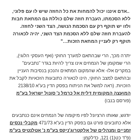
..אדם איננו יכול להמחות את כל החוזה שיש לו עם פלוני,
ללא הסכמתו, העברת חוזה שלם כוללת גם המחאת חבות
ולזו יש תוקף רק עם הסכמת הנושה, הצד השני לחוזה.
להעברת חוזה שלם ללא הסכמת הצד השני, יהיה לכאורה
תוקף רק לעניין המחאת הזכות…"
יתרה מכך, הרי שבהתאם למערך החוקי (ואף העסקי הלוגי),
הרי שמקומן של הנמחים אינו צריך להיות בגדר "נתבעים"
במקרים אלו- אלא שהמקום המתאים והנכון בנסיבות העניין
ובהתאם למצב החוקי, הינו לכאורה כתובעות הזכאיות לקבל את
הזכויות. (ראה למשל את הניתוח בפסק הדין בע"א 2138/10
המועצה המקומית דלית אל כרמל נ' סונול ישראל בע"מ
(פורסם בנבו)
יודגש, שאותו הרציונל לפיו מיקומה של הנמחים אינם כנתבעים
אלא כתובעים פורט גם בפסק הדין בע"א 471/73
מקבלי נכסים
זמניים ומנהלים של אלקטרוג'ניקס בע"מ נ' אטלנטיס בע"מ
(פ"ד כט(1) 121, כדלקמן: