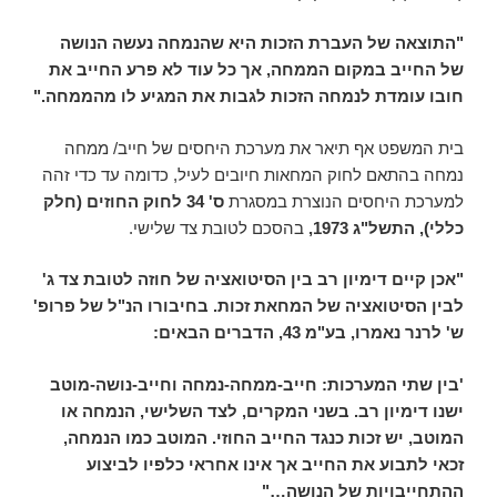
"התוצאה של העברת הזכות היא שהנמחה נעשה הנושה
של החייב במקום הממחה, אך כל עוד לא פרע החייב את
חובו עומדת לנמחה הזכות לגבות את המגיע לו מהממחה."
בית המשפט אף תיאר את מערכת היחסים של חייב/ ממחה
נמחה בהתאם לחוק המחאות חיובים לעיל, כדומה עד כדי זהה
למערכת היחסים הנוצרת במסגרת
ס' 34 לחוק החוזים (חלק
כללי), התשל"ג 1973,
בהסכם לטובת צד שלישי.
"אכן קיים דימיון רב בין הסיטואציה של חוזה לטובת צד ג'
לבין הסיטואציה של המחאת זכות. בחיבורו הנ"ל של פרופ'
ש' לרנר נאמרו, בע"מ 43, הדברים הבאים:
'בין שתי המערכות: חייב-ממחה-נמחה וחייב-נושה-מוטב
ישנו דימיון רב. בשני המקרים, לצד השלישי, הנמחה או
המוטב, יש זכות כנגד החייב החוזי. המוטב כמו הנמחה,
זכאי לתבוע את החייב אך אינו אחראי כלפיו לביצוע
ההתחייבויות של הנושה…"