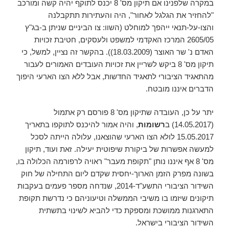
במקרה שלפנינו אם תיקון מס' 8 יכנס לתוקף יהיה קשה ומורכב
"להחזיר את הגלגל לאחור", היה והעתירות תתקבלנה
והצו-על-תנאי ייהפך למוחלט (השוו: צו הביניים שניתן ב-בג"ץ
2605/05 המרכז האקדמי למשפט ולעסקים, חטיבת זכויות
האדם נ' שר האוצר (18.03.2009)). בהקשר זה נציין, למשל, כי
תיקון מס' 8 ביקש לשריין את זכויות העובדים האמורים לעבור
מהתאגיד הציבורי לתאגיד החדשות, אבל ללא הצו הארעי היפוך
הדברים איננו מובטח.
יתר על כן, העובדה שתיקון מס' 8 פורסם רק אתמול
(14.05.2017) ב
רשומות
, והיה אמור להיכנס לתוקפו בתאריך
15.05.2017 לולא הצו הארעי שהוצאנו, עלולה הייתה לסכל
למעשה אפשרות של ביקורת שיפוטית יעילה. זאת ועוד, תיקון
מס' 8 אף איננו נותן "תקופת מעבר" ראויה לרפורמה הכלולה בו,
בשונה מפרק הזמן הארוך-יחסית שקדם ליום התחילה של חוק
השידור הציבורי התשע"ד-2014, שנדחה מספר פעמים בעקבות
תיקונים שיזמו בו משיבי הממשלה וטיעוניהם כי נדרשת תקופת
התארגנות ממושכת ומספקת כדי להביא לשינוי בתשתית
השידור הציבורי בישראל.