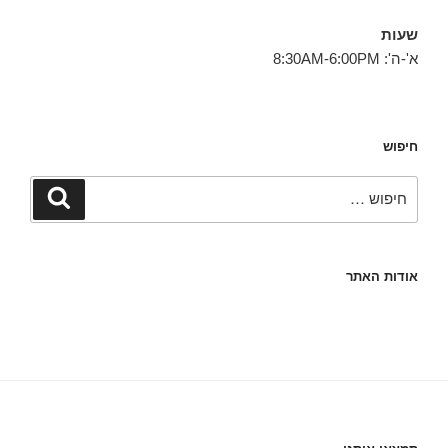
שעות
א'-ה': 8:30AM-6:00PM
חיפוש
חפש:
חיפוש
אודות האתר