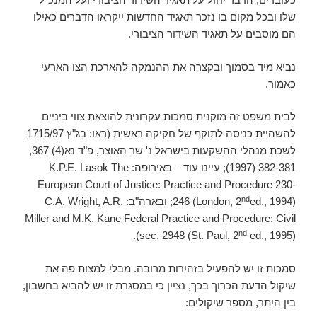
שלו ובכל מקום בו נזכר תאגיד החדשות ייקראו הדברים כאילו
הם מוסבים על תאגיד השידור הציבורי.
נביא מיד בסמוך ובקצרה את ההנמקה להארכת הצו הארעי
כאמור.
לבית משפט זה מוקנית סמכות עקרונית להוצאת צווי ביניים
להשהיית כניסה לתוקף של חקיקה ראשית (ראו: בג"ץ 1715/97
לשכת מנהלי ההשקעות בישראל נ' שר האוצר, פ"ד נא(4) 367,
382-381 (1997); עיינו עוד – באירופה: K.P.E. Lasok The
European Court of Justice: Practice and Procedure 230-
nd
246 (London, 2
ed., 1994); ובארה"ב: C.A. Wright, A.R.
Miller and M.K. Kane Federal Practice and Procedure: Civil
nd
sec. 2948 (St. Paul, 2
ed., 1995)).
סמכות זו יש להפעיל בזהירות מרובה. מבלי למצות פה את
שיקול הדעת הכרוך בכך, נציין כי במסגרת זו יש להביא בחשבון,
בין היתר, מספר שיקולים: