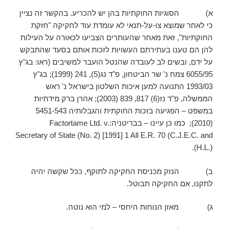
א) הסוגיות החוקתיות בהן יש להכריע. בהקשר זה נציין
כי לאחר שמוצא צו-על-תנאי לא עומדת עוד לחקיקה "חזקת
החוקתיות", זאת מאחר שהעותרים הצביעו לכאורה על העילות
להן הם טענו בעתירתם העשויות לזכות אותם בסעד שהתבקש
על ידם, ובשים לב לעובדה שהנטל הועבר למשיבים (ראו: בג"ץ
6055/95 צמח נ' שר הביטחון, פ"ד נג(5), 241 (1999); בג"ץ
1993/03 התנועה למען איכות השלטון בישראל נ' ראש
הממשלה, פ"ד נז(6) 817, 839 (2003); אהרן ברק מידתיות
במשפט – הפגיעה בזכות החוקתית והגבלותיה 5451-543
(2010); כמו כן עיינו – בבריטניה:Factortame Ltd. v.
Secretary of State (No. 2) [1991] 1 All E.R. 70 (C.J.E.C. and
H.L.)).
ב) הנזק מכניסת החקיקה לתוקף, ככל שקשה יהיה
לתקנו, אם החקיקה תבוטל.
ג) מאזן הנוחות היחסי – למי הוא נוטה.