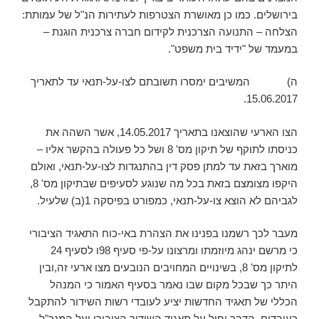
בירושלים. כמו כן מאושרת הצטרפות לעתירות הנ"ל של עמותת:
הצלחה – התנועה הצרכנית לקידום חברה צרכנית הוגנת –
במעמד של "ידיד בית משפט".
ה) המשיבים ימסרו תשובתם לצו-על-תנאי עד לתאריך
15.06.2017.
הצו הארעי שהוצאנו בתאריך 14.05.2017, אשר השהה את
כניסתו לתוקף של תיקון מס' 8 ושל כל פעולה בהקשר אליו –
מוארך בזאת עד למתן פסק דין בהתנגדות לצו-על-תנאי, ואולם
היקפו מצומצם בזאת בכל מה שנוגע לסעיפים שבתיקון מס' 8,
לגביהם לא הוצא צו-על-תנאי, כמפורט בפיסקה 1(ב) שלעיל.
מעבר לכך רשמנו בפנינו את הצהרת באי-כוח התאגיד הציבורי
כי מרשם ינהג מיוזמתו ומרצונו על-פי סעיף 98ו לסעיף 24
לתיקון מס' 8, בשינויים המחויבים הנובעים מצו ארעי זה,ובין
היתר כך שבכל מקום שבו נאמר בסעיף האמור כי המנהל
הכללי של תאגיד החדשות יציע לעובדי רשות השידור להתקבל
כעובדים, הדבר יחול על תאגיד השידור הציבורי ועל המנכ"ל