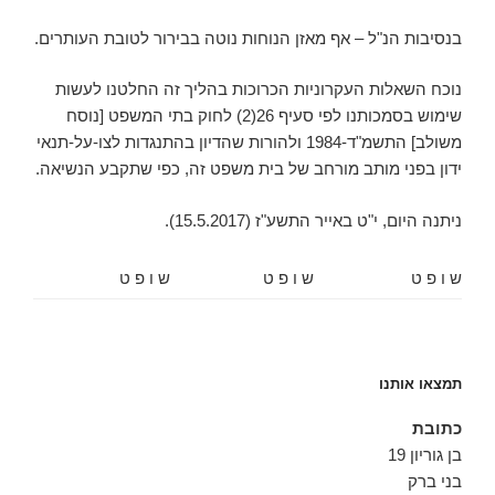
בנסיבות הנ"ל – אף מאזן הנוחות נוטה בבירור לטובת העותרים.
נוכח השאלות העקרוניות הכרוכות בהליך זה החלטנו לעשות
שימוש בסמכותנו לפי סעיף 26(2) לחוק בתי המשפט [נוסח
משולב] התשמ"ד-1984 ולהורות שהדיון בהתנגדות לצו-על-תנאי
ידון בפני מותב מורחב של בית משפט זה, כפי שתקבע הנשיאה.
ניתנה היום, ‏י"ט באייר התשע"ז (‏15.5.2017).
ש ו פ ט
ש ו פ ט
ש ו פ ט
תמצאו אותנו
כתובת
בן גוריון 19
בני ברק