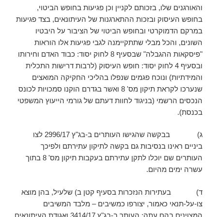
והאורגנים שלו, בזכותם לקניין וכן פגיעות בחופש הביטוי,
בחופש העיסוק ובזכות ההתארגנות של העיתונאים, בצד פגיעות
במרקם הדמוקרטי ובחופש הביטוי של הציבור על היבטיו
השונים, והכל מבלי שתתקיימנה לגבי פגיעות אלו הוראות
"פיסקאות ההגבלה" שבסעיף 8 לחוק יסוד: כבוד האדם וחירותו
ובסעיף 4 לחוק יסוד: חופש העיסוק (לרבות דרישות התכלית
והמידתיות) ונוכח פגמים שנפלו בהליכי החקיקה המואצים
שנערכו לקראת תיקון מס' 8 ואשר בגדרם הוקנו סמכויות לכונס
הנכסים הרשמי (בניגוד לחוות דעתם של גורמי הייעוץ המשפטי
בכנסת).
ג) בבקשה שהגישו העותרים ב-בג"ץ 2996/17 לצו
ביניים ראינו בנסיבות גם בקשה לתיקון עתירתם ולפיכך
העותרים שם יוכלו לתקן עתירתם בעקבות תיקון מס' 8 בתוך
עשרה ימים מהיום.
ד) בעתירות הנזכרות בסעיף קטן ב) שלעיל, בהן מוצא
צו-על-תנאי כאמור, יצורפו כמשיבים – מלבד המשיבים
המצוינים בהם עתה: העותר ב-בג"ץ 3414/17 ואגודת העיתונאים