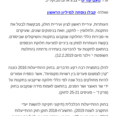
עו"ד
נועם קוריס
– צבע אדום מבזקלייב
וואלה!-
קבלו נוסחה למיליון הראשון
העותרות, עיריית ראשון לציון ועיריית חולון, מבקשות לבטל את
התקנות, ולחלופין – לתקנן, וזאת בנימוקים שונים, שעיקרם
אי-סבירות כללי החלוקה שנקבעו בתקנות והשיקולים שביסודם.
בקשת העותרות למתן צו ביניים למניעת חלוקת הכספים
בהתאם לתקנות עד להכרעה בעתירה נדחתה (החלטת
השופטת י' וילנר מיום 12.2.2019).
להלן בתמצית רבה רקע הדברים. בחוק ההתייעלות 2016 כוננה
"קרן לצמצום פערים בין רשויות מקומיות", אשר כספיה אמורים
להיות מחולקים בכל שנה לפי כללי חלוקה שייקבעו בתקנות על
ידי שר האוצר ושר הפנים, בהתאם לאמות מידה שנקבעו בחוק
(פרק ד' – סעיפים 25-21 לחוק).
בחוק ההתייעלות הכלכלית (תיקוני חקיקה להשגת יעדי
התקציב לשנת 2019), התשע"ח-2018 תוקן חוק ההתייעלות