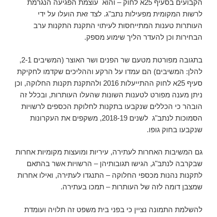
הקבועים בסעיף 25א לחוק – והוא עוצמת הפגיעה הנגרמת
לרשות המקומית מפעילות נתב"ג. לצד זאת הועלו על ידי
העותרות טענות המתייחסות לעיתוי התקנת התקנות ערב
הבחירות וכן להעדר הליך שימוע מספק.
בתגובה מפורטת מטעם שר הפנים ושר האוצר (המשיבים 2-1,
להלן: המשיבים) הם עמדו על הרקע וההליכים שקדמו לחקיקת
סעיף 25א לחוק ההתייעלות 2016 ולהתקנת תקנות החלוקה, וכן
ניתן מענה מפורט לטענות השונות שהעלו העותרות, ובכלל זה
הובהר כי הכללים שנקבעו בתקנות לחלוקת הכספים לרשויות
הסמוכות לנתב"ג לשנים 2018-19, משקפים את העקרונות
שנקבעו בחוק גופו.
גם המשיבות האחרות לעתירה, עיריות ומועצות מקומיות אחרות
שבקרבה לנתב"ג, הגישו תגובותיהן – הרשויות אשר בהתאם
לתקנות נהנות מכספי החלוקה – התנגדו לעתירה, ואילו אחרות
שמצבן דומה לזה של העותרות – תמכו בעתירה.
להשלמת התמונה נציין כי בפני בית משפט זה תלויה ועומדת