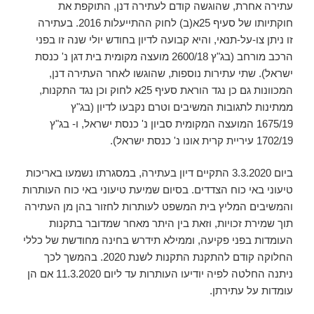
עתירה אחרת, שהוגשה קודם לעתירה דנן, התוקפת את
חוקתיותו של סעיף 25א(ב) לחוק ההתייעלות 2016. בעתירה
זו ניתן צו-על-תנאי, והיא קבועה לדיון בחודש יולי שנה זו בפני
הרכב מורחב (בג"ץ 2600/18 מועצה מקומית בית דגן נ' כנסת
ישראל). שתי עתירות נוספות, שהוגשו לאחר העתירה דנן,
המכוונות גם כן נגד הוראת סעיף 25א לחוק וכן נגד התקנות,
ממתינות לתגובות המשיבים וטרם נקבעו לדיון (בג"ץ
1675/19 המועצה המקומית סביון נ' כנסת ישראל, ו- בג"ץ
1702/19 עיריית קרית אונו נ' כנסת ישראל).
ביום 3.3.2020 התקיים דיון בעתירה, במסגרתו נשמעו באריכות
טיעוני באי כוח הצדדים. בסיום שמיעת טיעוני באי כוח העותרות
והמשיבים המליץ בית המשפט לעותרות לחזור בהן מן העתירה
תוך שמירת זכויות, וזאת בין היתר מאחר שמדובר בתקנות
העומדות בפני פקיעה, וממילא תידרש בחינה מחודשת של כללי
החלוקה קודם להתקנת התקנות לשנת 2020. בהמשך לכך
ניתנה החלטה לפיה יודיעו העותרות עד ליום 11.3.2020 אם הן
עומדות על עתירתן.