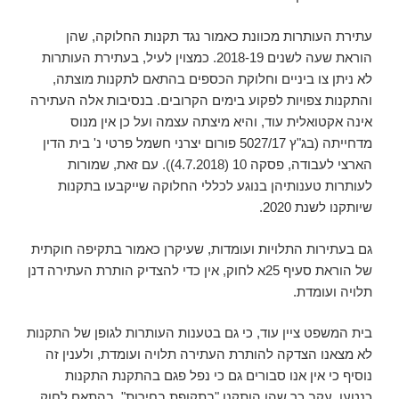
עתירת העותרות מכוונת כאמור נגד תקנות החלוקה, שהן
הוראת שעה לשנים 2018-19. כמצוין לעיל, בעתירת העותרות
לא ניתן צו ביניים וחלוקת הכספים בהתאם לתקנות מוצתה,
והתקנות צפויות לפקוע בימים הקרובים. בנסיבות אלה העתירה
אינה אקטואלית עוד, והיא מיצתה עצמה ועל כן אין מנוס
מדחייתה (בג"ץ 5027/17 פורום יצרני חשמל פרטי נ' בית הדין
הארצי לעבודה, פסקה 10 (‏4.7.2018)). עם זאת, שמורות
לעותרות טענותיהן בנוגע לכללי החלוקה שייקבעו בתקנות
שיותקנו לשנת 2020.
גם בעתירות התלויות ועומדות, שעיקרן כאמור בתקיפה חוקתית
של הוראת סעיף 25א לחוק, אין כדי להצדיק הותרת העתירה דנן
תלויה ועומדת.
בית המשפט ציין עוד, כי גם בטענות העותרות לגופן של התקנות
לא מצאנו הצדקה להותרת העתירה תלויה ועומדת, ולענין זה
נוסיף כי אין אנו סבורים גם כי נפל פגם בהתקנת התקנות
כנטען, עקב כך שהן הותקנו "בתקופת בחירות". בהתאם לחוק