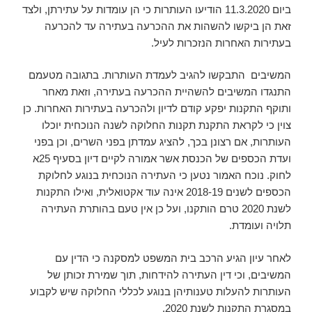
ביום 11.3.2020 הודיעו העותרות כי הן עומדות על עתירתן, ולצד
זאת הן ביקשו להשהות את ההכרעה בעתירה עד להכרעה
בעתירות האחרות הנזכרות לעיל.
המשיבים התבקשו להגיב לעמדת העותרות. בתגובה מטעמם
התנגדו המשיבים להשהיית ההכרעה בעתירה, וזאת מאחר
ותוקף התקנות יפקע קודם לדיון ולהכרעה בעתירות האחרות. כן
צוין כי לקראת התקנת תקנות החלוקה לשנה הנוכחית יוכלו
העותרות, אם רצונן בכך, להציג עמדתן בפני השרים, וכן בפני
ועדת הכספים של הכנסת אשר אמורה לקיים דיון בסעיף 25א
לחוק. נוכח האמור נטען כי העתירה הנוכחית בנוגע לחלוקת
הכספים לשנים 2018-19 אינה עוד אקטואלית, ואילו התקנות
לשנת 2020 טרם הותקנו, ועל כן אין טעם בהותרת העתירה
תלויה ועומדת.
לאחר עיון הגיע הרכב בית המשפט למסקנה כי הדין עם
המשיבים, וכי דין העתירה להידחות, תוך שמירת זכותן של
העותרות להעלות טענותיהן בנוגע לכללי החלוקה שיש לקבוע
במסגרת התקנות לשנת 2020.