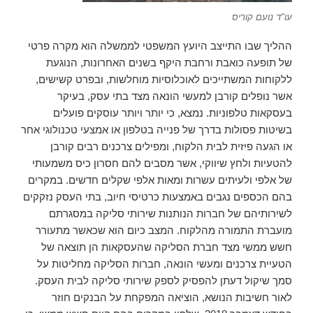
עו"ד נועם קוריס
ההליך שבו התייצב היועץ המשפטי לממשלה הוא מקרה פרטי
של תופעה כואבת ורחבת היקף בשנים האחרונות, הנוגעת
ללקוחות המשתייכים לאוכלוסיות מוחלשות, ובפרט קשישים,
אשר נופלים קורבן למעשי הונאה מצד בתי עסק, בעיקר
בעסקאות טלפוניות. נמצא, כי יותר ויותר עוסקים פועלים
בשיטות פסולות בדרך של פנייה בטלפון או אמצעי טכנולוגי אחר
או הגעה פיזית לבית הלקוח, ומפילים צרכנים רבים קורבן
להטעיות ולחץ שיווקי, אשר מסבים להם חסרון כיס משמעותי
של אלפי ולעיתים עשרות ומאות אלפי שקלים חדשים. במקרים
בהם הכספים נגבים באמצעות כרטיסי חיוב, בתי העסק נזקקים
לשירותיהם של חברות הנותנות שירותי סליקה במסגרתם
מועברת התמורה מהלקוח. המצב כיום הוא שכאשר מתעורר
חשש ממשי מצד חברת הסליקה שהעסקאות הן תוצאה של
הטעיית צרכנים ומעשי הונאה, חברות הסליקה מחליטות על
סמך שיקול דעתן להפסיק לספק שירותי סליקה לבית העסק.
לאור חשיבות הנושא, הוציאה המפקחת על הבנקים חוזר