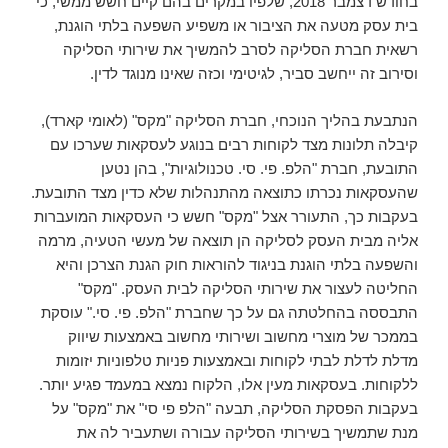
בחודש דצמבר 2018, שלפיו במקרים בהם קיים חשש ממשי, כי
בית עסק מטעה את הציבור או משפיע השפעה בלתי הוגנת,
רשאית חברת הסליקה לסרב להמשיך את שירותי הסליקה
וסירוב זה ייחשב סביר, לגיטימי וכזה שאינו מנוגד לדין.
הנתבעת בהליך הנוכחי, חברת הסליקה "מקס" (לאומי קארד),
קיבלה תלונות מצד לקוחות רבים בנוגע לעסקאות שערכו עם
התובעת, חברת "הלפ. פי. סי. טכנולוגיות", בהן נטען
שהעסקאות נכרתו כתוצאה מהתנהלות שלא כדין מצד התובעת.
בעקבות כך, התעורר אצל "מקס" חשש כי העסקאות המועברות
אליה מבית העסק לסליקה הן תוצאה של מעשי הטעיה, מרמה
והשפעה בלתי הוגנת בניגוד להוראות חוק הגנת הצרכן והיא
החליטה לעצור את שירותי הסליקה לבית העסק. "מקס"
התבססה בהחלטתה גם על כך שחברת "הלפ. פי. סי." עוסקת
בממכר של מוצרי מחשוב ושירותי מחשוב באמצעות שיווק
מדלת לדלת לבתי לקוחות ובאמצעות פניות טלפוניות יזומות
ללקוחות. בעסקאות מעין אלו, הלקוח נמצא במעמד פגיע יותר.
בעקבות הפסקת הסליקה, תבעה "הלפ פי סי" את "מקס" על
מנת שתמשיך בשירותי הסליקה עבורה ושתעביר לה את