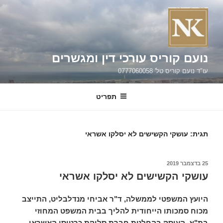
ילוג
תוכן
נועם קוריס עורכי דין ומגשרים
עו"ד נועם קוריס טל' 0777060058
תפריט
תגית:
עושקי הקשישים לא יסלקו אשראי
פורסם
25 בדצמבר 2019
ב
עושקי הקשישים לא יסלקו אשראי
היועץ המשפטי לממשלה, ד"ר אביחי מנדלבליט, התייצב
מכוח סמכותו הייחודית להליך בבית המשפט המחוזי
בת"א, העוסק בהחלטת חברת סליקת כרטיסי האשראי