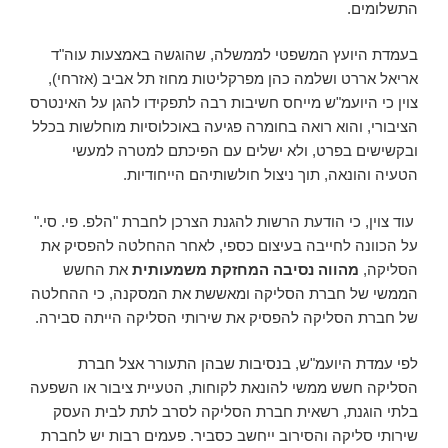
התשלומים.
בעמדת היועץ המשפטי לממשלה, שהוגשה באמצעות עוה"ד
אריאל אררט ושלמה כהן מפרקליטות מחוז תל אביב (אזרחי),
צוין כי היועמ"ש מייחס חשיבות רבה לתפקידו להגן על האינטרס
הציבורי, והוא רואה בחומרה פגיעה באוכלוסיות מוחלשות בכלל
ובקשישים בפרט, ולא ישלים עם הפיכתם למטרה למעשי
הטעיה והונאה, תוך ניצול חולשותיהם הייחודיות.
עוד צוין, כי הודעת הרשות להגנת הצרכן לחברת "הלפ. פי. סי."
על הכוונה לחייבה בעיצום כספי, לאחר ההחלטה להפסיק את
הסליקה,
מהווה נסיבה המחזקת משמעותית
את החשש
הממשי של חברת הסליקה ומאששת את המסקנה, כי ההחלטה
של חברת הסליקה להפסיק את שירותי הסליקה הייתה סבירה.
לפי עמדת היועמ"ש, בנסיבות שבהן התעורר אצל חברת
הסליקה חשש ממשי להונאת לקוחות, הטעיית ציבור או השפעה
בלתי הוגנת, רשאית חברת הסליקה לסרב לתת לבית העסק
שירותי סליקה והסירוב ייחשב כסביר. פעמים רבות יש לחברת