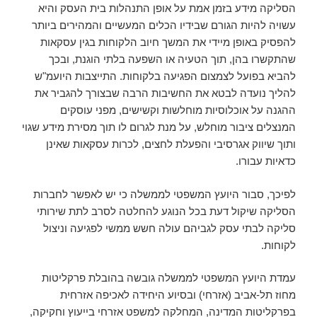
הסליקה מידע בזמן אמת על אופן התנהלות בית העסק והיא
עשויה להיות הגורם שבידיו הכלים המעשיים והמהירים ביותר
להפסיק באופן מיידי את המשך חיוב הלקוחות בגין עסקאות
שהתקשרו בהן, תוך הטעיה או השפעה בלתי הוגנת, ובכך
להביא בפועל לצמצום הפגיעה בלקוחות. התייצבות היועמ"ש
להליך נועדה לבטא את החשיבות הרבה שבצורך להגביר את
ההגנה על אוכלוסיות מוחלשות וקשישים, מפני עוסקים
המנצלים ציבור מוחלש, על מנת לגרום לו תוך מסירת מידע שגוי
ותוך שיווק אגרסיבי והפעלת לחצים, לכרות עסקאות שאינן
כדאיות עבורו.
לפיכך, סבור היועץ המשפטי לממשלה כי יש לאפשר לחברות
הסליקה שיקול דעת בכל הנוגע להחלטה לסרב לתת שירותי
סליקה לבתי עסק לגביהם עולה חשש ממשי לפגיעה וניצול
לקוחות.
עמדת היועץ המשפטי לממשלה גובשה בהובלת פרקליטות
מחוז תל-אביב (אזרחי) ובסיוע היחידה לאכיפה אזרחית
בפרקליטות המדינה, המחלקה למשפט אזרחי בייעוץ וחקיקה,