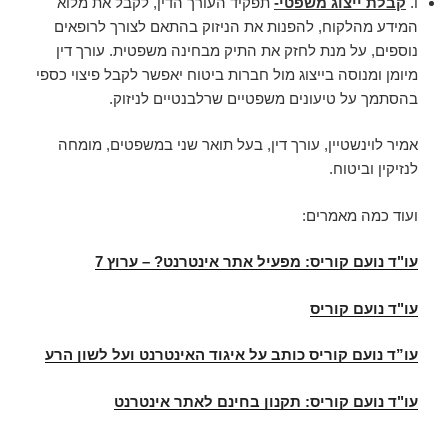
ו.
קבלת ייצוג משפטי-
תפקיד העורך הדין, לקבל את מלוא
המידע מהלקוח, להפנות את הניזוק בהתאם לצורך לרופאים
נוספים, על מנת לחזק את התיק מבחינה משפטית. עורך דין
מיומן ומנוסה בייצוג מול חברות ביטוח יאפשר לקבל פיצוי כספי
בהסתמך על טיעונים משפטיים שרלבנטיים לניזוק.
אמיר לוינשטיין, עורך דין, בעל תואר שני במשפטים, מומחה
לנזיקין וביטוח.
ועוד כמה מאמרים:
עו"ד נועם קוריס: מפעיל אתר אינטרנט? – ערוץ 7
עו"ד נועם קוריס
עו”ד נועם קוריס כותב על איגוד האינטרנט ועל לשון הרע
עו"ד נועם קוריס: תקנון בחינם לאתר אינטרנט