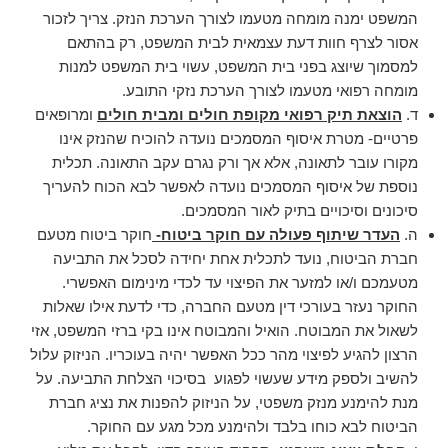
המשפט ימנה מומחה מטעמו לצורך הערכת הנזק. צריך לזכור
אסור לצרף חוות דעת עצמאית לבית המשפט, רק בהתאם
למסמוך שיוצג בפני בית המשפט, עשוי בית המשפט למנות
מומחה רפואי מטעמו לצורך הערכת נזקי התובע.
ד.
הוצאת תיק רפואי מקופת חולים ומבית חולים
ומרופאים
פרטיים- מטרת איסוף המסמכים נועדה להוכיח שהנזק אינו
מקורו עובר לתאונה, אלא אך ורק נגרם עקב התאונה. תכלית
נוספת של איסוף המסמכים נועדה לאפשר לבא הכוח להעריך
סיכונים וסיכויים בתיק לאור המסמכים.
ה.
העדר שיתוף פעולה עם חוקר ביטוח-
חוקר ביטוח מטעם
חברת הביטוח, נועד לתכלית אחת יחידה לסכל את התביעה
מטעמכם ו/או למזער את הפיצוי עד לכדי מינימום האפשרי.
החוקר נעזר בעורכי דין מטעם החברה, כדי לדעת אילו שאלות
לשאול את המבוטח. הואיל והמבוטח אינו בקי ברזי המשפט, אזי
הרצון להגיע לפיצוי מהר ככל האפשר יהיה בעוכריו. הניזוק עלול
להשיב ולספק מידע שעשוי לפגוע בסיכוי הצלחת התביעה. על
מנת להימנע מנזק משפטי, על הניזוק להפנות את נציג חברת
הביטוח לבא כוחו בלבד ולהימנע מכל מגע עם החוקר.