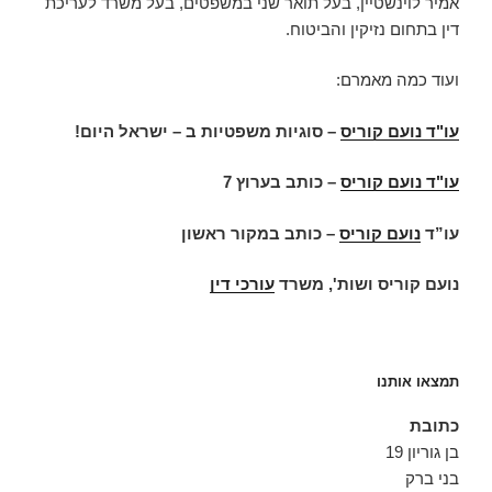
אמיר לוינשטיין, בעל תואר שני במשפטים, בעל משרד לעריכת
דין בתחום נזיקין והביטוח.
ועוד כמה מאמרם:
עו"ד נועם קוריס
–
סוגיות משפטיות ב – ישראל היום
!
עו"ד נועם קוריס
–
כותב בערוץ 7
עו”ד
נועם קוריס
–
כותב במקור ראשון
נועם קוריס ושות', משרד
עורכי דין
תמצאו אותנו
כתובת
בן גוריון 19
בני ברק