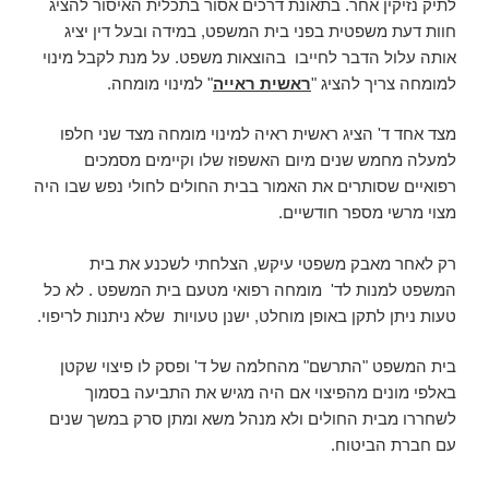
לתיק נזיקין אחר. בתאונת דרכים אסור בתכלית האיסור להציג
חוות דעת משפטית בפני בית המשפט, במידה ובעל דין יציג
אותה עלול הדבר לחייבו בהוצאות משפט. על מנת לקבל מינוי
למומחה צריך להציג "
ראשית ראייה
" למינוי מומחה.
מצד אחד ד' הציג ראשית ראיה למינוי מומחה מצד שני חלפו
למעלה מחמש שנים מיום האשפוז שלו וקיימים מסמכים
רפואיים שסותרים את האמור בבית החולים לחולי נפש שבו היה
מצוי מרשי מספר חודשיים.
רק לאחר מאבק משפטי עיקש, הצלחתי לשכנע את בית
המשפט למנות לד' מומחה רפואי מטעם בית המשפט . לא כל
טעות ניתן לתקן באופן מוחלט, ישנן טעויות שלא ניתנות לריפוי.
בית המשפט "התרשם" מהחלמה של ד' ופסק לו פיצוי שקטן
באלפי מונים מהפיצוי אם היה מגיש את התביעה בסמוך
לשחררו מבית החולים ולא מנהל משא ומתן סרק במשך שנים
עם חברת הביטוח.