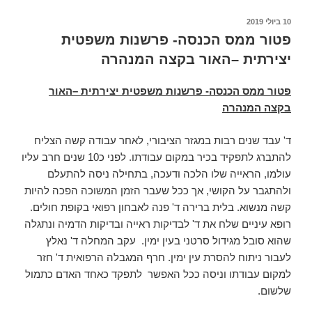
פורסם
10 ביולי 2019
ב
פטור ממס הכנסה- פרשנות משפטית
יצירתית –האור בקצה המנהרה
פטור ממס הכנסה- פרשנות משפטית יצירתית –האור
בקצה המנהרה
ד' עבד שנים רבות במגזר הציבורי, לאחר עבודה קשה הצליח
להתברג לתפקיד בכיר במקום עבודתו. לפני כ10 שנים חרב עליו
עולמו, הראייה שלו הלכה ודעכה, בתחילה ניסה להתעלם
ולהתגבר על הקושי, אך ככל שעבר הזמן המשוכה הפכה להיות
קשה מנשוא. בלית ברירה ד' פנה לאבחון רפואי בקופת חולים.
רופא עיניים שלח את ד' לבדיקות ראייה ובדיקות הדמיה ונתגלה
שהוא סובל מגידול סרטני בעין ימין. עקב המחלה ד' נאלץ
לעבור ניתוח להסרת עין ימין. חרף המגבלה הרפואית ד' חזר
למקום עבודתו וניסה ככל האפשר לתפקד כאחד האדם כתמול
שלשום.