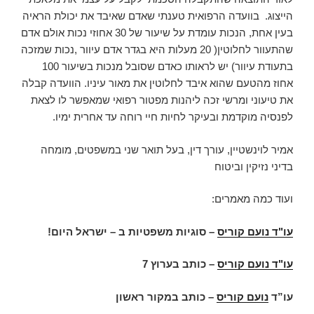
הייצוג. בוועדה הרפואית טענתי שאדם שאיבד את יכולת הראיה
בעין אחת, הנכות עומדת על שיעור של 30 אחוזי נכות אולם אדם
שהתעוור לחלוטין( 20 מעלות היא בגדר אדם עיוור ,נכות שמזכה
בתעודת עיוור) יש לראותו כאדם שסובל מנכות בשיעור 100
אחוז מהטעם שהוא איבד לחלוטין את מאור עיניו. הוועדה קבלה
את טיעוני ומרשי זכה ליהנות מפטור רפואי שמאפשר לו לצאת
לפנסיה מוקדמת ובעיקר לחיות חיי רוחה עד אחרית ימיו.
אמיר לוינשטיין, עורך דין, בעל תואר שני במשפטים, מומחה
בדיני נזיקין וביטוח
ועוד כמה מאמרים:
עו"ד נועם קוריס
–
סוגיות משפטיות ב – ישראל היום
!
עו"ד נועם קוריס
–
כותב בערוץ 7
עו”ד
נועם קוריס
–
כותב במקור ראשון