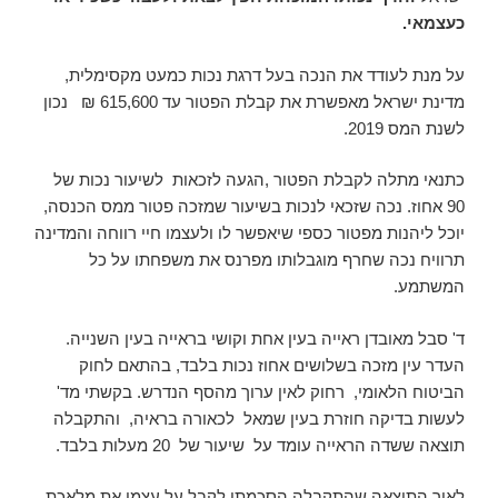
כעצמאי.
על מנת לעודד את הנכה בעל דרגת נכות כמעט מקסימלית,
מדינת ישראל מאפשרת את קבלת הפטור עד 615,600 ₪ נכון
לשנת המס 2019.
כתנאי מתלה לקבלת הפטור ,הגעה לזכאות לשיעור נכות של
90 אחוז. נכה שזכאי לנכות בשיעור שמזכה פטור ממס הכנסה,
יוכל ליהנות מפטור כספי שיאפשר לו ולעצמו חיי רווחה והמדינה
תרוויח נכה שחרף מוגבלותו מפרנס את משפחתו על כל
המשתמע.
ד' סבל מאובדן ראייה בעין אחת וקושי בראייה בעין השנייה.
העדר עין מזכה בשלושים אחוז נכות בלבד, בהתאם לחוק
הביטוח הלאומי, רחוק לאין ערוך מהסף הנדרש. בקשתי מד'
לעשות בדיקה חוזרת בעין שמאל לכאורה בראיה, והתקבלה
תוצאה ששדה הראייה עומד על שיעור של 20 מעלות בלבד.
לאור התוצאה שהתקבלה הסכמתי לקבל על עצמי את מלאכת