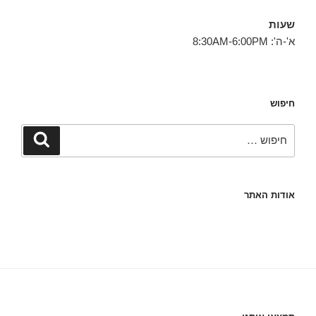
שעות
א'-ה': 8:30AM-6:00PM
חיפוש
חפש:
חיפוש
אודות האתר