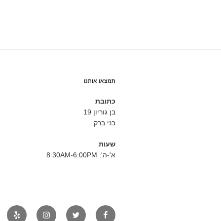
תמצאו אותנו
כתובת
בן גוריון 19
בני ברק
שעות
א'-ה': 8:30AM-6:00PM
פייסבוק
טוויטר
אינסטגרם
יאלפ