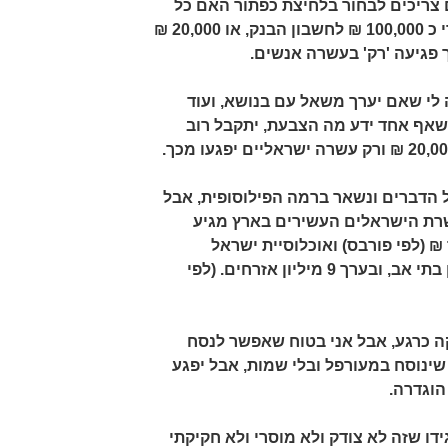
צריכים לבחור בלחיצת כפתור האם כל
בית אב בישראל יקבל באופן מיידי כ 100,000 ₪ לחשבון הבנק, או 20,000 ₪
ך פגיעה 'רק' בעשרה אנשים.
 לי שאם יערך משאל עם בנושא, ועוד
 שאף אחד ידע מה הצבעת, יתקבל רוב
ל הדברים ונשאר ברמה הפילוסופית, אבל
201 הונם של עשרת הישראלים העשירים בארץ מגיע
 כ 200 מיליארד ₪ (לפי פורבס) ואוכלוסיית ישראל
מורכבת מקצת פחות משני מיליון בתי אב, ובערך 9 מיליון אזרחים. (לפי
קה כרגע, אבל אני בטוח שאפשר לנסח
שינוסח במעורפל ובלי שמות, אבל יפגע
וגדרה.
ידו שזה לא צודק ולא מוסרי ולא חקיקתי