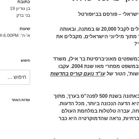
כתובת
בן גוריון 19
בני ברק
שעות
מה הייתם בוחרים, אם הייתם יכולים לקבל 20,000 ₪ במתנה, ובאותה
א'-ה': 8:30AM-6:00PM
מתוך מיליוני הישראלים, מקבלים את
?
במשפטים מאוניברסיטת בר אילן, משרד
חיפוש
ושות' עורכי דין עוסק במשפט מסחרי מאז שנת 2004. עקבו
חפש:
שות',
הטור של
עו"ד נועם קוריס בחדשות
את הדמוקרטיה המציאו היוונים באתונה בשנת 500 לפנה"ס בערך, מתוך
אודות האתר
יא הדעה הנכונה ביותר, מכל הדעות.
חה, עברה טלטלות במלחמת העולם
ברתיות, נראה שהדמוקרטיה היא כבר