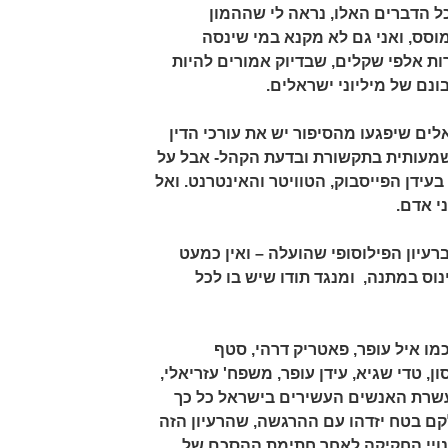
ל הדברים האלו, נראה לי שההמון
וסס, ואני גם לא מקנא במי שינסה
 אלפי שקלים, שבדיוק אמורים להיות
ם של מיליוני ישראלים.
ים שיפגעו מהסיפור יש את עורכי הדין
שמעותית בתקשורת ובדעת הקהל- אבל על
עידן הפייסבוק, הטוויטר והאינטרנט. ואל
י אדם.
רעיון הפילוסופי שהועלה – ואין כמעט
נוס במתנה, ומנגד תודו שיש בו לכל
מו איל עופר, פאטריק דרהי, סטף
ון, טדי שגיא, עידן עופר, משפח' עזריאלי,
עשרת האנשים העשירים בישראל כל כך
קם בטח יזדהו עם ההרגשה, שהרעיון הזה
ינויי החקיקה לאחר חתימת ההסכם של