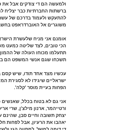
ולמעשה הם די צודקים אבל את כ
ברשתות החברתיות כבר יצליח למ
להתעקש ולעמוד בדרכם של עשרות
משוגרים אל האוברדראפט בחשבונ
אומנם אני מניח שלעשרת הישראל
הכי טובים, לצד שליטה כמעט מ
תתעלמו מכוחו העולה של ההמון ב
תשכחו שגם אנשי המשפט הם בנ
עכשיו מצד אחד תודו, שיש קסם ב
ישראליים שיגידו לא לסגירת המי
הפחות בעיית מוסר 'קלה'.
אני גם לא בטוח בכלל, שאנשים כ
ורטייהמר, ארנון מילצ'ן, שרי אריס
יצחק תשובה וחיים סבן, שהינם 
יאהבו את הרעיון, אבל לפחות חל
די דומה למשל, למתווה הגז ולש