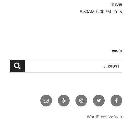
שעות
א'-ה': 8:30AM-6:00PM
חיפוש
חפש:
חיפוש
פייסבוק
טוויטר
אינסטגרם
יאלפ
אימייל
פועל על WordPress