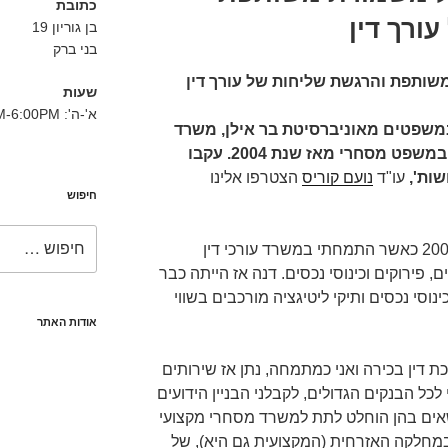
כתובת
ורך דין
בן גוריון 19
בני ברק
משותפת והרגשת שליחות של עורך דין
שעות
א'-ה': 8:30AM-6:00PM
משפטים מאוניברסיטת בר אילן, משרד
ושות' עורכי דין עוסק במשפט מסחרי מאז שנת 2004. עקבו
שות',
עו"ד
נועם קוריס
הצטרפו אלינו
חיפוש
חפש:
את עו"ד דנה בר-נר הכרתי בשנת 2003 כאשר התמחתי במשרד עורכי דין
פירוקים וכינוסי נכסים. דנה אז הייתה כבר
נוסי נכסים ותיקי ליטיגציה מורכבים בשווי
אודות האתר
כת דין בכירה ואני כמתמחה, נתן אז שירותים
 הבנקים הגדולים, לקבלני הבניין הידועים
ושאים בהן הוחלט לתת למשרד מסחרי מקצועי
במחלקה האזרחית (המקצועית גם היא), של