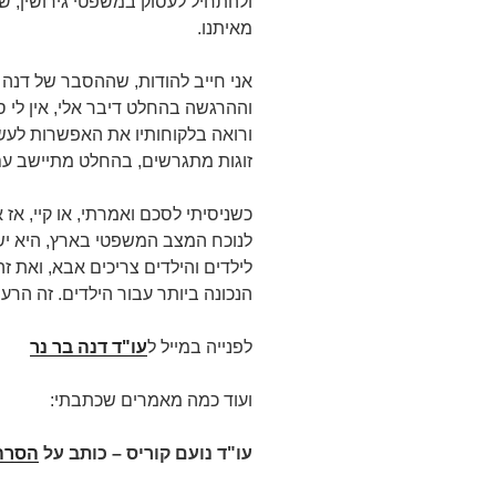
ולהתחיל לעסוק במשפטי גירושין, ש
מאיתנו.
אני חייב להודות, שההסבר של דנה
וההרגשה בהחלט דיבר אלי, אין לי 
ורואה בלקוחותיו את האפשרות לעשו
זוגות מתגרשים, בהחלט מתיישב עם 
כשניסיתי לסכם ואמרתי, או קיי, א
לנוכח המצב המשפטי בארץ, היא יש
לילדים והילדים צריכים אבא, ואת ז
הנכונה ביותר עבור הילדים. זה הר
לפנייה במייל ל
עו"ד דנה בר נר
ועוד כמה מאמרים שכתבתי:
עו"ד נועם קוריס – כותב על
הסרה