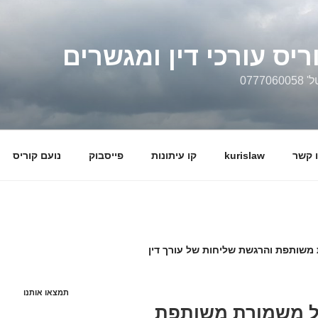
ריס עורכי דין ומגשרים
0777
 קשר
kurislaw
קו עיתונות
פייסבוק
נועם קוריס
 משותפת והרגשת שליחות של עורך דין
תמצאו אותנו
 על משמורת משותפת