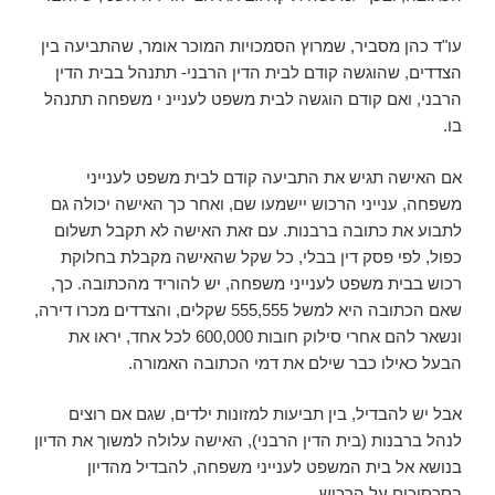
עו"ד כהן מסביר, שמרוץ הסמכויות המוכר אומר, שהתביעה בין
הצדדים, שהוגשה קודם לבית הדין הרבני- תתנהל בבית הדין
הרבני, ואם קודם הוגשה לבית משפט לעניינ י משפחה תתנהל
בו.
אם האישה תגיש את התביעה קודם לבית משפט לענייני
משפחה, ענייני הרכוש יישמעו שם, ואחר כך האישה יכולה גם
לתבוע את כתובה ברבנות. עם זאת האישה לא תקבל תשלום
כפול, לפי פסק דין בבלי, כל שקל שהאישה מקבלת בחלוקת
רכוש בבית משפט לענייני משפחה, יש להוריד מהכתובה. כך,
שאם הכתובה היא למשל 555,555 שקלים, והצדדים מכרו דירה,
ונשאר להם אחרי סילוק חובות 600,000 לכל אחד, יראו את
הבעל כאילו כבר שילם את דמי הכתובה האמורה.
אבל יש להבדיל, בין תביעות למזונות ילדים, שגם אם רוצים
לנהל ברבנות (בית הדין הרבני), האישה עלולה למשוך את הדיון
בנושא אל בית המשפט לענייני משפחה, להבדיל מהדיון
בסכסוכים על הרכוש.