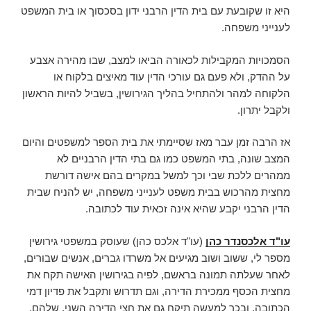
היא זו שקובעת עם בית הדין הרבני ידון בסכסוך או בית המשפט
לענייני משפחה.
הסמכויות המקבילות לכאורה הביאו למצב, שבו מהירה אצבע
על ההדק, ולא פעם גם עורכי הדין עוד מאיצים בלקוח או
הלקוחה למהר ולהתחיל בהליך הגירושין, בשביל להיות הראשון
ולקבל יתרון.
אז הרבה זמן עבר מאז שסיימתי את בית הספר למשפטים והיום
המצב שונה, בתי המשפט כמו גם בתי הדין הרבניים לא
ממהרים ללכת שבי וכך למשל במקרים בהם אישה דורשת
מחצית מהרכוש בבית משפט לענייני משפחה, יש להניח שבית
הדין הרבני יקבע שהיא אינה זכאית עוד לכתובה.
עו"ד אלכסנדר כהן
(עו"ד אלכס כהן) שעוסק במשפטי גירושין
מספר לי, ששוב ושוב מגיעים אל משרדו גברים, אנשים שבורים,
לאחר שעלתה תמונה בראשם, לפיה בגירושין האישה תקח את
מחצית הכסף ממכירת הדירה, וגם תדרוש ותקבל את פדיון דמי
הכתובה, ובכך למעשה תיקח גם את חצי הדירה השני, שלהם.