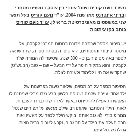
משרד
נועם קוריס
ושות’ עורכי דין עוסק במשפט מסחרי
ו
בדיני אינטרנט
מאז שנת 2004.
עו”ד
נועם קוריס
בעל תואר
שני במשפטים מאוניברסיטת בר אילן.
עו"ד נועם קוריס
כותב בקו עיתונות
יש סיפור מספר שכתבה מדונה בחסות המרכז לקבלה, על
מיסטר פיבודי והתפוחים, היא סיפרה בפתח ספרה, שההשראה
לספר באה מסיפור בן כ – 300 שנה, שסיפר לה המורה שלה
לקבלה. והוא במקור חופר על ידי הבעל – שם – טוב (הבעש"ט),
שהקדיש את חייו ללימוד ולעזרה לזולת.
הסיפור מספר על רב מסוים, שלאור טעות בפרשנות של
ילד אחד, עיירה שלמה נשטפה בלשון הרע נגדו מבלי שניתנה לו
האפשרות אפילו להתייחס וכאשר לאחר שהתבררו העובדות
לאותו הילד והסתבר שאותו רב שילם מראש על תפוחים שנטל
ממר פיבודי ולא גנב אותם, ביקש הילד לכפר על מעשיו ואותו
הרב העלה את הילד על הר גבוה, וקרע לגזרים כרית נוצות
גדולה שנטל עימו.