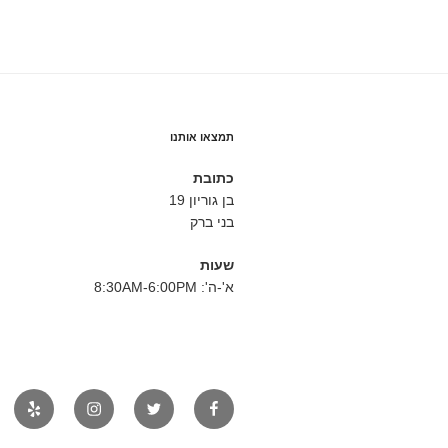
תמצאו אותנו
כתובת
בן גוריון 19
בני ברק
שעות
א'-ה': 8:30AM-6:00PM
פייסבוק
טוויטר
אינסטגרם
יאלפ