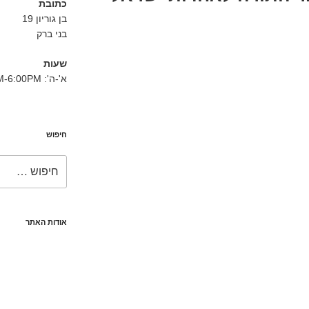
כתובת
בן גוריון 19
בני ברק
שעות
א'-ה': 8:30AM-6:00PM
חיפוש
חפש:
אודות האתר