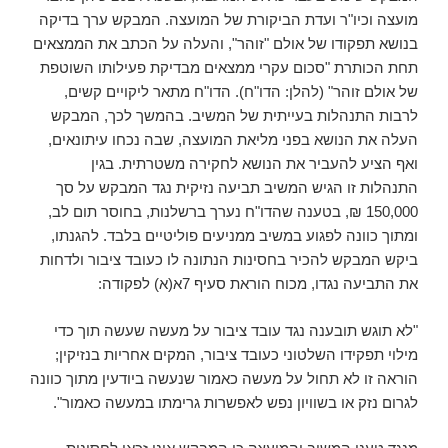
מועצה וכיו"ר ועדת הביקורת של המועצה. המבקש ערך בדיקה
בנושא תפקודו של אולם "זוהר", והעלה על הכתב את הממצאים
תחת הכותרת "סכום עקרי ממצאים מבדיקת פעילותו השוטפת
של אולם זוהר" (להלן: הדו"ח). הדו"ח מתאר ליקויים קשים,
לרבות התנהלות בעייתית של המשיב. בהמשך לכך, המבקש
העלה את הנושא בפני מליאת המועצה, שבה נכחו עיתונאים,
ואף הציע להעביר את הנושא לחקירה משטרתית. בגין
התנהלות זו הגיש המשיב תביעה נזיקית נגד המבקש על סך
150,000 ₪, בטענה שהדו"ח נערך ברשלנות, בחוסר תום לב,
ומתוך כוונה לפגוע במשיב ממניעים פוליטיים בלבד. להגנתו,
ביקש המבקש להכיר בחסינות הנתונה לו כעובד ציבור ולדחות
את התביעה נגדו, מכוח הוראת סעיף 7א(א) לפקודה:
"לא תוגש תובענה נגד עובד ציבור על מעשה שעשה תוך כדי
מילוי תפקידו השלטוני כעובד ציבור, המקים אחריות בנזיקין;
הוראה זו לא תחול על מעשה כאמור שנעשה ביודעין מתוך כוונה
לגרום נזק או בשוויון נפש לאפשרות גרימתו במעשה כאמור".