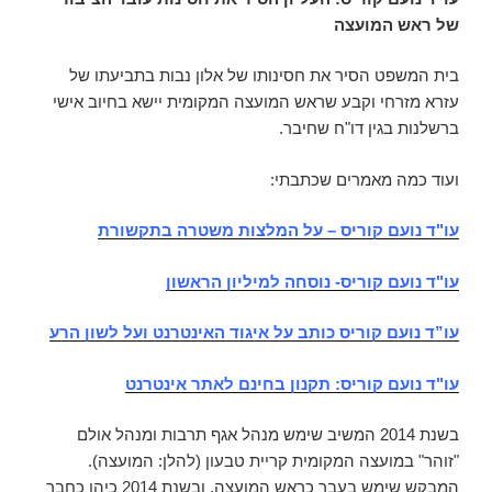
של ראש המועצה
בית המשפט הסיר את חסינותו של אלון נבות בתביעתו של
עזרא מזרחי וקבע שראש המועצה המקומית יישא בחיוב אישי
ברשלנות בגין דו"ח שחיבר.
ועוד כמה מאמרים שכתבתי:
עו"ד נועם קוריס – על המלצות משטרה בתקשורת
עו"ד נועם קוריס- נוסחה למיליון הראשון
עו”ד נועם קוריס כותב על איגוד האינטרנט ועל לשון הרע
עו"ד נועם קוריס: תקנון בחינם לאתר אינטרנט
בשנת 2014 המשיב שימש מנהל אגף תרבות ומנהל אולם
"זוהר" במועצה המקומית קריית טבעון (להלן: המועצה).
המבקש שימש בעבר כראש המועצה, ובשנת 2014 כיהן כחבר