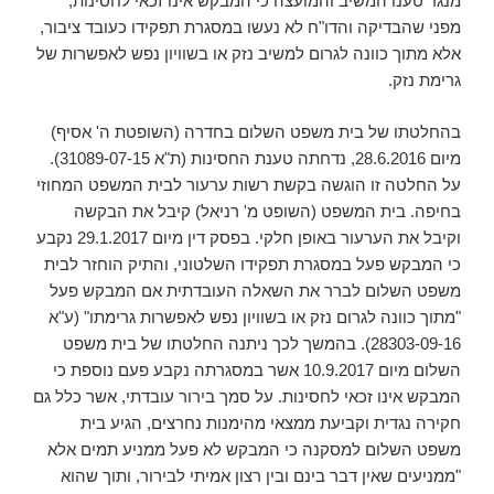
מנגד טענו המשיב והמועצה כי המבקש אינו זכאי לחסינות,
מפני שהבדיקה והדו"ח לא נעשו במסגרת תפקידו כעובד ציבור,
אלא מתוך כוונה לגרום למשיב נזק או בשוויון נפש לאפשרות של
גרימת נזק.
בהחלטתו של בית משפט השלום בחדרה (השופטת ה' אסיף)
מיום 28.6.2016, נדחתה טענת החסינות (ת"א 31089-07-15).
על החלטה זו הוגשה בקשת רשות ערעור לבית המשפט המחוזי
בחיפה. בית המשפט (השופט מ' רניאל) קיבל את הבקשה
וקיבל את הערעור באופן חלקי. בפסק דין מיום 29.1.2017 נקבע
כי המבקש פעל במסגרת תפקידו השלטוני, והתיק הוחזר לבית
משפט השלום לברר את השאלה העובדתית אם המבקש פעל
"מתוך כוונה לגרום נזק או בשוויון נפש לאפשרות גרימתו" (ע"א
28303-09-16). בהמשך לכך ניתנה החלטתו של בית משפט
השלום מיום 10.9.2017 אשר במסגרתה נקבע פעם נוספת כי
המבקש אינו זכאי לחסינות. על סמך בירור עובדתי, אשר כלל גם
חקירה נגדית וקביעת ממצאי מהימנות נחרצים, הגיע בית
משפט השלום למסקנה כי המבקש לא פעל ממניע תמים אלא
"ממניעים שאין דבר בינם ובין רצון אמיתי לבירור, ותוך שהוא