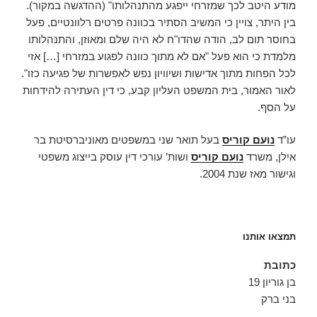
מודע היטב לכך שמזרחי ייפגע מהתנהלותו" (ההדגשה במקור).
בין היתר, צויין כי המשיב הסתיר בכוונה פרטים רלוונטיים, פעל
בחוסר תום לב, הודה שהדו"ח לא היה שלם ומאוזן, והתנהלותו
מלמדת כי הוא פעל "אם לא מתוך כוונה לפגוע במזרחי […] אזי
לכל הפחות מתוך אדישות ושיוויון נפש לאפשרות של פגיעה כזו".
לאור האמור, בית המשפט העליון קבע, כי דין העתירה להידחות
על הסף.
עו”ד
נועם קוריס
בעל תואר שני במשפטים מאוניברסיטת בר
אילן, משרד
נועם קוריס
ושות’ עורכי דין עוסק בייצוג משפטי
וגישור מאז שנת 2004.
תמצאו אותנו
כתובת
בן גוריון 19
בני ברק