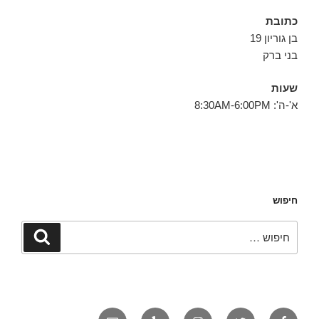
כתובת
בן גוריון 19
בני ברק
שעות
א'-ה': 8:30AM-6:00PM
חיפוש
חפש:
חיפוש
פייסבוק
טוויטר
אינסטגרם
יאלפ
אימייל