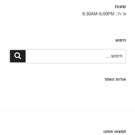
שעות
א'-ה': 8:30AM-6:00PM
חיפוש
חפש:
חיפוש
אודות האתר
תמצאו אותנו