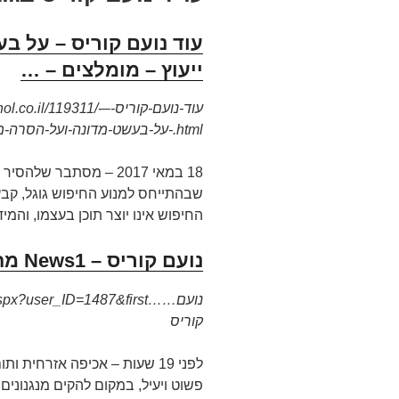
עוד נועם קוריס – על ב
ייעוץ – מומלצים – …
www.bhol.co.il/119311/עוד-נ
על-בעשט-מדונה-ועל-הסרה-מגוגל-.html
18 במאי 2017 –
מסתבר שלהסיר תו
שבהתייחס למנוע החיפוש גוגל, קבע
החיפוש אינו יוצר תוכן בעצמו, והמי
נועם קוריס – News1 מחלקה ראשונה
ge.aspx?user_ID=1487&first
קוריס
לפני 19 שעות –
אכיפה אזרחית ותום
פשוט ויעיל, במקום להקים מנגנונים 