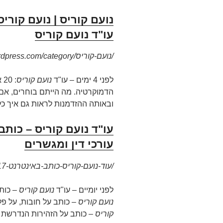
נועם קוריס | נועם קוריס
עו"ד נועם קוריס
https://nkurisblog.wordpress.com/category/נועם-קוריס/
לפני 4 ימים –
עו"ד
נועם קוריס
: 
ובאותה ההזדמנות לראות גם איך כל 
עורכי דין ומגשרים
new.kurislaw.com/2017/06/10/עוד-נועם-קוריס-כותב-באינטרנט-2017/
לפני יומיים –
עו"ד
נועם קוריס
– כותב
נועם קוריס
– כותב על חובות, על פלי
קוריס
– כותב על הזהירות הנדרשת