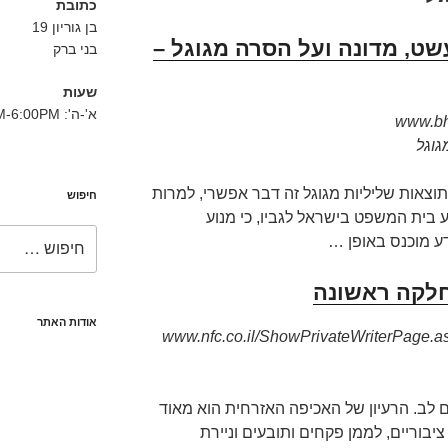
כתובת
בן גוריון 19
עשט, מדונה ועל הסרה מגוגל –
בני ברק
שעות
א'-ה': 8:30AM-6:00PM
ועם-קוריס-–-
צאות שליליות מגוגל זה דבר אפשרי, למרות
חיפוש
 בית המשפט בישראל לגביו, כי מנוע
חפש:
דע מוכנס באופן …
אודות האתר
www.nfc.co.il/ShowPrivateWriterPa…נועם…
 לב. הרעיון של האכיפה האזרחית הוא מאוד
ציבוריים, לממן פקחים ותובעים וניירת