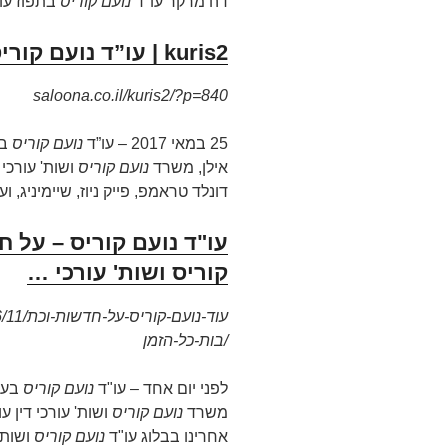
דה מרקר עו"ד
נועם קוריס
בתפוז עו
kuris2 | עו”ד נועם קוריס וסלונה בגוגל
saloona.co.il/kuris2/?p=840
25 במאי 2017 –
עו”ד
נועם קוריס
בו
אילן, משרד
נועם קוריס
ושות' עורכי 
דונלד טראמפ, פייק ניוז, שיימיניג, 
עו"ד נועם קוריס – על ח
קוריס ושות' עורכי …
7/06/11
בות-כל-הזמן/
לפני יום אחד –
עו"ד
נועם קוריס
בעל
משרד
נועם קוריס
אחרינו בבלוג עו"ד
נועם קוריס
ושות'