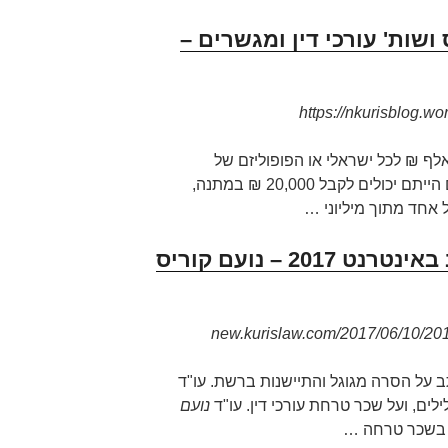
 ושות' עורכי דין ומגשרים –
20 אלף ₪ לכל ישראלי או הפופוליזם של
הדמוקרטיה. מה הייתם בוחרים, אם הייתם יכולים לקבל 20,000 ₪ במתנה,
אחד מתוך מיליוני
…
עו"ד נועם קוריס – כותב באינטרנט 2017 – נועם קוריס
 על הסרה מגוגל והתיישנות ברשת. עו"ד
לים, ועל שכר טרחת עורכי דין. עו"ד
נועם
 בשכר טרחה
…