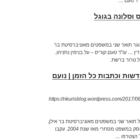
"ד נועם …
גר תואר שני במשפטים מאוניברסיטת בר
דין … עו”ד
נועם קוריס
– על בנימין נתניהו,
ועל טרור ברשת.
דשות וכתבות כל הזמן | נועם
https://nkurisblog.wordpress.com/201/עוד-נועם-קוריס-על-חדשות-וכת
 תואר שני במשפטים מאוניברסיטת בר אילן,
ושות' עורכי דין עוסק במשפט מסחרי מאז שנת 2004. עקבו
 הצטרפו …