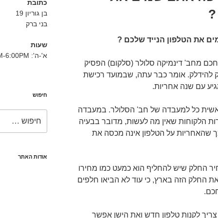
כתובת
?
בן גוריון 19
בני ברק
ים את הטלפון הנייד שלכם ?
שעות
א'-ה': 8:30AM-6:00PM
חכם מחב' דינמיקה סלולר (סלקום) הפסיק
ק להידלק. אומר כבר עתה, שבמועד רכישת
יע עם שנה אחריות.
חיפוש
ראשית כל למעבדה של חב' הסלולר. במעבדה
חפש:
רות הלקוחות שאין מה לעשות, מדובר בבעיה
ך שהאחריות על הטלפון אינה מכסה את
אודות האתר
יר החלק שיש להחליף הוא כמעט כמו מחירו
ת החלק הזה בארץ, כי עוד לא הביאו חלפים
כם.
 צריך לקנות טלפון חדש ואת הישן אפשר