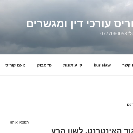
ריס עורכי דין ומגשרים
0777
 קשר
kurislaw
קו עיתונות
פייסבוק
נועם קוריס
רנט
תמצאו אותנו
גוד האינטרנט, לשון הרע