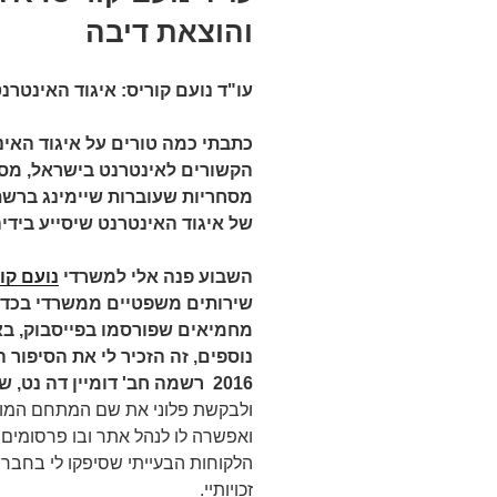
והוצאת דיבה
עו"ד נועם קוריס:
איגוד האינטרנט
כתבתי כמה טורים על איגוד האי
הקשורים לאינטרנט בישראל, מס
מסחריות שעוברות שיימינג ברשת
של איגוד האינטרנט שיסייע בידיה
השבוע פנה אלי למשרדי
נועם קו
שירותים משפטיים ממשרדי בכדי
מחמיאים שפורסמו בפייסבוק, ב
נוספים, זה הזכיר לי את הסיפור
2016 רשמה חב' דומיין דה נט, שמחזיקה ברישיון מטעם איגוד האינטרנט,
ולבקשת פלוני את שם המתחם המור
ואפשרה לו לנהל אתר ובו פרסומים 
הלקוחות הבעייתי שסיפקו לי בחברת
זכויותיי.