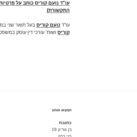
עו"ד נועם קוריס כותב על פרטיות
התקשורת)
עו”ד
נועם קוריס
בעל תואר שני במ
קוריס
ושות’ עורכי דין עוסק במשפט מס
תמצאו אותנו
כתובת
בן גוריון 19
בני ברק