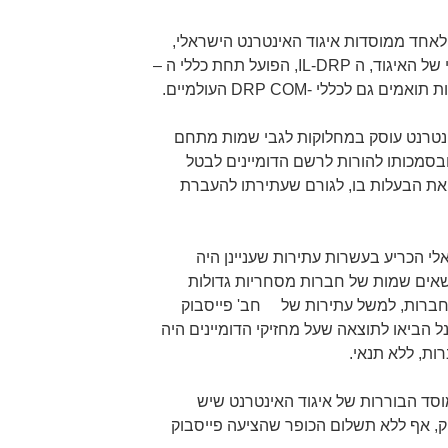
 לאחד ממוסדות איגוד האינטרנט הישראלי,
שהינו מוסד ישוב הסכסוכים החלופי של האיגוד, ה IL-DRP, הפועל תחת כללי ה –
אינטרנט עוסק במחלוקות לגבי שמות מתחם
ם, ובסמכותו להורות לרשם הדומיינים לבטל
ר את הבעלות בו, לגורם שעתירתו להעברת
רון פאנל IL-DRPהישראלי הכריע בעשרות עתירות שעניינן היה
נושאים שמות של חברות מסחריות גדולות
חברות, למשל עתירות של חב' פייסבוק
נל הביאו לתוצאה שעל מחזיקי הדומיינים היה
ות, ללא תנאי.
סד הבוררות של איגוד האינטרנט שיש
ק, אף ללא תשלום הכופר שהציעה פייסבוק