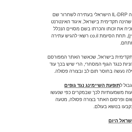
לאחרונה (26.7.2017) הכריע פאנל ה IL-DRP הישראלי בעתירה לשחרור שם
noam-kuris, ההכרעה שהינה תקדימית בישראל, איגוד האינטרנט
יח את זכותו והכרתו בשם מסויים הנכלל
בשם שנרשם כמתחם מסויים (דומיין), תחת הסיומת co.il רשאי להגיש עתירה
תחם.
 תקדימית בישראל, שכאשר האתר המפורסם
ות כנגד הגוף המסחרי, הרי שיש בכך עוד
 נעשה בחוסר תום לב ובצורה פסולה.
בול ל
תופעת השיימינג נגד גופים
עות משמעותיות לכך שבמקרים כפי שנעשו
noam-ku, נעשה הרישום ופרסום האתר בצורה פסולה, מטעה
בעו בנושא בעולם.
ישראל היום