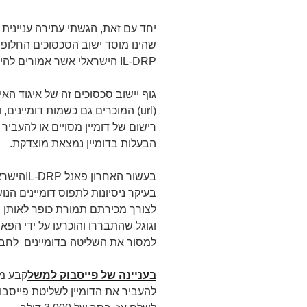
יחד עם זאת, הגשתי עתירה עניינית
IL-DRP הישראלי אשר אמורים להיות תואמים גם לכללי -DRP COM העולמיים.
גוף יישוב סכסוכים זה של איגוד ה
(url) המוכרים גם כשמות דומייני
רישום של דומיין מסויים או להעבי
הבעלות בדומיין נמצאת מוצדקת.
בעשור האח
בעיקר ניסיונות לתפוס דומיינים ה
לצורך מכירתם תמורת כופר לאותן 
וגוגל שהתבררו והוכרעו על ידי הפא
למסור את השליטה בדומיינים לחבר
בעניינה של פייסבוק למשל
קבע מו
להעביר את הדומיין לשליטת פייסבו