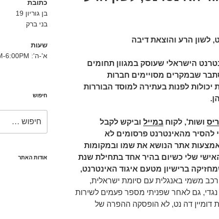
כתובת
בן גוריון 19
בני ברק
, לשון הרע והוצאת דיבה
שעות
א'-ה': 8:30AM-6:00PM
נטרנט הישראלי שעוסק במגוון תחומים
תבר שבמקרים מסויימים חברות
 יכולות לפנות בעתירה למוסד הבוררות
חיפוש
ן.
חפש:
ריס
ושות', לקוח
במייל
וביקש לקבל
 להסיר מהאינטרנט פרסומים לא
אמצעות אתר הנושא את שמו ובמקומות
 האישי שלי כשיום בהיר אחד בתחילת שנת
אודות האתר
כב משמי באנגלית עם סיומת ישראלית,
נגדי, גם לאחר שפניתי מספר פעמים לשירות
 דומיין דה נט, לא הופסקה ההפרה של