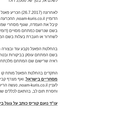
לשלם אז, בסך של 3,000 דולר
הדומיין .co.il
קיבל את העמדה, שגוף מסחרי שמוכ
לשחרור או העברת בעלות בשם המ
בהחלטת הפאנל נקבע עוד ובצורה
בשם המתחם עוסק בביקורות ובטרוני
ראיה שרישום שם המתחם מלכתחילה
התקדים בהחלטת הפאנל מותח קו ג
מסחריים בישראל
, ואף מצרף קבי
לעניין ris.co.il
וחסרת תום לב, בהתאם לכללים שנק
עו"ד נועם קוריס כותב על גוגל ב