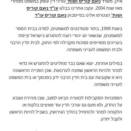
אילן, משרד
נועם קוריס ושות'
עורכי דין עוסק במשפט מסחרי
מאז שנת 2004. עקבו אחרינו בבלוג
עו"ד נועם קוריס
ושות'
הצטרפו אלינו בפייסבוק
נועם קוריס עו"ד
בשנת 1999, בתור סטודנטים למשפטים, למדנו בבית הספר
למשפטים, שכשאר זוג יהודי רוצה להתגרש בישראל קיימת
בעניינים מסויימים סמכות מקבילה לפי החוק, לבית הדין הרבני
ולבית המשפט לענייני משפחה.
במילים אחרות, יוצא שאם כבר מחליטים להתגרש אז כדאי
למהר ולהיות הראשון שפונה לערכאות, שכן הפנייה הראשונה
היא זו שקובעת עם בית הדין הרבני ידון בסכסוך או בית המשפט
לענייני משפחה.
הסמכויות המקבילות לכאורה הביאו למצב, שבו מהירה אצבע
על ההדק, ולא פעם גם עורכי הדין עוד מאיצים בלקוח או
הלקוחה למהר ולהתחיל בהליך הגירושין, בשביל להיות הראשון
ולקבל יתרון.