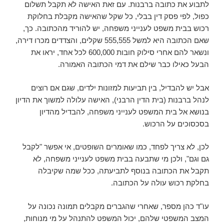
לתבוע את כתובה ברבנות. עם זאת האישה לא תקבל תשלום
כפול, לפי פסק דין בבלי, כל שקל שהאישה מקבלת בחלוקת
רכוש בבית משפט לענייני משפחה, יש להוריד מהכתובה. כך,
שאם הכתובה היא למשל 555,555 שקלים, והצדדים מכרו דירה,
ונשאר להם אחרי סילוק חובות 600,000 לכל אחד, יראו את
הבעל כאילו כבר שילם את דמי הכתובה האמורה.
אבל יש להבדיל, בין תביעות למזונות ילדים, שגם אם רוצים
לנהל ברבנות (בית הדין הרבני), האישה עלולה למשוך את הדיון
בנושא אל בית המשפט לענייני משפחה, להבדיל מהדיון
בסכסוכים על הרכוש.
לכן, לא צריך לפחד, כמו שאומרים השופטים, אי אפשר "לקבל
גם וגם", ולכן מי שתבעה בבית משפט לענייני משפחה, לא
תקבל את הכתובה בנוסף לתביעתה, ככל שמה שקיבלה
בחלקת רכוש עולה על הכתובה.
עו"ד כהן מספר, שאחרי שהגברים מקבלים תמונה נכונה על
המצב המשפטי שלהם, יכול המשפט להתנהל על מי מנוחות,