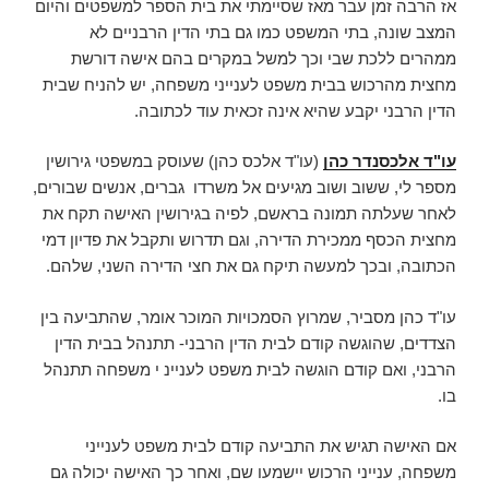
אז הרבה זמן עבר מאז שסיימתי את בית הספר למשפטים והיום
המצב שונה, בתי המשפט כמו גם בתי הדין הרבניים לא
ממהרים ללכת שבי וכך למשל במקרים בהם אישה דורשת
מחצית מהרכוש בבית משפט לענייני משפחה, יש להניח שבית
הדין הרבני יקבע שהיא אינה זכאית עוד לכתובה.
עו"ד אלכסנדר כהן
(עו"ד אלכס כהן) שעוסק במשפטי גירושין
מספר לי, ששוב ושוב מגיעים אל משרדו גברים, אנשים שבורים,
לאחר שעלתה תמונה בראשם, לפיה בגירושין האישה תקח את
מחצית הכסף ממכירת הדירה, וגם תדרוש ותקבל את פדיון דמי
הכתובה, ובכך למעשה תיקח גם את חצי הדירה השני, שלהם.
עו"ד כהן מסביר, שמרוץ הסמכויות המוכר אומר, שהתביעה בין
הצדדים, שהוגשה קודם לבית הדין הרבני- תתנהל בבית הדין
הרבני, ואם קודם הוגשה לבית משפט לעניינ י משפחה תתנהל
בו.
אם האישה תגיש את התביעה קודם לבית משפט לענייני
משפחה, ענייני הרכוש יישמעו שם, ואחר כך האישה יכולה גם