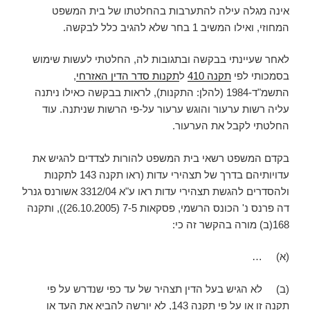
אינה מגלה עילה להתערבות בהחלטתו של בית המשפט
המחוזי, ואילו המשיב 1 בחר שלא להגיב כלל לבקשה.
לאחר שעיינתי בבקשה ובתגובות לה, החלטתי לעשות שימוש
בסמכותי לפי
תקנה 410
ל
תקנות סדר הדין האזרחי
,
התשמ"ד-1984 (להלן: התקנות), לראות בבקשה כאילו ניתנה
עליה רשות ערעור והוגש ערעור על-פי הרשות שניתנה. עוד
החלטתי לקבל את הערעור.
בקדם המשפט רשאי בית המשפט להורות לצדדים להגיש את
עדויותיהם בדרך של תצהירי עדות (ראו תקנה 143 לתקנות
ולהסדרים להגשת תצהירי עדות ראו ע"א 3312/04 אשורנס גנרל
דה פרנס נ' הכונס הרשמי, פסקאות 7-5 (26.10.2005)), ותקנה
168(ב) מורה בהקשר זה כי:
(א) …
(ב) לא הגיש בעל הדין תצהיר של עד כפי שנדרש על פי
תקנה זו או על פי תקנה 143, לא יורשה להביא את העד או