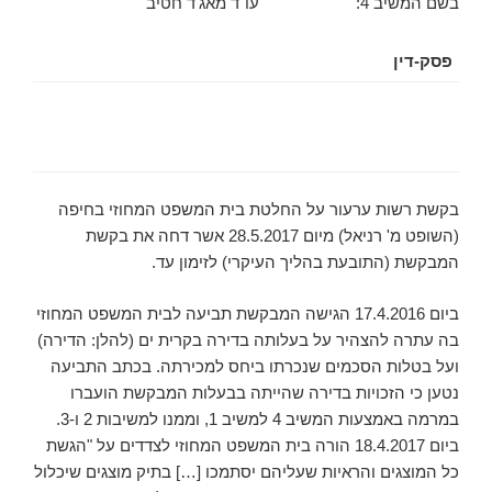
בשם המשיב 4: עו"ד מאג'ד חטיב
פסק-דין
בקשת רשות ערעור על החלטת בית המשפט המחוזי בחיפה
(השופט מ' רניאל) מיום 28.5.2017 אשר דחה את בקשת
המבקשת (התובעת בהליך העיקרי) לזימון עד.
ביום 17.4.2016 הגישה המבקשת תביעה לבית המשפט המחוזי
בה עתרה להצהיר על בעלותה בדירה בקרית ים (להלן: הדירה)
ועל בטלות הסכמים שנכרתו ביחס למכירתה. בכתב התביעה
נטען כי הזכויות בדירה שהייתה בבעלות המבקשת הועברו
במרמה באמצעות המשיב 4 למשיב 1, וממנו למשיבות 2 ו-3.
ביום 18.4.2017 הורה בית המשפט המחוזי לצדדים על "הגשת
כל המוצגים והראיות שעליהם יסתמכו […] בתיק מוצגים שיכלול