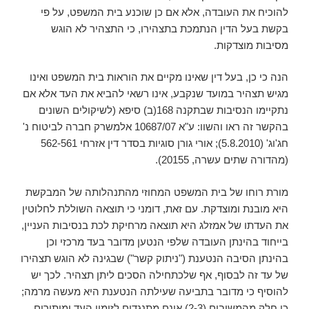
להוכיח את העובדה, אלא אם כן שוכנע בית המשפט, על פי
בקשת בעל הדין הנתמכת בתצהירו, כי התצהיר לא הוגש
מסיבות מוצדקות.
הנה כי כן, בעל דין שאינו מקיים את הוראות בית המשפט ואינו
מגיש תצהיר במועד שנקבע, אינו רשאי להביא את העד אלא אם
נתקיימו הנסיבות שבתקנה 168(ב) סיפא (לשיקולים השונים
בהקשר זה ראו והשוו: ע"א 10687/07 אלמשרק חברה לביטוח נ'
חג'וג' (5.8.2010); אורי גורן סוגיות בסדר דין אזרחי 562-561
(מהדורה שתים עשרה, 20155).
מורת רוחו של בית המשפט המחוזי מהתנהלותה של המבקשת
היא מובנת ומוצדקת. עם זאת, דומני כי תוצאה השוללת לחלוטין
את העדתו של אמזלג היא תוצאה מרחיקת לכת בנסיבות העניין,
בייחוד בהינתן העובדה שלפי הנטען מדובר בעד מרכזי וכן
בהינתן הסיבה הנטענת ("ניתוק קשר") שבגינה לא הוגש תצהירו
של עד זה לבסוף, אף שלכתחילה הסכים ליתן תצהיר. לכך יש
להוסיף כי מדובר בתביעה שעילתה הנטענת היא מעשה מרמה;
כי חלק מהמשיבים (2-3) אינם מתנגדים לזימון העד ומותירים