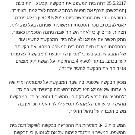
25.5.2017 דחה בית המשפט את הבקשה וקבע כי "התובעת
[המבקשת] תצרף את הפניה בכתב שפנתה לעד למתן תצהירו".
בהודעה שהגישה המבקשת ביום 28.5.2017 צוין כי לא פנתה
לאמזלג בכתב נוכח הסכמתו הראשונית, שניתנה בעל פה, לתת
תצהיר. עוד צוין, כי לאחר השיחה שבה ניתנה הסכמתו כאמור,
נותק הקשר עם אמזלג ולא עלה בידי המבקשת להשיגו עוד.
בהחלטתו מאותו היום דחה בית המשפט המחוזי את בקשתה
של המבקשת בקובעו כי "מכיוון שהתובעת [המבקשת] לא פנתה
לעד בכתב, בניגוד לסעיף 4 בהחלטתי על הגשת תיק מוצגים,
אני דוחה את הבקשה להעיד עד זה".
מכאן הבקשה שלפניי, בה שבה המבקשת על טענותיה ומדגישה
כי עדותו של אמזלג היא בעלת "חשיבות קריטית" ויש בה כדי
"להסביר את הרקע לעסקה בין המשיב 1 והמשיבות". המבקשת
מדגישה כי עדותו של אמזלג תסייע לגילוי האמת, וכי אין בה
משום הכבדה על ניהול ההליך.
המשיבות 2 ו-3 מותירות את ההכרעה בבקשה לשיקול דעת בית
המשפט. המשיב 4 מתנגד לזימונו של אמזלג וטוען כי הבקשה