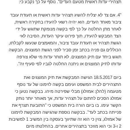
תצהירי עדות ראשית מטעם העדים". נוסף על כך נקבע כי:
"4. אם צד לא יצליח להשיג תצהיר עדות ראשית או תעודת עובד
ציבור מאחד העדים, הוא יהיה רשאי להעידו בחקירה ראשית,
לאחר מתן החלטה על כך לפי בקשה מנומקת שתוגש על ידי
הצד המבקש להעידו, תוך פירוט עיקר העדות, הסיבה לאי
הגשת תצהיר או תעודת עובד ציבור, והמאמצים שנעשו לקבלתו,
הכוללים גם פניה בכתב זמן סביר לפני הגשת המוצגים. הבקשה
תוגש ביחד עם תיק המוצגים. לא תותר עדות מי שלא צורפה
עדותו לתיק המוצגים או ניתנה החלטה לגביו לפי סעיף זה".
ביום 18.5.2017 הגישה המבקשת את תיק המוצגים ואת
התצהירים לבית המשפט ועימם בקשה לזימונו של עד נוסף
מטעמה (להלן: אמזלג) מבלי שפירטה מיהו. בבקשה נטען כי
אמזלג הסכים לחתום על תצהיר עדות, אך מאוחר יותר נותק
הקשר עימו. בו ביום הורה בית המשפט כי "התובעת תצרף את
פנייתה בכתב לעד". בבקשה נוספת שהגישה המבקשת לזימונו
של אמזלג, צוין כי הוא זה שתיווך בעסקה בין המשיב 1 למשיבות
2 ו-3 וכי הוא מוזכר בתצהירים אחרים. בהחלטתו מיום