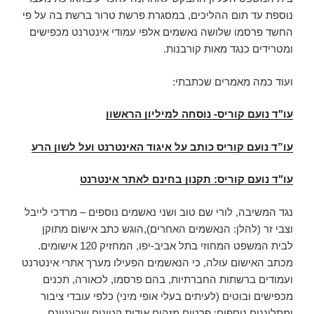
נוספת עד תום ההליכים, במסגרת פרשת טרור ברשת בה על פי
החשד פרסמו שלושה נאשמים אלפי עמודי אינטרנט מכפישים
ומטרידים כנגד מאות קורבנות.
ועוד כמה מאמרים שכתבתי:
עו"ד נועם קוריס- נוסחה למיליון הראשון
עו”ד נועם קוריס כותב על איגוד האינטרנט ועל לשון הרע
עו"ד נועם קוריס: תקנון בחינם לאתר אינטרנט
נגד המשיבה, לורי שם טוב ושני נאשמים נוספים – מרדכי לייבל
וצבי זר (להלן: הנאשמים האחרים),הוגש כתב אישום מתוקן
לבית המשפט המחוזי בתל אביב-יפו, המחזיק 120 אישומים.
מכתב האישום עולה, כי הנאשמים הפעילו מערך אתרי אינטרנט
ועמודים ברשתות החברתיות, בהם פרסמו, לכאורה, תכנים
מכפישים ובוטים (לעיתים בעלי אופי מיני) כלפי עובדי ציבור
ומתלוננים נוספים; פרטים מזהים אודות קטינים שבעניינם