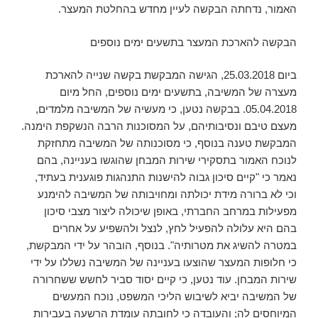
האמור, נדחתה הבקשה לעיין מחדש בהחלטת המעצר.
הבקשה להארכת המעצר בתשעים ימים נוספים
ביום 25.03.2018, הגישה המבקשת בקשה שנייה להארכת
מעצרה של המשיבה, בתשעים ימים נוספים, החל מיום
05.04.2018. בבקשה נטען, כי מעשיה של המשיבה מלמדים,
מעצם טיבם ונסיבותיהם, על המסוכנות הרבה הנשקפת הימנה.
המבקשת טענה בנוסף, כי מסוכנותה של המשיבה מתחזקת
לנוכח האמור בתסקירי שירות המבחן שהוגשו בעניינה, בהם
נאמר כי "קיים סיכון גבוה להישנות התנהגות פוגענית בעתיד,
וכי לא ברורה מידת יכולתה ומחויבותה של המשיבה להימנע
מפעילות במרחב החברתי, באופן שיכולה ליצור מצבי סיכון
בהם היא עלולה להפעיל לחץ, לנצל ולהשפיע על אחרים
במטרה להשיג את מטרותיה". בנוסף, הובהר על ידי המבקשת,
כי חלופות המעצר שהוצעו בעניינה של המשיבה נשללו על ידי
שירות המבחן. עוד נטען, כי קיים יסוד סביר לחשש ששחרורה
של המשיבה יביא לשיבוש הליכי המשפט, נוכח המעשים
המיוחסים לה; והעובדה כי לחובתה עומדת הרשעה בעבירות