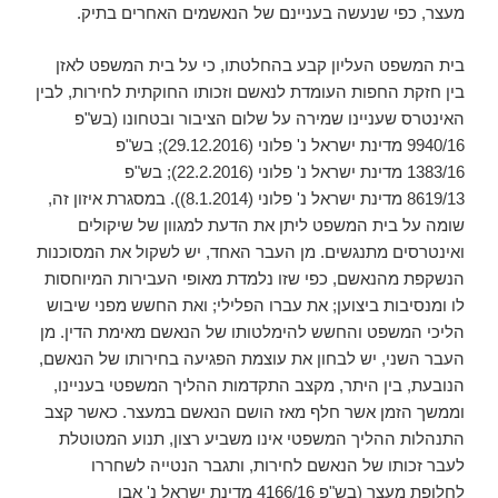
מעצר, כפי שנעשה בעניינם של הנאשמים האחרים בתיק.
בית המשפט העליון קבע בהחלטתו, כי על בית המשפט לאזן
בין חזקת החפות העומדת לנאשם וזכותו החוקתית לחירות, לבין
האינטרס שעניינו שמירה על שלום הציבור ובטחונו (בש"פ
9940/16 מדינת ישראל נ' פלוני (29.12.2016); בש"פ
1383/16 מדינת ישראל נ' פלוני (22.2.2016); בש"פ
8619/13 מדינת ישראל נ' פלוני (8.1.2014)). במסגרת איזון זה,
שומה על בית המשפט ליתן את הדעת למגוון של שיקולים
ואינטרסים מתנגשים. מן העבר האחד, יש לשקול את המסוכנות
הנשקפת מהנאשם, כפי שזו נלמדת מאופי העבירות המיוחסות
לו ומנסיבות ביצוען; את עברו הפלילי; ואת החשש מפני שיבוש
הליכי המשפט והחשש להימלטותו של הנאשם מאימת הדין. מן
העבר השני, יש לבחון את עוצמת הפגיעה בחירותו של הנאשם,
הנובעת, בין היתר, מקצב התקדמות ההליך המשפטי בעניינו,
וממשך הזמן אשר חלף מאז הושם הנאשם במעצר. כאשר קצב
התנהלות ההליך המשפטי אינו משביע רצון, תנוע המטוטלת
לעבר זכותו של הנאשם לחירות, ותגבר הנטייה לשחררו
לחלופת מעצר (בש"פ 4166/16 מדינת ישראל נ' אבו