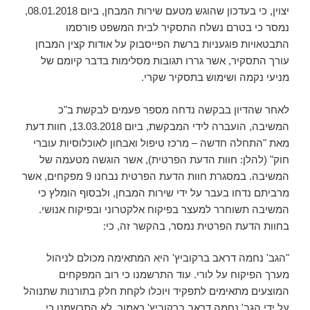
יצוין, כי בעדכון שהוגש מטעם שירות המבחן, ביום 08.01.2018,
נמסר כי בטרם נשלח התסקיר לבית המשפט פורסמו
התבטאויות פוגעניות ברשת הפייסבוק על אודות קצין המבחן
עורך התסקיר, אשר גררו תגובות מסלימות בדבר קיומם של
מניעי נקמה ושימוש בתסקיר שקרי.
לאחר שהדיון בבקשה נדחה מספר פעמים לבקשת ב"כ
המשיבה, הועברה לידי המבקשת, ביום 13.03.2018, חוות דעת
מאת "התחלה חדשה – מרכז טיפול ואבחון לאוכלוסיות עוברי
חוק" (להלן: חוות הדעת הפרטית), אשר הוגשה מטעמה של
המשיבה. במסגרת חוות הדעת הפרטית נבחנו 9 מפקחים, אשר
מרביתם נדחו בעבר על ידי שירות המבחן, ולבסוף הומלץ כי
המשיבה תשוחרר למעצר בפיקוח אלקטרוני ובפיקוח אנושי.
בחוות הדעת הפרטית נמסר, בהקשר זה, כי:
"הגב' נחמה דראב ברקוביץ' היא המתאימה מכולם לניהול
מערך הפיקוח על לורי. עוד התרשמנו כי רוב המפקחים
המוצעים מתאימים לתפקיד ויוכלו לקחת חלק בתורנות שתנוהל
על ידי הגב' נחמה דראב ברקוביץ' כאמור. לא התרשמנו כי