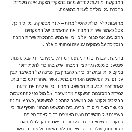
המבקשת ומודעות לנדרש מהם בתפקיד מפקח, אינה מלמדת
בהכרח על יכולתם לעמוד במשימה.
מחויבות ללא יכולת להטיל מרות – אינה מספיקה. על יסוד כך,
פסל כאמור שירות המבחן את התאמתם של המפקחים
המוצעים. אני סבור, על כן, כי יש ממש בהמלצת שירות המבחן
הנסמכת על נימוקים עניינים ומהותיים אלה".
בהמשך, הבהיר בית המשפט המחוזי, כי אין בידיו לקבל טענות
שנטענו בעלמא נגד קצין המבחן, שיש בהן כדי להטיל דופי
במקצועיותו וביושרו; וכי יש להבחין בין עניינה של המשיבה לבין
עניינם של הנאשמים האחרים בתיק, אשר שוחררו למעצר בית.
לאחר זאת, קבע בית המשפט המחוזי, כי יש לתת את הדעת
למידת המסוכנות הנשקפת מהמשיבה, אל מול צפי להתמשכות
ההליכים ולקושי של המשיבה להתכונן למשפטה, כשהיא נתונה
במעצר מאחורי סורג ובריח. בית המשפט המחוזי הוסיף עוד, כי
בעניינה של המשיבה נעשו מאמצים רבים לאתר חלופה
קונקרטית שיהא בה כדי לעמוד בדרישת החוק ולהלום את
מסוכנותה, אולם, בסופו של יום, לא נמצאה חלופה כזו. לאור