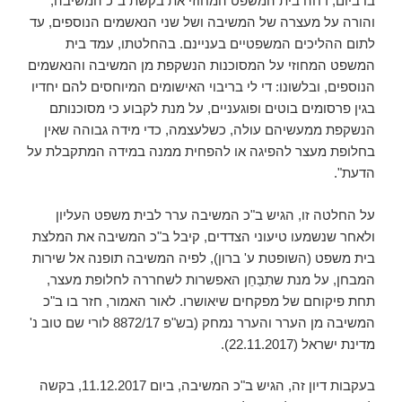
בו ביום, דחה בית המשפט המחוזי את בקשת ב"כ המשיבה,
והורה על מעצרה של המשיבה ושל שני הנאשמים הנוספים, עד
לתום ההליכים המשפטיים בעניינם. בהחלטתו, עמד בית
המשפט המחוזי על המסוכנות הנשקפת מן המשיבה והנאשמים
הנוספים, ובלשונו: די לי בריבוי האישומים המיוחסים להם יחדיו
בגין פרסומים בוטים ופוגעניים, על מנת לקבוע כי מסוכנותם
הנשקפת ממעשיהם עולה, כשלעצמה, כדי מידה גבוהה שאין
בחלופת מעצר להפיגה או להפחית ממנה במידה המתקבלת על
הדעת".
על החלטה זו, הגיש ב"כ המשיבה ערר לבית משפט העליון
ולאחר שנשמעו טיעוני הצדדים, קיבל ב"כ המשיבה את המלצת
בית משפט (השופטת ע' ברון), לפיה המשיבה תופנה אל שירות
המבחן, על מנת שתִבַּחֵן האפשרות לשחררה לחלופת מעצר,
תחת פיקוחם של מפקחים שיאושרו. לאור האמור, חזר בו ב"כ
המשיבה מן הערר והערר נמחק (בש"פ 8872/17 לורי שם טוב נ'
מדינת ישראל (22.11.2017).
בעקבות דיון זה, הגיש ב"כ המשיבה, ביום 11.12.2017, בקשה