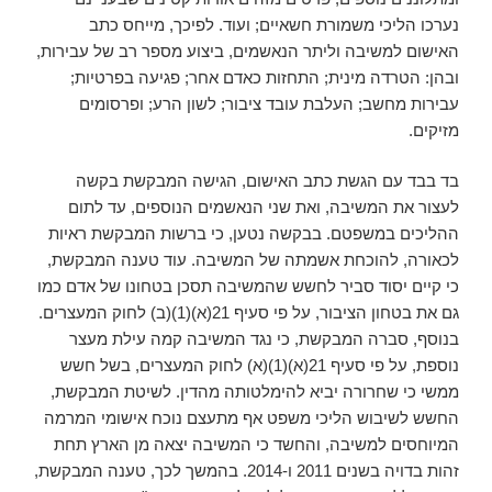
נערכו הליכי משמורת חשאיים; ועוד. לפיכך, מייחס כתב
האישום למשיבה וליתר הנאשמים, ביצוע מספר רב של עבירות,
ובהן: הטרדה מינית; התחזות כאדם אחר; פגיעה בפרטיות;
עבירות מחשב; העלבת עובד ציבור; לשון הרע; ופרסומים
מזיקים.
בד בבד עם הגשת כתב האישום, הגישה המבקשת בקשה
לעצור את המשיבה, ואת שני הנאשמים הנוספים, עד לתום
ההליכים במשפטם. בבקשה נטען, כי ברשות המבקשת ראיות
לכאורה, להוכחת אשמתה של המשיבה. עוד טענה המבקשת,
כי קיים יסוד סביר לחשש שהמשיבה תסכן בטחונו של אדם כמו
גם את בטחון הציבור, על פי סעיף 21(א)(1)(ב) לחוק המעצרים.
בנוסף, סברה המבקשת, כי נגד המשיבה קמה עילת מעצר
נוספת, על פי סעיף 21(א)(1)(א) לחוק המעצרים, בשל חשש
ממשי כי שחרורה יביא להימלטותה מהדין. לשיטת המבקשת,
החשש לשיבוש הליכי משפט אף מתעצם נוכח אישומי המרמה
המיוחסים למשיבה, והחשד כי המשיבה יצאה מן הארץ תחת
זהות בדויה בשנים 2011 ו-2014. בהמשך לכך, טענה המבקשת,