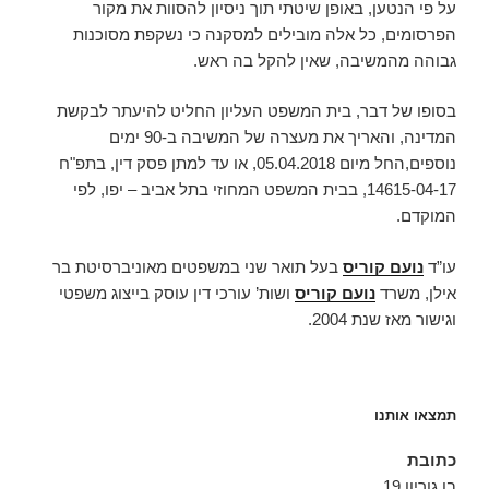
על פי הנטען, באופן שיטתי תוך ניסיון להסוות את מקור
הפרסומים, כל אלה מובילים למסקנה כי נשקפת מסוכנות
גבוהה מהמשיבה, שאין להקל בה ראש.
בסופו של דבר, בית המשפט העליון החליט להיעתר לבקשת
המדינה, והאריך את מעצרה של המשיבה ב-90 ימים
נוספים,החל מיום 05.04.2018, או עד למתן פסק דין, בתפ"ח
14615-04-17, בבית המשפט המחוזי בתל אביב – יפו, לפי
המוקדם.
עו”ד
נועם קוריס
בעל תואר שני במשפטים מאוניברסיטת בר
אילן, משרד
נועם קוריס
ושות’ עורכי דין עוסק בייצוג משפטי
וגישור מאז שנת 2004.
תמצאו אותנו
כתובת
בן גוריון 19