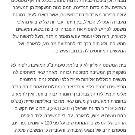
מבזות, וכן ביצעה עבירות מרמה שונות, ובכלל זה זיוף מסמכים
רשמיים של מוסדות המדינה. המסוכנות הנשקפת מן המשיבה
עולה בבירור מעובדות כתב האישום, אשר תוארו לעיל, כמו גם
מעברה הפלילי, הכולל, בין היתר, עבירות של שיבוש מהלכי
משפט. לכך יש להוסיף את העובדה, כי בעת ביצוע המעשים
לכאורה, היה תלוי ועומד עונש מאסר מותנה, מעל לראשה של
המשיבה, ולא היה בכך כדי להרתיעה מביצוע, לכאורה, של
המעשים המיוחסים לה בכתב האישום.
בית המשפט העליון לא קיבל את טענת ב"כ המשיבה, לפיה לא
נשקפת מן המשיבה מסוכנות גבוהה, מאחר שאין מיוחסים לה
מעשים הכוללים אלימות פיזית כלפי המתלוננים. פרסומים
מכפישים ובוטים כלפי עובדי ציבור ומתלוננים אחרים הם בגדר
אלימות מילולית הניצבת ברף חומרה גבוה ביותר, ואין להמעיט
בחומרת המעשים רק משום שאין מדובר באלימות פיזית (בש"פ
9132/17 זר נ' מדינת ישראל (29.11.2017)). הביטויים הקשים
בהם נעשה שימוש, לכאורה, על ידי המשיבה, לצד היקפם
הרחב של המעשים, המתפרשים על פני 120 אישומים נפרדים,
מספרם הרב של נפגעי העבירה, והעובדה כי המשיבה פעלה,