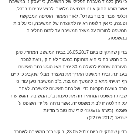
כי ניתן ללמוד מעברה הפלילי של המשיבה, כי "עסקינן במשיבה
אשר מורא החוק איננו מרתיעה מלשוב ולבצע עבירות בכלל,
וכלפי עובדי ציבור בפרט". לאור האמור, הוסיפה המבקשת
וטענה, כי אין חלופה ראויה למעצרה של המשיבה, וכי על בית
המשפט להורות על מעצר המשיבה עד לתום ההליכים
במשפטה.
בדיון שהתקיים ביום 16.05.2017 בבית המשפט המחוזי, טען
ב"כ המשיבה כי היא מוחזקת במעצר לא חוקי, וזאת לנוכח
העובדה שחלפו למעלה מ-30 ימים מאז הוגש כתב האישום
בעניינה, ובית המשפט האריך את מעצרה מבלי שנקבע כי קיים
רף ראייתי מתאים להמשך המעצר. ב"כ המשיבה טען עוד, כי
טרם בוצעה הקראה כדין של כתב האישום למשיבה. לאחר
שבית המשפט המחוזי דחה את טענות ב"כ המשיבה, הוגש ערר
על החלטה זו לבית משפט זה, אשר נדחה על ידי השופט ע'
פוגלמן (בש"פ 4105/15 לורי שם טוב נ' מדינת
ישראל (22.05.2017)).
בדיון שהתקיים ביום 23.05.2017, ביקש ב"כ המשיבה לשחרר