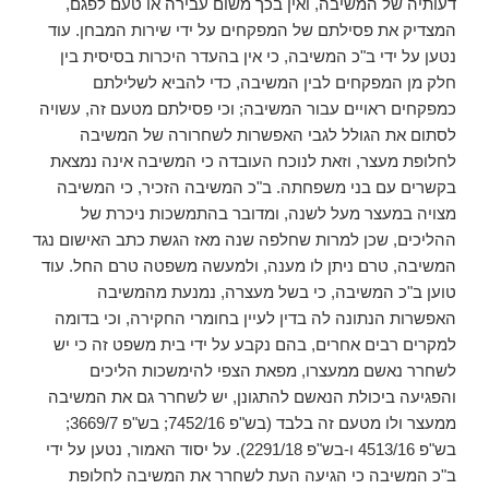
דעותיה של המשיבה, ואין בכך משום עבירה או טעם לפגם,
המצדיק את פסילתם של המפקחים על ידי שירות המבחן. עוד
נטען על ידי ב"כ המשיבה, כי אין בהעדר היכרות בסיסית בין
חלק מן המפקחים לבין המשיבה, כדי להביא לשלילתם
כמפקחים ראויים עבור המשיבה; וכי פסילתם מטעם זה, עשויה
לסתום את הגולל לגבי האפשרות לשחרורה של המשיבה
לחלופת מעצר, וזאת לנוכח העובדה כי המשיבה אינה נמצאת
בקשרים עם בני משפחתה. ב"כ המשיבה הזכיר, כי המשיבה
מצויה במעצר מעל לשנה, ומדובר בהתמשכות ניכרת של
ההליכים, שכן למרות שחלפה שנה מאז הגשת כתב האישום נגד
המשיבה, טרם ניתן לו מענה, ולמעשה משפטה טרם החל. עוד
טוען ב"כ המשיבה, כי בשל מעצרה, נמנעת מהמשיבה
האפשרות הנתונה לה בדין לעיין בחומרי החקירה, וכי בדומה
למקרים רבים אחרים, בהם נקבע על ידי בית משפט זה כי יש
לשחרר נאשם ממעצרו, מפאת הצפי להימשכות הליכים
והפגיעה ביכולת הנאשם להתגונן, יש לשחרר גם את המשיבה
ממעצר ולו מטעם זה בלבד (בש"פ 7452/16; בש"פ 3669/7;
בש"פ 4513/16 ו-בש"פ 2291/18). על יסוד האמור, נטען על ידי
ב"כ המשיבה כי הגיעה העת לשחרר את המשיבה לחלופת