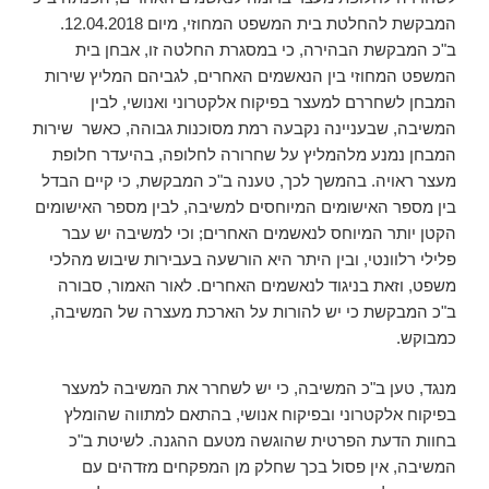
המבקשת להחלטת בית המשפט המחוזי, מיום 12.04.2018.
ב"כ המבקשת הבהירה, כי במסגרת החלטה זו, אבחן בית
המשפט המחוזי בין הנאשמים האחרים, לגביהם המליץ שירות
המבחן לשחררם למעצר בפיקוח אלקטרוני ואנושי, לבין
המשיבה, שבעניינה נקבעה רמת מסוכנות גבוהה, כאשר שירות
המבחן נמנע מלהמליץ על שחרורה לחלופה, בהיעדר חלופת
מעצר ראויה. בהמשך לכך, טענה ב"כ המבקשת, כי קיים הבדל
בין מספר האישומים המיוחסים למשיבה, לבין מספר האישומים
הקטן יותר המיוחס לנאשמים האחרים; וכי למשיבה יש עבר
פלילי רלוונטי, ובין היתר היא הורשעה בעבירות שיבוש מהלכי
משפט, וזאת בניגוד לנאשמים האחרים. לאור האמור, סבורה
ב"כ המבקשת כי יש להורות על הארכת מעצרה של המשיבה,
כמבוקש.
מנגד, טען ב"כ המשיבה, כי יש לשחרר את המשיבה למעצר
בפיקוח אלקטרוני ובפיקוח אנושי, בהתאם למתווה שהומלץ
בחוות הדעת הפרטית שהוגשה מטעם ההגנה. לשיטת ב"כ
המשיבה, אין פסול בכך שחלק מן המפקחים מזדהים עם