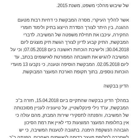
של שיבוש מהלכי משפט, משנת 2015.
אשר להליך העיקרי, מסרה המבקשת כי דחיות רבות מטעם
ההגנה, בין היתר לצורך הסדרת הייצוג בתיק ולימוד חומרי
החקירה, עיכבו את תחילת משפטה של המשיבה. לדברי
המבקשת, התיק קבוע לדיון לצורך הגשת תיק מוצגים ליום
30.04.2018; ולישיבת הוכחות ראשונה ביום 07.05.2018; וכי על
המשיבה להגיש את תשובתה המפורטת לאישומים בכתב, עד
ליום 02.05.2018. המבקשת הוסיפה וטענה, כי נקבעו 13 מועדי
הוכחות נוספים, בתוך תקופת הארכת המעצר המבוקשת.
הדיון בבקשה
במהלך הדיון בבקשה שהתקיים ביום 15.04.2018, חזרה ב"כ
המבקשת, עו"ד נילי פינקלשטיין, על טיעוניה לעניין מסוכנותה
של המשיבה, והפנתה לתסקירי שירות המבחן, מהם עולה כי
אין בחלופות המעצר המוצעות כדי לאיין את רמת הסיכון
הגבוהה הנשקפת הימנה. בתגובה לטענות המשיבה, כי יש
לשחררה לחלופת מעצר בדומה לנאשמים האחרים, הפנתה ב"כ