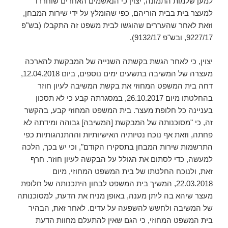
למען שלמות התמונה, יצוין כי הנאשמים האחרים שוחררו
למעצר בית בבית הוריהם, כפי שהומלץ על ידי שירות המבחן,
וזאת לאחר שהעררים שהוגשו לבית משפט זה התקבלו (בש"פ
9227/17, ובש"פ 9132/17).
יצוין, כי לאחר הגשת בקשתה השנייה של המבקשת להארכה
מעצרה של המשיבה בתשעים ימים נוספים, ביום 12.04.2018,
דחה בית המשפט המחוזי את בקשת המשיבה לעיון חוזר
בהחלטתו מיום 26.10.2017, במסגרתה קבע כי לא תסכון
בעניינה כל חלופת מעצר. בית המשפט המחוזי קבע, בהקשר
זה, כי "מסוכנותה של המבקשת [המשיבה] גבוהה ומידתה לא
פחתה, וזאת אף נוכח נטיותיה האישיותיות וההתנהגותיות כפי
התרשמות שירות המבחן בתסקירו הקודם", וכי יש בכך, הלכה
למעשה, כדי לסתום את הגולל על הבקשה לעיון חוזר. חרף
זאת, ולנוכח החלטתו של בית המשפט המחוזי, מיום
22.03.2018, המשיך בית המשפט לבחון היתכנותה של חלופת
מעצר שיהא בה ליתן מענה, באופן מניח את הדעת, למסוכנותה
של המשיבה ולחשש להשפעה על עדים. לאחר זאת, הבהיר
בית המשפט המחוזי, כי הגם שאין להתעלם מחוות הדעת