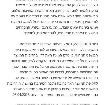
העובדה שחלק מן המפקחים אינם מכירים את לורי אישית
צריכה לעמוד להם ולה לרועץ, מאחר ורמת המחויבות שלהם
היא גבוהה מחד גיסא, אולם אינם מצויים בהזדהות רגשית עם
לורי מאידך גיסא. התרשמנו כי גם בן זוגה יכול לשמש כמפקח
אנושי בשעות שאינו עובד… למעט הגב' ענקרי, המפקחים
המוצעים האחרים מתאימים, להתרשמותנו, לתפקיד".
ביום 22.03.2018, נשמעו טענות הצדדים ביחס לבקשת
המשיבה לעיון חוזר בשאלת מעצרה. לאחר זאת, קבע בית
המשפט המחוזי, כי טרם הגיעה העת לדון בחלופות המעצר
המוצעות על ידי המשיבה במסגרת הבקשה לעיון חוזר ובחוות
הדעת הפרטית שהוגשה מטעמה; וכי על שירות המבחן לבחון
את החלופות המוצעות, לרבות את האמור בחוות הדעת
הפרטית שהוגשה על ידי המשיבה. לאור האמור, ובשים לב
לתקופת המעצר הארוכה בה נתונה המשיבה במעצר, הורה בית
המשפט המחוזי כי שירות המבחן יגיש את התסקיר המשלים
בתוך שבועיים ימים, ודחה את המשך הדיון ליום 08.04.2018.