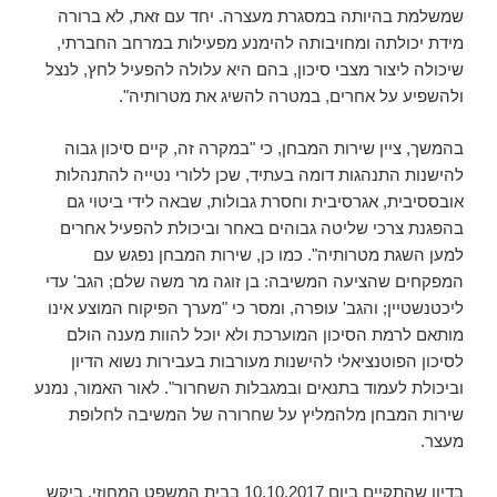
שמשלמת בהיותה במסגרת מעצרה. יחד עם זאת, לא ברורה
מידת יכולתה ומחויבותה להימנע מפעילות במרחב החברתי,
שיכולה ליצור מצבי סיכון, בהם היא עלולה להפעיל לחץ, לנצל
ולהשפיע על אחרים, במטרה להשיג את מטרותיה".
בהמשך, ציין שירות המבחן, כי "במקרה זה, קיים סיכון גבוה
להישנות התנהגות דומה בעתיד, שכן ללורי נטייה להתנהלות
אובססיבית, אגרסיבית וחסרת גבולות, שבאה לידי ביטוי גם
בהפגנת צרכי שליטה גבוהים באחר וביכולת להפעיל אחרים
למען השגת מטרותיה". כמו כן, שירות המבחן נפגש עם
המפקחים שהציעה המשיבה: בן זוגה מר משה שלם; הגב' עדי
ליכטנשטיין; והגב' עופרה, ומסר כי "מערך הפיקוח המוצע אינו
מותאם לרמת הסיכון המוערכת ולא יוכל להוות מענה הולם
לסיכון הפוטנציאלי להישנות מעורבות בעבירות נשוא הדיון
וביכולת לעמוד בתנאים ובמגבלות השחרור". לאור האמור, נמנע
שירות המבחן מלהמליץ על שחרורה של המשיבה לחלופת
מעצר.
בדיון שהתקיים ביום 10.10.2017 בבית המשפט המחוזי, ביקש