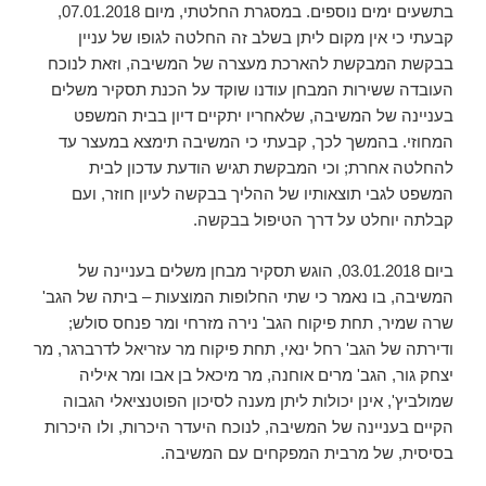
בתשעים ימים נוספים. במסגרת החלטתי, מיום 07.01.2018,
קבעתי כי אין מקום ליתן בשלב זה החלטה לגופו של עניין
בבקשת המבקשת להארכת מעצרה של המשיבה, וזאת לנוכח
העובדה ששירות המבחן עודנו שוקד על הכנת תסקיר משלים
בעניינה של המשיבה, שלאחריו יתקיים דיון בבית המשפט
המחוזי. בהמשך לכך, קבעתי כי המשיבה תימצא במעצר עד
להחלטה אחרת; וכי המבקשת תגיש הודעת עדכון לבית
המשפט לגבי תוצאותיו של ההליך בבקשה לעיון חוזר, ועם
קבלתה יוחלט על דרך הטיפול בבקשה.
ביום 03.01.2018, הוגש תסקיר מבחן משלים בעניינה של
המשיבה, בו נאמר כי שתי החלופות המוצעות – ביתה של הגב'
שרה שמיר, תחת פיקוח הגב' נירה מזרחי ומר פנחס סולש;
ודירתה של הגב' רחל ינאי, תחת פיקוח מר עזריאל לדרברגר, מר
יצחק גור, הגב' מרים אוחנה, מר מיכאל בן אבו ומר איליה
שמולביץ', אינן יכולות ליתן מענה לסיכון הפוטנציאלי הגבוה
הקיים בעניינה של המשיבה, לנוכח היעדר היכרות, ולו היכרות
בסיסית, של מרבית המפקחים עם המשיבה.