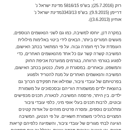
רזק (25.7.2016); בש"פ 5816/15 מדינת ישראל נ'
דריימן (9.9.2015); בש"פ 3343/13מדינת ישראל נ'
אוחיון (3.6.2013)).
במקרה דנן, יוחסו למשיבה, כמו גם לשני הנאשמים הנוספים,
מעשים חמורים ביותר, הבאים לידי ביטוי באלימות מילולית
העומדת על רף חומרה גבוה. על פי המתואר בכתב האישום,
המשיבה קשרה קשר עם כל אחד מהנאשמים האחרים, כדי
לפגוע בגורמי הרווחה, בגורמים ממערכת אכיפת החוק
והמשפט, ובאחרים. במסגרת זו, פעלו, כנטען בכתב האישום,
המשיבה והנאשמים האחרים על מנת להטריד ולפגוע
בפרטיותם של עובדי ציבור, שמילאו את תפקידם הכרוך גם
בהוצאת ילדים ממשמורת הוריהם ובסכסוכים על משמורת
ילדים. בין היתר, פרסמה המשיבה, לכאורה, תכנים מכפישים
ובוטים, לרבות תכנים בעלי אופי מיני, כלפי עובדי ציבור
ומתלוננים נוספים, ומסרה פרטים מזהים על אודות קטינים
המצויים בהליכי משמורת חשאיים. על פי הנטען, המשיבה
הגיעה לבתי מגורים של עובדי ציבור, והשמיעה כלפיהם קריאות