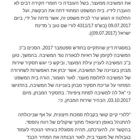
את המשיבה ממעצר, בשל העובדה כי חומרי חקירה רבים לא
הועברו לידיו. בית המשפט המחוזי דחה את הבקשה, ועל
החלטה זו הוגש ערר לבית משפט זה, אשר נדחה על ידי, ביום
09.07.2017 (בש"פ 4311/17 לורי שם טוב נ' מדינת
ישראל (09.07.2017)).
במסגרת דיון שהתקיים בחודש ספטמבר 2017, הסכים ב"כ
המשיבה לקיומן של ראיות לכאורה נגד המשיבה. בהמשך, טען
ב"כ המשיבה לעניין עילת המעצר, וביקש כי יוגש תסקיר שירות
מבחן בעניינה של המשיבה, אשר יבחן את האפשרות לשחרורה
של המשיבה לחלופת מעצר. לאור האמור, הורה בית המשפט
המחוזי על עריכת תסקיר מבחן בעניינה של המשיבה, בהדגישו
כי "אל לה למשיבה לפתח ציפיות". בתסקיר המבחן, מיום
03.10.2017, הבהיר שירות המבחן, כי:
"ללורי קיים קושי בקבלת סמכות חיצונית, על אף שביכולתה
להתנהל באופן רציונאלי מתוך שיקולים של רווח והפסד.
בהקשר זה, להערכתנו, תהיה מסוגלת בעיתוי הנוכחי לעמוד
בגבולות של מעצר בית, לאור הבנתה את המחיר הכבד