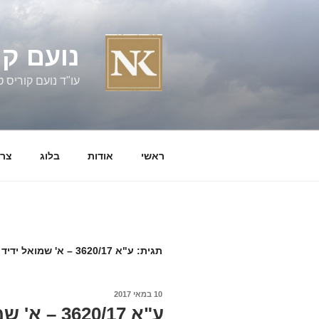
ילוג
תוכן
נועם קו
עו"ד נועם קוריס טל' 060058
ראשי
אודות
בלוג
צרו
תגית:
ע"א 3620/17 – א' שמואל ידיד נ' אליהו ידיד ואח'
פורסם
10 במאי 2017
ב
ע"א 3620/17