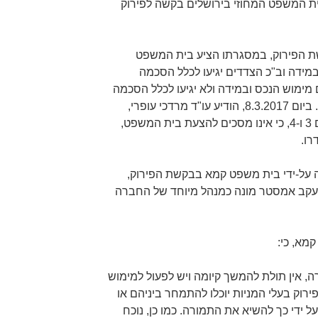
 1 ו-2, ביום 2.6.2016, לבית המשפט המחוזי בירושלים בקשה לפירוק
ם דיון בבקשת הפירוק, במסגרתו הציע בית המשפט
ובמידה וב"כ הצדדים יגיעו לכלל הסכמה
 מימוש הנכס ובמידה ולא יגיעו לכלל הסכמה
ימונה בעל תפקיד ע"י בית המשפט". ביום 8.3.2017, הודיע עו"ד מרדכי עופרי,
בא-כוחם של המבקש ושל המשיבים 3 ו-4, כי אינו מסכים להצעת בית המשפט,
רו.
חלטה קצרה על-ידי בית משפט קמא בבקשת הפירוק,
ד יעקב אמסטר מונה כמנהל מיוחד של החברה
מא, כי:
ה, אין תולת להמשך קיומה ויש לפעול למימוש
רוק בעלי המניות יוכלו להתמחר ביניהם או
ל ידי כך להשיא את התמורה. כמו כן, נוכח