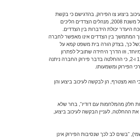
לבקשה לעיכוב ביצוע צו הפירוק, בהדגישם כי בקשת
הפירוק הוגשה בשל העובדה, כי החל משנת 2008, מנהלים הצדדים הליכים
ח היעדר יכולת הידברות בין הצדדים.
המשיבים 1 ו-2, הסכסוך המתמשך בין הצדדים אינו מאפשר לחברה
בשל כך, בצדק הורה בית משפט קמא על
חד, וזו הדרך היחידה שתוביל לפתרון
הסכסוך. עוד נטען על-ידי המשיבים 1 ו-2, כי ההחלטה בדבר פירוק החברה ניתנה
י הפירוק ומשמעותו.
גרת תגובתו, הודיע המשיב 3, כי הוא מצטרף, הן לבקשה לעיכוב ביצוע והן
להיות חלק מהמלחמות עם דודיו", בחר שלא
 את ההחלטה, לעניין הבקשה לעיכוב ביצוע,
הכונס הרשמי), "בשים לב לכך שנסיבות הפירוק אינן