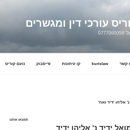
ריס עורכי דין ומגשרים
0777
 קשר
kurislaw
קו עיתונות
פייסבוק
נועם קוריס
תמצאו אותנו
 – א' שמואל ידיד נ' אליהו ידיד