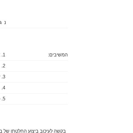
נ ג
המשיבים:
1. אליהו ידיד
2. יעקב ידיד
3. עו"ד מרדכי ידיד
4. יצחק ידיד
5. כונס הנכסים הרשמי
בקשה לעיכוב ביצוע החלטתו של ב