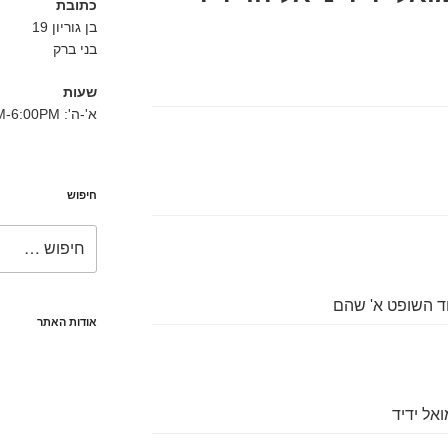
כתובת
בן גוריון 19
בני ברק
שעות
א'-ה': 8:30AM-6:00PM
חיפוש
חפש:
ד השופט א' שהם
אודות האתר
אל ידיד