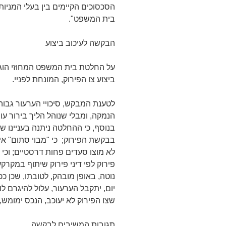
הסכסוכים הקיימים בין בעלי המניות
בית המשפט".
הבקשה לעיכוב ביצוע
על החלטת בית המשפט המחוזי הוגש
ביצוע צו הפירוק, המונחת לפניי.
לטענת המבקש, סיכויי הערעור גבוה
הנמקה, ומבלי שנוהל הליך בירור ע
בנוסף, כי ההחלטה ניתנה בעניינו של
בבקשת הפירוק; כי "מבוי סתום" אינ
לא מוצו סעדים פחות דרסטיים; וכ
פירוק לפי דיני פירוק שיתוף במקרקע
נוטה, באופן מובהק, לטובתו, שכן כ
יום, יתקבל הערעור, עלול להיגרם לו
שצו הפירוק לא יעוכב, הנכס ימומש,
תגובות המשיבים לבקשה