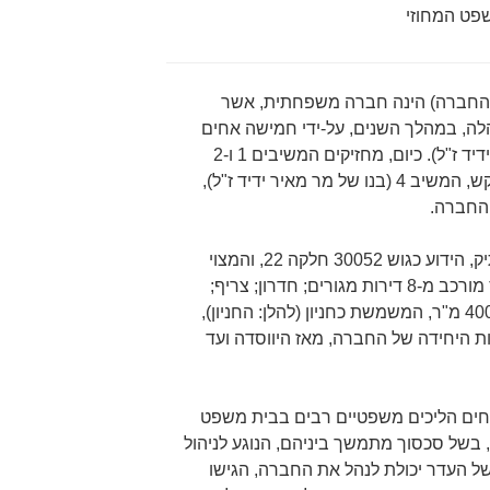
פט המחוזי
3005 חלקה 22 (להלן: החברה) הינה חברה משפחתית, אשר
26.7.196, ואשר נוהלה, במהלך השנים, על-ידי חמישה אחים
(המבקש, המשיבים 3-1, ומר מאיר ידיד ז"ל). כיום, מחזיקים המשיבים 1 ו-2
ב-45% ממניות החברה, ואילו המבקש, המשיב 4 (בנו של מר מאיר ידיד ז"ל),
בבעלות החברה מבנה מקרקעין עתיק, הידוע כגוש 30052 חלקה 22, והמצוי
במרכז ירושלים (להלן: הנכס). הנכס מורכב מ-8 דירות מגורים; חדרון; צריף;
מחסן; ורחבה צמודה בשטח של כ-400 מ"ר, המשמשת כחניון (להלן: החניון),
ת היחידה של החברה, מאז היווסדה ועד
לים בין האחים הליכים משפטיים רבים בבית משפט
 בשל סכסוך מתמשך ביניהם, הנוגע לניהול
של העדר יכולת לנהל את החברה, הגישו