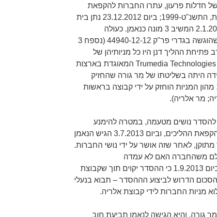
ל חדלות פרעון, עתרו החברות להקפאת
הליכים, לפי סעיף 350 לחוק החברות, התשנ"ט-1999; ביום 23.12.2012 נתן בית
המשפט המחוזי צו כאמור, וביום 2.1.2013 המשיב 3 מונה כנאמן. כעולה
מהבקשה למתן צו הקפאת הליכים שהוגשה בגדרי פר"ק 44940-12-12 (נספח 3
פתיחת ההליך דנן היו כל מניותיהן של
החברות מוחזקות על ידי חברת Trumedia Technologies Inc המאוגדת בארצות
ידה היתה בשליטתו של מר גורה שהחזיק
ב-33.6% מהון המניות, ואילו 12.7% מהון המניות הוחזק על ידי קבוצה בראשות
יה; מר אלריה).
להסדר נושים מטעמה, במטרה להימנע
מפירוק החברות ולהביא לביטול צו הקפאת ההליכים, וביום 3.7.2013 הגיש הנאמן
וקן, לאחר שזה אושר על ידי נושי החברות.
לם משהחברה האם לא עמדה
בהתחייבויותיה, קבע בית המשפט ביום 1.9.2013 כי ההסדר יקוים תוך שקבוצת
הסכום הדרוש לביצוע הההסדר – תבוא בנעלי
מניות החברות לידי קבוצת אלריה.
 גורה, והיא הגישה לנאמן תביעת חוב