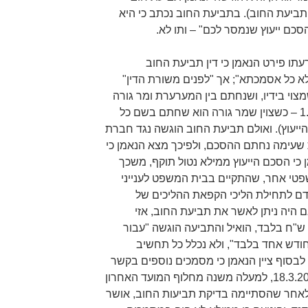
555,000 ₪ (להלן: תביעת החוב). בתביעת החוב נכתב כי היא
תו פירט הנאמן כי דין תביעת החוב
א כל אסמכתא"; אך "לפנים משורת הדין"
צוי בידיו, ושנחתם בין המערערת ומר גורה
לבין חברת טכנולוגיות ביום 1.6.2009 – כשצוין שמר גורה הוא שחתם בשם כל
ייעוץ). ואולם תביעת החוב הוגשה נגד חברת
 שעימה נחתם ההסכם, ולפיכך מצא הנאמן כי
 כי הסכם הייעוץ ממילא נטול תוקף, משכך
פטי אחר, שהתקיים בבית המשפט לענייני
– כשנתיים קודם לתחילת הליכי הקפאת ההליכים של
ם היה ניתן לאשר את תביעת החוב, אזי
הסכום שהיה מאושר הוא כ-31,150 ש"ח בלבד, הואיל והתביעה הוגשה "עבור
מי ייעוץ לחודש אחד בלבד", ולא נכלל כל תחשיב
בסוף ציין הנאמן כי מסמכים נוספים בקשר
לתביעת החוב הוגשו לו רק ביום 18.3.2014, למעלה משנה מחלוף המועד האחרון
שת תביעות חוב בינואר 2013 ולאחר שהסתיימה בדיקת תביעות החוב, אושר