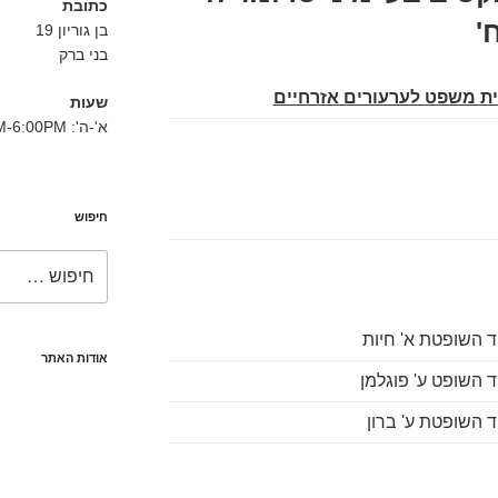
כתובת
'
בן גוריון 19
בני ברק
ת משפט לערעורים אזרחיים
שעות
א'-ה': 8:30AM-6:00PM
חיפוש
חפש:
ד השופטת א' חיות
אודות האתר
ד השופט ע' פוגלמן
ד השופטת ע' ברון