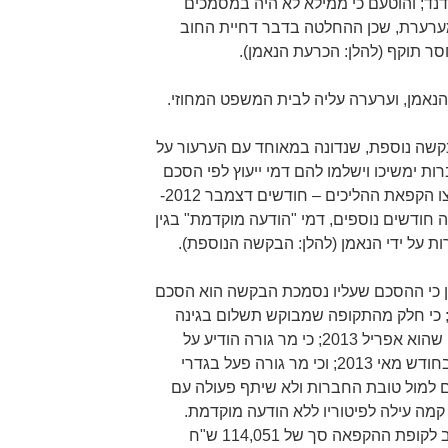
נד; והוטעם כי ממילא לא היה במסמכים
המערערת, שכן ההחלטה בדבר דחיית החוב
סר תוקף (להלן: הכרעת הנאמן).
אמן, וערערה עליה לבית המשפט המחוזי.
קשה נוספת, שנדונה במאוחד עם הערעור על
ת ימשיכו וישלמו להם דמי ייעוץ לפי הסכם
הייעוץ, עבור התקופה שלאחר מתן צו הקפאת ההליכים – חודשים דצמבר 2012-
בור שישה חודשים נוספים, דמי "הודעה מוקדמת" בגין
ת על ידי הנאמן (להלן: הבקשה הנוספת).
ן כי ההסכם שעליו נסמכת הבקשה הוא הסכם
ייעוץ, שאינו תקף עוד משנת 2011; כי חלק מהתקופה שמבוקש תשלום בגינה
מאוחר למועד הפסקת ההתקשרות, שהוא אפריל 2013; כי מר גורה הודיע על
התפטרותו מתפקידיו בחברות עוד בחודש מאי 2013; וכי מר גורה פעל בגדרי
ים למול טובת החברות ולא שיתף פעולה עם
 קמה עילה לפיטוריו ללא הודעה מוקדמת.
הנאמן הוסיף וביקש כי מר גורה ישיב לקופת ההקפאה סך של 114,051 ש"ח