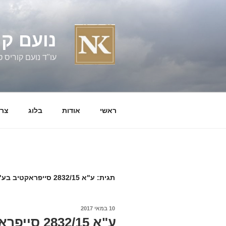
ילוג
תוכן
נועם קו
עו"ד נועם קוריס טל' 060058
ראשי
אודות
בלוג
צרו
תגית:
ע"א 2832/15 סייפראקטיב בע"מ נ' טרומדיה טכנולוגיות בע"מ ואח'
פורסם
10 במאי 2017
ב
ע"א 832/15