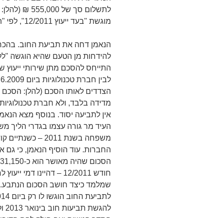
לתשלום סך של 
מוגשת "בעד ייעוץ 12/2011", לפי "הסכם ייעוץ שנמסר לכם" – ותו לא.
הנאמן דחה את תביעת החוב. בהכרע
להידחות מן הטעם שהיא הוגשה "לל
התייחס להסכם מתן שירותי ייעוץ שמ
הצדדים לאותו הסכם (להלן: הסכם ה
מדידה בלבד, ולא חברת טכנולוגיות
אין לתביעה יסוד. בנוסף מצא הנאמן
העיד מר גורה עצמו בגדרי הליך מש
משפחה בשנת 2011 
החברות. עוד הוסיף הנאמן, כי גם א
חודש 12/2011 – דהיינו ד
שמלמד כיצד חושב הסכום הנתבע. ל
להג