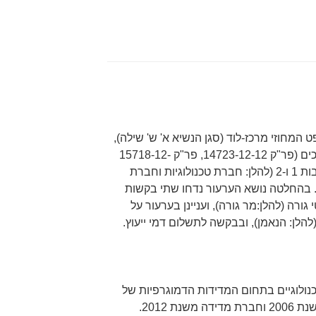
המחוזי מרכז-לוד (סגן הנשיא א' ש' שילה),
שניתנה במסגרת הליך הקפאת הליכים (פר"ק 14723-12-12, פר"ק 15718-12-
12, פר"ק 44940-12-12) של המשיבות 1 ו-2 (להלן: חברת טכנולוגיות וחברת
 בהחלטה נושא הערעור נדחו שתי בקשות
רה (להלן:מר גורה), ועניינן בערעור על
נולוגיים בתחום המדידות הדמוגרפיות של
קהל, כשחברת טכנולוגיות פעילה משנת 2006 וחברת מדידה משנת 2012.