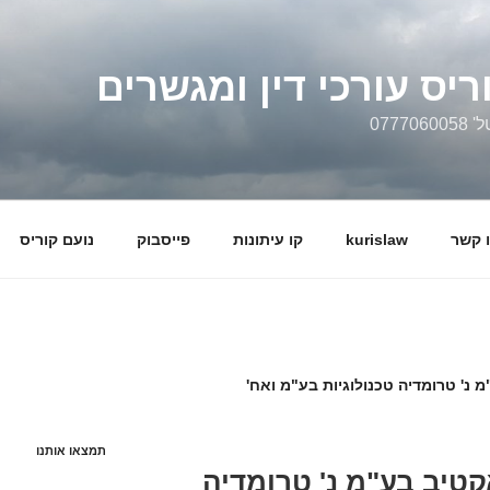
ריס עורכי דין ומגשרים
0777
 קשר
kurislaw
קו עיתונות
פייסבוק
נועם קוריס
תמצאו אותנו
2 סייפראקטיב בע"מ נ' טרומדיה