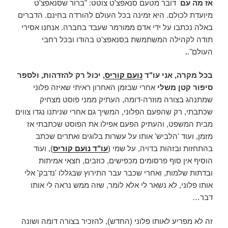
אז מה עם
דובר מטעם סנאפצ'ט צוטט: "ברור שסנאפצ'ט
מיועדת לכולם. היא זמינה בכל העולם להורדה בחינם. הדברים
באלה נכתבו על ידי אדם ממורמר שעבד בחברה. אנחנו אסירי
תודה לקהילה המשתמשת בסנאפצ'ט בהודו ובכל רחבי
העולם".
.
בכל מקרה, אני עו"ד
נועם קוריס
, יכול רק להזדהות, ולספר
סיפור קטן משלי
אחרי שבזמן האחרון ראיתי שאיזה פלוני
שמתנהג בצורה מוזרה-דומה, העתיק ממני פוסט מצחיק
שכתבתי, רק שהפעם הפלוני, המשיך גם אחרי שניתנו נגדו צווים
מבית המשפט, והעתיק הפעם אפילו את הפוסט שכתבתי אז
מזמן, ועוד 'הלביש' אותו על עשרות בלוגים ואתרים שכתב
בהתחזות ובזהות בדויה, על שמי (
עו"ד נועם קוריס
), ועוד
הוסיף אין סוף פרסומים מכפישים, כוזבים, חצאי אמיתות
ובדתות שלמות, ואחרי שכבר עבר התירוץ שבגללו 'נדבק' אלי
אותו פלוני, לא נשאר לי אלא לומר, שזה ממש נראה לי אותו
דבר…
זה לא מפריע לאותו פלוני (החדש), להזכיר בצורה דומה ושונה