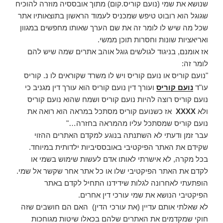
שנושא את שמי (נועם קוריס.קום) מתוך אובססיה מוזרה להוכיח
שגוגל הוא רובוט טיפש שמכניס לעמוד הראשון בתוצאותיו אתר
שכל מה שיש לו לומר זה את שם הערך שאותו מחפשים במגוון
ואריאציות שונות וחסרות תוכן ממשי.
אז אומנם, בניגוד לגולשים גוגל אוהב אתרים שמה שיש להם
לומר זה:
"נועם קוריס או נועם קוריס ויש לו משרד שקוראים לו נ. קוריס
עו"ד
נועם קוריס
ועורך דין נועם קוריס הוא עורך דין מגניב כי
נועם קוריס רוצה להיות נועם קוריס ושמח שהוא נועם קוריס
ולא
XXXX
אז כשנועם קוריס מסתכל במראה הוא רואה את
נועם קוריס שמסתכל עליו מהמראה בחזרה…"
עבר זמן ודעתי לא השתנתה בנוגע למקדם האתרים ההזוי
שקידם את האתר הפיקטיבי באובססיביות ילדותית במיוחד.
בכל מקרה, לא אישרתי לאותו אדם לעשות שימוש בשמי או
לקדם את האתר הפיקטיבי שלו או כל אתר אחר שקשר אל שמי.
הופתעתי לאחרונה לגלות שידידנו התחיל לקדם באתר
הפיקטיבי הנושא את שמי עורכי דין אחרים.
לא שאלתי אותם עדיין (את עורכי הדין) האם הם חושבים שזה
חוקי שמקדמים את האתרים שלהם בכאלו שיטות מגוחכות