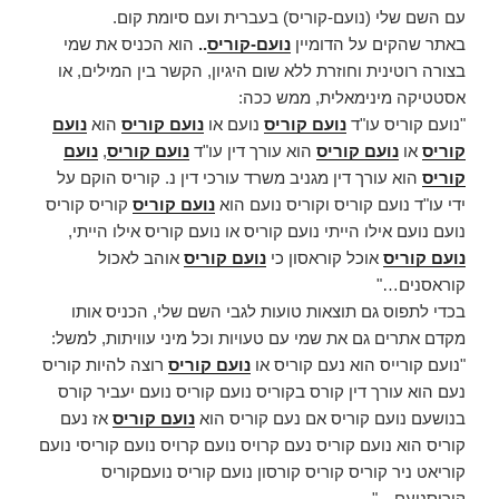
עם השם שלי (נועם-קוריס) בעברית ועם סיומת קום.
באתר שהקים על הדומיין
נועם-קוריס
..
הוא הכניס את שמי
בצורה רוטינית וחוזרת ללא שום היגיון, הקשר בין המילים, או
אסטטיקה מינימאלית, ממש ככה:
"נועם קוריס עו"ד
נועם קוריס
נועם או
נועם קוריס
הוא
נועם
קוריס
או
נועם קוריס
הוא עורך דין עו"ד
נועם קוריס
,
נועם
קוריס
הוא עורך דין מגניב משרד עורכי דין נ. קוריס הוקם על
ידי עו"ד נועם קוריס וקוריס נועם הוא
נועם קוריס
קוריס קוריס
נועם נועם אילו הייתי נועם קוריס או נועם קוריס אילו הייתי,
נועם קוריס
אוכל קוראסון כי
נועם קוריס
אוהב לאכול
קוראסנים…"
בכדי לתפוס גם תוצאות טועות לגבי השם שלי, הכניס אותו
מקדם אתרים גם את שמי עם טעויות וכל מיני עוויתות, למשל:
"נועם קורייס הוא נעם קוריס או
נועם קוריס
רוצה להיות קוריס
נעם הוא עורך דין קורס בקוריס נועם קוריס נועם יעביר קורס
בנושעם נועם קוריס אם נעם קוריס הוא
נועם קוריס
אז נעם
קוריס הוא נועם קוריס נעם קרויס נועם קרויס נועם קוריסי נועם
קוריאט ניר קוריס קוריס קורסון נועם קוריס נועםקוריס
קוריסנועם…"