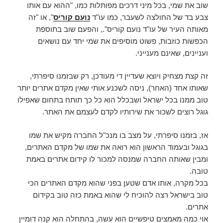
שוב את שמי, בכל מיני דרכים מפותלות כמו, "ההוא עם אותו
צבע בד של החולצה לשעבר, כמו עו"ד
נועם קוריס
", או "זה
מאותה העיר של עו"ד נועם קוריס"., והפעם שוב בתוספת
הכפשות כוזבות, פשוט מוסיפים את שמי יחד עם נושאים
ועניינים, שאינם מענייני.
זה קצת מצחיק ויוצא שעדיין די מעודכן, רק שבזמנו סיפרתי,
שאותו אחד (האחר), ניסה לשכנע אותי שאין מקדם אתרים יותר
טוב ממנו בכל ישראל ושבכלל הוא כל כך תותח בתחום שאפילו
גוגל רוצים לשכור את שירותיו לקדם לעצמם את האתר.
אז, בזמנו סיפרתי, על מצב בו מנכ"ל החברה מקיש את שמו
בגוגל ובעמוד הראשון הוא רואה את שמו של מקדם האתרים,
ומבין שאותה החברה שמנסה למכור לו קידום אתרים באמת
טובה.
בכל מקרה, אותו אדם שטען בפני שהוא מקדם האתרים הכי
טוב בישראל רצה להוכיח לי שהוא באמת כזה טוב בקידום
אתרים.
אוי כמה מאמצים טיפשיים הוא עשה, בהתחלה הוא קנה דומיין