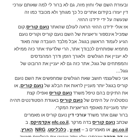
ובעזרת השם שלי וחוץ מזה, גם לא ברור לי למה שאותם עורכי
דין יעזרו בקידום אתרים כל כך מגוחך ולא מכובד כמו זה
שנעשה על ידי ידידנו ההזוי.
אז אולי ידידנו ההזוי הראה לעולם שהאתר
נועם קוריס
.קום
שמכיל אינספור וריאציות של השם נועם קוריס וקוריס נועם
הגיע לעמוד הראשון בגוגל. אבל מלבד העובדה שזה מאוד
מחמיא שפותחים לכבודך אתר, הרי שלדעתי אתר כזה ממילא
לא יעניין את הגולשים ולאורך הזמן ודרך המהנדסים
והמפתחים של גוגל, אתר כזה גם לא יעניין את הרובוט של
גוגל…
אני כשלעצמי חושב שאת הגולשים שמחפשים את השם נועם
קוריס בגוגל יותר מעניין לראות את הבלוג של
נועם קוריס
,
או
את התיקים בהם טיפל משרד
נועם קוריס
ואפילו קצת
נוסטלגיה על הימים של
נועם קוריס
באגודת הסטודנטים תהיה
יותר מעניינת מאוסף הוריאציות המקרי.
ברור שגם אתר משרד
עורכי דין
נועם קוריס או מאמרים
שכתב
נועם קוריס
בדה מרקר ,
co.il
.
nfc
אקדמיקס
, ב
il
.
pc.co
, או מאמרים ב –
y-net
,
כלכליסט
,
NRG
הארץ
,
או
דה מרקר
שנכתבו עליו יותר יעניינו את הגולשים מאשר