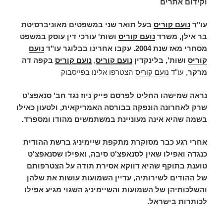
וקידום אתרים
עו"ד
נועם קוריס
בעל תואר שני במשפטים מאוניברסיטת
בר אילן, משרד
נועם קוריס
ושות' עורכי דין עוסק במשפט
מסחרי מאז שנת 2004. עקבו אחרינו בבלוגר עו"ד
נועם
קוריס
ושות',
בלינקדין
נועם קוריס
,
נועם קוריס
בקפה דה
מרקר
, עו"ד
נועם קוריס
הצטרפו אלינו בפייסבוק
נראה שמישהו החליט לפרסם פייק ניוז נגד חב' סנאפצ'ט
שרק לאחרונה הונפקה בבורסה האמריקאית, ולטעון כאילו
בשמה שהיא אינה מעוניינת במשתמשים מהודו ומספרד.
אחרי רגע כבר מסוקרת מתקפת שיימיניג ברשת ההודית
כנגדה ואפילו שאין לסנאפצ'ט סיבה, ואפילו שסנאפצ'ט
טוענת בתוקף שהיא דווקא אסירת תודה על הצטרפותם
של ההודים לשירותיה, עדיין השמועות עושות את שלהן
והשלכותיהן של השמועות והשיימיניג השגוי מגיע אפילו
לכותרות בישראל.