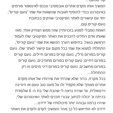
המשיך אותו מקדם אתרים אובססיבי ונכנס לאינספור פורמים
באינטרנט בכדי להוסיף תגובות שנושאות את שמי "נועם קוריס",
יחד עם קישורים לאתר הפיקטיבי שהקים בכתובת
נועם-קוריס.קום.
האמת (ומבלי לפגוע בזכויותיי) שזה ממש הצחיק אותי, מאז
שאותו אדם החליט להכניס את האתר הפיקטיבי שלו לעמוד
הראשון בגוגל, בחיפוש הערך הנושא את שמי "נועם קוריס",
התחלתי למצוא את שמי בכל מקום עם קישור לאתר שלו. נועם
קוריס בפורום נדל"ן, נועם קוריס בפורום חיילים, נועם קוריס
בפורום דתיים, נועם קוריס בפורום מתנדבים, נועם קוריס
בפורום מחשבים, נועם קוריס בפורום דיני מיסים וזו רק
ההתחלה…
בכל מקרה, ברור שלא שכרתי את שירותיו של אותו מקדם
אתרים מגוחך שלא מקפיד ולו על מעט טוב טעם או היגיינה
וירטואלית, עד שהיה נראה לי שהבת שלי בת ה- 6 שלומדת
בכיתה א' יכולה לכתוב עבורי תכנים לאתר האינטרנט שלי,
שיהיו ברמה גבוהה יותר מיכולותיו של ידידנו…
ידידנו לא התייאש כל כך מהר והמשיך לקדם ולקדם את האתר