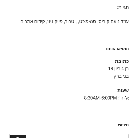
תגיות:
עו"ד נועם קוריס, סנאפצ'ט, , טרור, פייק ניוז, קידום אתרים
תמצאו אותנו
כתובת
בן גוריון 19
בני ברק
שעות
א'-ה': 8:30AM-6:00PM
חיפוש
חפש: