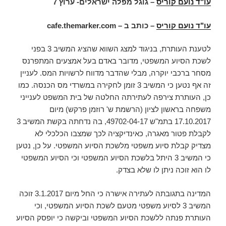
עו"ד נועם קוריס
– גוגל מפלה ישראלים- ערוץ 7
עו"ד נועם קוריס
– כותב ב –
cafe.themarker.com
לטענת העותרת, בניגוד למצג השווא שהציג המשיב 3 בפני
לשכת הסיוע המשפטי, מדובר באדם בעל אמצעים המתפרנס
מסחר ברכבי יוקרה, מבלי שהדבר מדווח לרשויות המס. לעניין
זה אף נטען כי המשיב 3 זומן לחקירה במשרדי מס הכנסה. כמו
כן, העותרת צירפה לעתירתה החלטה של בית המשפט לענייני
משפחה בראשון לציון (הרשמת ש' רוזמן פרקש) מיום
17.10.2017 בתמ"ש 49702-04-17, בה נדחתה בקשת המשיב 3
לקבלת פטור מאגרה, כאינדיקציה לכך שמצבו הכלכלי לא
מצדיק קבלת סיוע משפטי מלשכת הסיוע המשפטי. על כן, נטען
כי המשיב 3 היתל בלשכת הסיוע המשפטי וכי הסיוע המשפטי
לו הוא זוכה ניתן לו שלא בצדק.
המדינה בתגובתה לעתירה אישרה כי החל מיום 3.1.2017 זוכה
המשיב 3 לסיוע משפטי מטעם לשכת הסיוע המשפטי, וכי
העותרת פנתה ללשכת הסיוע המשפטי וביקשה כי יופסק הסיוע