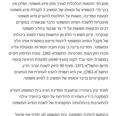
ממבחני הזכאות הכלכלית לצורך מתן סיוע משפטי, ושלכן אין
בכך כדי להשפיע על זכאותו של המשיב 3 לקבלת סיוע משפטי.
לטענת המדינה, השגות על החלטות להעניק סיוע משפטי
מועברות ללשכת הסיוע המשפטי כדבר שבשגרה. במקרים
רבים הבקשות מוגשות על ידי צד שכנגד בהליך משפטי
קונקרטי. קיים חשש כי חלק מן ההשגות נועדו לפגוע ביכולתו
של מקבל הסיוע המשפטי ליהנות מייצוג במסגרת אותו הליך
המשפטי. המדינה ציינה כי נוכח חובת הסודיות המוטלת עליה
מכוח חוק הגנת הפרטיות, התשמ"א-1981, ונוכח החיסיון הקיים
במסגרת יחסי עו"ד-לקוח (סעיף 48(א) לפקודת הראיות [נוסח
חדש] התשל"א-1971; סעיף 90 לחוק לשכת עורכי הדין,
התשכ"א-1961), אין היא רשאית להציג לעותרת את הנתונים
הקונקרטיים בדבר זכאותו של המשיב 3 לסיוע משפטי.
לאחר עיון בעתירה ובתגובת המדינה הגיע בית המשפט העליון
למסקנה כי דין העתירה להידחות על הסף בהיעדר עילה
להתערבות בהחלטתה המקצועית של לשכת הסיוע המשפטי.
בהתאם להלכה הפסוקה, בית המשפט לא יחליף את שיקול