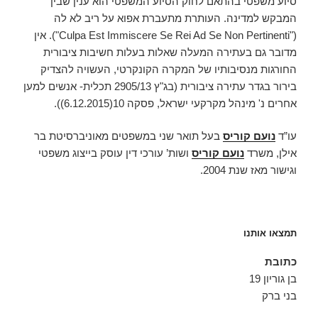
סיוע משפטי בהתאם לחוק הסיוע המשפטי הוא ענין שבין
המבקש למדינה. העותרת מתעברת אפוא על ריב לא לה
("Culpa Est Immiscere Se Rei Ad Se Non Pertinenti"). אין
מדובר גם בעתירה המעלה שאלות בעלות חשיבות ציבורית
החורגות מנסיבותיו של המקרה הקונקרטי, העשויה להצדיק
בירור בגדר עתירה ציבורית (בג"ץ 2905/13 תכלית- אנשים למען
אחרים נ' מינהל מקרקעי ישראל, פסקה 10(‏6.12.2015)).
עו”ד
נועם קוריס
בעל תואר שני במשפטים מאוניברסיטת בר
אילן, משרד
נועם קוריס
ושות’ עורכי דין עוסק בייצוג משפטי
וגישור מאז שנת 2004.
תמצאו אותנו
כתובת
בן גוריון 19
בני ברק