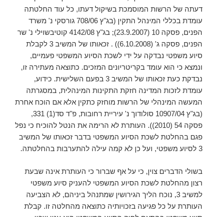
דעתה של הרשות המוסמכת בשיקול דעתו, כל עוד החלטתה
עומדת בכללי המינהל התקין (בג"ץ 708/06 גורסקי נ' משרד
הפנים, פסקה 10 (23.9.2007); בג"ץ 4142/08 קוטיבשוילי נ' שר
הפנים, פסקה ג' (6.10.2008)) . זכאותו של המשיב 3 לקבלת
סיוע משפטי נבדקה על ידי לשכת הסיוע המשפטי פעמיים,
ונמצא כי הוא עומד בקריטריונים המזכים. כתוצאה מעתירה זו,
נבדקת כעת זכאותו של המשיב 3 בפעם השלישית. כידוע,
עומדת לזכות המדינה חזקת התקינות המינהלית, במסגרתה
המעשה המינהלי של הרשות מוחזק כתקין אלא אם הוכח אחרת
(בג"ץ 10907/04 סולודוך נ' עיריית רחובות, פ"ד סד(1) 331,
פסקה 54 (2010)). העותרת לא הרימה את הנטל להוכיח כי נפל
פגם בהחלטת לשכת הסיוע המשפטי בדבר זכאותו של המשיב
3 לסיוע משפטי, ועל כן לא קמה עילה להתערבות בהחלטתה.
בשולי הדברים צוין, כי על אף שברור כי העותרת אינה שבעת
רצון מהחלטת לשכת הסיוע המשפטי להעניק סיוע משפטי
למשיב 3, נוכח הליך הגירושין שמתנהל ביניהם, לא הצביעה
העותרת על כל פגיעה בזכויותיה כתוצאה מהחלטה זו. קבלת