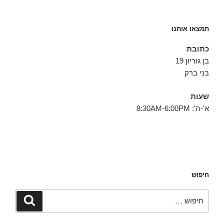
תמצאו אותנו
כתובת
בן גוריון 19
בני ברק
שעות
א'-ה': 8:30AM-6:00PM
חיפוש
חפש:
חיפוש