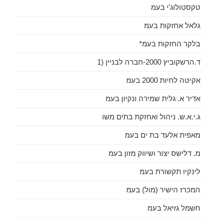
טקסטולוג'י בעמ
גלאל אחזקות בעמ
בלקר החזקות בעמ*
ד.הרשקוביץ 2000-חברה לבניין (1
אקיטה לחיות 2000 בעמ
אדיר א. גלית שמירה ונקיון בעמ
ג.י.א.ש. ניהול ואחזקת בתים משו
מאפית אלעד בת ים בעמ
מ. דלישס יצור ושיווק מזון בעמ
לינקיו תקשורת בעמ
המכרז הישיר (מול) בעמ
חשמל גזיאל בעמ