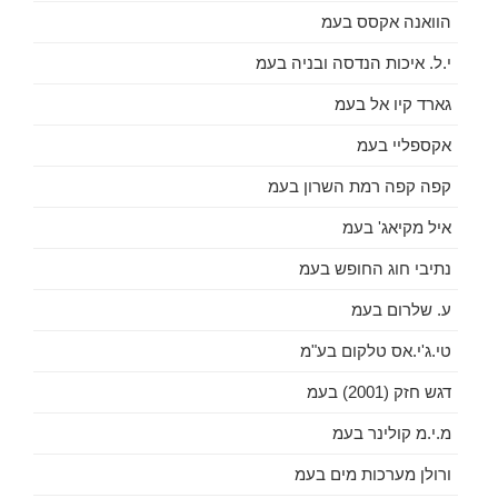
הוואנה אקסס בעמ
י.ל. איכות הנדסה ובניה בעמ
גארד קיו אל בעמ
אקספליי בעמ
קפה קפה רמת השרון בעמ
איל מקיאג' בעמ
נתיבי חוג החופש בעמ
ע. שלרום בעמ
טי.ג'י.אס טלקום בע"מ
דגש חזק (2001) בעמ
מ.י.מ קולינר בעמ
ורולן מערכות מים בעמ