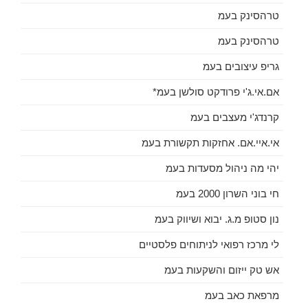
טרהסינק בעמ
טרהסינק בעמ
גריפ עיצובים בעמ
אם.אי.ג'י פרודקט סולשן בעמ*
קרנדג'י מעצבים בעמ
אי.איי.אם. אחזקות תקשורת בעמ
יהי מה ניהול מסעדות בעמ
חי בוני השרון 2000 בעמ
נון סטופ מ.ג. יבוא ושיווק בעמ
לי מרכז רפואי לניתוחים פלסטיים
אש טק ייזום והשקעות בעמ
מרפאת כאב בעמ