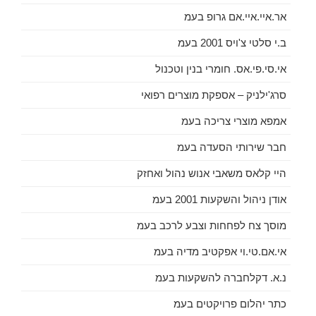
אר.איי.איי.אם גרופ בעמ
ב.י סלטי צ'ויס 2001 בעמ
אי.סי.פי.אס. חומרי בנין וטכנול
סרג'ילניק – אספקת מוצרים רפואי
אמפא מוצרי צריכה בעמ
חבר שירותי הסעדה בעמ
היי קלאס משאבי אנוש נהול ואחזק
אודן ניהול והשקעות 2001 בעמ
מוסך צח לפחחות וצבע לרכב בעמ
אי.אם.טי.וי אפקטיב מדיה בעמ
נ.א. דקלחברה להשקעות בעמ
כתר יהלום פרויקטים בעמ