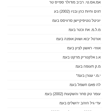
אמ.אס.טי. רביב מודולר ספייס טר
דגים וחיות כהן ובניו (2002) בע
יוניטל נוטיפיקיישן סרוויסס בעמ
מ.ל.מ. את וכטר בעמ
אורטל יבוא ושווק אופנה בעמ
אווזי- ראשון לציון בעמ
א.נ אלקטריק מרקט בעמ
מ.ק תעופה בעמ
י.מ.י עגורן בעמ*
לה פאם חשמל בעמ
עומר טק סחר והשקעות (2002) בעמ
עדי גיל הזהב ירושלים בעמ