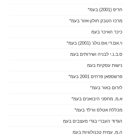
חריפ (2001) בעמ*
מרכז הטבק חולון-אזור בעמ*
כיכר האיכר בעמ
וי.אם.די.אס.נולג' (2001) בעמ*
ס.ב.נ.י לבניה ושירותים בעמ
נישות עסקיות בעמ
פרשספאן פרחים 2001 בעמ*
לזרום באור בעמ*
א.מ. מחסני היבואנים בעמ*
מכללת אטלס וורלד בעמ*
הגדוד העברי בגדי מעצבים בעמ
ה.מ. עמית טכנולוגיות בעמ