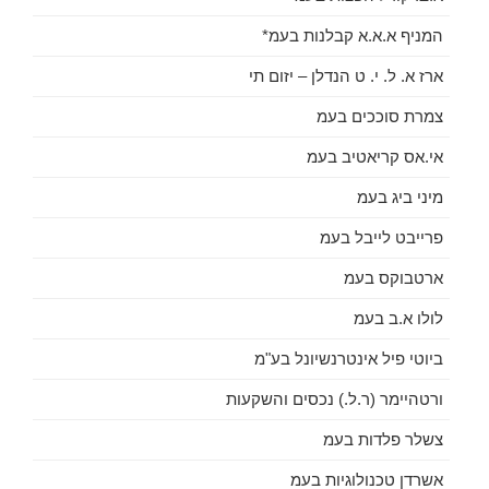
המניף א.א.א קבלנות בעמ*
ארז א. ל. י. ט הנדלן – יזום תי
צמרת סוככים בעמ
אי.אס קריאטיב בעמ
מיני ביג בעמ
פרייבט לייבל בעמ
ארטבוקס בעמ
לולו א.ב בעמ
ביוטי פיל אינטרנשיונל בע"מ
ורטהיימר (ר.ל.) נכסים והשקעות
צשלר פלדות בעמ
אשרדן טכנולוגיות בעמ