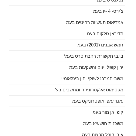
צ'ירס- 4 -יו בעמ
אמדיאוס תעשיות רהיטים בעמ
תדיראן טלקום בעמ
חמש אבנים (2001) בעמ
בי.בי תקשורת רחבת סרט בעמ*
ירון קופל ייזום והשקעות בעמ
משב-המרכז לשוקי הון בינלאומיי
מקסימוס אלקטרוניקה ומחשבים בע'
.או.די.אפ. אופטרוניקס בעמ
קופי אן מור בעמ
משכנות הושעיא בעמ
א.ב. קורל הפצות בעמ