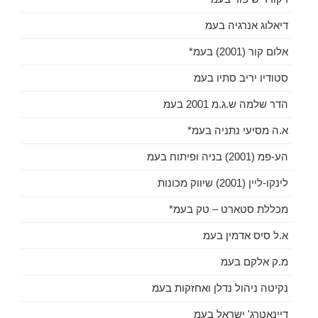
דיאלוג אנרגיה בעמ
אלום קור (2001) בעמ*
סטודיו יריב סתיו בעמ
הדר שלמה ש.ג.מ 2001 בעמ
א.ה מסיעי נתניה בעמ*
הע-פמ (2001) בניה ופיתוח בעמ
לינקו-ליין (2001) שיווק מכונות
מכללת סטארט – טק בעמ*
א.ל סיס אדמין בעמ
מ.ק אלקם בעמ
נקיטה ניהול נדלן ואחזקות בעמ
דיינאטרג' ישראל בעמ