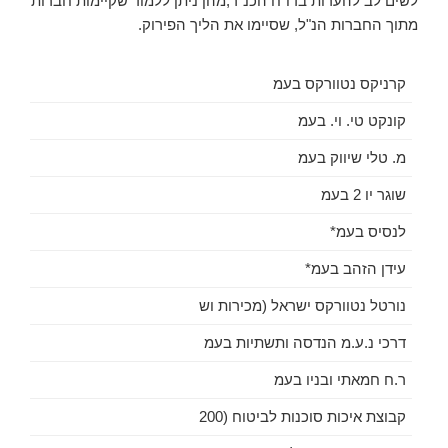
לשים לב להערות בדו"ח הכנ"ר,מהן ניתן ללמוד שקיימות חברות
מתוך החברות הנ"ל, שסיימו את הליך הפירוק.
קרניקס נטוורקס בעמ
קונקט טי. וי. בעמ
מ. טלי שיווק בעמ
שוגר יו 2 בעמ
לנסיס בעמ*
עידן הזהב בעמ*
נורטל נטוורקס ישראל (מכירות וש
דרכי נ.ע.מ הנדסה ותשתיות בעמ
ר.ח חמאתי ובניו בעמ
קבוצת איכות סוכנות לביטוח (200