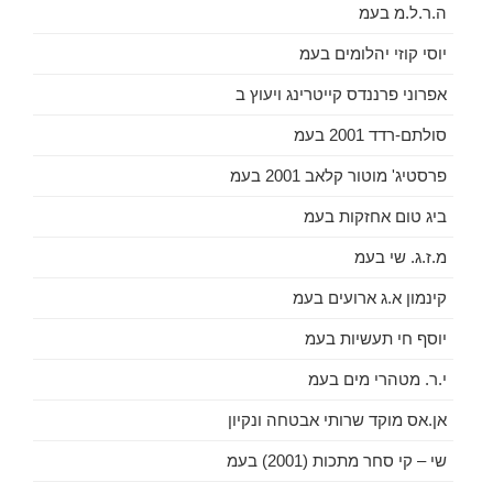
ה.ר.ל.מ בעמ
יוסי קוזי יהלומים בעמ
אפרוני פרננדס קייטרינג ויעוץ ב
סולתם-רדד 2001 בעמ
פרסטיג' מוטור קלאב 2001 בעמ
ביג טום אחזקות בעמ
מ.ז.ג. שי בעמ
קינמון א.ג ארועים בעמ
יוסף חי תעשיות בעמ
י.ר. מטהרי מים בעמ
אן.אס מוקד שרותי אבטחה ונקיון
שי – קי סחר מתכות (2001) בעמ