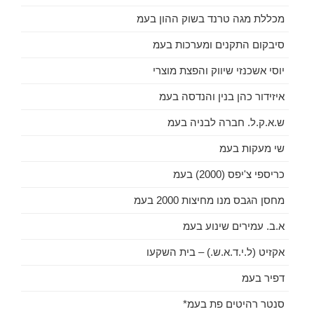
מכללת מגה טרנד בשוק ההון בעמ
סיבקום התקנים ומערכות בעמ
יוסי אשכנזי שיווק והפצת מוצרי
איזידור כהן בנין והנדסה בעמ
ש.א.ק.ל. חברה לבניה בעמ
שי מעקות בעמ
כריספי צ'יפס (2000) בעמ
מחסן הגבס מנו מחיצות 2000 בעמ
א.ב. עמירים שינוע בעמ
אקזיט (ל.י.ד.א.ש.) – בית השקעו
דפיר בעמ
סנטר רהיטים פת בעמ*