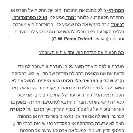
המהותי-
כולל בחובו את החובות והזכויות החלות על הפרט או
המקרה הקונקרטי. כלומר
"מה"
מגיע לנו.
ואילו הפרוצדורה-
"כיצד"
נוכל לממש את מה שמגיע לנו. פרוצדורה היא מערכת
כללים הקובעת כיצד נוכלל לממש את מה שמגיע לנו- סעדים
ותרופות (ראו עוד
G.W. Paton,Oxford
).
מה הבעיה עם הגדרה כזו? ומדוע היא חשובה?
הגדרה זו לפחות אחד משיג עליה. הגדרה זו חשובה לנו כדי
לדעת אם אנו נמצאים בתכולה מיידית של הדין או לא. בפסיקה
נקבע
שהדיון הפרוצדורלי חלותו היא מיידית.
למשל אם לא
השגת על כל מיני כללים כמוו סמכות מקומית ברגע הראשון אז
הפסדת את הכל. דהיינו ערעור של החלטת ביניים- אני יכול
לכאורה להגישש את הבר"ע הזו באלטרנטיבה אחרת- באופן בו
אערער בזכות על כל פס"ד בסוף ההליך, אך מדובר על
לכאורה
לערער. השאלה אם פה אנו נמצאים בפרוצדורה או במהות?
האם לא ערערת בהתחלה אז הפסדת? נפגוש זאת בבתי הדין,
בפסקי הדין השונים, למשל אם אדם לא ערער על החלטת