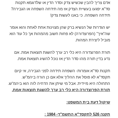
אדם צריך להבין שכשיש צדק וסדר הדין או שלדוגמא תקנות
סד"א יפגעו בעשיית הצדק אז מה תידחה השפחה או הגבירה?
תידחה השפחה. כי באנו לעשות צדק!
יש הגדרות של הנשיא ברק שהן מצוינות אחת לאחת והוא אומר
שה"איך" (הפרוצדורה) לא פחות חשוב מהמהות אך כל עוד הוא
מוביל ליצירת המהות.
תורת הפרוצדורה היא כלי רב ערך להשגת תוצאות אמת. אם
נדע בדין תורה מהו סדר הדין אז נוכל להשיג תוצאות אמת.
תקנות סד"א אומרות- השפחה תידחה לפני הגבירה, אי קיום
תקסד"א לא פוסל את ההליך אלא אם כן הורה ביהמ"ש.
התחולה היא מיידית. אבל מי שיתן את הדחיה לזה הוא ביהמ"ש.
תורת הפרוצדורה היא כלי רב ערך להשגת תוצאות אמת.
שיקול דעת בית המשפט:
תקנה 526 לתקסד"א התשמ"ד- 1984 :