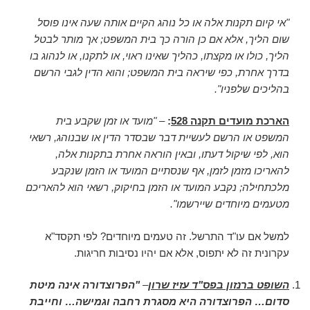
"אי קיום תקנות אלה או כל נוהג הקיים אותה שעה אינו פוסל
שום הליך, אלא אם כן הורה כך בית המשפט; אך מותר לבטל
הליך, כולו או מקצתו, כהליך שאינו ראוי, או לתקנו, או לנהוג בו
בדרך אחרת, כפי שיראה בית המשפט; והוא הדין לגבי הרשם
בהליכים שלפניו".
הארכת מועדים תקנה 528
:
–
"מועד או זמן שקבע בית
המשפט או הרשם לעשיית דבר שבסדר הדין או שבנוהג, רשאי
הוא, לפי שיקול דעתו, ובאין הוראה אחרת בתקנות אלה,
להאריכו מזמן לזמן, אף שנסתיים המועד או הזמן שנקבע
מלכתחילה; נקבע המועד או הזמן בחיקוק, רשאי הוא להאריכם
מטעמים מיוחדים שיירשמו".
למשל אם עו"ד התרשל. זה טעמים מיוחדים? לפי תקסד"א
עקרונית זה לא יתפוס, אלא אם יהיו נסיבות חריגות.
השופט ברנזון בפס"ד עזיז שרון
–
"הפרוצדורה אינה מיטת
סדום… הפרוצדורה היא מסגרת רחבה וגמישה… וחייבת