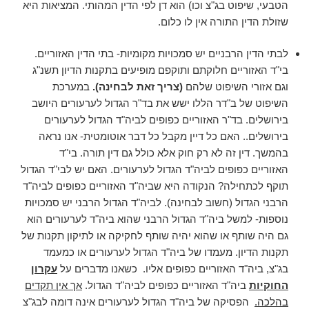
הטבעי, שיפוט בג"צ וכו) הוא דן לפי הדין המהותי. המציאות היא
שזולת הדין התורה אין לו כלום.
לבתי הדין הרבניים יש סמכויות מקומיות- בתי הדין האזוריים.
בי"ד האזוריים חלוקתם ותוקפם מופיעים בתקנות הדיון תשנ"ג
וגם אזורי השיפוט שלהם
(צריך זאת לבחינה).
במערכת
השיפוט של ב"דר הללו ישש את בד"ר הגדול לערעורים היושב
בירושלים. בד"ר האזוריים כפופים לביה"ד הגדול לערעורים
בירושלים.. האם כל דיין מקבל כל דבר אוטומטית- אנו נראה
בהמשך. דין זה לא רק חוק אלא כולל גם דין תורה. בי"ד
האזוריים כפופים לביה"ד הגדול לערעורים. האם יש לבי"ד הגדול
תוקף לכתחילה? הנקודה היא שביה"ד האזוריים כפופים לביה"ד
הרבני הגדול (חשוב לבחינה). לביה"ד הגדול הרבני יש סמכויות
נוספות- למשל ביה"ד הגדול הרבני שהוא ביה"ד לערעורים הוא
גם היה שותף או שהוא יהיה שותף לחקיקה או לתיקון תקנות של
תקנות הדיון. מעמדו של ביה"ד הגדול לערעורים או כמעמד
בג"צ, ביה"ד האזוריים כפופים אליו. כשאנו מדברים על
עקרון
החוקיות
ביה"ד האזוריים כפופים לביה"ד הגדול.
אך אין תקדים
בהלכה.
הפסיקה של ביה"ד הגדול לערעורים אינה דומה לבג"צ