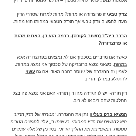
אלמנות למשל עתיד להיות סכסוך – אז לפי גינוסר זה סדר דין.
צדק טבעי
זו פרוצדורה או מהות? מהות למרות שסדרי הדין
נועדו להגשים צדק טבעי אך הצדק הטבעי במהותו הוא מהות.
הרכב ביה"ד (חשוב לקורס)- בכמה הוא דן- האם זו מהות
או פרוצדורה?
כאשר אנו מדברים
בסכסוך
אנו לא נמצאים בפרוצדורה אלא
במהות
. כשאני נמצא ברובריקה של סכסוך אני נמצא במהות.
לעניין זה ההגדרה של גינוסר רחבה מאוד- אם גם
עשוי
להתגלע במהלך הדיון.
דין תורה- יש לו הגדרה מהו דין תורה- האם אני נמצא פה בצל
החלטות שהם ריב או לא ריב.
הנשיא ברק בעליון
נתן את ההגדרה.
"מטרתו של הדין הדיוני
היא להגשים את הדין המהותי. בעשותו כן, עליו להגשים מטרות
נוספות, המאפיינות את ההליך הדיוני. במרכזן של אלה עומדים