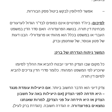
– אפשר לחילופין לבקש ביטול פסק הבוררות.
לסיכום-
ביה"ד הפרטיים אינם כפופים לבד"ר הגדול לערעורים
מבחינת דין תורה. בנושא הפרוצדורה- האם סדר הדין במשפט
העברי או במשפט בכלל הוא מהותי או פרוצדורלי- הבנו דעות
של פטון וגנוסר, של שוחטמן וברק.
המשך ניתוח הגדרתו של ברק:
כל מקום שבו הצדק הדיוני יובטח להביא את ההליך לסיומו
שיוכרע לפי המשפט המהותי. כלומר סדרי הדין צריכים להביא
לסיום דין תורה.
צדק דיוני הוא הדבר החשוב ביותר.
אם היעילות עומדת מנגד
– היא תדחה לפני הצדק (אם היעילות באה על חשבון
הצדק אז היא תידחה על פני הצדק), למרות שאנחנו
נמצאים בפרוצדורה
. זו הגדרה חשובה. (הגדרת ברק לעיל).