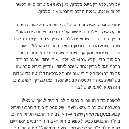
על ריב, ללא רקע של סכסוך, כגון מינוי אפוטרופוס או בקשה
לקיום צוואה. שאלת הרכב ביהמ"ש אינו סכסוך.
יהודי התגרש מאישתו והיא הלכה לעולמה- בא יהודי לביה"ד
וביקש אישור אלמנות- אישור אלמנות זו פרוצדורה או מהות?
הדיין סבר בבד"ר שהוא יכול לדון בעניין הזה בדיין אחד (משום
שסבר שלא מדובר בסכסוך). האם הוא יורש או לא? באופן
פשוט יש יחסי ממון אך כשהתגרשו נגמרו יחסי ממון ונגמר
הסיפור. הדיין קבע שהוא לא אלמן. אותו יהודי ערער לביה"ד
הרבני הגדול בדיין אחד שאמר ליהודי- (הדיין בגדול סבר שזו
פרוצדורה) אמר ליהודי שזה יחזור לערכאה דלמטה כדי שידונו
בשלושה. ביה"ד דלמטה קבע שהוא דן כמו שצריך. הפינג פונג
הזה מגיע ליועמ"ש של בד"ר.
לכאורה בד"ר האזוריים כפופים לבי"ד הגדול. אך יש כאלו
במערכת שסוברים שלא. העניין של סמכות ביה"ד הרבני הגדול
קבוע
בתקנות הדיון תשנ"ג
– ז"א שביה"ד הרבני הגדול מחייב.
ביה"ד הרבניים כביכול כפופים חוקית- ביה"ד הרבניים האזוריים
כפופים לביה"ד הרבני הגדול – מעוגן בתיקון 26 לחוק הדיינים.