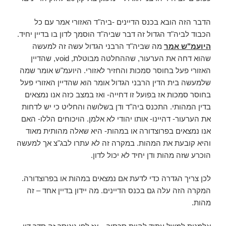
הדבר הזה הובא בכנס הדיינים -ביה"ד האזורי אמר עם כל
הכבוד לביה"ד הגדול זה דבר שביה"ד הוסמך לדון בו בדיין יחיד.
היועמ"ש אמר
מה שביה"ד הרבני הגדול עשה זה למעשה
שהוא דחה את הערעור, שההחלטה מבוטלת, void, שהדיין
האזורי פעל בחוסר סמכות והחזיר לאזורי. היועמ"ש אומר שמה
שלמעשה בית הדין הרבני הגדול אומר הוא שהדיין האזורי פעל
בחוסר סמכות אז בפועל זו דחייה- ואז במצב כזה אנו נמצאים
בדין המהותי. התכנס ביה"ד ודן בשלושה והחליט כי יש לדחות
את הערעור- דהיינו- אותו יהודי לא אלמן. הויכוחים הללו- האם
אנו נמצאים בפרוצדורה או במהות- היא שאלה מהותית מאוד
והיא קובעת את המהות. במקרה זה לא עתרו לבג"צ אך למעשה
הוכרע שזה מהות ודן יחיד לא יכול לדון.
לכן צריך הגדרה כדי לדעת אם נמצאים במהות או בפרוצדורה.
המקרה הזה עלה גם בכנס הדיינים. מה יידון בדיין אחד – זה
מהות.