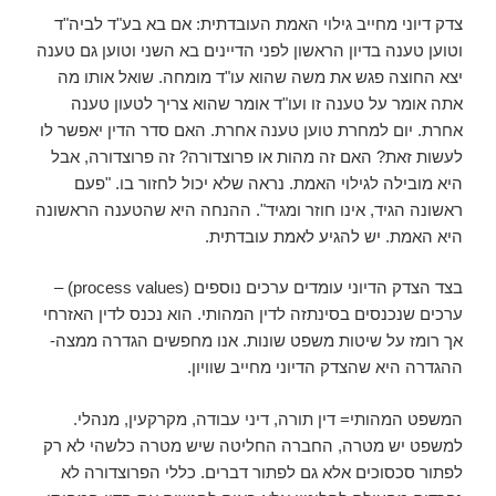
צדק דיוני מחייב גילוי האמת העובדתית: אם בא בע"ד לביה"ד
וטוען טענה בדיון הראשון לפני הדיינים בא השני וטוען גם טענה
יצא החוצה פגש את משה שהוא עו"ד מומחה. שואל אותו מה
אתה אומר על טענה זו ועו"ד אומר שהוא צריך לטעון טענה
אחרת. יום למחרת טוען טענה אחרת. האם סדר הדין יאפשר לו
לעשות זאת? האם זה מהות או פרוצדורה? זה פרוצדורה, אבל
היא מובילה לגילוי האמת. נראה שלא יכול לחזור בו. "פעם
ראשונה הגיד, אינו חוזר ומגיד". ההנחה היא שהטענה הראשונה
היא האמת. יש להגיע לאמת עובדתית.
בצד הצדק הדיוני עומדים ערכים נוספים (process values) –
ערכים שנכנסים בסינתזה לדין המהותי. הוא נכנס לדין האזרחי
אך רומז על שיטות משפט שונות. אנו מחפשים הגדרה ממצה-
ההגדרה היא שהצדק הדיוני מחייב שוויון.
המשפט המהותי= דין תורה, דיני עבודה, מקרקעין, מנהלי.
למשפט יש מטרה, החברה החליטה שיש מטרה כלשהי לא רק
לפתור סכסוכים אלא גם לפתור דברים. כללי הפרוצדורה לא