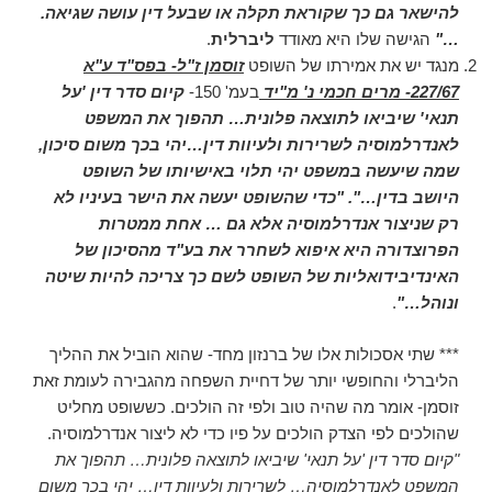
להישאר גם כך שקוראת תקלה או שבעל דין עושה שגיאה.
…"
הגישה שלו היא מאודד
ליברלית
.
מנגד יש את אמירתו של השופט
זוסמן ז"ל- בפס"ד ע"א
227/67- מרים חכמי נ' מ"יד
בעמ' 150-
קיום סדר דין 'על
תנאי' שיביאו לתוצאה פלונית… תהפוך את המשפט
לאנדרלמוסיה לשרירות ולעיוות דין…
יהי בכך משום סיכון,
שמה שיעשה במשפט יהי תלוי באישיותו של השופט
היושב בדין…". "כדי שהשופט יעשה את הישר בעיניו לא
רק שניצור אנדרלמוסיה אלא גם … אחת ממטרות
הפרוצדורה היא איפוא לשחרר את בע"ד מהסיכון של
האינדיבידואליות של השופט לשם כך צריכה להיות שיטה
ונוהל…"
.
*** שתי אסכולות אלו של ברנזון מחד- שהוא הוביל את ההליך
הליברלי והחופשי יותר של דחיית השפחה מהגבירה לעומת זאת
זוסמן- אומר מה שהיה טוב ולפי זה הולכים. כששופט מחליט
שהולכים לפי הצדק הולכים על פיו כדי לא ליצור אנדרלמוסיה.
"קיום סדר דין 'על תנאי' שיביאו לתוצאה פלונית… תהפוך את
המשפט לאנדרלמוסיה… לשרירות ולעיוות דין… יהי בכך משום