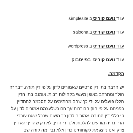
עו"ד
נועם קוריס
ב simplesite
עו"ד
נועם קוריס
ב
saloona
עו"ד
נועם קוריס
ב wordpress
עו"ד
נועם קוריס
בפייסבוק
הקדמה:
יש הרבה בתי דין פרטיים שאמורים לדון על פי דין תורה. דבר זה
הולך ומתרחב באופן מעשי בקהילות רבות. אומנם בתי הדין
הללו פועלים על ידי כך שהם מחתימים על הסכמה להתדיין
בפניהם על פי חוק הבוררות אך הם כשלעצמם אמורים לדון על
פי כללי דין התורה. אמורים לדון כך משום שככל שאנו עורכי
הדין נהיה מודעים להלכות ולסדרי הדין, לא רק שהדין יהא דין
צדק ואנו נייצג את לקוחותינו כדין אלא נבין מה קורה שם