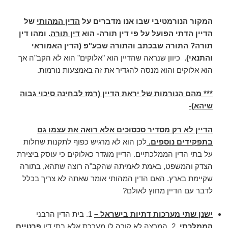
המקור הנורמטיבי שבו אנו מדברים על
הדין המהותי
של
הדיין הדתי הפועל על פי דין תורה- הוא
דין תורה
. ומהו דין
תורה? התורה שבכתב והתורה שבע"פ (הדין האמוראי
והתנאי).
כיוון שנראה שהדיין הוא "אלוקים" הוא לא הקב"ה אך
הוא אלוקים והוא מנסה להגדיר את זה באמצעות נורמות.
*** מהם הנורמות של יראת הדיין (רמז לבחינה סיכוי גבוה
שיהא)-
הדיין לא רק מסדיר סכסוכים אלא רואה את עצמו גם
בתפקידים נוספים.
לכן הוא לא מרגיש כפוף לתקנות שחלות
על בתי הדין הממלכתיים. הדיין מוגדר כאלוקים כי עוסק ביצירת
הצדק והמשפט, באמת לאמיתה שהקב"ה רוצה שתהא, בתורה
שקיימת בארץ. האם הדין המהותי אומר שאתה לא צריך בכלל
לדבר עם הדיין מחוץ לאולם?
ישנן שתי מערכות דתיות בישראל –
1. בית הדין הרבני
הממלכתי
. 2. המרצה לא קורה לו מערכת אלא בתי דין
פרטיים