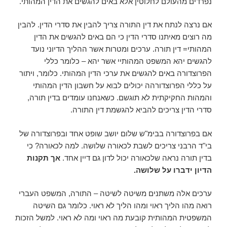
נפרדים מהעולם לחלוטין אלא באים להגשים את הדין המהותי.
אם נרצה לנתח את דין התורה צריך להבין את סדרי הדין. להבין
מה רוצים מאיתנו סדרי הדין כי הם באים להגשים את הדין
המהותי= דין תורה. ערכים ומטרות אשר ההליך הדיוני נועד
להגשים יהא המשפט המהותיי אשר יהא – כלומר כללי
הפרוצדורה באים להגשים את ערכי הדין המהותי. כלומר, ויתור
על כללי הפרוצדורהה יכולים לבוא על חשבון הדין המהותי
והמהות החקיקתית לא תוגשם. כשאנחנו עומדים בדין תורה,
סדרי הדין צריכים להביא להגשמת דין התורה.
אם בפרוצדורה בבימ"ש שלום יושב שופט אחד ובפרוצדורה של
בי"ד הרבני צריכים לשבת לכאורה שלושה. למה לכאורה? כי
בדין תורה נראה שלכאורה יכול לדון גם דיין אחד.
אך תקנות
הדיון ידברו על שלושה.
ערכים אלה משתנים משיטה לשיטה – התורה, המשפט העברי
רואה מהו הליך ראוי ומהו הליך לא ראוי. כלומר גם השיטה
המשפטית המהותית קובעת מה ראוי ומה לא ראוי. למשל הזכות