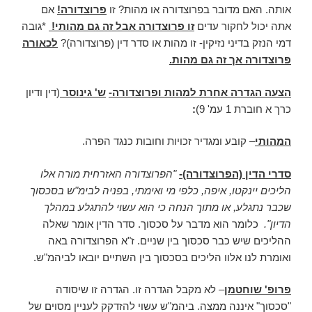
אותה. האם מדובר בפרוצדורה או מהות? זו
פרוצדורה!
אם
אתה יכול לחקור עדים
זו פרוצדורה אבל זה גם מהותי!
*גובה
דמי הנזק בדיני נזיקין- זו מהות או סדר דין (פרוצדורה)?
לכאורה
פרוצדורה אך זה גם מהות.
הצעה הגדרה אחרת למהות ופרוצדורה-
ש' גינוסר
(דין ודיון
כרך א חוברת 1 עמ' 9)
:
המהותי
– קובע ומגדיר זכויות וחובות כנגד הפרה.
סדרי הדין (הפרוצדורה)-
"הפרוצדורה האזרחית מורה אלו
הליכים יינקטו, איפה, כלפי מי ואימתי, בפניה לבימ"ש בסכסוך
שכבר נתגלע, או מתוך הנחה כי הוא עשוי להתגלע במהלך
הדיון".
כלומר הוא מדבר על סכסוך. סדר הדין אומר שאלה
ההליכים שיש כבר סכסוך בין שניים. ז"א הפרוצדורה באה
ואומרת לנו אלוו הליכים בסכסוך בין השתיים יובאו לביהמ"ש.
פרופ' שוחטמן
– לא מקבל הגדרה זו. הגדרה זו שיסודה
"סכסוך" איננה ממצה. ביהמ"ש עשוי להזדקק לעניין מסוים של