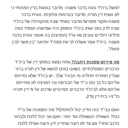
למשל ביה"ד טעה בדבר משנה- מדובר בטעות בדין המהותי כי
לא עשית דין תורה. מדובר בנורמות אלוקיות. טעית בדבר
משנה=מקור מפורש! מדובר באחד שבה מהקהילה של ביה"ד
שבה לדון בפני אותו ביה"ד והפסק היה שמישהו הפסיד כמה
מיליוני דולרים טובים ואז עו"ד (המרצה) בה ואומר טעית בדבר
משנה- ביה"ד אמר אשלח לך את פסה"ד ותראה "בין פשר לבין
טעות".
מה פירוש סמכות רחבה?
אתה נמצא בפסקי דין של ביה"ד
הרבניים הממלכתיים. כשאנו באים לנושא של דין תורה ברור
שבדין האזרחי תחליט מי הבורר שלך. יש ביה"ד שלא נתייחס
אליהם כל כך כמו בי"ד של הבורסה וכו' המרצה לא מתייחס
אליהם אלא לביה"ד הרבניים הפרטיים שדנים על פי דין תורה-
בד"צ= בית דין צדק.
האם בבי"ד כזה הדיין יכול להתחלף? מה הסמכות של בי"ד
כזה? השאלה הנשאלת עוד יותר- האם אני יכול ללכת ולבחור
הרכב אחר? אם צד לא רוצה שהדיין ידון ורוצה אפילו ללכת