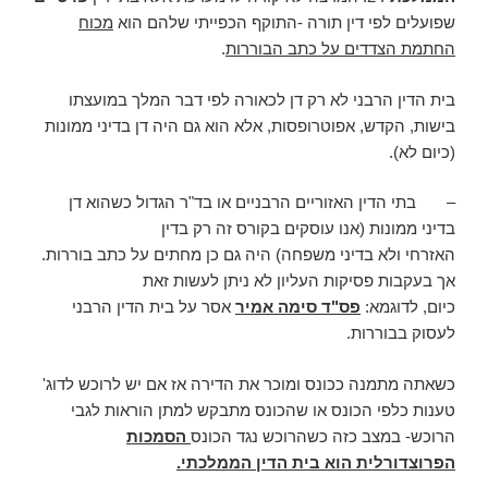
שפועלים לפי דין תורה -התוקף הכפייתי שלהם הוא
מכוח
החתמת הצדדים על כתב הבוררות
.
בית הדין הרבני לא רק דן לכאורה לפי דבר המלך במועצתו
בישות, הקדש, אפוטרופסות, אלא הוא גם היה דן בדיני ממונות
(כיום לא).
– בתי הדין האזוריים הרבניים או בד"ר הגדול כשהוא דן
בדיני ממונות (אנו עוסקים בקורס זה רק בדין
האזרחי ולא בדיני משפחה) היה גם כן מחתים על כתב בוררות.
אך בעקבות פסיקות העליון לא ניתן לעשות זאת
כיום, לדוגמא:
פס"ד סימה אמיר
אסר על בית הדין הרבני
לעסוק בבוררות.
כשאתה מתמנה ככונס ומוכר את הדירה אז אם יש לרוכש לדוג'
טענות כלפי הכונס או שהכונס מתבקש למתן הוראות לגבי
הרוכש- במצב כזה כשהרוכש נגד הכונס
הסמכות
הפרוצדורלית הוא בית הדין הממלכתי.