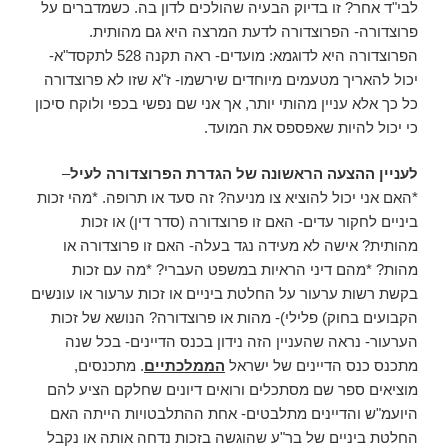
לבי"ד אחר? זו בדיוק הבעיה שהולכים לדון בה. כשמדברים על
פרוצדורה- הפרוצדורה לדעת המרצה היא גם מהותית.
הפרוצדורה היא לדוגמא: מועדים- ראה תקנה 528 לתקסד"א-
יכול להאריך מטעמים מיוחדים שירשמו- ז"א שזו לא פרוצדורה
כל כך אלא עניין מהותי יותר, אך אני שם נפשי בכפי ולוקח סיכון
כי יכול להיות שאפספס את המועד.
לעניין ההצעה הראשונה של הגדרת הפרוצדורה לעיל
–
*האם אני יכול להוציא צו מניעה? זה סעד או תרופה. *מהי זכות
ביניים לחקור עדים- האם זו פרוצדורה (סדר דין) או זכות
מהותית? אישה לא מעידה נגד בעלה- האם זו פרוצדורה או
מהות? *מהם דיני הראיות במשפט העברי? *מה עם זכות
בקשת רשות ערעור על החלטת ביניים או זכות ערעור או עונשים
הקבועים בחוק) פלילי)- מהות או פרוצדורה? הנושא של זכות
הערעור- נראה שהעניין הזה נידון בכנס הדיינים- בכל שנה
מתכנס כנס הדיינים של ישראל
הממלכתיים
. מתכנסים,
מוציאים ספר שם מסתכלים ורואים דיונים שחלקם הציע להם
היועמ"ש והדיינים מתלבטים- אחת ההתלבטויות הייתה האם
החלטת ביניים של בר"ע שהוגשה בזכות נדחה אותה או נקבל