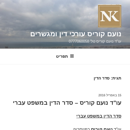
ילוג
תוכן
נועם קוריס עורכי דין ומגשרים
עו"ד נועם קוריס טל' 0777060058
תפריט
תגית:
סדר הדין
פורסם
15 באפריל 2016
ב
עו"ד נועם קוריס – סדר הדין במשפט עברי
סדר הדין במשפט עברי
עו"ד
נועם קוריס
בפייסבוק