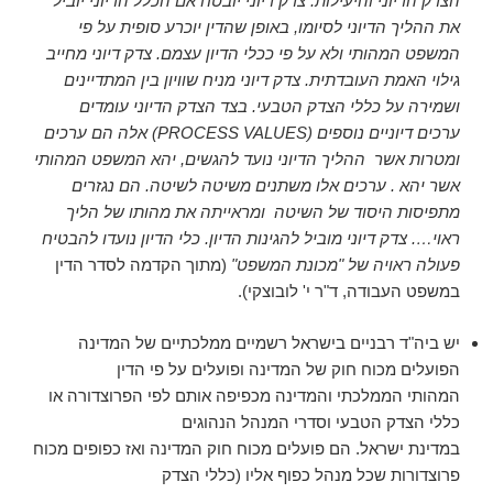
הצדק הדיוני והיעילות. צדק דיוני יובטח אם הכלל הדיוני יוביל
את ההליך הדיוני לסיומו, באופן שהדין יוכרע סופית על פי
המשפט המהותי ולא על פי ככלי הדיון עצמם. צדק דיוני מחייב
גילוי האמת העובדתית. צדק דיוני מניח שוויון בין המתדיינים
ושמירה על כללי הצדק הטבעי. בצד הצדק הדיוני עומדים
ערכים דיוניים נוספים (
PROCESS VALUES
) אלה הם ערכים
ומטרות אשר ההליך הדיוני נועד להגשים, יהא המשפט המהותי
אשר יהא . ערכים אלו משתנים משיטה לשיטה. הם נגזרים
מתפיסות היסוד של השיטה ומראייתה את מהותו של הליך
ראוי…. צדק דיוני מוביל להגינות הדיון. כלי הדיון נועדו להבטיח
פעולה ראויה של "מכונת המשפט"
(מתוך הקדמה לסדר הדין
במשפט העבודה, ד"ר י' לובוצקי).
יש ביה"ד רבניים בישראל רשמיים ממלכתיים של המדינה
הפועלים מכוח חוק של המדינה ופועלים על פי הדין
המהותי הממלכתי והמדינה מכפיפה אותם לפי הפרוצדורה או
כללי הצדק הטבעי וסדרי המנהל הנהוגים
במדינת ישראל. הם פועלים מכוח חוק המדינה ואז כפופים מכוח
פרוצדורות שכל מנהל כפוף אליו (כללי הצדק