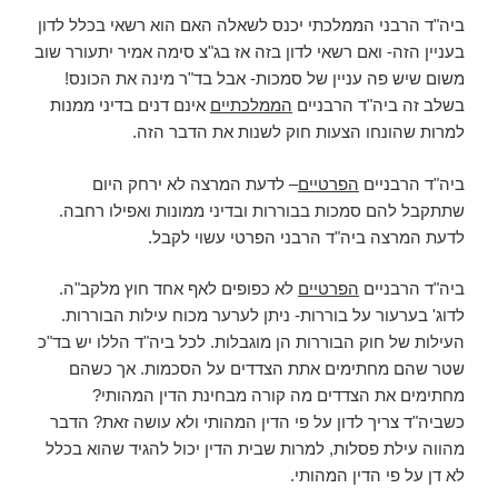
ביה"ד הרבני הממלכתי יכנס לשאלה האם הוא רשאי בכלל לדון
בעניין הזה- ואם רשאי לדון בזה אז בג"צ סימה אמיר יתעורר שוב
משום שיש פה עניין של סמכות- אבל בד"ר מינה את הכונס!
בשלב זה ביה"ד הרבניים
הממלכתיים
אינם דנים בדיני ממנות
למרות שהונחו הצעות חוק לשנות את הדבר הזה.
ביה"ד הרבניים
הפרטיים
– לדעת המרצה לא ירחק היום
שתתקבל להם סמכות בבוררות ובדיני ממונות ואפילו רחבה.
לדעת המרצה ביה"ד הרבני הפרטי עשוי לקבל.
ביה"ד הרבניים
הפרטיים
לא כפופים לאף אחד חוץ מלקב"ה.
לדוג' בערעור על בוררות- ניתן לערער מכוח עילות הבוררות.
העילות של חוק הבוררות הן מוגבלות. לכל ביה"ד הללו יש בד"כ
שטר שהם מחתימים אתת הצדדים על הסכמות. אך כשהם
מחתימים את הצדדים מה קורה מבחינת הדין המהותי?
כשביה"ד צריך לדון על פי הדין המהותי ולא עושה זאת? הדבר
מהווה עילת פסלות, למרות שבית הדין יכול להגיד שהוא בכלל
לא דן על פי הדין המהותי.