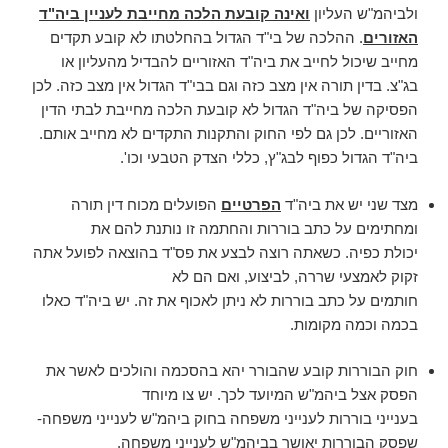
ולביהמ"ש העליון
ואינה קובעת הלכה מחייבת לעניין ביה"ד
האזורים
. ההלכה של בי"ד הגדול בהחלטתו לא קובע תקדים
מחייב שיכול לחייב את ביה"ד האזוריים להבדיל מהעליון או
בג"צ. בדין תורה אין מצב כזה וגם בבי"ד הגדול אין מצב כזה. לכן
הפסיקה של ביה"ד הגדול לא קובעת הלכה מחייבת לבתי הדין
האזוריים. לכן גם לפי החוק והתקנות התקדים לא מחייב אותם.
ביה"ד הגדול כפוף לבג"ץ, כללי הצדק הטבעי וכו'.
מצד שני יש את ביה"ד
הפרטיים
הפועלים מכוח דין תורה
ומחתימים על כתב בוררות והחתמה זו נותנת להם את
יכולת כפיה. כשאתה רוצה לבצע את פס"ד בהוצאה לפועל אתה
זקוק לאמצעי שררה, לביצוע, ואם הם לא
חותמים על כתב בוררות לא ניתן לאכוף את זה. יש ביה"ד כאלו
בכמה וכמה מקומות.
חוק הבוררות קובע שהבורר יהא בהסכמה והולכים לאשר את
הפסק אצל ביהמ"ש המיועד לכך. יש צו מיוחד
בענייני בוררות לענייני משפחה בחוק ביהמ"ש לענייני משפחה-
שפסק הבוררות יאושר בביהמ"ש לענייני משפחה.