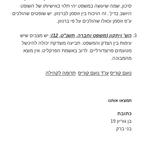
סיכון, שמה שיעשה במשפט יהי תלוי באישיותו של השופט
היושב בדין".
זה הויכוח בין זוסמן לברנזון. יש שופטים שהולכים
ע"פ זוסמן וכאלו שהולכים על פי ברנזון.
הש' ויתקון (משפט וחברה, תשנ"ט, 12):
יש מצבים שיש
עימות בין הצדק והמשפט. תביעה מוצדקת יכולה להיכשל
מטעמים פרוצדורליים. לרוב באשמת הפרקליט. אין מוצא
מהמבוכה.
נועם קוריס
עו"ד נועם קוריס
תרומה לקהילה
תמצאו אותנו
כתובת
בן גוריון 19
בני ברק