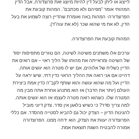
לייצוג או ליתן לבעל דין להיות מיוצג זאת פרוצדורה, אבל הדין
המהותי אומר "מפיהם ולא מכתבם". המהות קובעת את
הפרוצדורה- המהות באה ואומרת שהדיין רוצה לשמוע את בעל
הדין, לא את מי שהוא שכר (לא את עוה"ד).
המהות קובעת את הפרוצדורה.
ערכים אלו משתנים משיטה לשיטה, הם נגזרים מתפיסות יסוד
של השיטה ומראייתה את מהותו של הליך ראוי – אם רואים את
הדיין כשליח של אלוהים, אם יש לו מטרה הוא יגשים אותה.
דהיינו אם אני רואה את ההליך הראוי כדין דתי, שיש יראה על
הדיין ועל מה שהוא עושה והוא שותף לקב"ה כדין אמת ביצירת
העולם (יותר את הדבר) אז הוא מתנהג אחרת אתה מבין מה
המטרה שלו. כשהוא רואה מטרה לעצמו אז הוא יגשים אותה.
למה צריך סדר? כי כשיש בלאגן אין סדר. צדק דיוני מוביל
להגינות הדיון – הצדק יכול גם להביא לסטייה מהסדר. אם כללי
הפרוצדורה יעוות את הצדק, הוא ידחה ממנו. הפרוצדורה
אמורה להבטיח השגת תוצאות אמת.