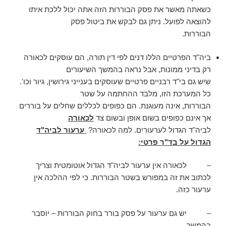
כשאתה מאשר את פסק הבוררות הזה אתה יכול ללכת איתו
להוצאה לפועל. ניתן גם לבקש את ביטול פסק
הבוררות.
ביה"ד הפרטיים הללו דנים לפי דין תורה, הם עוסקים לכאורה
רק בדיני ממונות, אבל נראה בהמשך השיעורים
שיש גם בי"ד רבניים פרטיים שעוסקים בענייני גירושין, גיור וכו'.
כל המערכת הזו, מלבד ההחתמה על שטר
הבוררות, אינה מעוגנת. הם כפופים לכללים שחלים על בוררים
אך אינם כפופים בשום אופן ובשום צד
לכאורה
לביה"ד הגדול לערעורים. למה לכאורה?
ערעור לביה"ד
הגדול על בד"ר פרטי:
– לכאורה אין ערעור לביה"ד הגדול אוטומטית וצריך
לכתוב את זה במפורש בשטר הבוררות. כי לפי ההלכה אין
ערעור כזה.
– יש גם ערעור על פסק בורר בחוק הבוררות – יוסבר
בהמשך.