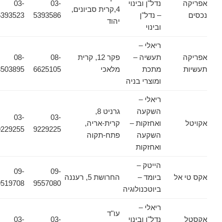
אפריקה
נדל"ן ובינוי
03-
03-
4,קרית סביונים,
נכסים
– נדל"ן
5393586
5393523
יהוד
ובינוי
ריאלי –
אפריקה
תעשיה –
פקר 12, קרית
08-
08-
תעשיות
מתכת
מלאכי
6625105
8503895
ומוצרי בניה
ריאלי –
השקעה
גרניט 8,
03-
03-
אקויטל
ואחזקות –
קרית-אריה,
9229255
9229225
השקעה
פתח-תקוה
ואחזקות
הייטק –
09-
09-
אקס טי אל
ביומד –
החרושת 5, רעננה
9519708
9557080
ביוטכנולוגיה
ריאלי –
עו"ד
אקסטל
נדל"ן ובינוי
03-
03-