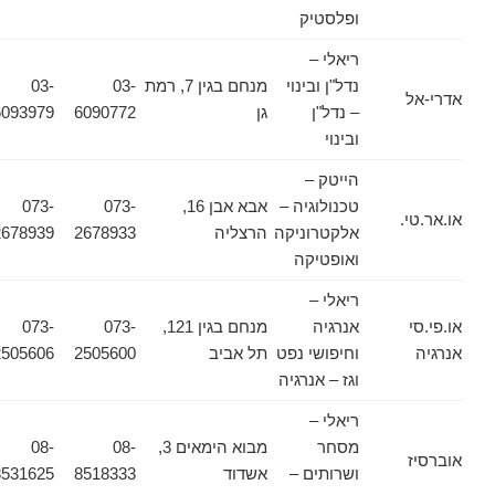
ופלסטיק
ריאלי –
נדל"ן ובינוי
מנחם בגין 7, רמת
03-
03-
אדרי-אל
– נדל"ן
גן
6090772
6093979
ובינוי
הייטק –
טכנולוגיה –
אבא אבן 16,
073-
073-
או.אר.טי.
אלקטרוניקה
הרצליה
2678933
2678939
ואופטיקה
ריאלי –
או.פי.סי
אנרגיה
מנחם בגין 121,
073-
073-
אנרגיה
וחיפושי נפט
תל אביב
2505600
2505606
וגז – אנרגיה
ריאלי –
מסחר
מבוא הימאים 3,
08-
08-
אוברסיז
ושרותים –
אשדוד
8518333
8531625