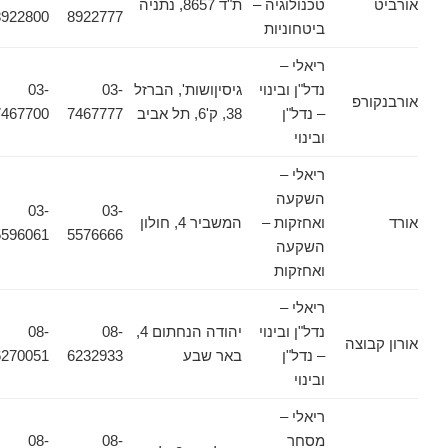
אורביט
טכנולוגיה –
ת"ד 8657, נתניה
8922800
8922777
ביטחוניות
ריאלי –
נדל"ן ובינוי
גיסיןושות', הברזל
03-
03-
אורבנקורפ
– נדל"ן
38, ק'6, תל אביב
7467777
7467700
ובינוי
ריאלי –
השקעה
03-
03-
אורד
ואחזקות –
המשביר 4, חולון
5596061
5576666
השקעה
ואחזקות
ריאלי –
נדל"ן ובינוי
יהודה הנחתום 4,
08-
08-
אורון קבוצה
– נדל"ן
באר שבע
6232933
6270051
ובינוי
ריאלי –
מסחר
08-
08-