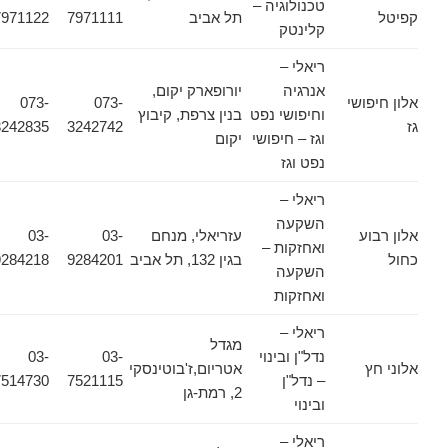
טכנולוגיה –
קפיטל
תל אביב
7971111
7971122
קלינטק
ריאלי –
אנרגיה
יורופארק יקום,
אלון חיפושי
073-
073-
וחיפושי נפט
בנין צרפת, קיבוץ
גז
3242742
3242835
וגז – חיפושי
יקום
נפט וגז
ריאלי –
השקעה
אלון רבוע
עזריאלי, מנחם
03-
03-
ואחזקות –
כחול
בגין 132, תל אביב
9284201
9284218
השקעה
ואחזקות
ריאלי –
מגדל
נדל"ן ובינוי
03-
03-
אלוני חץ
אטריום,ז'בוטינסקי
– נדל"ן
7521115
7514730
2, רמת-גן
ובינוי
ריאלי –