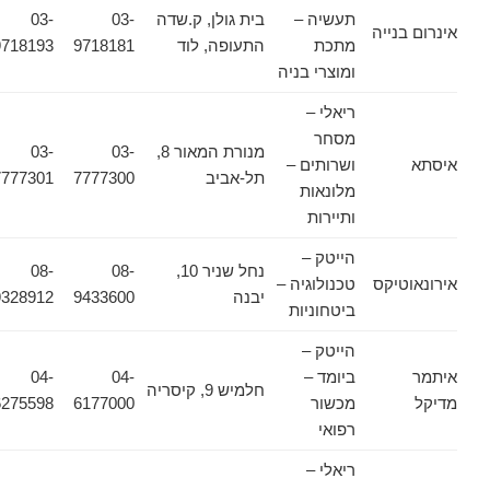
תעשיה –
בית גולן, ק.שדה
03-
03-
אינרום בנייה
מתכת
התעופה, לוד
9718181
9718193
ומוצרי בניה
ריאלי –
מסחר
מנורת המאור 8,
03-
03-
איסתא
ושרותים –
תל-אביב
7777300
7777301
מלונאות
ותיירות
הייטק –
נחל שניר 10,
08-
08-
אירונאוטיקס
טכנולוגיה –
יבנה
9433600
9328912
ביטחוניות
הייטק –
איתמר
ביומד –
04-
04-
חלמיש 9, קיסריה
מדיקל
מכשור
6177000
6275598
רפואי
ריאלי –