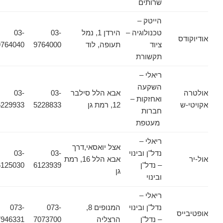
שרותים
הייטק –
טכנולוגיה –
הירדן 1, נמל
03-
03-
אודיוקודס
ציוד
תעופה, לוד
9764000
9764040
תקשורת
ריאלי –
השקעה
אולטרה
אבא הלל סילבר
03-
03-
ואחזקות –
אקויטי-ש
12, רמת גן
5228833
5229933
חברות
מעטפת
ריאלי –
אצל יואסאי,דרך
נדל"ן ובינוי
03-
03-
אול-יר
אבא הלל 16, רמת
– נדל"ן
6123939
6125030
גן
ובינוי
ריאלי –
נדל"ן ובינוי
המנופים 8,
073-
073-
אופטיבייס
– נדל"ן
הרצליה
7073700
7946331