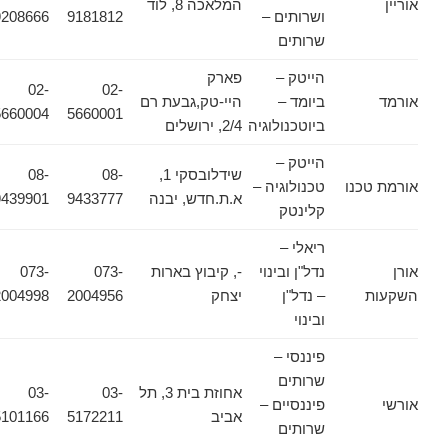
אוריין
המלאכה 8, לוד
ושרותים –
9181812
9208666
שרותים
הייטק –
פארק
02-
02-
אורמד
ביומד –
היי-טק,גבעת רם
5660004
5660001
ביוטכנולוגיה
2/4, ירושלים
הייטק –
שידלובסקי 1,
08-
08-
אורמת טכנו
טכנולוגיה –
א.ת.חדש, יבנה
9433777
9439901
קלינטק
ריאלי –
אורן
נדל"ן ובינוי
-, קיבוץ בארות
073-
073-
השקעות
– נדל"ן
יצחק
2004956
2004998
ובינוי
פיננסי –
שרותים
אחוזת בית 3, תל
03-
03-
אורשי
פיננסיים –
אביב
5172211
5101166
שרותים