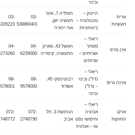
ובינוי
הייטק –
הפלדה 7, אזור
ארית
03-
03-
טכנולוגיה –
תעשיה ישן,
תעשיות
5388604/3
5339223
ביטחוניות
אור-יהודה
ריאלי –
מסחר
האשל 43, פארק
04-
04-
ארן מו"פ
ושרותים –
התעשיה, קיסריה
6239000
6273260
שרותים
ריאלי –
נדל"ן ובינוי
ז'בוטינסקי 45,
08-
08-
ארנה גרופ
– נדל"ן
אשדוד
9578000
9578001
ובינוי
ריאלי –
ארקו
אנרגיה
הנחושת 3, תל
072-
072-
החזקות
וחיפושי נפט
אביב
2748790
2748772
וגז – אנרגיה