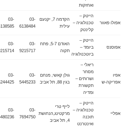
ואחזקות
הייטק –
הקדמה 7, יקנעם
03-
03-
אפולו פאוור
טכנולוגיה –
עילית
6138484
6138585
קלינטק
הייטק –
האודם 5-7, פתח
03-
03-
אפוסנס
ביומד –
תקוה
9215717
9215714
ביוטכנולוגיה
ריאלי –
מסחר
אפיו
גולן קאשי, מנחם
03-
03-
ושרותים –
אפריקה-ש
בגין 88, תל אביב
5445233
6244425
תקשורת
ומדיה
הייטק –
לייף טרי
טכנולוגיה –
03-
03-
אפליי
מרקטינג,הנחושת
תוכנה
7694750
5480236
4, תל אביב
ואינטרנט