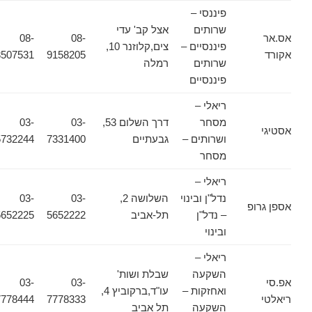
פיננסי –
שרותים
אצל קב' עדי
אס.אר
08-
08-
פיננסיים –
צים,קלוזנר 10,
אקורד
9158205
8507531
שרותים
רמלה
פיננסיים
ריאלי –
מסחר
דרך השלום 53,
03-
03-
אסטיגי
ושרותים –
גבעתיים
7331400
5732244
מסחר
ריאלי –
נדל"ן ובינוי
השלושה 2,
03-
03-
אספן גרופ
– נדל"ן
תל-אביב
5652222
5652225
ובינוי
ריאלי –
השקעה
שבלת ושות'
אפ.סי
03-
03-
ואחזקות –
עו"ד,ברקוביץ 4,
ריאלטי
7778333
7778444
השקעה
תל אביב