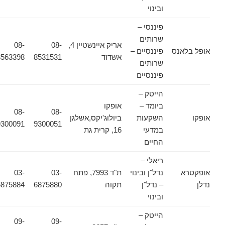
ובינוי
פיננסי –
שרותים
אריק איינשטיין 4,
08-
08-
אופל בלאנס
פיננסיים –
אשדוד
8531531
8563398
שרותים
פיננסיים
הייטק –
ביומד –
אופקו
08-
08-
אופקו
השקעות
ביולוג'יקס,אשלגן
9300091
9300051
במדעי
16, קרית גת
החיים
ריאלי –
אופקטרא
נדל"ן ובינוי
ת"ד 7993, פתח
03-
03-
נדלן
– נדל"ן
תקוה
6875880
6875884
ובינוי
הייטק –
09-
09-