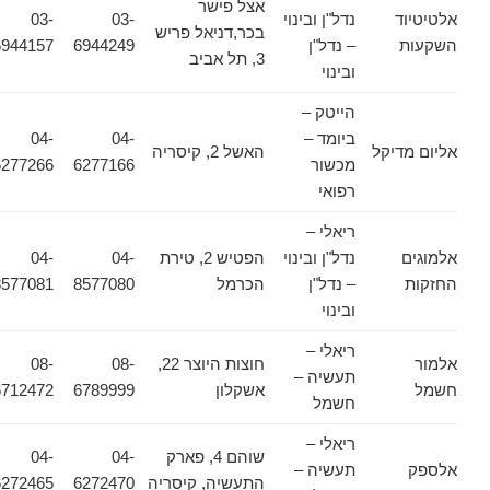
אצל פישר
אלטיטיוד
נדל"ן ובינוי
03-
03-
בכר,דניאל פריש
השקעות
– נדל"ן
6944249
6944157
3, תל אביב
ובינוי
הייטק –
ביומד –
04-
04-
אליום מדיקל
האשל 2, קיסריה
מכשור
6277166
6277266
רפואי
ריאלי –
אלמוגים
נדל"ן ובינוי
הפטיש 2, טירת
04-
04-
החזקות
– נדל"ן
הכרמל
8577080
8577081
ובינוי
ריאלי –
אלמור
חוצות היוצר 22,
08-
08-
תעשיה –
חשמל
אשקלון
6789999
6712472
חשמל
ריאלי –
שוהם 4, פארק
04-
04-
אלספק
תעשיה –
התעשיה, קיסריה
6272470
6272465