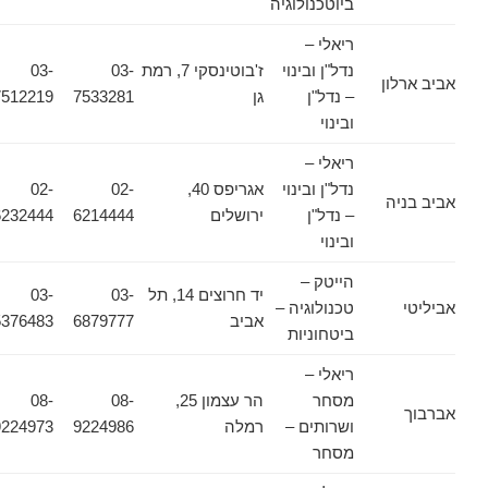
ביוטכנולוגיה
ריאלי –
נדל"ן ובינוי
ז'בוטינסקי 7, רמת
03-
03-
אביב ארלון
– נדל"ן
גן
7533281
7512219
ובינוי
ריאלי –
נדל"ן ובינוי
אגריפס 40,
02-
02-
אביב בניה
– נדל"ן
ירושלים
6214444
6232444
ובינוי
הייטק –
יד חרוצים 14, תל
03-
03-
אביליטי
טכנולוגיה –
אביב
6879777
5376483
ביטחוניות
ריאלי –
מסחר
הר עצמון 25,
08-
08-
אברבוך
ושרותים –
רמלה
9224986
9224973
מסחר