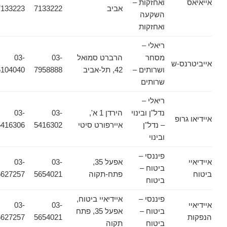
אייאיאס
ואחזקות –
אביב
7133222
7133223
השקעה
ואחזקות
ריאלי –
מסחר
הרברט סמואל
03-
03-
אייביטרנס-ש
ושרותים –
42, תל-אביב
7958888
5104040
שרותים
ריאלי –
נדל"ן ובינוי
הירדן 1 א',
03-
03-
איידיאו גרופ
– נדל"ן
איירפורט סיטי
5416302
5416306
ובינוי
פיננסי –
איידיאיי
אפעל 35,
03-
03-
ביטוח –
ביטוח
פתח-תקוה
5654021
5627257
ביטוח
פיננסי –
איידיאיי ביטוח,
איידיאיי
03-
03-
ביטוח –
אפעל 35, פתח
הנפקות
5654021
5627257
ביטוח
תקוה