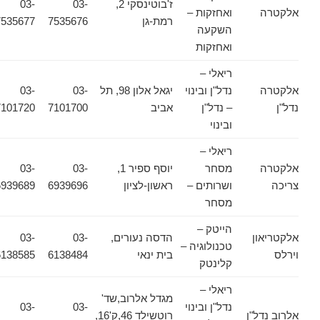
ז'בוטינסקי 2,
03-
03-
אלקטרה
ואחזקות –
רמת-גן
7535676
7535677
השקעה
ואחזקות
ריאלי –
אלקטרה
נדל"ן ובינוי
יגאל אלון 98, תל
03-
03-
נדל"ן
– נדל"ן
אביב
7101700
7101720
ובינוי
ריאלי –
אלקטרה
מסחר
יוסף ספיר 1,
03-
03-
צריכה
ושרותים –
ראשון-לציון
6939696
6939689
מסחר
הייטק –
אלקטריאון
הדסה נעורים,
03-
03-
טכנולוגיה –
וירלס
בית ינאי
6138484
6138585
קלינטק
ריאלי –
מגדל אלרוב,שד'
נדל"ן ובינוי
03-
03-
אלרוב נדל"ן
רוטשילד 46,ק'16,