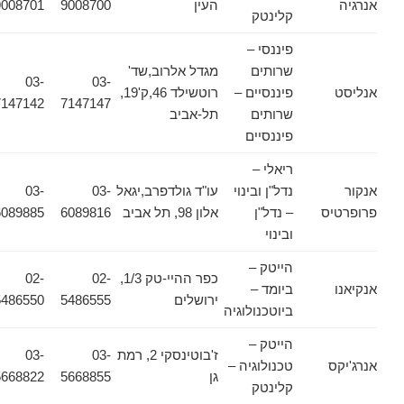
אנרגיה
העין
9008700
9008701
קלינטק
פיננסי –
שרותים
מגדל אלרוב,שד'
03-
03-
אנליסט
פיננסיים –
רוטשילד 46,ק'19,
7147142
7147147
שרותים
תל-אביב
פיננסיים
ריאלי –
אנקור
נדל"ן ובינוי
עו"ד גולדפרב,יגאל
03-
03-
פרופרטיס
– נדל"ן
אלון 98, תל אביב
6089816
6089885
ובינוי
הייטק –
כפר ההיי-טק 1/3,
02-
02-
אנקיאנו
ביומד –
ירושלים
5486555
5486550
ביוטכנולוגיה
הייטק –
ז'בוטינסקי 2, רמת
03-
03-
אנרג'יקס
טכנולוגיה –
גן
5668855
5668822
קלינטק