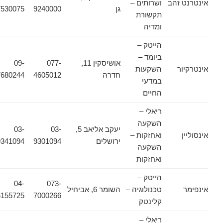
אינטרנט זהב
ושרותים –
גן
9240000
7530075
תקשורת
ומדיה
הייטק –
ביומד –
אושיסקין 11,
077-
09-
אינטרקיור
השקעות
חדרה
4605012
7680244
במדעי
החיים
ריאלי –
השקעה
יעקב אליאב 5,
03-
03-
אינסוליין
ואחזקות –
ירושלים
9301094
9341094
השקעה
ואחזקות
הייטק –
04-
073-
אינפימר
טכנולוגיה –
השומר 6, אביחיל
6155725
7000266
קלינטק
ריאלי –