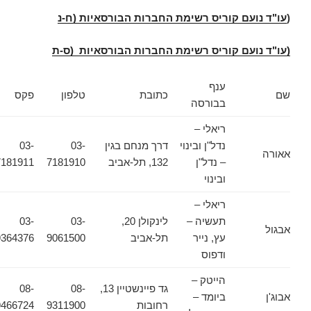
(
עו"ד נועם קוריס רשימת החברות הבורסאיות (ח-נ
(עו"ד נועם קוריס רשימת החברות הבורסאיות (ס-ת
ענף
שם
כתובת
טלפון
פקס
בבורסה
ריאלי –
נדל"ן ובינוי
דרך מנחם בגין
03-
03-
אאורה
– נדל"ן
132, תל-אביב
7181910
7181911
ובינוי
ריאלי –
תעשיה –
לינקולן 20,
03-
03-
אבגול
עץ, נייר
תל-אביב
9061500
9364376
ודפוס
הייטק –
גד פיינשטיין 13,
08-
08-
אבוג'ן
ביומד –
רחובות
9311900
9466724