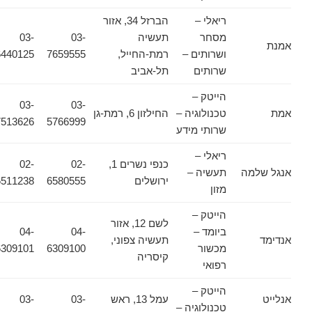
ריאלי –
הברזל 34, אזור
מסחר
תעשיה
03-
03-
אמנת
ושרותים –
רמת-החייל,
7659555
6440125
שרותים
תל-אביב
הייטק –
03-
03-
אמת
טכנולוגיה –
החילזון 6, רמת-גן
7513626
5766999
שרותי מידע
ריאלי –
כנפי נשרים 1,
02-
02-
אנגל שלמה
תעשיה –
ירושלים
6580555
6511238
מזון
הייטק –
לשם 12, אזור
ביומד –
04-
04-
אנדימד
תעשיה צפוני,
מכשור
6309100
6309101
קיסריה
רפואי
הייטק –
אנלייט
עמל 13, ראש
03-
03-
טכנולוגיה –