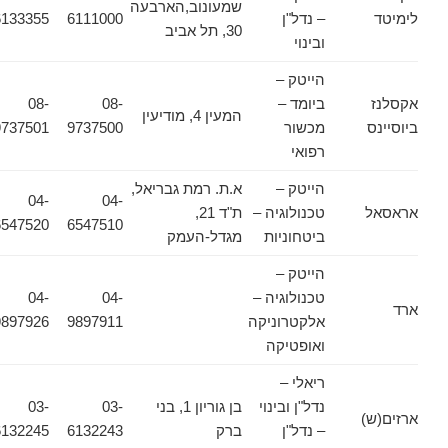
שמעונוב,הארבעה
לימיטד
– נדל"ן
6111000
6133355
30, תל אביב
ובינוי
הייטק –
אקסלנז
ביומד –
08-
08-
המעין 4, מודיעין
ביוסיינס
מכשור
9737500
9737501
רפואי
הייטק –
א.ת. רמת גבריאל,
04-
04-
אראסאל
טכנולוגיה –
ת"ד 21,
6547520
6547510
ביטחוניות
מגדל-העמק
הייטק –
טכנולוגיה –
04-
04-
ארד
אלקטרוניקה
9897911
9897926
ואופטיקה
ריאלי –
נדל"ן ובינוי
בן גוריון 1, בני
03-
03-
ארזים(ש)
– נדל"ן
ברק
6132243
6132245