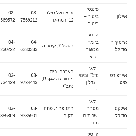
פיננסי –
אבא הלל סילבר
03-
03-
איילון
ביטוח –
12, רמת-גן
7569212
7569572
ביטוח
הייטק –
אייסקיור
ביומד –
04-
04-
האשל 7, קיסריה
מדיקל
מכשור
6230333
6230222
רפואי
ריאלי –
הערבה, בית
איירפורט
נדל"ן ובינוי
03-
03-
מוטורולה אגף B,
סיטי
– נדל"ן
9734443
9734439
נתב"ג
ובינוי
ריאלי –
אילקס
מסחר
התנופה 7, פתח
03-
03-
מדיקל
ושרותים –
תקוה
9385501
9385809
מסחר
הייטק –