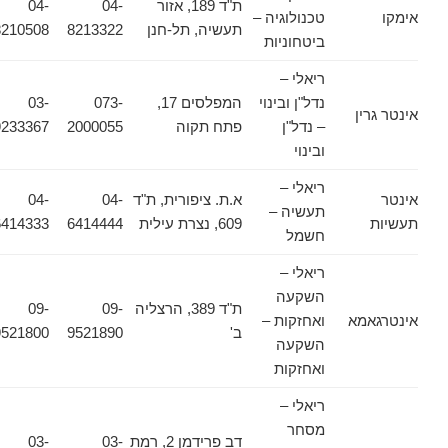
ת"ד 189, אזור
04-
04-
אימקו
טכנולוגיה –
תעשיה, תל-חנן
8213322
8210508
ביטחוניות
ריאלי –
נדל"ן ובינוי
המפלסים 17,
073-
03-
אינטר גרין
– נדל"ן
פתח תקוה
2000055
9233367
ובינוי
ריאלי –
אינטר
א.ת. ציפורית, ת"ד
04-
04-
תעשיה –
תעשיות
609, נצרת עילית
6414444
6414333
חשמל
ריאלי –
השקעה
ת"ד 389, הרצליה
09-
09-
אינטרגאמא
ואחזקות –
ב'
9521890
9521800
השקעה
ואחזקות
ריאלי –
מסחר
דב פרידמן 2, רמת
03-
03-