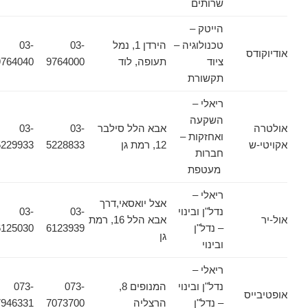
שרותים
הייטק –
טכנולוגיה –
הירדן 1, נמל
03-
03-
אודיוקודס
ציוד
תעופה, לוד
9764000
9764040
תקשורת
ריאלי –
השקעה
אולטרה
אבא הלל סילבר
03-
03-
ואחזקות –
אקויטי-ש
12, רמת גן
5228833
5229933
חברות
מעטפת
ריאלי –
אצל יואסאי,דרך
נדל"ן ובינוי
03-
03-
אול-יר
אבא הלל 16, רמת
– נדל"ן
6123939
6125030
גן
ובינוי
ריאלי –
נדל"ן ובינוי
המנופים 8,
073-
073-
אופטיבייס
– נדל"ן
הרצליה
7073700
7946331