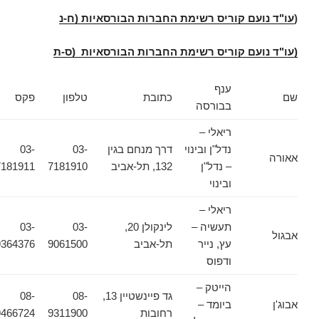
(
עו"ד נועם קוריס רשימת החברות הבורסאיות (ח-נ
(עו"ד נועם קוריס רשימת החברות הבורסאיות (ס-ת
ענף
שם
כתובת
טלפון
פקס
בבורסה
ריאלי –
נדל"ן ובינוי
דרך מנחם בגין
03-
03-
אאורה
– נדל"ן
132, תל-אביב
7181910
7181911
ובינוי
ריאלי –
תעשיה –
לינקולן 20,
03-
03-
אבגול
עץ, נייר
תל-אביב
9061500
9364376
ודפוס
הייטק –
גד פיינשטיין 13,
08-
08-
אבוג'ן
ביומד –
רחובות
9311900
9466724