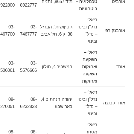
אורביט
טכנולוגיה –
ת"ד 8657, נתניה
8922800
8922777
ביטחוניות
ריאלי –
נדל"ן ובינוי
גיסיןושות', הברזל
03-
03-
אורבנקורפ
– נדל"ן
38, ק'6, תל אביב
7467777
7467700
ובינוי
ריאלי –
השקעה
03-
03-
אורד
ואחזקות –
המשביר 4, חולון
5596061
5576666
השקעה
ואחזקות
ריאלי –
נדל"ן ובינוי
יהודה הנחתום 4,
08-
08-
אורון קבוצה
– נדל"ן
באר שבע
6232933
6270051
ובינוי
ריאלי –
מסחר
08-
08-