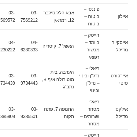
פיננסי –
אבא הלל סילבר
03-
03-
איילון
ביטוח –
12, רמת-גן
7569212
7569572
ביטוח
הייטק –
אייסקיור
ביומד –
04-
04-
האשל 7, קיסריה
מדיקל
מכשור
6230333
6230222
רפואי
ריאלי –
הערבה, בית
איירפורט
נדל"ן ובינוי
03-
03-
מוטורולה אגף B,
סיטי
– נדל"ן
9734443
9734439
נתב"ג
ובינוי
ריאלי –
אילקס
מסחר
התנופה 7, פתח
03-
03-
מדיקל
ושרותים –
תקוה
9385501
9385809
מסחר
הייטק –