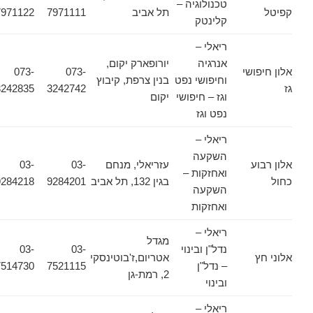
טכנולוגיה –
קפיטל
תל אביב
7971111
7971122
קלינטק
ריאלי –
אנרגיה
יורופארק יקום,
אלון חיפושי
073-
073-
וחיפושי נפט
בנין צרפת, קיבוץ
גז
3242742
3242835
וגז – חיפושי
יקום
נפט וגז
ריאלי –
השקעה
אלון רבוע
עזריאלי, מנחם
03-
03-
ואחזקות –
כחול
בגין 132, תל אביב
9284201
9284218
השקעה
ואחזקות
ריאלי –
מגדל
נדל"ן ובינוי
03-
03-
אלוני חץ
אטריום,ז'בוטינסקי
– נדל"ן
7521115
7514730
2, רמת-גן
ובינוי
ריאלי –