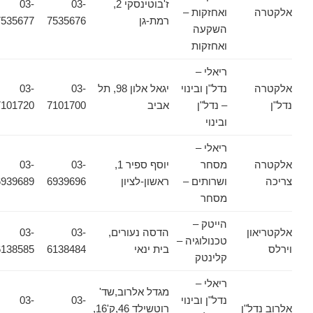
ז'בוטינסקי 2,
03-
03-
אלקטרה
ואחזקות –
רמת-גן
7535676
7535677
השקעה
ואחזקות
ריאלי –
אלקטרה
נדל"ן ובינוי
יגאל אלון 98, תל
03-
03-
נדל"ן
– נדל"ן
אביב
7101700
7101720
ובינוי
ריאלי –
אלקטרה
מסחר
יוסף ספיר 1,
03-
03-
צריכה
ושרותים –
ראשון-לציון
6939696
6939689
מסחר
הייטק –
אלקטריאון
הדסה נעורים,
03-
03-
טכנולוגיה –
וירלס
בית ינאי
6138484
6138585
קלינטק
ריאלי –
מגדל אלרוב,שד'
נדל"ן ובינוי
03-
03-
אלרוב נדל"ן
רוטשילד 46,ק'16,