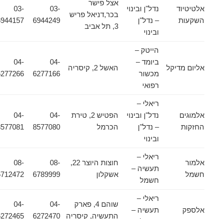
אצל פישר
אלטיטיוד
נדל"ן ובינוי
03-
03-
בכר,דניאל פריש
השקעות
– נדל"ן
6944249
6944157
3, תל אביב
ובינוי
הייטק –
ביומד –
04-
04-
אליום מדיקל
האשל 2, קיסריה
מכשור
6277166
6277266
רפואי
ריאלי –
אלמוגים
נדל"ן ובינוי
הפטיש 2, טירת
04-
04-
החזקות
– נדל"ן
הכרמל
8577080
8577081
ובינוי
ריאלי –
אלמור
חוצות היוצר 22,
08-
08-
תעשיה –
חשמל
אשקלון
6789999
6712472
חשמל
ריאלי –
שוהם 4, פארק
04-
04-
אלספק
תעשיה –
התעשיה, קיסריה
6272470
6272465