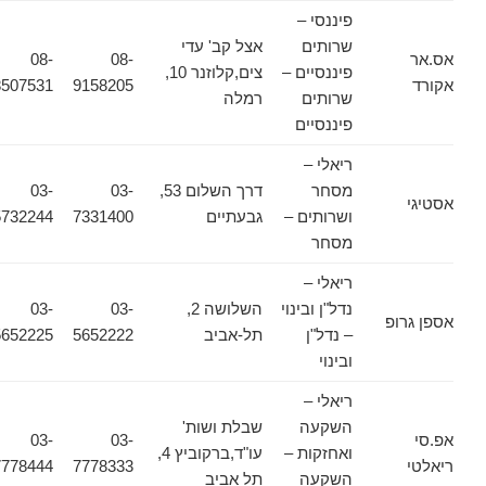
פיננסי –
שרותים
אצל קב' עדי
אס.אר
08-
08-
פיננסיים –
צים,קלוזנר 10,
אקורד
9158205
8507531
שרותים
רמלה
פיננסיים
ריאלי –
מסחר
דרך השלום 53,
03-
03-
אסטיגי
ושרותים –
גבעתיים
7331400
5732244
מסחר
ריאלי –
נדל"ן ובינוי
השלושה 2,
03-
03-
אספן גרופ
– נדל"ן
תל-אביב
5652222
5652225
ובינוי
ריאלי –
השקעה
שבלת ושות'
אפ.סי
03-
03-
ואחזקות –
עו"ד,ברקוביץ 4,
ריאלטי
7778333
7778444
השקעה
תל אביב