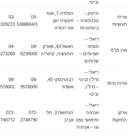
ובינוי
הייטק –
הפלדה 7, אזור
ארית
03-
03-
טכנולוגיה –
תעשיה ישן,
תעשיות
5388604/3
5339223
ביטחוניות
אור-יהודה
ריאלי –
מסחר
האשל 43, פארק
04-
04-
ארן מו"פ
ושרותים –
התעשיה, קיסריה
6239000
6273260
שרותים
ריאלי –
נדל"ן ובינוי
ז'בוטינסקי 45,
08-
08-
ארנה גרופ
– נדל"ן
אשדוד
9578000
9578001
ובינוי
ריאלי –
ארקו
אנרגיה
הנחושת 3, תל
072-
072-
החזקות
וחיפושי נפט
אביב
2748790
2748772
וגז – אנרגיה