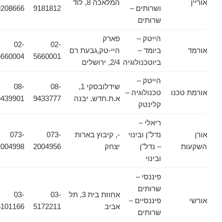
אוריין
המלאכה 8, לוד
ושרותים –
9181812
9208666
שרותים
הייטק –
פארק
02-
02-
אורמד
ביומד –
היי-טק,גבעת רם
5660004
5660001
ביוטכנולוגיה
2/4, ירושלים
הייטק –
שידלובסקי 1,
08-
08-
אורמת טכנו
טכנולוגיה –
א.ת.חדש, יבנה
9433777
9439901
קלינטק
ריאלי –
אורן
נדל"ן ובינוי
-, קיבוץ בארות
073-
073-
השקעות
– נדל"ן
יצחק
2004956
2004998
ובינוי
פיננסי –
שרותים
אחוזת בית 3, תל
03-
03-
אורשי
פיננסיים –
אביב
5172211
5101166
שרותים