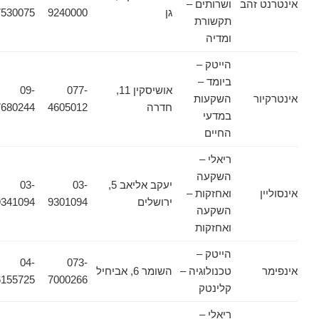
אינטרנט זהב
ושרותים –
גן
9240000
7530075
תקשורת
ומדיה
הייטק –
ביומד –
אושיסקין 11,
077-
09-
אינטרקיור
השקעות
חדרה
4605012
7680244
במדעי
החיים
ריאלי –
השקעה
יעקב אליאב 5,
03-
03-
אינסוליין
ואחזקות –
ירושלים
9301094
9341094
השקעה
ואחזקות
הייטק –
04-
073-
אינפימר
טכנולוגיה –
השומר 6, אביחיל
6155725
7000266
קלינטק
ריאלי –