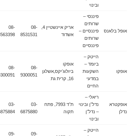
ובינוי
פיננסי –
שרותים
אריק איינשטיין 4,
08-
08-
אופל בלאנס
פיננסיים –
אשדוד
8531531
8563398
שרותים
פיננסיים
הייטק –
ביומד –
אופקו
08-
08-
אופקו
השקעות
ביולוג'יקס,אשלגן
9300091
9300051
במדעי
16, קרית גת
החיים
ריאלי –
אופקטרא
נדל"ן ובינוי
ת"ד 7993, פתח
03-
03-
נדלן
– נדל"ן
תקוה
6875880
6875884
ובינוי
הייטק –
09-
09-