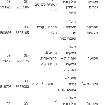
אפריקה
נדל"ן ובינוי
03-
03-
4,קרית סביונים,
נכסים
– נדל"ן
5393586
5393523
יהוד
ובינוי
ריאלי –
אפריקה
תעשיה –
פקר 12, קרית
08-
08-
תעשיות
מתכת
מלאכי
6625105
8503895
ומוצרי בניה
ריאלי –
השקעה
גרניט 8,
03-
03-
אקויטל
ואחזקות –
קרית-אריה,
9229255
9229225
השקעה
פתח-תקוה
ואחזקות
הייטק –
09-
09-
אקס טי אל
ביומד –
החרושת 5, רעננה
9519708
9557080
ביוטכנולוגיה
ריאלי –
עו"ד
אקסטל
נדל"ן ובינוי
03-
03-