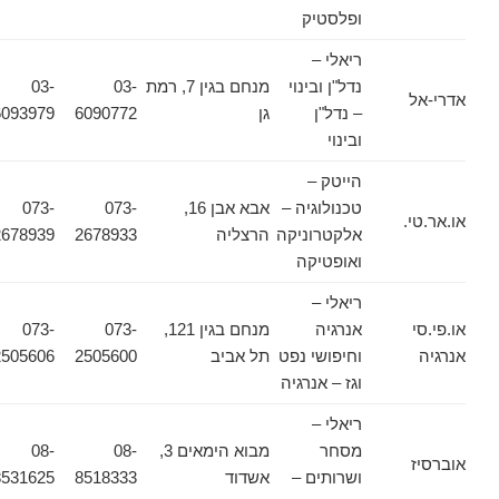
ופלסטיק
ריאלי –
נדל"ן ובינוי
מנחם בגין 7, רמת
03-
03-
אדרי-אל
– נדל"ן
גן
6090772
6093979
ובינוי
הייטק –
טכנולוגיה –
אבא אבן 16,
073-
073-
או.אר.טי.
אלקטרוניקה
הרצליה
2678933
2678939
ואופטיקה
ריאלי –
או.פי.סי
אנרגיה
מנחם בגין 121,
073-
073-
אנרגיה
וחיפושי נפט
תל אביב
2505600
2505606
וגז – אנרגיה
ריאלי –
מסחר
מבוא הימאים 3,
08-
08-
אוברסיז
ושרותים –
אשדוד
8518333
8531625