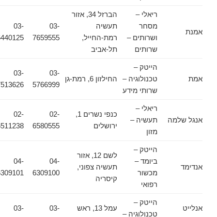
ריאלי –
הברזל 34, אזור
מסחר
תעשיה
03-
03-
אמנת
ושרותים –
רמת-החייל,
7659555
6440125
שרותים
תל-אביב
הייטק –
03-
03-
אמת
טכנולוגיה –
החילזון 6, רמת-גן
7513626
5766999
שרותי מידע
ריאלי –
כנפי נשרים 1,
02-
02-
אנגל שלמה
תעשיה –
ירושלים
6580555
6511238
מזון
הייטק –
לשם 12, אזור
ביומד –
04-
04-
אנדימד
תעשיה צפוני,
מכשור
6309100
6309101
קיסריה
רפואי
הייטק –
אנלייט
עמל 13, ראש
03-
03-
טכנולוגיה –