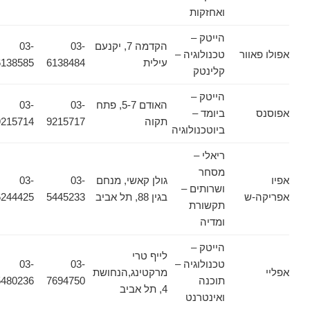
ואחזקות
הייטק –
הקדמה 7, יקנעם
03-
03-
אפולו פאוור
טכנולוגיה –
עילית
6138484
6138585
קלינטק
הייטק –
האודם 5-7, פתח
03-
03-
אפוסנס
ביומד –
תקוה
9215717
9215714
ביוטכנולוגיה
ריאלי –
מסחר
אפיו
גולן קאשי, מנחם
03-
03-
ושרותים –
אפריקה-ש
בגין 88, תל אביב
5445233
6244425
תקשורת
ומדיה
הייטק –
לייף טרי
טכנולוגיה –
03-
03-
אפליי
מרקטינג,הנחושת
תוכנה
7694750
5480236
4, תל אביב
ואינטרנט