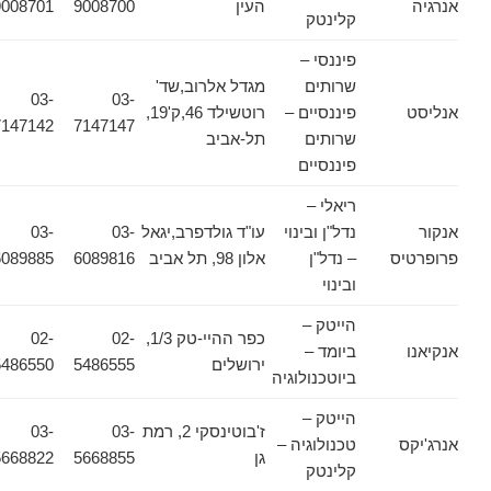
אנרגיה
העין
9008700
9008701
קלינטק
פיננסי –
שרותים
מגדל אלרוב,שד'
03-
03-
אנליסט
פיננסיים –
רוטשילד 46,ק'19,
7147142
7147147
שרותים
תל-אביב
פיננסיים
ריאלי –
אנקור
נדל"ן ובינוי
עו"ד גולדפרב,יגאל
03-
03-
פרופרטיס
– נדל"ן
אלון 98, תל אביב
6089816
6089885
ובינוי
הייטק –
כפר ההיי-טק 1/3,
02-
02-
אנקיאנו
ביומד –
ירושלים
5486555
5486550
ביוטכנולוגיה
הייטק –
ז'בוטינסקי 2, רמת
03-
03-
אנרג'יקס
טכנולוגיה –
גן
5668855
5668822
קלינטק