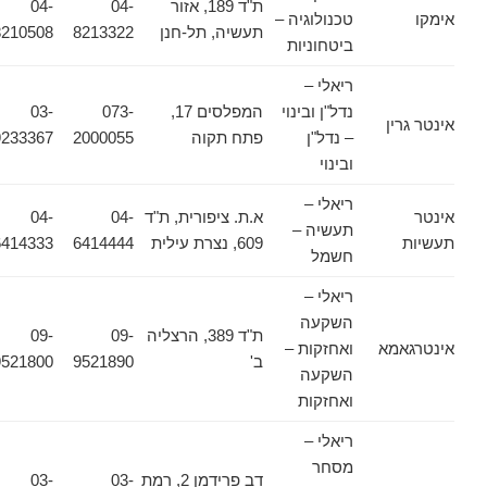
ת"ד 189, אזור
04-
04-
אימקו
טכנולוגיה –
תעשיה, תל-חנן
8213322
8210508
ביטחוניות
ריאלי –
נדל"ן ובינוי
המפלסים 17,
073-
03-
אינטר גרין
– נדל"ן
פתח תקוה
2000055
9233367
ובינוי
ריאלי –
אינטר
א.ת. ציפורית, ת"ד
04-
04-
תעשיה –
תעשיות
609, נצרת עילית
6414444
6414333
חשמל
ריאלי –
השקעה
ת"ד 389, הרצליה
09-
09-
אינטרגאמא
ואחזקות –
ב'
9521890
9521800
השקעה
ואחזקות
ריאלי –
מסחר
דב פרידמן 2, רמת
03-
03-