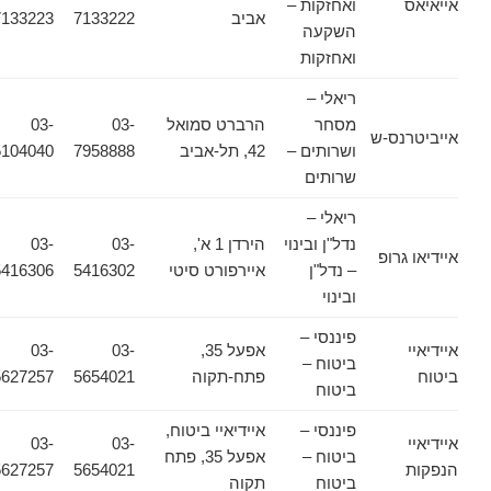
אייאיאס
ואחזקות –
אביב
7133222
7133223
השקעה
ואחזקות
ריאלי –
מסחר
הרברט סמואל
03-
03-
אייביטרנס-ש
ושרותים –
42, תל-אביב
7958888
5104040
שרותים
ריאלי –
נדל"ן ובינוי
הירדן 1 א',
03-
03-
איידיאו גרופ
– נדל"ן
איירפורט סיטי
5416302
5416306
ובינוי
פיננסי –
איידיאיי
אפעל 35,
03-
03-
ביטוח –
ביטוח
פתח-תקוה
5654021
5627257
ביטוח
פיננסי –
איידיאיי ביטוח,
איידיאיי
03-
03-
ביטוח –
אפעל 35, פתח
הנפקות
5654021
5627257
ביטוח
תקוה