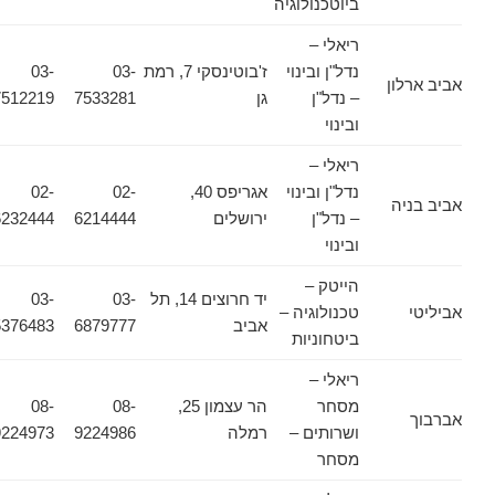
ביוטכנולוגיה
ריאלי –
נדל"ן ובינוי
ז'בוטינסקי 7, רמת
03-
03-
אביב ארלון
– נדל"ן
גן
7533281
7512219
ובינוי
ריאלי –
נדל"ן ובינוי
אגריפס 40,
02-
02-
אביב בניה
– נדל"ן
ירושלים
6214444
6232444
ובינוי
הייטק –
יד חרוצים 14, תל
03-
03-
אביליטי
טכנולוגיה –
אביב
6879777
5376483
ביטחוניות
ריאלי –
מסחר
הר עצמון 25,
08-
08-
אברבוך
ושרותים –
רמלה
9224986
9224973
מסחר