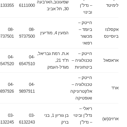
שמעונוב,הארבעה
לימיטד
– נדל"ן
6111000
6133355
30, תל אביב
ובינוי
הייטק –
אקסלנז
ביומד –
08-
08-
המעין 4, מודיעין
ביוסיינס
מכשור
9737500
9737501
רפואי
הייטק –
א.ת. רמת גבריאל,
04-
04-
אראסאל
טכנולוגיה –
ת"ד 21,
6547520
6547510
ביטחוניות
מגדל-העמק
הייטק –
טכנולוגיה –
04-
04-
ארד
אלקטרוניקה
9897911
9897926
ואופטיקה
ריאלי –
נדל"ן ובינוי
בן גוריון 1, בני
03-
03-
ארזים(ש)
– נדל"ן
ברק
6132243
6132245