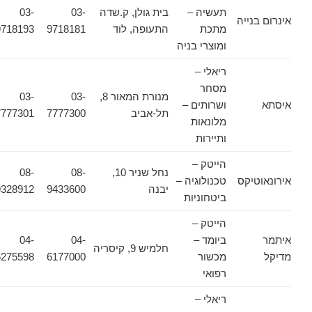
תעשיה –
בית גולן, ק.שדה
03-
03-
אינרום בנייה
מתכת
התעופה, לוד
9718181
9718193
ומוצרי בניה
ריאלי –
מסחר
מנורת המאור 8,
03-
03-
איסתא
ושרותים –
תל-אביב
7777300
7777301
מלונאות
ותיירות
הייטק –
נחל שניר 10,
08-
08-
אירונאוטיקס
טכנולוגיה –
יבנה
9433600
9328912
ביטחוניות
הייטק –
איתמר
ביומד –
04-
04-
חלמיש 9, קיסריה
מדיקל
מכשור
6177000
6275598
רפואי
ריאלי –