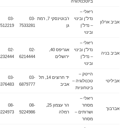
ביוטכנולוגיה
ריאלי –
נדל"ן ובינוי
ז'בוטינסקי 7, רמת
03-
03-
אביב ארלון
– נדל"ן
גן
7533281
7512219
ובינוי
ריאלי –
נדל"ן ובינוי
אגריפס 40,
02-
02-
אביב בניה
– נדל"ן
ירושלים
6214444
6232444
ובינוי
הייטק –
יד חרוצים 14, תל
03-
03-
אביליטי
טכנולוגיה –
אביב
6879777
5376483
ביטחוניות
ריאלי –
מסחר
הר עצמון 25,
08-
08-
אברבוך
ושרותים –
רמלה
9224986
9224973
מסחר