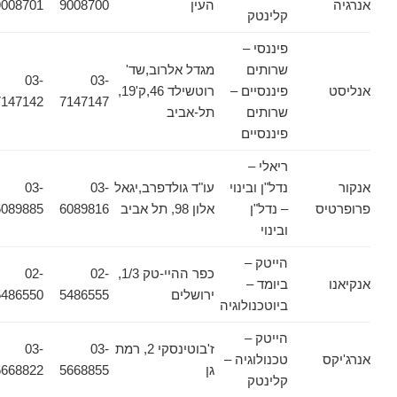
אנרגיה
העין
9008700
9008701
קלינטק
פיננסי –
שרותים
מגדל אלרוב,שד'
03-
03-
אנליסט
פיננסיים –
רוטשילד 46,ק'19,
7147142
7147147
שרותים
תל-אביב
פיננסיים
ריאלי –
אנקור
נדל"ן ובינוי
עו"ד גולדפרב,יגאל
03-
03-
פרופרטיס
– נדל"ן
אלון 98, תל אביב
6089816
6089885
ובינוי
הייטק –
כפר ההיי-טק 1/3,
02-
02-
אנקיאנו
ביומד –
ירושלים
5486555
5486550
ביוטכנולוגיה
הייטק –
ז'בוטינסקי 2, רמת
03-
03-
אנרג'יקס
טכנולוגיה –
גן
5668855
5668822
קלינטק