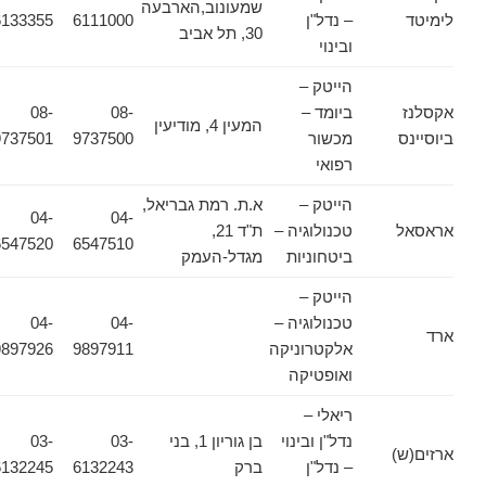
שמעונוב,הארבעה
לימיטד
– נדל"ן
6111000
6133355
30, תל אביב
ובינוי
הייטק –
אקסלנז
ביומד –
08-
08-
המעין 4, מודיעין
ביוסיינס
מכשור
9737500
9737501
רפואי
הייטק –
א.ת. רמת גבריאל,
04-
04-
אראסאל
טכנולוגיה –
ת"ד 21,
6547520
6547510
ביטחוניות
מגדל-העמק
הייטק –
טכנולוגיה –
04-
04-
ארד
אלקטרוניקה
9897911
9897926
ואופטיקה
ריאלי –
נדל"ן ובינוי
בן גוריון 1, בני
03-
03-
ארזים(ש)
– נדל"ן
ברק
6132243
6132245