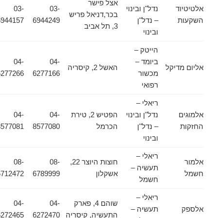
אצל פישר
אלטיטיוד
נדל"ן ובינוי
03-
03-
בכר,דניאל פריש
השקעות
– נדל"ן
6944249
6944157
3, תל אביב
ובינוי
הייטק –
ביומד –
04-
04-
אליום מדיקל
האשל 2, קיסריה
מכשור
6277166
6277266
רפואי
ריאלי –
אלמוגים
נדל"ן ובינוי
הפטיש 2, טירת
04-
04-
החזקות
– נדל"ן
הכרמל
8577080
8577081
ובינוי
ריאלי –
אלמור
חוצות היוצר 22,
08-
08-
תעשיה –
חשמל
אשקלון
6789999
6712472
חשמל
ריאלי –
שוהם 4, פארק
04-
04-
אלספק
תעשיה –
התעשיה, קיסריה
6272470
6272465