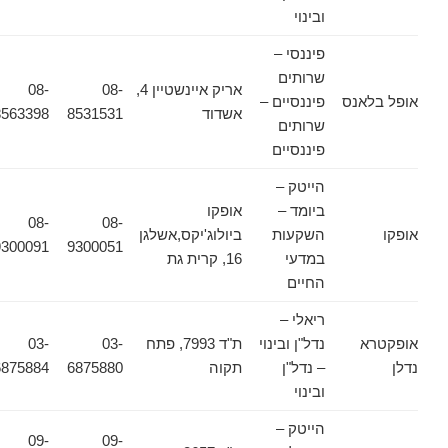
ובינוי
פיננסי –
שרותים
אריק איינשטיין 4,
08-
08-
אופל בלאנס
פיננסיים –
אשדוד
8531531
8563398
שרותים
פיננסיים
הייטק –
ביומד –
אופקו
08-
08-
אופקו
השקעות
ביולוג'יקס,אשלגן
9300091
9300051
במדעי
16, קרית גת
החיים
ריאלי –
אופקטרא
נדל"ן ובינוי
ת"ד 7993, פתח
03-
03-
נדלן
– נדל"ן
תקוה
6875880
6875884
ובינוי
הייטק –
09-
09-