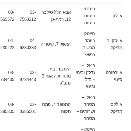
פיננסי –
אבא הלל סילבר
03-
03-
איילון
ביטוח –
12, רמת-גן
7569212
7569572
ביטוח
הייטק –
אייסקיור
ביומד –
04-
04-
האשל 7, קיסריה
מדיקל
מכשור
6230333
6230222
רפואי
ריאלי –
הערבה, בית
איירפורט
נדל"ן ובינוי
03-
03-
מוטורולה אגף B,
סיטי
– נדל"ן
9734443
9734439
נתב"ג
ובינוי
ריאלי –
אילקס
מסחר
התנופה 7, פתח
03-
03-
מדיקל
ושרותים –
תקוה
9385501
9385809
מסחר
הייטק –