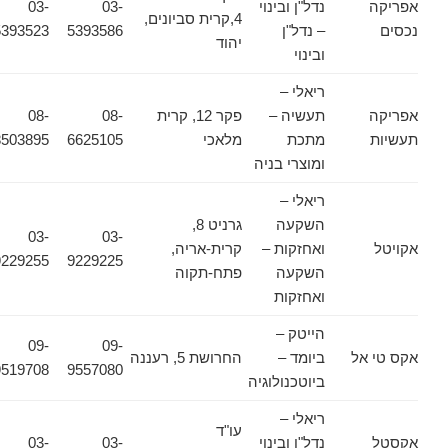
אפריקה
נדל"ן ובינוי
03-
03-
4,קרית סביונים,
נכסים
– נדל"ן
5393586
5393523
יהוד
ובינוי
ריאלי –
אפריקה
תעשיה –
פקר 12, קרית
08-
08-
תעשיות
מתכת
מלאכי
6625105
8503895
ומוצרי בניה
ריאלי –
השקעה
גרניט 8,
03-
03-
אקויטל
ואחזקות –
קרית-אריה,
9229255
9229225
השקעה
פתח-תקוה
ואחזקות
הייטק –
09-
09-
אקס טי אל
ביומד –
החרושת 5, רעננה
9519708
9557080
ביוטכנולוגיה
ריאלי –
עו"ד
אקסטל
נדל"ן ובינוי
03-
03-