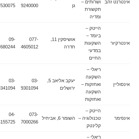
אינטרנט זהב
ושרותים –
גן
9240000
7530075
תקשורת
ומדיה
הייטק –
ביומד –
אושיסקין 11,
077-
09-
אינטרקיור
השקעות
חדרה
4605012
7680244
במדעי
החיים
ריאלי –
השקעה
יעקב אליאב 5,
03-
03-
אינסוליין
ואחזקות –
ירושלים
9301094
9341094
השקעה
ואחזקות
הייטק –
04-
073-
אינפימר
טכנולוגיה –
השומר 6, אביחיל
6155725
7000266
קלינטק
ריאלי –