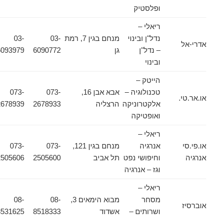
ופלסטיק
ריאלי –
נדל"ן ובינוי
מנחם בגין 7, רמת
03-
03-
אדרי-אל
– נדל"ן
גן
6090772
6093979
ובינוי
הייטק –
טכנולוגיה –
אבא אבן 16,
073-
073-
או.אר.טי.
אלקטרוניקה
הרצליה
2678933
2678939
ואופטיקה
ריאלי –
או.פי.סי
אנרגיה
מנחם בגין 121,
073-
073-
אנרגיה
וחיפושי נפט
תל אביב
2505600
2505606
וגז – אנרגיה
ריאלי –
מסחר
מבוא הימאים 3,
08-
08-
אוברסיז
ושרותים –
אשדוד
8518333
8531625