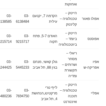
ואחזקות
הייטק –
הקדמה 7, יקנעם
03-
03-
אפולו פאוור
טכנולוגיה –
עילית
6138484
6138585
קלינטק
הייטק –
האודם 5-7, פתח
03-
03-
אפוסנס
ביומד –
תקוה
9215717
9215714
ביוטכנולוגיה
ריאלי –
מסחר
אפיו
גולן קאשי, מנחם
03-
03-
ושרותים –
אפריקה-ש
בגין 88, תל אביב
5445233
6244425
תקשורת
ומדיה
הייטק –
לייף טרי
טכנולוגיה –
03-
03-
אפליי
מרקטינג,הנחושת
תוכנה
7694750
5480236
4, תל אביב
ואינטרנט