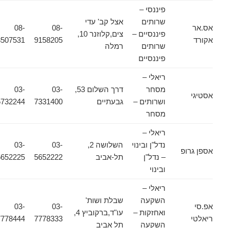
פיננסי –
שרותים
אצל קב' עדי
אס.אר
08-
08-
פיננסיים –
צים,קלוזנר 10,
אקורד
9158205
8507531
שרותים
רמלה
פיננסיים
ריאלי –
מסחר
דרך השלום 53,
03-
03-
אסטיגי
ושרותים –
גבעתיים
7331400
5732244
מסחר
ריאלי –
נדל"ן ובינוי
השלושה 2,
03-
03-
אספן גרופ
– נדל"ן
תל-אביב
5652222
5652225
ובינוי
ריאלי –
השקעה
שבלת ושות'
אפ.סי
03-
03-
ואחזקות –
עו"ד,ברקוביץ 4,
ריאלטי
7778333
7778444
השקעה
תל אביב