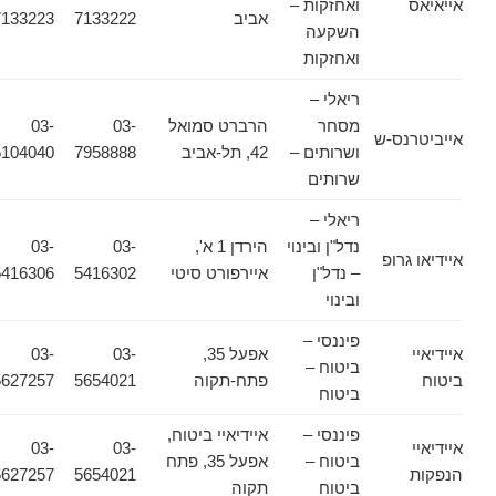
אייאיאס
ואחזקות –
אביב
7133222
7133223
השקעה
ואחזקות
ריאלי –
מסחר
הרברט סמואל
03-
03-
אייביטרנס-ש
ושרותים –
42, תל-אביב
7958888
5104040
שרותים
ריאלי –
נדל"ן ובינוי
הירדן 1 א',
03-
03-
איידיאו גרופ
– נדל"ן
איירפורט סיטי
5416302
5416306
ובינוי
פיננסי –
איידיאיי
אפעל 35,
03-
03-
ביטוח –
ביטוח
פתח-תקוה
5654021
5627257
ביטוח
פיננסי –
איידיאיי ביטוח,
איידיאיי
03-
03-
ביטוח –
אפעל 35, פתח
הנפקות
5654021
5627257
ביטוח
תקוה