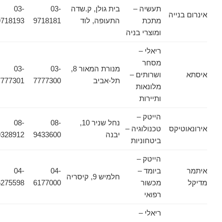
תעשיה –
בית גולן, ק.שדה
03-
03-
אינרום בנייה
מתכת
התעופה, לוד
9718181
9718193
ומוצרי בניה
ריאלי –
מסחר
מנורת המאור 8,
03-
03-
איסתא
ושרותים –
תל-אביב
7777300
7777301
מלונאות
ותיירות
הייטק –
נחל שניר 10,
08-
08-
אירונאוטיקס
טכנולוגיה –
יבנה
9433600
9328912
ביטחוניות
הייטק –
איתמר
ביומד –
04-
04-
חלמיש 9, קיסריה
מדיקל
מכשור
6177000
6275598
רפואי
ריאלי –