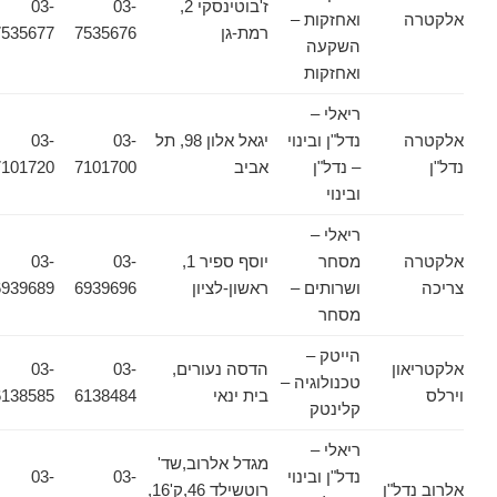
ז'בוטינסקי 2,
03-
03-
אלקטרה
ואחזקות –
רמת-גן
7535676
7535677
השקעה
ואחזקות
ריאלי –
אלקטרה
נדל"ן ובינוי
יגאל אלון 98, תל
03-
03-
נדל"ן
– נדל"ן
אביב
7101700
7101720
ובינוי
ריאלי –
אלקטרה
מסחר
יוסף ספיר 1,
03-
03-
צריכה
ושרותים –
ראשון-לציון
6939696
6939689
מסחר
הייטק –
אלקטריאון
הדסה נעורים,
03-
03-
טכנולוגיה –
וירלס
בית ינאי
6138484
6138585
קלינטק
ריאלי –
מגדל אלרוב,שד'
נדל"ן ובינוי
03-
03-
אלרוב נדל"ן
רוטשילד 46,ק'16,