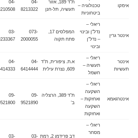
ת"ד 189, אזור
04-
04-
אימקו
טכנולוגיה –
תעשיה, תל-חנן
8213322
8210508
ביטחוניות
ריאלי –
נדל"ן ובינוי
המפלסים 17,
073-
03-
אינטר גרין
– נדל"ן
פתח תקוה
2000055
9233367
ובינוי
ריאלי –
אינטר
א.ת. ציפורית, ת"ד
04-
04-
תעשיה –
תעשיות
609, נצרת עילית
6414444
6414333
חשמל
ריאלי –
השקעה
ת"ד 389, הרצליה
09-
09-
אינטרגאמא
ואחזקות –
ב'
9521890
9521800
השקעה
ואחזקות
ריאלי –
מסחר
דב פרידמן 2, רמת
03-
03-