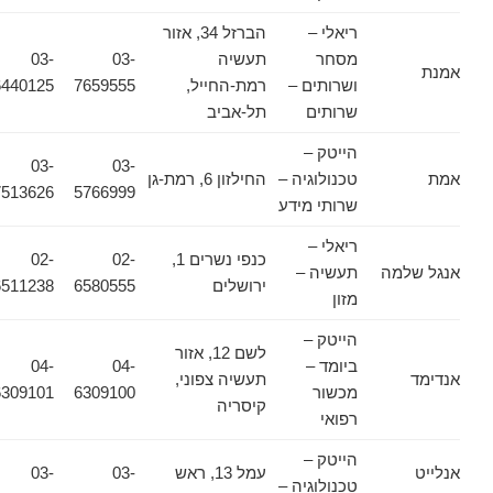
ריאלי –
הברזל 34, אזור
מסחר
תעשיה
03-
03-
אמנת
ושרותים –
רמת-החייל,
7659555
6440125
שרותים
תל-אביב
הייטק –
03-
03-
אמת
טכנולוגיה –
החילזון 6, רמת-גן
7513626
5766999
שרותי מידע
ריאלי –
כנפי נשרים 1,
02-
02-
אנגל שלמה
תעשיה –
ירושלים
6580555
6511238
מזון
הייטק –
לשם 12, אזור
ביומד –
04-
04-
אנדימד
תעשיה צפוני,
מכשור
6309100
6309101
קיסריה
רפואי
הייטק –
אנלייט
עמל 13, ראש
03-
03-
טכנולוגיה –