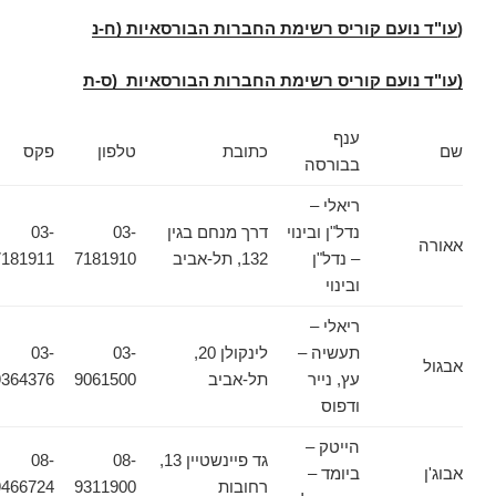
(
עו"ד נועם קוריס רשימת החברות הבורסאיות (ח-נ
(עו"ד נועם קוריס רשימת החברות הבורסאיות (ס-ת
ענף
שם
כתובת
טלפון
פקס
בבורסה
ריאלי –
נדל"ן ובינוי
דרך מנחם בגין
03-
03-
אאורה
– נדל"ן
132, תל-אביב
7181910
7181911
ובינוי
ריאלי –
תעשיה –
לינקולן 20,
03-
03-
אבגול
עץ, נייר
תל-אביב
9061500
9364376
ודפוס
הייטק –
גד פיינשטיין 13,
08-
08-
אבוג'ן
ביומד –
רחובות
9311900
9466724