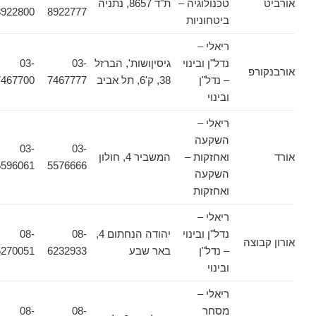
אורביט
טכנולוגיה –
ת"ד 8657, נתניה
8922800
8922777
ביטחוניות
ריאלי –
נדל"ן ובינוי
גיסיןושות', הברזל
03-
03-
אורבנקורפ
– נדל"ן
38, ק'6, תל אביב
7467777
7467700
ובינוי
ריאלי –
השקעה
03-
03-
אורד
ואחזקות –
המשביר 4, חולון
5596061
5576666
השקעה
ואחזקות
ריאלי –
נדל"ן ובינוי
יהודה הנחתום 4,
08-
08-
אורון קבוצה
– נדל"ן
באר שבע
6232933
6270051
ובינוי
ריאלי –
מסחר
08-
08-