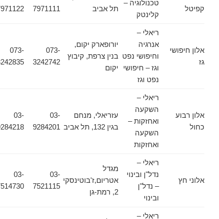
טכנולוגיה –
קפיטל
תל אביב
7971111
7971122
קלינטק
ריאלי –
אנרגיה
יורופארק יקום,
אלון חיפושי
073-
073-
וחיפושי נפט
בנין צרפת, קיבוץ
גז
3242742
3242835
וגז – חיפושי
יקום
נפט וגז
ריאלי –
השקעה
אלון רבוע
עזריאלי, מנחם
03-
03-
ואחזקות –
כחול
בגין 132, תל אביב
9284201
9284218
השקעה
ואחזקות
ריאלי –
מגדל
נדל"ן ובינוי
03-
03-
אלוני חץ
אטריום,ז'בוטינסקי
– נדל"ן
7521115
7514730
2, רמת-גן
ובינוי
ריאלי –