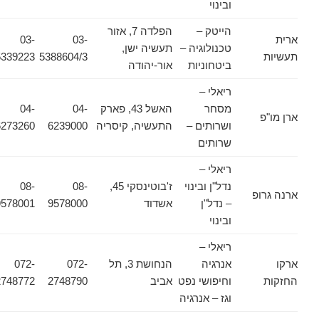
ובינוי
הייטק –
הפלדה 7, אזור
ארית
03-
03-
טכנולוגיה –
תעשיה ישן,
תעשיות
5388604/3
5339223
ביטחוניות
אור-יהודה
ריאלי –
מסחר
האשל 43, פארק
04-
04-
ארן מו"פ
ושרותים –
התעשיה, קיסריה
6239000
6273260
שרותים
ריאלי –
נדל"ן ובינוי
ז'בוטינסקי 45,
08-
08-
ארנה גרופ
– נדל"ן
אשדוד
9578000
9578001
ובינוי
ריאלי –
ארקו
אנרגיה
הנחושת 3, תל
072-
072-
החזקות
וחיפושי נפט
אביב
2748790
2748772
וגז – אנרגיה