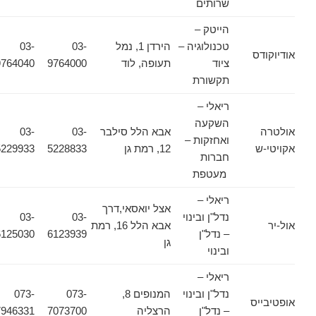
שרותים
הייטק –
טכנולוגיה –
הירדן 1, נמל
03-
03-
אודיוקודס
ציוד
תעופה, לוד
9764000
9764040
תקשורת
ריאלי –
השקעה
אולטרה
אבא הלל סילבר
03-
03-
ואחזקות –
אקויטי-ש
12, רמת גן
5228833
5229933
חברות
מעטפת
ריאלי –
אצל יואסאי,דרך
נדל"ן ובינוי
03-
03-
אול-יר
אבא הלל 16, רמת
– נדל"ן
6123939
6125030
גן
ובינוי
ריאלי –
נדל"ן ובינוי
המנופים 8,
073-
073-
אופטיבייס
– נדל"ן
הרצליה
7073700
7946331