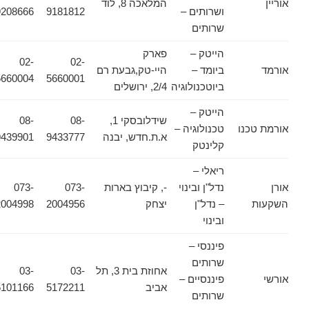
אוריין
המלאכה 8, לוד
ושרותים –
9181812
9208666
שרותים
הייטק –
פארק
02-
02-
אורמד
ביומד –
היי-טק,גבעת רם
5660004
5660001
ביוטכנולוגיה
2/4, ירושלים
הייטק –
שידלובסקי 1,
08-
08-
אורמת טכנו
טכנולוגיה –
א.ת.חדש, יבנה
9433777
9439901
קלינטק
ריאלי –
אורן
נדל"ן ובינוי
-, קיבוץ בארות
073-
073-
השקעות
– נדל"ן
יצחק
2004956
2004998
ובינוי
פיננסי –
שרותים
אחוזת בית 3, תל
03-
03-
אורשי
פיננסיים –
אביב
5172211
5101166
שרותים