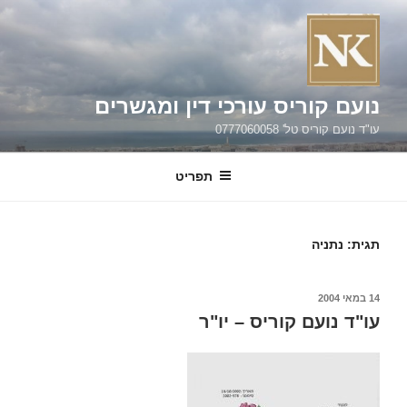
ילוג
תוכן
נועם קוריס עורכי דין ומגשרים
עו"ד נועם קוריס טל' 0777060058
תפריט
תגית:
נתניה
פורסם
14 במאי 2004
ב
עו"ד נועם קוריס – יו"ר