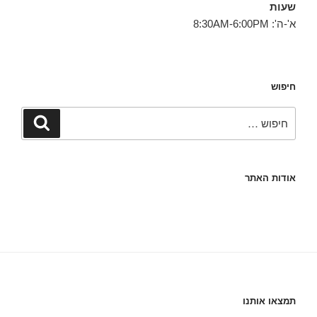
שעות
א'-ה': 8:30AM-6:00PM
חיפוש
חפש:
חיפוש
אודות האתר
תמצאו אותנו