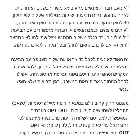
לא מעט חברות ואנשים מגיעים אל משרדי בשנים האחרונות,
לאחר שהוגשו נגדם תביעות ייצוגיות במיליוני שקלים לפי תיקון
40 לחוק התקשורת, הידוע כחוק הספאם או חוק דואר הזבל,
לעיתים מוצאים עצמם אנשים או חברות מתמודדים עם תביעות
של מיליונים, רק בגלל משלוח סמס או מייל שנשלחו לא בהתאם
לחוק (או אפילו כן בהתאם לחוק) ובכל מקרה ללא כוונה רעה.
זה מאוד לא נעים לקבל בדואר או עם שליח מעטפה עם תביעה
במיליונים, שבכלל לא דמיינו שתגיע אבל הניסיון מלמד שברוב
המקרים אפשר להגן היטב מפני תביעות מהסוג הזה, ואפילו
לקבל מהתובע את הוצאות המשפט, בגין תביעות שלא הוגשו
כראוי.
מנגנוני החקיקה בעולם בנושא הודעות מייל פרסומיות (ספאם)
התחלקו לשתי שיטות, שיטת ה-
OPT OUT
בארה"ב
המאפשרת למפרסם לשלוח הודעות פרסומיות מיוזמתו לכל
כתובת כל עוד לא ביקשו שיחדל, לבין שיטת ה-
OPT
OUT
האירופאית המחייבת את
בקשת הנמען מראש, לקבל