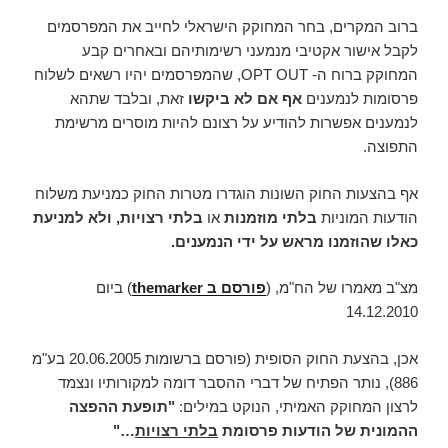
ברוב המקרים, בחר המחוקק הישראלי לחייב את המפרסמים
לקבל אישור אקטיבי מנמעני רשימותיהם ובאחרים קבע
המחוקק ברוח ה- OPT OUT, שהמפרסמים יהיו רשאים לשלוח
פרסומות לנמענים
אף אם לא ביקשו
זאת, ובלבד שתהא
לנמענים אפשרות להודיע על רצונם להיות מוסרים מרשימת
התפוצה.
אף בהצעות החוק השונות הוגדרו מטרות החוק כמניעת משלוח
הודעות המוניות
בלתי מוזמנות
או
בלתי רצויות, ולא למניעת
כאלו שהוזמנו מראש על ידי הנמענים.
מצ"ב מאמרו של הח"מ, (
פורסם ב
themarker
) ביום
14.12.2010
אכן, בהצעת החוק הסופית (פורסם ברשומות 20.06.2005 בע"מ
886), נותר הפתיח של דברי ההסבר דומה למקורותיו ונצמד
לרצון המחוקק האמיתי, הנוקט במילים:
"תופעת ההפצה
ההמונית של הודעות פרסומת
בלתי רצויות
…"