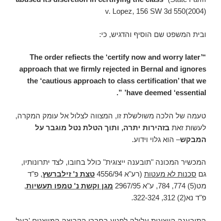
v. Lopez, 156 SW 3d 550(2004)
ובית המשפט שם הוסיף והדגיש, כי:
“The order refiects the ‘certify now and worry later’
approach that we firmly rejected in Bernal and ignores
the ‘cautious approach to class certification’ that we
have deemed ‘essential’ ”.
טעמה של הלכה משולשלת זו, המצווה לצלול אל עומק המקרה,
לעשות זאת
בזהירות יתרה, ותוך הטלת נטל מוגבר על
המבקש
– הוא גלוי וידוע.
המכשיר המכונה "תובענה ייצוגית" כולל בחובו, לצד יתרונותיו,
גם
סכנות לא מעטות
(רע"א 4556/94
טצת נ' זילברשץ
, פ"ד
מט(5) 774, 784, ע"א 2967/95
מגן וקשת נ' טמפו תעשיות
,
פ"ד נא(2) 312, 322-324.
התובענה הייצוגית עלולה לפגוע בחברי הקבוצה המיוצגים 'בעל