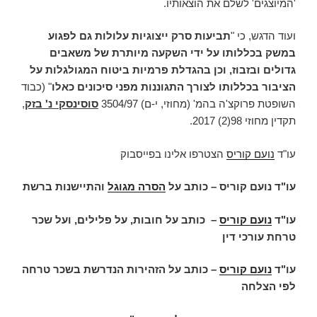
'המיוצגים' לשלם את הוצאותיו.
ועוד הדגש, כי "
תביעות סרק ייצוגיות עלולות גם לפגוע
במשק בכללותו על ידי השקעה מיותרת של משאבים
גדולים ובזבוז, וכן בהגדלת פרמיות ביטוח המגולגלות על
הציבור בכללותו לצורך התגוננות מפני סיכונים כאלו
" (כבוד
השופטת פרוקצ'ה בהמ' (מחוזי, י-ם) 3504/97
סוסינסקי נ' בזק
,
תקדין מחוזי 98(2) 2017.
עו"ד
נועם קוריס
הצטרפו אלינו בפייסבוק
עו"ד נועם קוריס – כותב על
הסרה מגוגל
והתיישנות ברשת
עו"ד
נועם קוריס
–
כותב על חובות, על פלילים, ועל שכר
טרחת עורכי דין
עו"ד
נועם קוריס
– כותב על הזהירות הנדרשת בשכר טרחה
לפי הצלחה