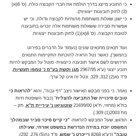
כי התובע מייצג בדרך הולמת את חברי הקבוצה כולה. (ס' 8(א)
(3) לחוק תובענות ייצוגיות).
כי ישנן שאלות משותפות מהותיות לקבוצה גדולה, וכי יש
אפשרות סבירה ששאלות משותפות אלה יוכרעו בתובענה
לטובת הקבוצה. (ס' 8(א)(1) לחוק תובענות ייצוגיות.
ועוד תנאים מתנאים שונים (נעמוד על הדברים בפירוט
בהמשך), כאשר נטל הראיה להוכחות התקיימות התנאים
הדרושים לשם אישור תובענה כייצוגית- מוטל על המבקש להיות
תובע ייצוגי (ע"א 2967/95
מגן וקשת בע"מ נ' טמפו תעשיות
,
פ"ד נא(2) 312, 329. ונטל זה אינו קל ערך:
נאמר, כי בפני מבקש האישור ניצב "רף גבוה", והוא "
להראות כי
טובים סיכוייה של התביעה להצליח
" (כבוד השופטת חיות
בת"א (מחוזי, ת"א) 21699/00
שוטוגיאן נ' עיריית ת"א
, תק –
מח 2003(1) 309.)
הודגש, שעל המבקש להראות-
"כי קיים סיכוי סביר שבמהלך
המשפט יוכח במידה הנדרשת במשפט אזרחי, שעילתו
טובה"
(רע"א 8268
רייכרט נ' שמש
, פ"ד נה(5) 276, 292).