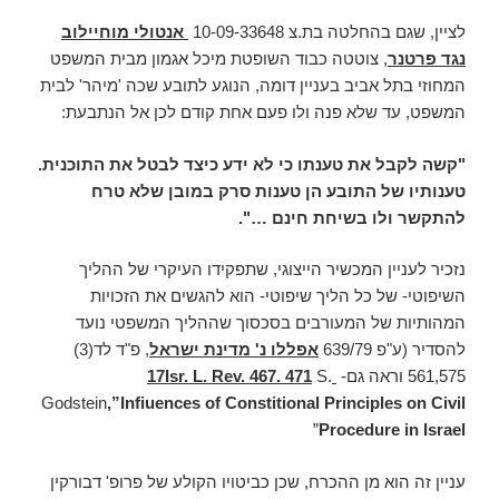
לציין, שגם בהחלטה בת.צ 10-09-33648
אנטולי מוחיילוב
נגד פרטנר
, צוטטה כבוד השופטת מיכל אגמון מבית המשפט
המחוזי בתל אביב בעניין דומה, הנוגע לתובע שכה 'מיהר' לבית
המשפט, עד שלא פנה ולו פעם אחת קודם לכן אל הנתבעת:
"קשה לקבל את טענתו כי לא ידע כיצד לבטל את התוכנית.
טענותיו של התובע הן טענות סרק במובן שלא טרח
להתקשר ולו בשיחת חינם …".
נזכיר לעניין המכשיר הייצוגי, שתפקידו העיקרי של ההליך
השיפוטי- של כל הליך שיפוטי- הוא להגשים את הזכויות
המהותיות של המעורבים בסכסוך שההליך המשפטי נועד
להסדיר (ע"פ 639/79
אפללו נ' מדינת ישראל
, פ"ד לד(3)
561,575 וראה גם-
17Isr. L. Rev. 467. 471
S.
Godstein
,”Infiuences of Constitional Principles on Civil
”
Procedure in Israel
עניין זה הוא מן ההכרח, שכן כביטויו הקולע של פרופ' דבורקין