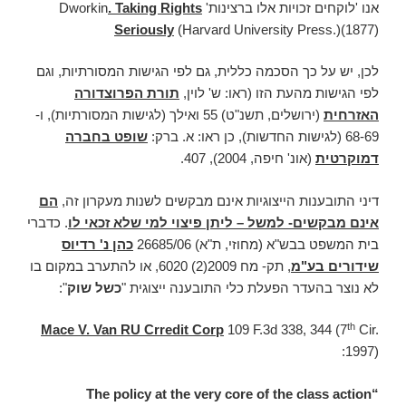
אנו 'לוקחים זכויות אלו ברצינות' Dworkin
. Taking Rights
Seriously
(Harvard University Press.)(1877)
לכן, יש על כך הסכמה כללית, גם לפי הגישות המסורתיות, וגם
לפי הגישות מהעת הזו (ראו: ש' לוין,
תורת הפרוצדורה
האזרחית
(ירושלים, תשנ"ט) 55 ואילך (לגישות המסורתיות), ו-
68-69 (לגישות החדשות), כן ראו: א. ברק:
שופט בחברה
דמוקרטית
(אונ' חיפה, 2004), 407.
דיני התובענות הייצוגיות אינם מבקשים לשנות מעקרון זה,
הם
אינם מבקשים- למשל – ליתן פיצוי למי שלא זכאי לו
. כדברי
בית המשפט בבש"א (מחוזי, ת"א) 26685/06
כהן נ' רדיוס
שידורים בע"מ
, תק- מח 2009(2) 6020, או להתערב במקום בו
לא נוצר בהעדר הפעלת כלי התובענה ייצוגית "
כשל שוק
":
th
Mace V. Van RU Crredit Corp
109 F.3d 338, 344 (7
Cir.
1997):
“The policy at the very core of the class action