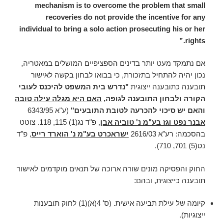
mechanism is to overcome the problem that small
recoveries do not provide the incentive for any
individual to bring a solo action prosecuting his or her
rights.”
אם נתמקד מעט יותר בדינים הספציפיים המושלים במאטריה,
נכון יהיה להתחיל בתזכורת, כי בבואו לבחון בקשה לאישור
תובענה כתובענה ייצוגית
"נדרש בית המשפט להיכנס לעובי
הקורה ולבחון התובענה לגופה,
האם היא מגלה עילה טובה
והאם יש סיכוי להכרעה לטובת התובעים"
(ע"א 6343/95
אבנר נפט וגז בע"מ נ' טוביה אבן
, פ"ד נג(1) 115, 118. צוטט
בהסכמה: רע"א 2616/03
ישראכרט בע"מ נ' הוארד רייס
, פ"ד
נט(5) 701, 710).
החוק והפסיקה מונים שורה ארוכה של תנאים מוקדמים לאישור
תובענה כייצוגית, ובהם:
קיומה של עילת תביעה אישית. (ס' 4(א)(1) לחוק תובענות
ייצוגיות).