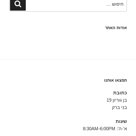
חפש:
חיפוש
אודות האתר
תמצאו אותנו
כתובת
בן גוריון 19
בני ברק
שעות
א'-ה': 8:30AM-6:00PM