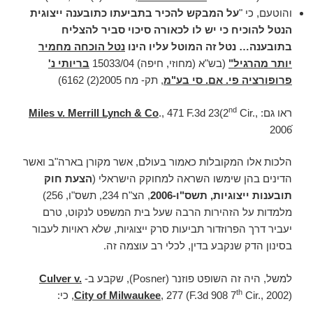
והוטעם, כי "
על המבקש להכיר בתביעתו כתובענה ייצוגית
הנטל להוכיח כי יש לו לכאורה סיכוי סביר להצליח
בתובענה… נטל זה המוטל עליו הינו
נטל הוכחה מחמיר
יותר מהרגיל"
(בש"א (מחוזי, חיפה) 15033/04
בריותי נ'
פרופורציה פי. אם. סי בע"מ
, תק- מח 2005(2) 6162)
nd
ראו גם:
Cir.,
., 471 F.3d 23(2
Miles v. Merrill Lynch & Co
2006ׁׁׁ
הלכות אלו המקובלות כאמור בעולם, אשר מקורן בארה"ב ואשר
הדינים בהן שימשו השראה למחוקק הישראלי (
הצעת חוק
תובענות ייצוגיות, תשס"ו-2006
, הצ"ח 234, תשס"ו, 256)
מלמדות על הזהירות הרבה שעל בית המשפט לנקוט, טרם
יעביר דרך הפרוזדור תביעות סרק ייצוגיות, שלא ראויות לעבור
בסינון הדק שנקבע בדין, לכלי רב עוצמה זה.
למשל, היה זה השופט פוזנר (Posner), שקבע ב-
Culver v.
th
Cir., 2002), כי:
, 277 (F.3d 908 7
City of Milwaukee