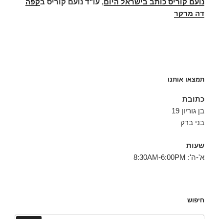
נועם קוריס כותב בישראל היום
,
עו"ד נועם קוריס
ב
קפה
דה מרקר
תמצאו אותנו
כתובת
בן גוריון 19
בני ברק
שעות
א'-ה': 8:30AM-6:00PM
חיפוש