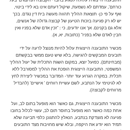
כורחם', עמדתם לא נשמעת, שיקול דעתם אינו בא לידי ביטוי,
ואף על פי כן- תוצאות ההליך תהווה מעשה בית דין נגדם. בכך
יש לא רק פגיעה בזכות הטיעון של קבוצה גדולה של אנשים,
אלא גם בקנינם. אך אנו יודעים, כי : "זכין אדם שלא בפניו ואין
חבין לאדם שלא בפניו" (כתובות, יא, א).
מכשיר התובענה הייצוגית עלול להיות מנוצל לרעה על ידי
תובעים המבקשים להגישה, בלא שיש טעם ממשי בבקשתם
(מבחינתם). כפועל יוצא, במקום השגת התכלית של יעול ההליך
המשפטי, התובענה הייצוגית הופכת את ההליך למסורבל ללא
תכלית. במקרה הגרוע עוד יותר- המדובר במכשיר ליצירת לחץ
לא לגיטימי על הנתבע, לשם עשיית רווחים ' אישיים' (להבדיל
מרווחים לקבוצה).
מכשיר התובענה הייצוגית, גם כאשר הוא מופעל בתום לב, ועל
אחת כמה כאשר הוא מופעל בחוסר תום לב, עשוי לכלול בחובו
פגיעה לא מוצדקת בנתבע, הנאלץ להתגונן כלפי תביעה שלא
תמיד הוא יודע את היקפה, ובלא שיש מחויבות מצד התובעים