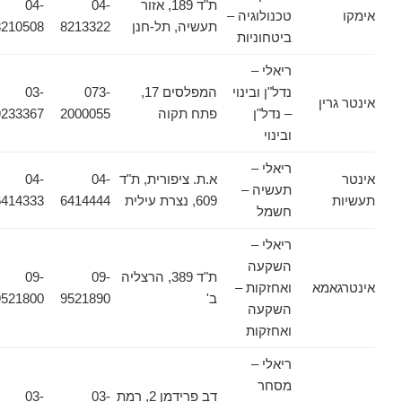
ת"ד 189, אזור
04-
04-
אימקו
טכנולוגיה –
תעשיה, תל-חנן
8213322
8210508
ביטחוניות
ריאלי –
נדל"ן ובינוי
המפלסים 17,
073-
03-
אינטר גרין
– נדל"ן
פתח תקוה
2000055
9233367
ובינוי
ריאלי –
אינטר
א.ת. ציפורית, ת"ד
04-
04-
תעשיה –
תעשיות
609, נצרת עילית
6414444
6414333
חשמל
ריאלי –
השקעה
ת"ד 389, הרצליה
09-
09-
אינטרגאמא
ואחזקות –
ב'
9521890
9521800
השקעה
ואחזקות
ריאלי –
מסחר
דב פרידמן 2, רמת
03-
03-