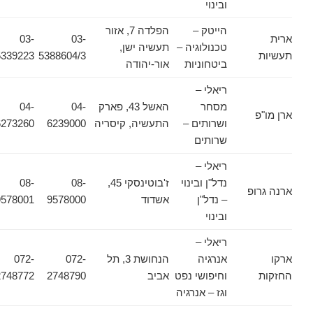
ובינוי
הייטק –
הפלדה 7, אזור
ארית
03-
03-
טכנולוגיה –
תעשיה ישן,
תעשיות
5388604/3
5339223
ביטחוניות
אור-יהודה
ריאלי –
מסחר
האשל 43, פארק
04-
04-
ארן מו"פ
ושרותים –
התעשיה, קיסריה
6239000
6273260
שרותים
ריאלי –
נדל"ן ובינוי
ז'בוטינסקי 45,
08-
08-
ארנה גרופ
– נדל"ן
אשדוד
9578000
9578001
ובינוי
ריאלי –
ארקו
אנרגיה
הנחושת 3, תל
072-
072-
החזקות
וחיפושי נפט
אביב
2748790
2748772
וגז – אנרגיה