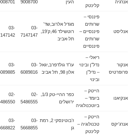
אנרגיה
העין
9008700
9008701
קלינטק
פיננסי –
שרותים
מגדל אלרוב,שד'
03-
03-
אנליסט
פיננסיים –
רוטשילד 46,ק'19,
7147142
7147147
שרותים
תל-אביב
פיננסיים
ריאלי –
אנקור
נדל"ן ובינוי
עו"ד גולדפרב,יגאל
03-
03-
פרופרטיס
– נדל"ן
אלון 98, תל אביב
6089816
6089885
ובינוי
הייטק –
כפר ההיי-טק 1/3,
02-
02-
אנקיאנו
ביומד –
ירושלים
5486555
5486550
ביוטכנולוגיה
הייטק –
ז'בוטינסקי 2, רמת
03-
03-
אנרג'יקס
טכנולוגיה –
גן
5668855
5668822
קלינטק