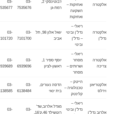
ז'בוטינסקי 2,
03-
03-
אלקטרה
ואחזקות –
רמת-גן
7535676
7535677
השקעה
ואחזקות
ריאלי –
אלקטרה
נדל"ן ובינוי
יגאל אלון 98, תל
03-
03-
נדל"ן
– נדל"ן
אביב
7101700
7101720
ובינוי
ריאלי –
אלקטרה
מסחר
יוסף ספיר 1,
03-
03-
צריכה
ושרותים –
ראשון-לציון
6939696
6939689
מסחר
הייטק –
אלקטריאון
הדסה נעורים,
03-
03-
טכנולוגיה –
וירלס
בית ינאי
6138484
6138585
קלינטק
ריאלי –
מגדל אלרוב,שד'
נדל"ן ובינוי
03-
03-
אלרוב נדל"ן
רוטשילד 46,ק'16,