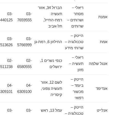
ריאלי –
הברזל 34, אזור
מסחר
תעשיה
03-
03-
אמנת
ושרותים –
רמת-החייל,
7659555
6440125
שרותים
תל-אביב
הייטק –
03-
03-
אמת
טכנולוגיה –
החילזון 6, רמת-גן
7513626
5766999
שרותי מידע
ריאלי –
כנפי נשרים 1,
02-
02-
אנגל שלמה
תעשיה –
ירושלים
6580555
6511238
מזון
הייטק –
לשם 12, אזור
ביומד –
04-
04-
אנדימד
תעשיה צפוני,
מכשור
6309100
6309101
קיסריה
רפואי
הייטק –
אנלייט
עמל 13, ראש
03-
03-
טכנולוגיה –