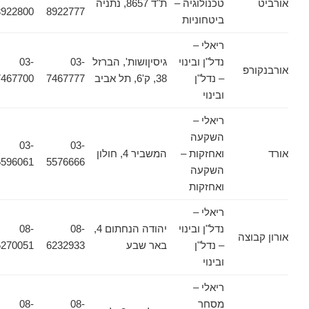
אורביט
טכנולוגיה –
ת"ד 8657, נתניה
8922800
8922777
ביטחוניות
ריאלי –
נדל"ן ובינוי
גיסיןושות', הברזל
03-
03-
אורבנקורפ
– נדל"ן
38, ק'6, תל אביב
7467777
7467700
ובינוי
ריאלי –
השקעה
03-
03-
אורד
ואחזקות –
המשביר 4, חולון
5596061
5576666
השקעה
ואחזקות
ריאלי –
נדל"ן ובינוי
יהודה הנחתום 4,
08-
08-
אורון קבוצה
– נדל"ן
באר שבע
6232933
6270051
ובינוי
ריאלי –
מסחר
08-
08-