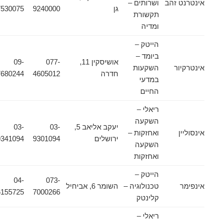
אינטרנט זהב
ושרותים –
גן
9240000
7530075
תקשורת
ומדיה
הייטק –
ביומד –
אושיסקין 11,
077-
09-
אינטרקיור
השקעות
חדרה
4605012
7680244
במדעי
החיים
ריאלי –
השקעה
יעקב אליאב 5,
03-
03-
אינסוליין
ואחזקות –
ירושלים
9301094
9341094
השקעה
ואחזקות
הייטק –
04-
073-
אינפימר
טכנולוגיה –
השומר 6, אביחיל
6155725
7000266
קלינטק
ריאלי –