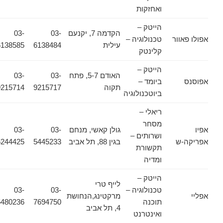
ואחזקות
הייטק –
הקדמה 7, יקנעם
03-
03-
אפולו פאוור
טכנולוגיה –
עילית
6138484
6138585
קלינטק
הייטק –
האודם 5-7, פתח
03-
03-
אפוסנס
ביומד –
תקוה
9215717
9215714
ביוטכנולוגיה
ריאלי –
מסחר
אפיו
גולן קאשי, מנחם
03-
03-
ושרותים –
אפריקה-ש
בגין 88, תל אביב
5445233
6244425
תקשורת
ומדיה
הייטק –
לייף טרי
טכנולוגיה –
03-
03-
אפליי
מרקטינג,הנחושת
תוכנה
7694750
5480236
4, תל אביב
ואינטרנט