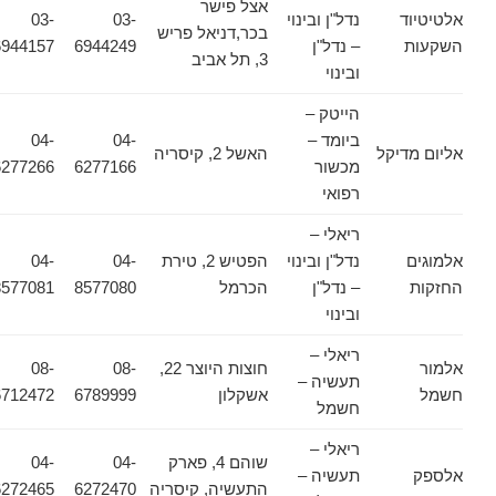
אצל פישר
אלטיטיוד
נדל"ן ובינוי
03-
03-
בכר,דניאל פריש
השקעות
– נדל"ן
6944249
6944157
3, תל אביב
ובינוי
הייטק –
ביומד –
04-
04-
אליום מדיקל
האשל 2, קיסריה
מכשור
6277166
6277266
רפואי
ריאלי –
אלמוגים
נדל"ן ובינוי
הפטיש 2, טירת
04-
04-
החזקות
– נדל"ן
הכרמל
8577080
8577081
ובינוי
ריאלי –
אלמור
חוצות היוצר 22,
08-
08-
תעשיה –
חשמל
אשקלון
6789999
6712472
חשמל
ריאלי –
שוהם 4, פארק
04-
04-
אלספק
תעשיה –
התעשיה, קיסריה
6272470
6272465