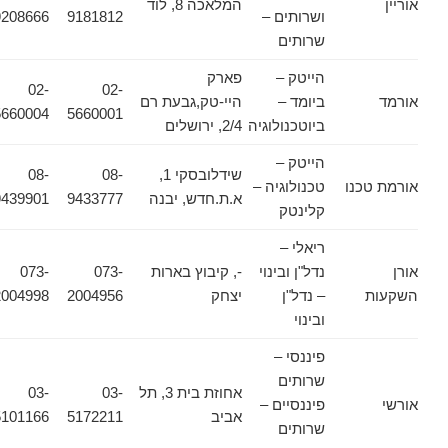
אוריין
המלאכה 8, לוד
ושרותים –
9181812
9208666
שרותים
הייטק –
פארק
02-
02-
אורמד
ביומד –
היי-טק,גבעת רם
5660004
5660001
ביוטכנולוגיה
2/4, ירושלים
הייטק –
שידלובסקי 1,
08-
08-
אורמת טכנו
טכנולוגיה –
א.ת.חדש, יבנה
9433777
9439901
קלינטק
ריאלי –
אורן
נדל"ן ובינוי
-, קיבוץ בארות
073-
073-
השקעות
– נדל"ן
יצחק
2004956
2004998
ובינוי
פיננסי –
שרותים
אחוזת בית 3, תל
03-
03-
אורשי
פיננסיים –
אביב
5172211
5101166
שרותים