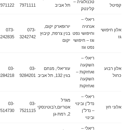
טכנולוגיה –
קפיטל
תל אביב
7971111
7971122
קלינטק
ריאלי –
אנרגיה
יורופארק יקום,
אלון חיפושי
073-
073-
וחיפושי נפט
בנין צרפת, קיבוץ
גז
3242742
3242835
וגז – חיפושי
יקום
נפט וגז
ריאלי –
השקעה
אלון רבוע
עזריאלי, מנחם
03-
03-
ואחזקות –
כחול
בגין 132, תל אביב
9284201
9284218
השקעה
ואחזקות
ריאלי –
מגדל
נדל"ן ובינוי
03-
03-
אלוני חץ
אטריום,ז'בוטינסקי
– נדל"ן
7521115
7514730
2, רמת-גן
ובינוי
ריאלי –