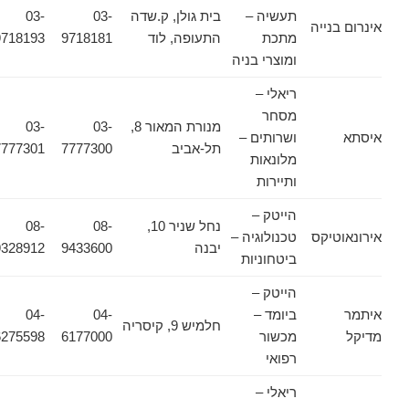
תעשיה –
בית גולן, ק.שדה
03-
03-
אינרום בנייה
מתכת
התעופה, לוד
9718181
9718193
ומוצרי בניה
ריאלי –
מסחר
מנורת המאור 8,
03-
03-
איסתא
ושרותים –
תל-אביב
7777300
7777301
מלונאות
ותיירות
הייטק –
נחל שניר 10,
08-
08-
אירונאוטיקס
טכנולוגיה –
יבנה
9433600
9328912
ביטחוניות
הייטק –
איתמר
ביומד –
04-
04-
חלמיש 9, קיסריה
מדיקל
מכשור
6177000
6275598
רפואי
ריאלי –