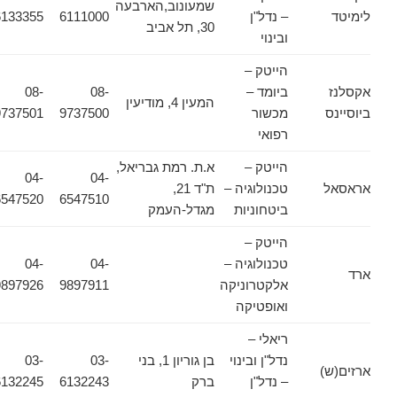
שמעונוב,הארבעה
לימיטד
– נדל"ן
6111000
6133355
30, תל אביב
ובינוי
הייטק –
אקסלנז
ביומד –
08-
08-
המעין 4, מודיעין
ביוסיינס
מכשור
9737500
9737501
רפואי
הייטק –
א.ת. רמת גבריאל,
04-
04-
אראסאל
טכנולוגיה –
ת"ד 21,
6547520
6547510
ביטחוניות
מגדל-העמק
הייטק –
טכנולוגיה –
04-
04-
ארד
אלקטרוניקה
9897911
9897926
ואופטיקה
ריאלי –
נדל"ן ובינוי
בן גוריון 1, בני
03-
03-
ארזים(ש)
– נדל"ן
ברק
6132243
6132245