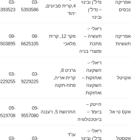
אפריקה
נדל"ן ובינוי
03-
03-
4,קרית סביונים,
נכסים
– נדל"ן
5393586
5393523
יהוד
ובינוי
ריאלי –
אפריקה
תעשיה –
פקר 12, קרית
08-
08-
תעשיות
מתכת
מלאכי
6625105
8503895
ומוצרי בניה
ריאלי –
השקעה
גרניט 8,
03-
03-
אקויטל
ואחזקות –
קרית-אריה,
9229255
9229225
השקעה
פתח-תקוה
ואחזקות
הייטק –
09-
09-
אקס טי אל
ביומד –
החרושת 5, רעננה
9519708
9557080
ביוטכנולוגיה
ריאלי –
עו"ד
אקסטל
נדל"ן ובינוי
03-
03-