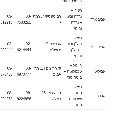
ביוטכנולוגיה
ריאלי –
נדל"ן ובינוי
ז'בוטינסקי 7, רמת
03-
03-
אביב ארלון
– נדל"ן
גן
7533281
7512219
ובינוי
ריאלי –
נדל"ן ובינוי
אגריפס 40,
02-
02-
אביב בניה
– נדל"ן
ירושלים
6214444
6232444
ובינוי
הייטק –
יד חרוצים 14, תל
03-
03-
אביליטי
טכנולוגיה –
אביב
6879777
5376483
ביטחוניות
ריאלי –
מסחר
הר עצמון 25,
08-
08-
אברבוך
ושרותים –
רמלה
9224986
9224973
מסחר