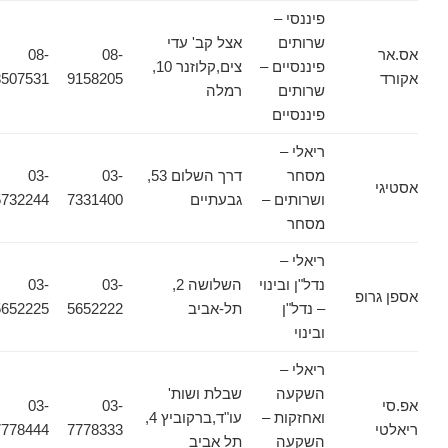
פיננסי –
שרותים
אצל קב' עדי
אס.אר
08-
08-
פיננסיים –
צים,קלוזנר 10,
אקורד
9158205
8507531
שרותים
רמלה
פיננסיים
ריאלי –
מסחר
דרך השלום 53,
03-
03-
אסטיגי
ושרותים –
גבעתיים
7331400
5732244
מסחר
ריאלי –
נדל"ן ובינוי
השלושה 2,
03-
03-
אספן גרופ
– נדל"ן
תל-אביב
5652222
5652225
ובינוי
ריאלי –
השקעה
שבלת ושות'
אפ.סי
03-
03-
ואחזקות –
עו"ד,ברקוביץ 4,
ריאלטי
7778333
7778444
השקעה
תל אביב