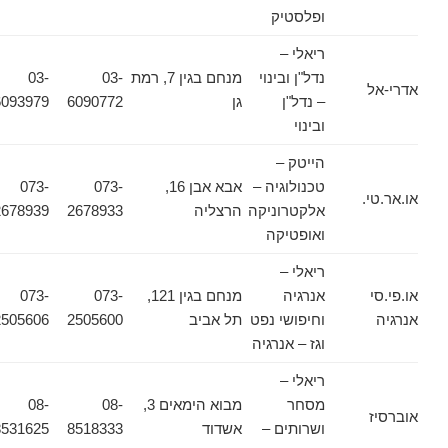
ופלסטיק
ריאלי –
נדל"ן ובינוי
מנחם בגין 7, רמת
03-
03-
אדרי-אל
– נדל"ן
גן
6090772
6093979
ובינוי
הייטק –
טכנולוגיה –
אבא אבן 16,
073-
073-
או.אר.טי.
אלקטרוניקה
הרצליה
2678933
2678939
ואופטיקה
ריאלי –
או.פי.סי
אנרגיה
מנחם בגין 121,
073-
073-
אנרגיה
וחיפושי נפט
תל אביב
2505600
2505606
וגז – אנרגיה
ריאלי –
מסחר
מבוא הימאים 3,
08-
08-
אוברסיז
ושרותים –
אשדוד
8518333
8531625