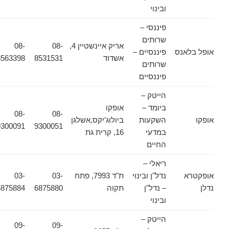
ובינוי
פיננסי –
שרותים
אריק איינשטיין 4,
08-
08-
אופל בלאנס
פיננסיים –
אשדוד
8531531
8563398
שרותים
פיננסיים
הייטק –
ביומד –
אופקו
08-
08-
אופקו
השקעות
ביולוג'יקס,אשלגן
9300091
9300051
במדעי
16, קרית גת
החיים
ריאלי –
אופקטרא
נדל"ן ובינוי
ת"ד 7993, פתח
03-
03-
נדלן
– נדל"ן
תקוה
6875880
6875884
ובינוי
הייטק –
09-
09-