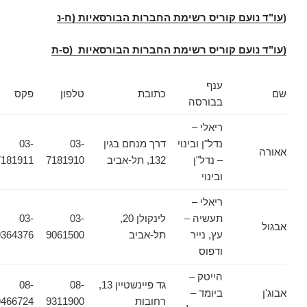
(
עו"ד נועם קוריס רשימת החברות הבורסאיות (ח-נ
(עו"ד נועם קוריס רשימת החברות הבורסאיות (ס-ת
ענף
שם
כתובת
טלפון
פקס
בבורסה
ריאלי –
נדל"ן ובינוי
דרך מנחם בגין
03-
03-
אאורה
– נדל"ן
132, תל-אביב
7181910
7181911
ובינוי
ריאלי –
תעשיה –
לינקולן 20,
03-
03-
אבגול
עץ, נייר
תל-אביב
9061500
9364376
ודפוס
הייטק –
גד פיינשטיין 13,
08-
08-
אבוג'ן
ביומד –
רחובות
9311900
9466724