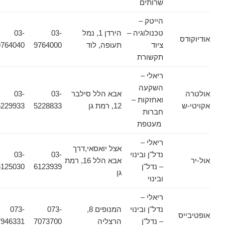
שרותים
הייטק –
טכנולוגיה –
הירדן 1, נמל
03-
03-
אודיוקודס
ציוד
תעופה, לוד
9764000
9764040
תקשורת
ריאלי –
השקעה
אולטרה
אבא הלל סילבר
03-
03-
ואחזקות –
אקויטי-ש
12, רמת גן
5228833
5229933
חברות
מעטפת
ריאלי –
אצל יואסאי,דרך
נדל"ן ובינוי
03-
03-
אול-יר
אבא הלל 16, רמת
– נדל"ן
6123939
6125030
גן
ובינוי
ריאלי –
נדל"ן ובינוי
המנופים 8,
073-
073-
אופטיבייס
– נדל"ן
הרצליה
7073700
7946331