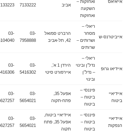
אייאיאס
ואחזקות –
אביב
7133222
7133223
השקעה
ואחזקות
ריאלי –
מסחר
הרברט סמואל
03-
03-
אייביטרנס-ש
ושרותים –
42, תל-אביב
7958888
5104040
שרותים
ריאלי –
נדל"ן ובינוי
הירדן 1 א',
03-
03-
איידיאו גרופ
– נדל"ן
איירפורט סיטי
5416302
5416306
ובינוי
פיננסי –
איידיאיי
אפעל 35,
03-
03-
ביטוח –
ביטוח
פתח-תקוה
5654021
5627257
ביטוח
פיננסי –
איידיאיי ביטוח,
איידיאיי
03-
03-
ביטוח –
אפעל 35, פתח
הנפקות
5654021
5627257
ביטוח
תקוה