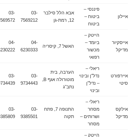
פיננסי –
אבא הלל סילבר
03-
03-
איילון
ביטוח –
12, רמת-גן
7569212
7569572
ביטוח
הייטק –
אייסקיור
ביומד –
04-
04-
האשל 7, קיסריה
מדיקל
מכשור
6230333
6230222
רפואי
ריאלי –
הערבה, בית
איירפורט
נדל"ן ובינוי
03-
03-
מוטורולה אגף B,
סיטי
– נדל"ן
9734443
9734439
נתב"ג
ובינוי
ריאלי –
אילקס
מסחר
התנופה 7, פתח
03-
03-
מדיקל
ושרותים –
תקוה
9385501
9385809
מסחר
הייטק –