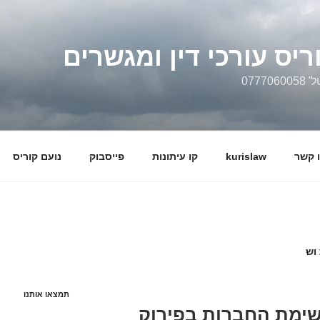
ריס עורכי דין ומגשרים
0777
 קשר
kurislaw
קו עיתונות
פייסבוק
נועם קוריס
וש
תמצאו אותנו
רשימת החברות בפירוק