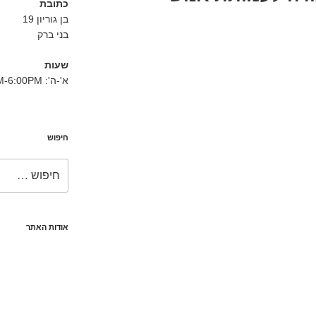
כתובת
בן גוריון 19
בני ברק
שעות
א'-ה': 8:30AM-6:00PM
חיפוש
חפש:
אודות האתר