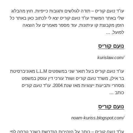
עו"ד
נועם קוריס
– תודה לגולשים ותגובות כייפיות. חוץ מהבלוג
שלי באתר המשרד עו"ד
נועם קוריס
יצא לי לכתוב כאן באתר כל
הזמן מקבוצת קו עיתונות, עוד מספר מאמרים על הוצאה
לפועל, …
נועם קוריס
kurislaw.com/
עו"ד
נועם קוריס
בעל תואר שני במשפטים L.L.M מאוניברסיטת
בר אילן, משרד
נועם קוריס
ושות' עורכי דין עוסק במשפט
מסחרי ותביעות ייצוגיות מאז שנת 2004. עו"ד
נועם קוריס
כותב …
נועם קוריס
noam-kuriss.blogspot.com/
עו"ד
נועם קוריס
– כותב על הזהירות הנדרשת בשכר טרחה לפי