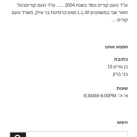
עו"ד
נועם קוריס
נוסד בשנת 2004 ….. עו"ד
נועם קוריס
בעל
תואר שני במשפטים L.L.M מאוניברסיטת בר אילן, משרד
נועם
קוריס
…
תמצאו אותנו
כתובת
בן גוריון 19
בני ברק
שעות
א'-ה': 8:30AM-6:00PM
חיפוש
חפש:
חיפוש