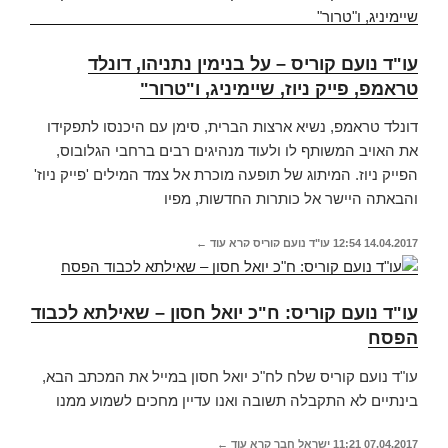
עו"ד נועם קוריס – על בנימין נתניהו, דונלד
טראמפ, פייק ניוז, שיימיניג, ו"טרור"
דונלד טראמפ, נשיא ארצות הברית, סימן עם היכנסו לתפקידו
את האויב המשותף לו ולעוד מנהיגים רבים ברחבי הגלובוס,
הפייק ניוז. המיתוג של תופעה מוכרת אל צמד המילים 'פייק ניוז'
והבאתה היישר אל כותרות החדשות, מפיו
14.04.2017
12:54
עו"ד נועם קוריס
קרא עוד ←
עו"ד נועם קוריס: ח"כ יואל חסון – שאילתא לכבוד
הפסח
עו"ד נועם קוריס שלח לח"כ יואל חסון במייל את המכתב הבא,
בינתיים לא התקבלה תשובה ואנו עדיין מחכים לשמוע ממנו
07.04.2017
11:21
ישראל חבר
קרא עוד ←