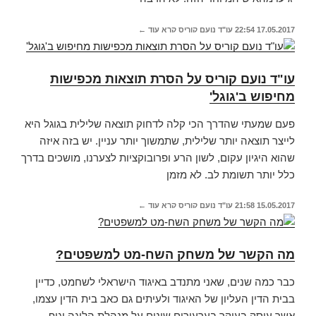
17.05.2017
22:54
עו"ד נועם קוריס
קרא עוד ←
עו"ד נועם קוריס על הסרת תוצאות מכפישות
מחיפוש ב'גוגל'
פעם שמעתי שהדרך הכי קלה לדחוק תוצאה שלילית בגוגל היא
לייצר תוצאה יותר שלילית, שתמשוך יותר עניין. יש בזה איזה
שהוא היגיון עקום, לשון הרע ופרובוקציות לצערנו, מושכים בדרך
כלל יותר תשומת לב. לא מזמן
15.05.2017
21:58
עו"ד נועם קוריס
קרא עוד ←
מה הקשר של משחק השח-מט למשפטים?
כבר כמה שנים, שאני מתנדב באיגוד הישראלי לשחמט, כדיין
בבית הדין העליון של האיגוד ולעיתים גם כאב בית הדין עצמו,
אשר עוסק בעיקר בערעורים שונים על מנהלת הליגה וגוף