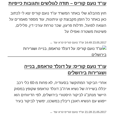
עו"ד נועם קוריס – תודה לגולשים ותגובות כייפיות
חוץ מהבלוג שלי באתר המשרד עו"ד נועם קוריס יצא לי לכתוב
כאן באתר כל הזמן מקבוצת קו עיתונות, עוד מספר מאמרים על
הוצאה לפועל, חדלות פרעון, שכר טרחת עורכי דין, פלילים,
פשיטות משטרה ואפילו על
23.05.2017
14:49
עו"ד נועם קוריס
קרא עוד ←
עו"ד נועם קוריס: על דונלד טראמפ, בנייה
ושגרירות בירושלים
אחרי הביקור המתוקשר בסעודיה, לא פחות מ-60 כלי רכב
יכללו בשיירה של נשיא ארה"ב דונלד טראמפ שקופץ במסוק
היישר מנתב"ג לביקור היסטורי בירושלים, לפי הדיווחים הוא
ייפגש עם הנשיא ראובן ריבלין במשכנו, ימשיך לביקור בעיר
21.05.2017
21:28
עו"ד נועם קוריס
קרא עוד ←