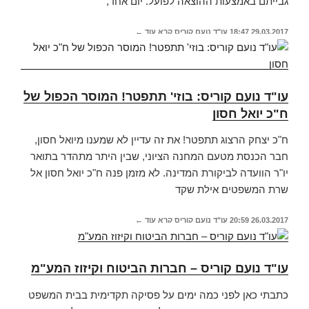
גבייתם באמצעות ההוצאה לפועל. יום אחד,
29.03.2017
18:47
עו"ד נועם קוריס
קרא עוד ←
עו"ד נועם קוריס: בוזי' תתפטר! המוסר הכפול של
ח"כ יואל חסון
ח"כ יצחק הרצוג תתפטר! את זה עדיין לא שמענו מיואל חסון,
חבר הכנסת מטעם המחנה הציוני, שבין היתר מתהדר בתואר
יו"ר הוועדה לביקורת המדינה. לא מזמן פנה ח"כ יואל חסון אל
שרת המשפטים אילת שקד
26.03.2017
20:59
עו"ד נועם קוריס
קרא עוד ←
עו"ד נועם קוריס – חברות הביטוח וקיזוז המע"מ
כתבתי כאן לפני כמה ימים על פסיקה תקדימית בבית המשפט