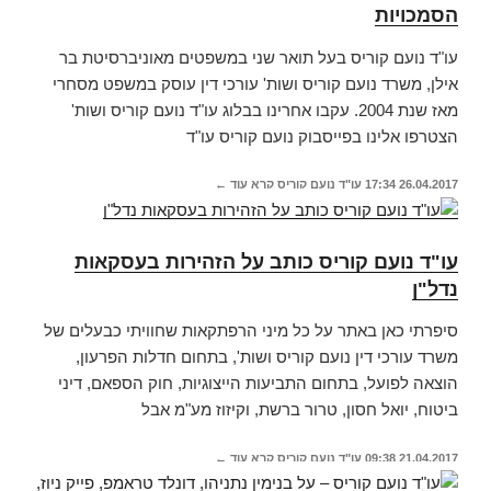
הסמכויות
עו"ד נועם קוריס בעל תואר שני במשפטים מאוניברסיטת בר
אילן, משרד נועם קוריס ושות' עורכי דין עוסק במשפט מסחרי
מאז שנת 2004. עקבו אחרינו בבלוג עו"ד נועם קוריס ושות'
הצטרפו אלינו בפייסבוק נועם קוריס עו"ד
26.04.2017
17:34
עו"ד נועם קוריס
קרא עוד ←
עו"ד נועם קוריס כותב על הזהירות בעסקאות
נדל"ן
סיפרתי כאן באתר על כל מיני הרפתקאות שחוויתי כבעלים של
משרד עורכי דין נועם קוריס ושות', בתחום חדלות הפרעון,
הוצאה לפועל, בתחום התביעות הייצוגיות, חוק הספאם, דיני
ביטוח, יואל חסון, טרור ברשת, וקיזוז מע"מ אבל
21.04.2017
09:38
עו"ד נועם קוריס
קרא עוד ←