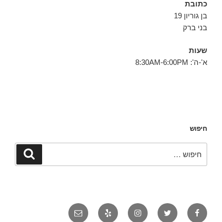
כתובת
בן גוריון 19
בני ברק
שעות
א'-ה': 8:30AM-6:00PM
חיפוש
חפש:
חיפוש
פייסבוק
טוויטר
אינסטגרם
יאלפ
אימייל