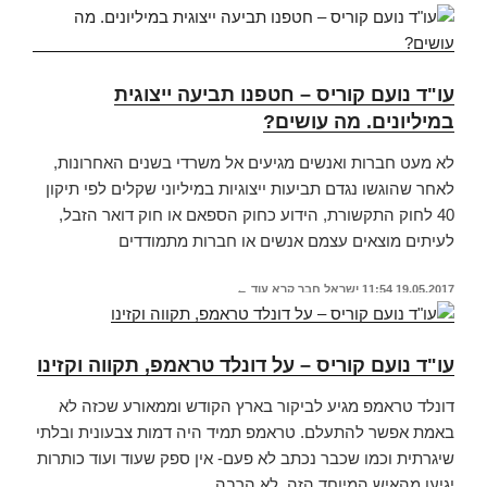
עו"ד נועם קוריס – חטפנו תביעה ייצוגית
במיליונים. מה עושים?
לא מעט חברות ואנשים מגיעים אל משרדי בשנים האחרונות,
לאחר שהוגשו נגדם תביעות ייצוגיות במיליוני שקלים לפי תיקון
40 לחוק התקשורת, הידוע כחוק הספאם או חוק דואר הזבל,
לעיתים מוצאים עצמם אנשים או חברות מתמודדים
19.05.2017
11:54
ישראל חבר
קרא עוד ←
עו"ד נועם קוריס – על דונלד טראמפ, תקווה וקזינו
דונלד טראמפ מגיע לביקור בארץ הקודש וממאורע שכזה לא
באמת אפשר להתעלם. טראמפ תמיד היה דמות צבעונית ובלתי
שיגרתית וכמו שכבר נכתב לא פעם- אין ספק שעוד ועוד כותרות
יגיעו מהאיש המיוחד הזה. לא הרבה