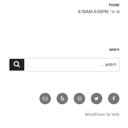
שעות
א'-ה': 8:30AM-6:00PM
חיפוש
חפש:
חיפוש
פייסבוק
טוויטר
אינסטגרם
יאלפ
אימייל
פועל על WordPress