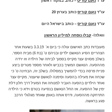
עו”ד
נועם קוריס
– כותב במקור ראשון
עו"ד
נועם קוריס
כותב בערוץ 20
עו"ד
נועם קוריס
– כותב בישראל היום
וואלה!-
קבלו נוסחה למיליון הראשון
מעובדות כתב האישום עולה כי ביום א' 3.3.19 בשעות אחר
הצהריים הסיע הנאשם ילדים ובניהם ט' (בת 6) מבית הספר.
בשלב מסוים עצר מקייס בסמוך לביתה של הילדה וזו ירדה
מההסעה. הנאשם המשיך בכביש ולאחר מספר מטרים ביצע
פניית פרסה בכדי להמשיך במסלולו. בשלב זה, הבחינה ט' כי
שכחה את מעילה בהסעה וסימנה לנאשם שיעצור, מקייס עצר
ואחד הילדים בהסעה העביר למנוחה את המעיל דרך חלון דלת
ימין של ההסעה. אז החל הנאשם בנסיעה בטרם וידא כי הילדה
התרחקה מההסעה, ודרס אותה באופן שאחד מגלגלי הרכב
פגע בראשה.