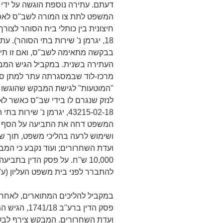
המשפט לתת צו המורה לשב"ס לאפ
18, יגרמן נ' שירות בתי הסוהר). 
בבקשה מתאימה לשב"ס, ואם זו תיד
העתירה בשנית. במקביל הגיש המב
מרכז-לוד שבמסגרתה עתר למתן סע
"המוטעות" לגישת המבקש שהוגשו על
43215-02-18, יגרמן נ' שי
ושימוש לרעה בהליכי משפט, תוך ש
ועדת השחרורים; ועוד נקבע כי המ
10,000 ש"ח. על פסק הדין בת
להתברר לפני בית משפט העליון (ע"א 5166/18, להלן: הערעור האזר
במקביל להליכים המתוארים, לאחר 
פסק הדין ברע"
ועדת השחרורים. המבקש צירף לבקש