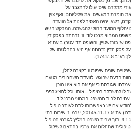
(להלן: שב"ס) לשקול את שילובו של המבקש
יעודי מתקדם שיסייע לו להתגבר על
 חומרת המעשים ואת פליליותם; ואף צוין
קדם, רשאי יהיה האסיר לפנות אל הוועדה
ם יחלוף המועד החוקי להגשתה. המבקש הגיש
פט המחוזי מרכז לוד, וזו נדחתה בפסק דין
א' טל, השופט ש' בורנשטיין, והשופט תד' עטר) ב-עת"א
 ערעור על פסק הדין נדחתה אף היא בהחלטתו של
טיים שונים שיפורטו בקצרה להלן,
וות הדעת שהוגשו לוועדת השחרורים מטעם
 עמדתו שגורסת כי אף אם הוא אינו מוכן
ו להשתלב בטיפול – אותו יוכל להציג לפני
עתירה לבית המשפט המחוזי מרכז-לוד
ודיע אם יש באפשרותו לתת לעותר טיפול
מתקדם כפי שהומלץ בהחלטת הוועדה ( עת"א 20145-11-17, יגרמן נ' שירות בתי
הסוהר). העתירה נדחתה ביום 9.1.2018, תוך שבית משפט המליץ לגורמי הטיפול
פולית שתהלום את צרכיו בהתאם לשיקול