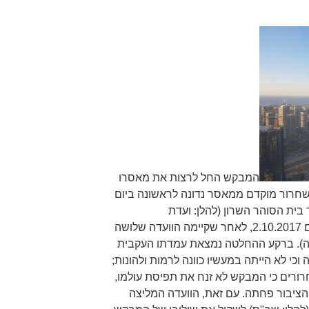
המבקש החל לרצות את מאסרו
10.10.20. בקשתו לשחרור מוקדם ממאסר נדונה לראשונה ביום
שליד בית הסוהר השרון (להלן: ועדת
השחרורים או הוועדה), ונדחתה ביום 2.10.2017, לאחר שקיימה הוועדה שלושה
ייה). ברקע ההחלטה נמצאת עמדתו העקבית
וכי לא הייתה במעשיו כוונה לרמות ולהונות;
ורים כי המבקש לא זנח את תפיסת עולמו,
 הציבור פחתה. עם זאת, הוועדה המליצה