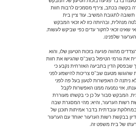
הטענה בדבר פגיעה בזכות הטיעון של המבקש
ה בקשה בכתב, צירף מסמכים לרבות חוות
שובה לתגובת המשיב. עוד ציין בית
ה מנהלית, ובהיותה כזו לא זכאי המבקש
י שאינו זכאי לחקור עדים כפי שביקש לעשות.
ערעור שלפנינו.
צדדים מהווה פגיעה בזכות הטיעון שלו, והוא
דית את גורמי הטיפול בשב"ס שהגישו את חוות
ך שבפסק הדין בתביעה האזרחית נקבע כי
ת שהוגשו מטעם שב"ס צריכות להישמע לפני
לא ניתנה לו האפשרות לטעון בעל פה לפני
נתו, אזי נמנעה ממנו האפשרות לקבל
. המבקש סבור על כן כי בקשתו מעוררת
ת רשות הערעור, והיא: מהי המסגרת שבה
מחלוקת עובדתית בדבר אמיתות תוכנן של
דיון בבקשת רשות הערעור יאוחד עם הערעור
רעתו של בית משפט זה.