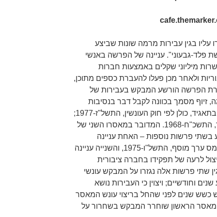
cafe.themarker
ר שנגזרו עליו בגין עבירות מרמה שונות שביצע
 פלד-גבעוני". עניינה של הפרשה באנשי
שרות מיליוני שקלים באמצעות חברות
ריות ולאחר מכן פעלו להעברת כספים מתוכן,
גרת הפרשה הורשע המבקש בעבירות של
, זיוף מסמך בכוונה לקבל דבר בנסיבות
מחמירות, עבירות מנהלים ועובדים בתאגיד, כולן לפי חוק העונשין, התשל"ז-1977;
וכן עבירות דיווח לפי חוק ניירות ערך, התשכ"ח-1968. המדובר במאסרו השני של
בשתי פרשות נוספות – האחת עניינה
בעבירות ניכוי מס תשומות לפי חוק מס ערך מוסף, התשל"ו-1975, והשנייה עניינה
ניצול לרעה של תפקידו בחברה ציבורית
ין שתי פרשות אלה נגזרו על המבקש עונשי
ם וחודשיים; ויצוין כי העבירות נושא
ש כשש שנים לפני שהחל בריצוי עונש המאסר
ן המאסר הראשון שוחרר המבקש בשחרור על