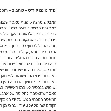
עו"ד נועם קוריס
– כותב ב –
.com
המבקש מרצה 6 שנות מאס
במסגרת פרשה הידועה בכינוי "פרשת
עסקים שנטלו הלוואות בהיקף של ע
פרטיות, רכשו אחזקות בחברות ציבו
מה שהוביל לבסוף לקריסתן. במס
גניבה בידי מנהל, קבלת דבר במרמה
המבקש, שקודם להרשעתו זו הורשע 
בעבירות מרמה וזיוף, גם היא בגין 
ושימוש בנכסיה לטובתו האישית. בג
מאסר שהצטברו לתקופה של ארבע שני
המאסר הנוכחי בוצעו על ידי המבק
הקודם שהוטל עליו. עוד יוער כי מ