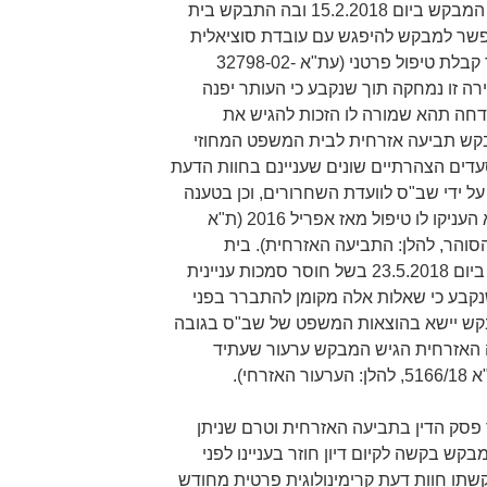
דעתם. עתירה נוספת הוגשה על ידי המבקש ביום 15.2.2018 ובה התבקש בית
שר למבקש להיפגש עם עובדת סוציאלית
חיצונית בין כותלי בית הסוהר לצורך קבלת טיפול פרטני (עת"א 32798-02-
עתירה זו נמחקה תוך שנקבע כי העותר יפנה
חה תהא שמורה לו הזכות להגיש את
קש תביעה אזרחית לבית המשפט המחוזי
דים הצהרתיים שונים שעניינם בחוות הדעת
 ידי שב"ס לוועדת השחרורים, וכן בטענה
לנזק שנגרם לו בידי שב"ס כאשר לא העניקו לו טיפול מאז אפריל 2016 (ת"א
רות בתי הסוהר, להלן: התביעה האזרחית). בית
המשפט דחה את התביעה על הסף ביום 23.5.2018 בשל חוסר סמכות עניינית
נקבע כי שאלות אלה מקומן להתברר בפני
בקש יישא בהוצאות המשפט של שב"ס בגובה
ביעה האזרחית הגיש המבקש ערעור שעתיד
חי).
פסק הדין בתביעה האזרחית וטרם שניתן
ב 1741/18, הגיש המבקש בקשה לקיום דיון חוזר בעניינו לפני
תו חוות דעת קרימינולוגית פרטית מחודש