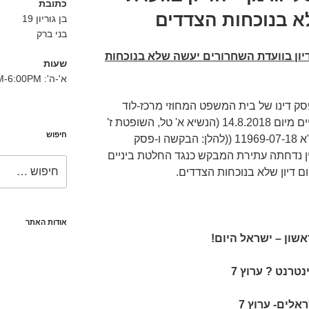
כתובת
 בנוכחות הצדדים
בן גוריון 19
בני ברק
יון בוועדת השחרורים יעשה שלא בנוכחות
שעות
א'-ה': 8:30AM-6:00PM
ק דינו של בית המשפט המחוזי מרכז-לוד
בשבתו כבית משפט לעניינים מנהליים מיום 14.8.2018 (הנשיא א' טל, השופטת ז'
חיפוש
בוסתן, והשופטת ר' שמולביץ) בעת"א 11969-07-18 ((להלן: הבקשה ו-פסק
ן נדחתה עתירת המבקש כנגד החלטת ביניים
חפש:
 דיון שלא בנוכחות הצדדים.
אודות האתר
אשון – ישראל היום!
טרנט ? ערוץ 7
אלים- ערוץ 7