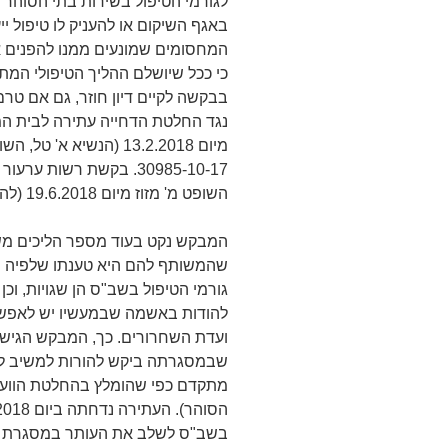
לגורמי הטיפול בשירות בתי הסוהר 
באגף השיקום או להעניק לו טיפול י
המחסומים שמונעים ממנו להפנים את
כי ככל שיושלם ההליך הטיפולי המת
בבקשה לקיים דיון חוזר, גם אם טר
נגד החלטת הדחייה עתירה לבית המש
מיום 13.2.2018 (הנשיא 
30985-10-17. בקשת רשות
השופט מ' מזוז מיום 19.6.2018 (להלן: רע"ב 1741/18).
המבקש נקט בעוד מספר הליכים משפ
שהמשותף להם היא טענתו שלפיה ח
גורמי הטיפול בשב"ס הן שגויות, וכן
להודות באשמה שבמעשיו יש לאפשר ל
ועדת השחרורים. כך, המבקש הגיש 
שבמסגרתה ביקש להורות למשיב לה
בשב"ס לשלב את העותר במסגרת טי