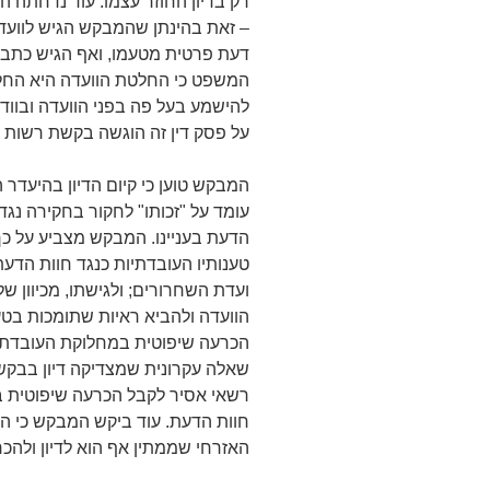
רק בדיון החוזר עצמו. עוד נדחתה 
– זאת בהינתן שהמבקש הגיש לוועד
דעת פרטית מטעמו, ואף הגיש כתב ת
המשפט כי החלטת הוועדה היא החלט
להישמע בעל פה בפני הוועדה ובוודא
על פסק דין זה הוגשה בקשת רשות ה
המבקש טוען כי קיום הדיון בהיעדר ה
עומד על "זכותו" לחקור בחקירה נג
הדעת בעניינו. המבקש מצביע על כ
טענותיו העובדתיות כנגד חוות הדע
ועדת השחרורים; ולגישתו, מכיוון ש
הוועדה ולהביא ראיות שתומכות בטע
הכרעה שיפוטית במחלוקת העובדתית
שאלה עקרונית שמצדיקה דיון בבקש
רשאי אסיר לקבל הכרעה שיפוטית ב
חוות הדעת. עוד ביקש המבקש כי ה
האזרחי שממתין אף הוא לדיון ולהכ