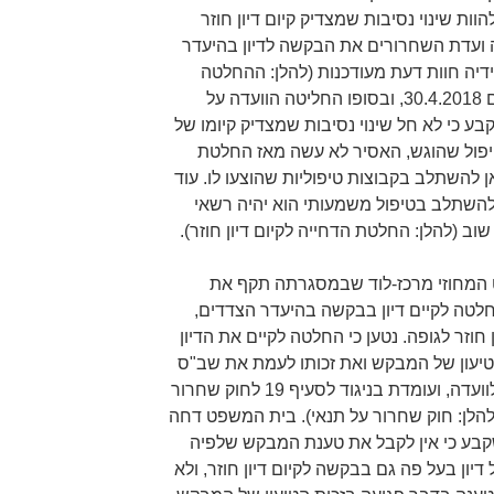
ה כדי להוות שינוי נסיבות שמצדיק קיום דיון חוזר
דה. ביום 12.4.2018 קבעה ועדת השחרורים את הבקשה לדיון בהיעדר
דיה חוות דעת מעודכנות (להלן: ההחלטה
מיום 12.4.2018). הדיון התקיים ביום 30.4.2018, ובסופו החליטה הוועדה על
בע כי לא חל שינוי נסיבות שמצדיק קיומו של
 הטיפול שהוגש, האסיר לא עשה מאז החלטת
ן להשתלב בקבוצות טיפוליות שהוצעו לו. עוד
להשתלב בטיפול משמעותי הוא יהיה רשאי
וב (להלן: החלטת הדחייה לקיום דיון חוזר).
המחוזי מרכז-לוד שבמסגרתה תקף את
12.4.2018, קרי: ההחלטה לקיים דיון בבקשה בהיעדר הצדדים,
חוזר לגופה. נטען כי החלטה לקיים את הדיון
טיעון של המבקש ואת זכותו לעמת את שב"ס
עם תוכנן של חוות הדעת שהועברו לוועדה, ועומדת בניגוד לסעיף 19 לחוק שחרור
תנאי ממאסר, התשס"א-2001 (להלן: חוק שחרור על תנאי). בית המשפט דחה
 ביום 14.8.2018 תוך שקבע כי אין לקבל את טענת המבקש שלפיה
דיון בעל פה גם בבקשה לקיום דיון חוזר, ולא