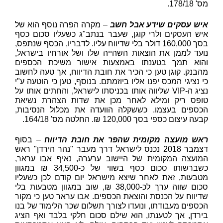
מס'
178/18.
איש עסקים שידע אבל חשב
– מקרה הפרה נוסף הוא של
איש העסקים ולרי קוגן, שעבר בנתב"ג כשעליו סכום כסף
בסך 160,000 דולר בלי שדיווח עליו. לדבריו, הכסף שנתפס,
נועד לממן את הוצאות השהייה שלו ושל אורחיו בישראל,
והוא תמך בטענתו באמצעות אישור משיכת הכספים
מהבנק. קוגן טען כי הכיר את חובת הדיווח, אך טעה לחשוב
כי נציגי המכס יפנו אליו ביוזמתם. בנוסף, טען כי הוטעה ע"י
נציג ה-
VIP
שליווה אותו בכניסתו לישראל, והחתים אותו על
טופס ריק ומילא לאחר מכן את שדות הצהרת נשיאת
הכספים בעצמו. כששקלה הוועדה את מכלול הנסיבות,
קבעה עיצום כספי בסך 120,000 ₪. החלטה מס'
164/18.
ראש מועצה מקומית שהפר את חובת הדיווח
– בסוף
דצמבר 2018 נכנס לישראל דרך מעבר "נהר הירדן" ראש
המועצה המקומית של היישוב ערערה, נאיף אבו עראר,
כשברשותו סכום כסף בשווי של כ-34,500 ₪ במגוון
מטבעות, זאת לאחר שיצא מישראל יום קודם לכן כשעליו
סכום שווה ערך לכ-38,000 ₪, שוב במגוון מטבעות בלי
שדיווח על הכנסת והוצאת הכספים. אבו עראר טען כי מקור
הכספים מעבודתו, ונועדו לצורך תשלום שכר הלימוד של בנו
בירדן, אך לטענתו, הוא שילם סכום חלקי בלבד ואף הציג