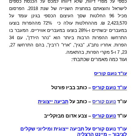
כספי על מפרי דיווח, שלא דיווחו למכס על הכנסת כספים
לישראל והוצאתם במחצית השנייה של שנת 2018. הפרסום
מכיל 96 החלטות שסך העיצום הכספי בגינן עומד על
2,423,570 ₪. מההחלטות עולה כי 72% מההפרות בוצעו
במעברים יבשתיים ו-28% בוצעו במעברים אוויריים. המעבר בו
התרחשו ההפרות הרבות ביותר הוא "נהר הירדן", עם 34
הפרות. אחריו נתב"ג, "בגין", "ארז" ו"רבין", בהם התרחשו 27,
23, 7 ו-5 מקרי הפרות, בהתאמה.
ועוד כמה מאמרים שכתבתי:
עו"ד נועם קוריס
עו"ד נועם קוריס
–
כותב בביז פורטל
עו”ד
נועם קוריס
– כותב על
תביעה ייצוגית
עו"ד
נועם קוריס
– צבע אדום מבזקלייב
עו"ד נועם קוריס על תביעה ייצוגית ומיליוני שקלים
לציבור – מיינט הרצליה