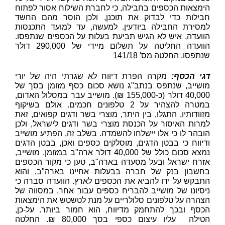
הימצאות הכספים בחבילה, כי לחברת השילוח אסור לפתוח
חבילות כדי לבדוק את תוכנן, ולכן הוסר מהם החשד
למסירת החבילה ביודעין. למעשה, עד למועד התכנסות
הוועדה, איש לא הגיש תביעת בעלות על הכספים שנתפסו.
הוועדה החליטה על תשלום מיידי של 290,000 דולר
שנתפסו. החלטה מס'
141/18
דגי הכסף:
מקרה הפרת דיווח לא שגרתי היה של יורי
מושייב, שנתפס בנתב"ג נושא סכום כסף מזומן בסך של
40,000 דולר (כ-155,000 ₪). מושייב עבר במסלול האדום,
במטרה להצהיר על 2 טלפונים חכמים. אולם בשיקוף
מזוודותיו, התגלו, בין היתר, מוצרי בשר ודגים קפואים, זאת
למרות האיסור על הכנסת מוצרי בשר ודגים לישראל, ולכן
הובהר לו כי אלו יישלחו להשמדה. בשלב זה, הפתיע מושייב
ודיווח כי בבטן הדגים, מוסלקים כספים ואכן, בבטן הדגים
נמצא סכום כולל של 40,000 דולר ארה"ב במזומן. מושייב,
אזרח ישראל ובעל מסעדה בארה"ב, טען כי מקור הכספים
בחשבון בנק של חברה בבעלות אחיינו בארה"ב, והוא
התבקש על ידו להביא את הכספים לארץ. הוועדה סברה כי
ניסיונו של מושייב להבריח כספים עבור אחר, במסווה של
הצהרה על טלפונים סלולריים על מנת לטשטש את הימצאות
הכסף ובכך להתחמק מדיווח, הוא חמור ביותר. על-כן,
הטילה עליו עיצום כספי בסך 80,000 ₪. החלטה