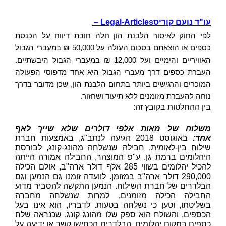
עו"ד נועם קוריס
– Legal-Articles
לפי החוק לאיסור הלבנת הון חלה חובת דיווח על הכנסת
כספים או הוצאתם בסכום העולה על 50,000 ₪ במעברי הגבול
האוויריים והימיים ועל 12,000 ₪ במעברי הגבול היבשתיים.
העברת כספים דרך מעברי הגבול היא אחד מדפוסי הפעולה
המוכרים והרגישים ביותר בתחום הלבנת הון, שכן מדובר בדרך
נוחה להעברת מזומנים ללא תיעוד ושחזור.
בין ההחלטות בקובץ זה:
משלוח של מאות אלפי דולרים שלא שייך לאף
אחד:
באוגוסט 2018 הגיעה לנתב"ג, באמצעות חברת
שילוח בין-לאומית, חבילה שנשלחה מהונג-קונג, לבורסת
היהלומים ברמת גן. ע"פ המוצהר, החבילה אמורה הייתה
להכיל יהלומים בשווי 285 אלף דולר ארה"ב, אולם הכילה
290,000 דולר ארה"ב במזומן. לוועדה זומנו גם הנמען וגם
הבלדרים של חברת השילוח. הנמען התקשה להסביר מדוע
החבילה הכילה מזומנים, למרות שנשלחה מחברה
בשליטתו, וטען כי נשלחה בטעות. לדבריו, הוא אינו בעל
הכספים, והשולח הוא ספק שלו מהונג קונג, שכנראה שלח
כספים במקום יהלומים. הבלדרים הכחישו קשר או ידיעה על