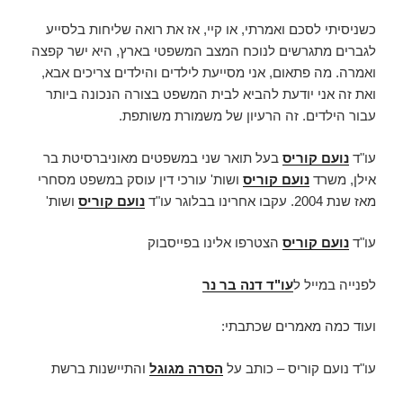
כשניסיתי לסכם ואמרתי, או קיי, אז את רואה שליחות בלסייע
לגברים מתגרשים לנוכח המצב המשפטי בארץ, היא ישר קפצה
ואמרה. מה פתאום, אני מסייעת לילדים והילדים צריכים אבא,
ואת זה אני יודעת להביא לבית המשפט בצורה הנכונה ביותר
עבור הילדים. זה הרעיון של משמורת משותפת.
עו"ד
נועם קוריס
בעל תואר שני במשפטים מאוניברסיטת בר
אילן, משרד
נועם קוריס
ושות' עורכי דין עוסק במשפט מסחרי
מאז שנת 2004. עקבו אחרינו בבלוגר עו"ד
נועם קוריס
ושות'
עו"ד
נועם קוריס
הצטרפו אלינו בפייסבוק
לפנייה במייל ל
עו"ד דנה בר נר
ועוד כמה מאמרים שכתבתי:
עו"ד נועם קוריס – כותב על
הסרה מגוגל
והתיישנות ברשת