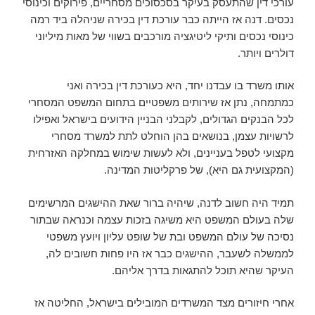
עורכי דין שהתעסק בעיקר בסכסוכים מסחריים, פירוקים וכינוסי
נכסים. דנה אז הייתה כבר עורכת דין בכירה שניהלה ביד רמה
כינוסי נכסים ותיקי ליטיגציה מורכבים בשווי של מאות מיליוני
דולרים ויותר.
אותו משרד בו עבדנו יחד, היא כעורכת דין בכירה ואני
כמתמחה, נתן אז שירותים משפטיים בתחום המשפט המסחרי
לכל הבנקים הגדולים, לקבלני הבניין הידועים בישראל ואפילו
לרשויות עצמן, בנושאים בהן הוחלט לתת למשרד מסחרי
מקצועי לטפל בעניינים, ולא לעשות שימוש במחלקה האזרחית
(המקצועית גם היא), של פרקליטות המדינה.
תמיד היה חשוב לדנה, שיהיה ברור שאת ההישגים המרשימים
שלה בעולם המשפט היא משיגה בזכות עצמה וכנראה שבתור
נסיכה של עולם המשפט ובת של שופט עליון ויועץ משפטי
לממשלה לשעבר, ההישגים כבר אז היו פחות חשובים לה,
העיקר שהיא תוכל להתגאות בדרך אליהם.
אחרי חיזורים מצד המשרדים המובילים בישראל, החליטה אז