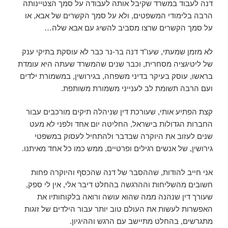
דנה לעבוד במשרד שקיבל אותה לעבודה על סמך הצטיינותה
הרבה בלימודי המשפטים, ולא על סמך הקשרים של אבא, או
על סמך הקשרים שרצו מסביב להשיג עם אבא שלה…
לא מזמן שמעתי, שעו"ד דנה בר-נר כבר לא עוסקת בתיקי ענק
של ליטיגציה מסחרית, וכבר שנים שהמשרד שעתה היא עומדת
בראשו, עוסק בעיקר בדיני משפחה, בגירושין, במשמורת ילדים
ועם הרבה תשומת לב לענייני משמורת משותפת.
קצת הפתיע אותי, שעורכת דין שניהלה תיקים מורכבים עבור
החברות הגדולות בישראל, החליטה יום אחד ולפני לא מעט
שנים לעזוב את היוקרה שבדבר ולהתחיל לעסוק במשפטי
גירושין, של אנשים רגילים ופרטיים, ממש כמו כל אחד מאיתנו.
אני חייב להודות, שההסבר של דנה שהכסף והיוקרה פחות
חשובים מהשליחות וההרגשה בהחלט דיבר אלי, אין לי ספק,
שעורך דין שנהנה ממה שהוא עושה ורואה בלקוחותיו את
האפשרות לעשות את העולם טוב יותר עבור הילדים של זוגות
מתגרשים, בהחלט מתיישב עם הרגש וההיגיון.