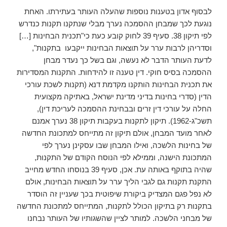
לבסוף אדון בטענות נוספות שהעלה העותר בעתירתו. האחת
נוגעת לכך שמבחן ההסמכה נערך מבלי שנתקנו תקנות כנדרש
לפי תיקון 38. סעיף 39 לחוק קובע כעת כי"תכנית הבחינות […]
וסדריהן לרבות ערר על תוצאות הבחינות ייקבעו בתקנות",
לדעת העותר הדבר לא נעשה, וגם בשל כך נעדר מבחן
ההסמכה בסיס חוקי. דין טענה זו להידחות. התקנות המסדירות
את תכנית הבחינות הותקנו מקדמת דנא (תקנות לשכת עורכי
הדין (סדרי בחינות בדיני מדינת ישראל, באתיקה מקצועית
החלה על עורכי דין זרים ובבחינת ההסמכה לעריכת דין),
תשכ"ג-1962). תיקון לתקנות בעקבות תיקון 38 נערך אמנם
לאחר מועד המבחן, אולם תיקון זה מתייחס למתכונת החדשה
של בחינות הלשכה, ואילו המבחן שבו עסקינן נערך לפי
המתכונת הישנה, וממילא לפי הנוסח הקודם של התקנות,
שהיה בתוקף באותה עת. אכן, סעיף 39 בנוסחו החדש מחייב
התקנת תקנות גם לגבי הליך ערר על תוצאות הבחינות, אולם
לא נפל פגם המצדיק ביקורת שיפוטית בכך שעניין זה הוסדר
בתקנות רק בתיקון הכולל לתקנות, המתייחס למתכונת החדשה
של מבחני הלשכה. למותר לציין שהשגותיו של העותר נבחנו