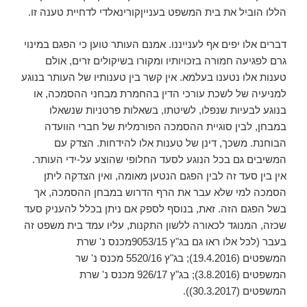
הללו הוביל את בית המשפט בענייןקורינאלדי לדחיית טענה זו.
דברים אלו יפים אף לענייננו. אמנם העותר טוען כי הפגם במינוי
גרם לפגיעה חמורה בזכויותיו ומקורו בשיקולים זרים, אולם
טענות אלו נטענו בעלמא. אין קשר בין טענותיו של העותר בנוגע
למניעיה של לשכת עורכי הדין בהחמרת מבחני ההסמכה, או
בנוגע לבעיות שנפלו, לשיטתו, בשאלות פרטניות שנשאלו
במבחן, לבין סוגיית ההסמכה הפורמלית של חברי הוועדה
הבוחנת. משכך, דינן של טענות אלו להידחות. הצדק עם
המשיבים גם בכל הנוגע לסעד החלופי שהוצע על-ידי העותר.
אין בין סעד זה לבין הפגם הנטען מאומה, ואין הצדקה ליתן
הסמכה למי שלא עבר את הרף הדרוש במבחן ההסמכה, אך
בשל הפגם הזה. זאת, בנוסף לספק אם ניתן בכלל להעניק סעד
שכזה, המנוגד לכאורה ללשון התקנות, עליו עמד בית משפט זה
בעבר (לכל אלו ראו גם בג"ץ 9053/15מכנס נ' שרת
המשפטים (19.4.2016); בג"ץ 5520/16 מכנס נ' שר
המשפטים (3.8.2016); בג"ץ 926/17 מכנס נ' שרת
המשפטים (30.3.2017)).