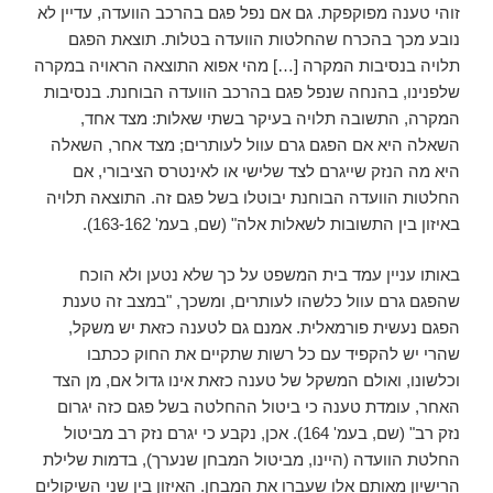
זוהי טענה מפוקפקת. גם אם נפל פגם בהרכב הוועדה, עדיין לא
נובע מכך בהכרח שהחלטות הוועדה בטלות. תוצאת הפגם
תלויה בנסיבות המקרה […] מהי אפוא התוצאה הראויה במקרה
שלפנינו, בהנחה שנפל פגם בהרכב הוועדה הבוחנת. בנסיבות
המקרה, התשובה תלויה בעיקר בשתי שאלות: מצד אחד,
השאלה היא אם הפגם גרם עוול לעותרים; מצד אחר, השאלה
היא מה הנזק שייגרם לצד שלישי או לאינטרס הציבורי, אם
החלטות הוועדה הבוחנת יבוטלו בשל פגם זה. התוצאה תלויה
באיזון בין התשובות לשאלות אלה" (שם, בעמ' 163-162).
באותו עניין עמד בית המשפט על כך שלא נטען ולא הוכח
שהפגם גרם עוול כלשהו לעותרים, ומשכך, "במצב זה טענת
הפגם נעשית פורמאלית. אמנם גם לטענה כזאת יש משקל,
שהרי יש להקפיד עם כל רשות שתקיים את החוק ככתבו
וכלשונו, ואולם המשקל של טענה כזאת אינו גדול אם, מן הצד
האחר, עומדת טענה כי ביטול ההחלטה בשל פגם כזה יגרום
נזק רב" (שם, בעמ' 164). אכן, נקבע כי יגרם נזק רב מביטול
החלטת הוועדה (היינו, מביטול המבחן שנערך), בדמות שלילת
הרישיון מאותם אלו שעברו את המבחן. האיזון בין שני השיקולים