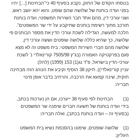
בנוסחו הקודם של החוק, נקבע בסעיף 40 כי"הבחינות […] יהיו
בפני ועדה בוחנת של שלושה שהם שופט, והוא יהא יושב ראש,
ושני עורכי דין, מהם אחד חבר השירות המשפטי; ועדה בוחנת
תורכב מתוך רשימת בוחנים שתיקבע על ידי שר המשפטים".
הלכה למעשה, הגדילה לשכת עורכי הדין את מספר הבוחנים פי
שלושה, כך שהיא כללה שלושה שופטים וששה עורכי דין,
שלושה מהם חברי השירות המשפטי. בית משפט זה לא מצא
פגם בפרקטיקה האמורה (בג"ץ 7505/98‏ קורינאלדי נ' לשכת
עורכי-הדין בישראל‏, פ"ד נג(1) 153 (1999) (להלן:
עניין קורינאלדי)). תיקון 38 הוסיף וקיבע את הנוהג הזה מבחינה
חוקית, שינה קמעא את הרכבה, והרחיב בדבר אופן מינוי
חבריה:
(ב) הבחינות לפי סעיף 38 ייערכו, אם הן נערכות בכתב,
בידי ועדה בוחנת של תשעה חברים שימנה שר המשפטים
(בסעיף זה – ועדה בוחנת בכתב), ואלה חבריה:
(1) שלושה שופטים, שימונו בהסכמת נשיא בית המשפט
העליון;