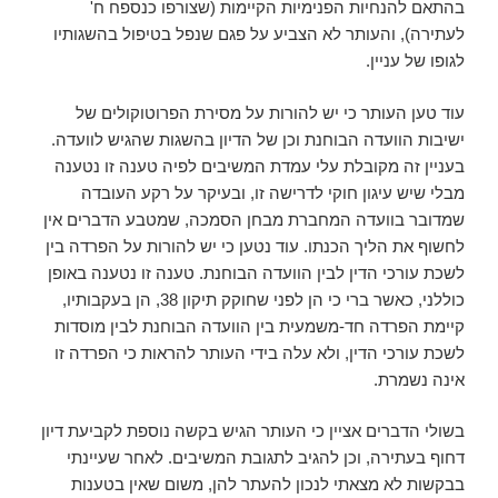
בהתאם להנחיות הפנימיות הקיימות (שצורפו כנספח ח'
לעתירה), והעותר לא הצביע על פגם שנפל בטיפול בהשגותיו
לגופו של עניין.
עוד טען העותר כי יש להורות על מסירת הפרוטוקולים של
ישיבות הוועדה הבוחנת וכן של הדיון בהשגות שהגיש לוועדה.
בעניין זה מקובלת עלי עמדת המשיבים לפיה טענה זו נטענה
מבלי שיש עיגון חוקי לדרישה זו, ובעיקר על רקע העובדה
שמדובר בוועדה המחברת מבחן הסמכה, שמטבע הדברים אין
לחשוף את הליך הכנתו. עוד נטען כי יש להורות על הפרדה בין
לשכת עורכי הדין לבין הוועדה הבוחנת. טענה זו נטענה באופן
כוללני, כאשר ברי כי הן לפני שחוקק תיקון 38, הן בעקבותיו,
קיימת הפרדה חד-משמעית בין הוועדה הבוחנת לבין מוסדות
לשכת עורכי הדין, ולא עלה בידי העותר להראות כי הפרדה זו
אינה נשמרת.
בשולי הדברים אציין כי העותר הגיש בקשה נוספת לקביעת דיון
דחוף בעתירה, וכן להגיב לתגובת המשיבים. לאחר שעיינתי
בבקשות לא מצאתי לנכון להעתר להן, משום שאין בטענות