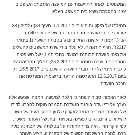
המשפטים, לאחר התייעצות עם המועצה הארצית; השופטים
ימונו בהסכמת נשיא בית המשפט העליון.
תחילתו של תיקון זה הוא ביום 1.1.2017: סעיף 34(ו) לתיקון 38
קובע כי חברי הוועדה הבוחנת בכתב שלפי סעיף 40(ב)
הנ"ל,"יתמנו לראשונה החל ביום ג' בטבת התשע"ז (1 בינואר
2017)". חרף הוראה זו, לא עלה בידי שרת המשפטים להשלים
את מינוי הוועדה הבוחנת במועד. כתבי המינוי של השופטים
המכהנים בוועדה נחתמו ביום 28.2.2017; תהליך החתימה על
כתבי המינוי של יתר חברי הוועדה הושלם ביום 16.5.2017. רק
ביום 12.6.2017 התפרסמה הודעה ברשומות המפרטת את
הרכב הוועדה.
לאור האמור, סבור העותר כי הלכה למעשה, המבחן שניגש אליו
נערך על-ידי ועדה בוחנת הנעדרת הסמכה חוקית לחברו. לדידו
של העותר, מצב זה מנוגד לעקרון שלטון החוק, מעיד על חשד
לשיקולים זרים, וגרם לפגיעה בזכויות רבות של העותר. משכך,
לפי עיקר הדין, היה צריך להורות על בטלותה של הבחינה כולה;
ברם, לנוכח ההשלכות הקשות של מסקנה זו, מציע העותר,