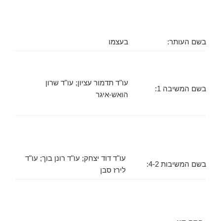
בשם העותר:
בעצמו
עו"ד תדמור עציון; עו"ד שרון
בשם המשיבה 1:
הואש-איגר
עו"ד דוד יצחק; עו"ד רונן בוך; עו"ד
בשם המשיבות 4-2:
לירז סבן