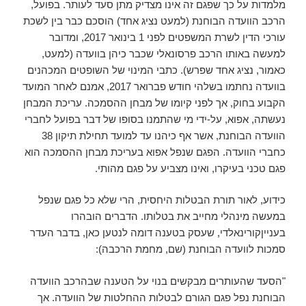
מלמדות על כך שפגם זה אינו מצדיק מתן סעד לעותר. בפועל,
הרכב הוועדה הבוחנת (למעט נציג אחד) הוסכם כבר בין לשכת
עורכי הדין לשרת המשפטים לפני 1 בינואר 2017, ומדובר
למעשה באותו הרכב פרסונאלי שכבר כיהן בוועדה (למעט,
כאמור, נציג אחד שפרש). כתבי המינוי של השופטים המכהנים
בוועדה נחתמו בשלהי חודש פברואר 2017, אמנם לאחר המועד
הקבוע בחוק, אך לפני קיומו של מבחן ההסמכה. עריכת המבחן
נעשתה, אפוא, על-ידי מי שהתמנו בסופו של דבר בפועל לחברי
הוועדה הבוחנת, אשר אף כיהנו עד למועד תחילת תיקון 38
כחברי הוועדה. הפגם שנפל אפוא בעריכת מבחן ההסמכה הוא
פגם טכני בעיקרו, ואינו מצביע על פגם מהותי.
כידוע, לאור תורת הבטלות היחסית, הרי שלא כל פגם שנפל
במעשה מינהלי מחייב את בטלותו. הדברים הובהרו
בענייןקורינאלדי, שעסק בטענה דומה לנטען כאן, בדבר העדר
סמכות לוועדה הבוחנת (שם, מחמת הרכבה):
"הסעד שהעותרים מבקשים בנוי על הטענה שבהרכב הוועדה
הבוחנת נפל פגם הגורם לבטלות ההחלטות של הוועדה. אך