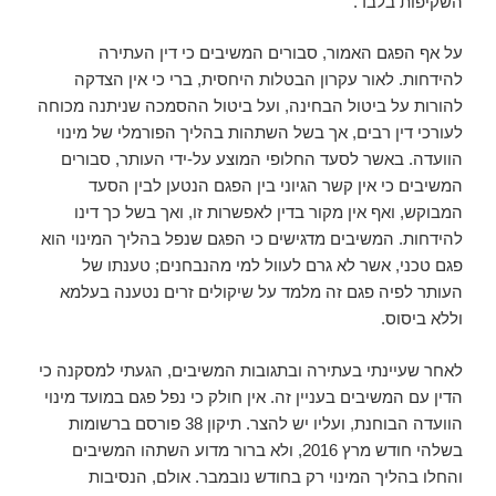
השקיפות בלבד.
על אף הפגם האמור, סבורים המשיבים כי דין העתירה
להידחות. לאור עקרון הבטלות היחסית, ברי כי אין הצדקה
להורות על ביטול הבחינה, ועל ביטול ההסמכה שניתנה מכוחה
לעורכי דין רבים, אך בשל השתהות בהליך הפורמלי של מינוי
הוועדה. באשר לסעד החלופי המוצע על-ידי העותר, סבורים
המשיבים כי אין קשר הגיוני בין הפגם הנטען לבין הסעד
המבוקש, ואף אין מקור בדין לאפשרות זו, ואך בשל כך דינו
להידחות. המשיבים מדגישים כי הפגם שנפל בהליך המינוי הוא
פגם טכני, אשר לא גרם לעוול למי מהנבחנים; טענתו של
העותר לפיה פגם זה מלמד על שיקולים זרים נטענה בעלמא
וללא ביסוס.
לאחר שעיינתי בעתירה ובתגובות המשיבים, הגעתי למסקנה כי
הדין עם המשיבים בעניין זה. אין חולק כי נפל פגם במועד מינוי
הוועדה הבוחנת, ועליו יש להצר. תיקון 38 פורסם ברשומות
בשלהי חודש מרץ 2016, ולא ברור מדוע השתהו המשיבים
והחלו בהליך המינוי רק בחודש נובמבר. אולם, הנסיבות