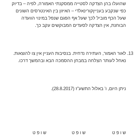
שהועלו בהן הצדקה לסטייה ממסקנתי האמורה, לפיה – בדיוק
כפי שנקבע בענייןקורינאלדי – האיזון בין האינטרסים השונים
שעל הכף מוביל לכך שעל אף הפגם שנפל במינוי הוועדה
הבוחנת, אין הצדקה לסעדים המבוקשים עקב כך.
לאור האמור, העתירה נדחית. בנסיבות העניין אין צו להוצאות.
נאחל לעותר הצלחה במבחן ההסמכה הבא ובהמשך דרכו.
ניתן היום, ‏ו' באלול התשע"ז (‏28.8.2017).
ש ו פ ט
ש ו פ ט
ש ו פ ט