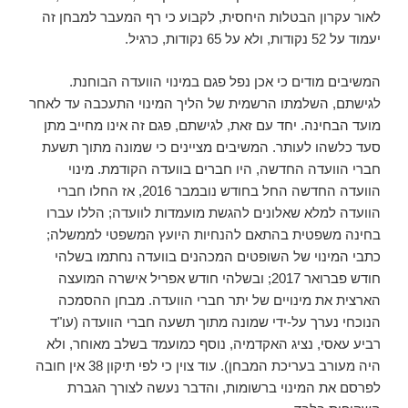
לאור עקרון הבטלות היחסית, לקבוע כי רף המעבר למבחן זה
יעמוד על 52 נקודות, ולא על 65 נקודות, כרגיל.
המשיבים מודים כי אכן נפל פגם במינוי הוועדה הבוחנת.
לגישתם, השלמתו הרשמית של הליך המינוי התעכבה עד לאחר
מועד הבחינה. יחד עם זאת, לגישתם, פגם זה אינו מחייב מתן
סעד כלשהו לעותר. המשיבים מציינים כי שמונה מתוך תשעת
חברי הוועדה החדשה, היו חברים בוועדה הקודמת. מינוי
הוועדה החדשה החל בחודש נובמבר 2016, אז החלו חברי
הוועדה למלא שאלונים להגשת מועמדות לוועדה; הללו עברו
בחינה משפטית בהתאם להנחיות היועץ המשפטי לממשלה;
כתבי המינוי של השופטים המכהנים בוועדה נחתמו בשלהי
חודש פברואר 2017; ובשלהי חודש אפריל אישרה המועצה
הארצית את מינויים של יתר חברי הוועדה. מבחן ההסמכה
הנוכחי נערך על-ידי שמונה מתוך תשעה חברי הוועדה (עו"ד
רביע עאסי, נציג האקדמיה, נוסף כמועמד בשלב מאוחר, ולא
היה מעורב בעריכת המבחן). עוד צוין כי לפי תיקון 38 אין חובה
לפרסם את המינוי ברשומות, והדבר נעשה לצורך הגברת