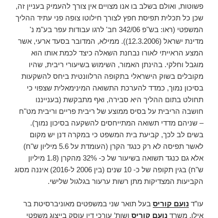
פשוטות, ואולם בשלב בו אנו מצויים אין צורך להעמיק בעניין זה,
שכן כל תכלית תפיסת חפץ לצורך חילוטו צופה פני עתיד ההליך
המשפטי (ראו: בש"פ 342/06 חב' לרגו עבודות עפר בע"מ נ'
מדינת ישראל (12.3.2006)). ממילא, המדובר בסעד ארעי, אשר
המצע הראייתי לאורו נבחנת השאלה כיצד לכמת אותו הוא
מוגבל וחלקי. בהינתן האמור, השימוש בשיעורי ריבית, שהיו
מקובלים בשוק הישראלי בתקופה הרלוונטית ביחס להשקעות
בסיכון נמוך, כמדד להערכת התשואה המינימאלית שצפוי כי
תחולט בתום ההליך היא סבירה, ואף מתבקשת (בענייננו
חושבה הריבית על בסיס ממוצע של ריבית פריים וריבית מט"ח
– שניהם מדדי תשואה המתייחסים להשקעה בסיכון נמוך).
בשים לב לכך, קביעת בית המשפט כי במקרה דנן יש מקום
לאשר תפיסה לא רק כנגד הקרן (העומדת על 5.6 מיליון ש"ח)
אלא גם כנגד תשואה בשיעור של כ- 32% מהקרן (1.8 מיליון
ש"ח) בגין תקופה של כ- 10 שנים (בין 2006 ל-2016) איננה מסוג
הקביעות המצדיקות מתן רשות ערעור בגלגול שלישי.
עו”ד
נועם קוריס
בעל תואר שני במשפטים מאוניברסיטת בר
אילן, משרד
נועם קוריס
ושות’ עורכי דין עוסק בייצוג משפטי