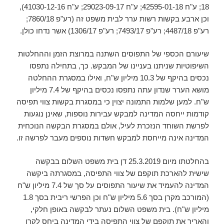
18; ע"ח 42595-01-18; ע"ח 29023-09-17; ע"ח 41030-12-16),
וכן ארבע בקשות רשות ערר לבית משפט זה (רע"פ 7860/18;
רע"פ 4487/18; רע"פ 7493/17; רע"פ 1306/17) אשר נדחו כולן.
שיעורם הכספי של התפוסים השתנה במרוצת הזמן וההחלטות
השיפוטיות שניתנו בעניינו של המבקש. כך, בתחילה נתפסו
נכסים בהיקף של 10.3 מיליון ש"ח, ואילו במסגרת ההחלטה
מושא הערר שנדון עתה נתפסו נכסים בהיקף של 7.4 מיליון
ש"ח. למען שלמות התמונה יצוין כי במסגרת בקשות צווי תפיסה
קודמות ייחסה המדינה למבקש עבירות נוספות, שאינן נוגעות
לפרשת השוחד הנזכרת לעיל, אולם במסגרת הבקשה הנוכחית
המדינה אינה מייחסת למבקש חשדות נוספים מעבר לפרשה זו.
בהחלטתו מיום 25.3.2019 דן בית משפט השלום בבקשה
שישית להארכת תוקפם של צווי התפיסה, במסגרתה ביקשה
המדינה להעמיד את שיעור התפוסים על סך של 7.4 מיליון ש"ח
(המורכב מקרן בסך 5.6 מיליון ש"ח וכן הפרשי ריבית בסך 1.8
מיליון ש"ח). בית משפט השלום נעתר לבקשה באופן חלקי,
והאריך את תוקפם של צווי התפיסה בידי המדינה ביחס לקרן