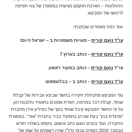
ההחלטות – הארכת תוקפם (שישית במספר) של צווי תפיסה
לרכושו של המבקש.
ועוד כמה מאמרים שכתבתי:
עו"ד נועם קוריס
– סוגיות משפטיות ב – ישראל היום!
עו"ד נועם קוריס
–
כותב בערוץ 7
עו”ד
נועם קוריס
– כותב במקור ראשון
עו"ד נועם קוריס
– כותב ב – בבלוגספוט
נגד המבקש מתנהלת חקירה בחשד שביצע עבירות של קבלת
שוחד, קבלת דבר במרמה, הפרת אמונים בתאגיד והלבנת הון.
על פי החשד המבקש קיבל שוחד בסך של כמיליון אירו מחברת
"מרצדס בנץ" בעת שכיהן בתפקיד בכיר בחברת "אגד". במסגרת
החקירה, ועוד בטרם הוגש כתב אישום, נתפסו בשלהי חודש
נובמבר 2016 כספים ונכסי נדל"ן שהיו רשומים על שמו של