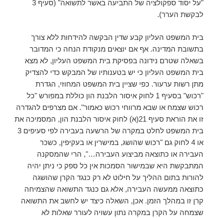
"על יסוד ספקולציה של התביעה באשר לתשואה" (סעיף 3
לבקשת הערר).
בית המשפט העליון קבע שדין הבקשה להידחות ללא צורך
בתשובת המדינה. אף אם יוצאים מנקודת הנחה כי המדובר
בשאלה שטרם נידונה בפסיקת בית המשפט העליון, לא מצא
בית המשפט העליון כי יש בטענותיו של המבקש כדי להצדיק
מתן רשות ערעור. כפי שציין בית המשפט המחוזי, הגדרת
"רכוש" בסעיף 1 לחוק איסור הלבנת הון כוללת במפורש "כל
רכוש שצמח או שבא מרווחי רכוש כאמור". אם מצרפים להגדרה
זו את הוראת סעיף 21(אׂ) לחוק איסור הלבנת הון, המסמיכה את
בית המשפט לחלט במקרה של הרשעה בעבירה לפי סעיפים 3
או 4 לחוק גם "רכוש שהושג, במישרין או בעקיפין, כשכר
העבירה או כתוצאה מביצוע העבירה…", הרי שהמסקנה
המתבקשת היא שבמישור הסמכות אין כל ספק כי ניתן יהיה
להורות בתום ההליך על חילוט לא רק כנגד הקרן שהושגה
כתוצאה ממעשה העבירה, אלא גם כנגד התשואה שהצמיחה
קרן זו במהלך הזמן. אכן, השאלה כיצד יש לחשב את התשואה
שצמחה על הקרן במקרה נתון עשויה לעורר שאלות לא