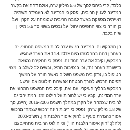
בלבד, קרי ביחס לסך של 5.6 מיליון ש"ח, אולם דחה את בקשה
המדינה לעניין הריבית, ופסק כי המדינה לא העמידה תשתית
ראייתית מספקת באשר לגובה הריבית שנצמחה על הקרן, ועל
כן הורה כי צווי התפיסה יחולו על נכסים בשווי סך 5.6 מיליון
ש"ח בלבד.
הן המבקש והן המדינה הגישו ערר לבית המשפט המחוזי. זה
האחרון דחה בהחלטתו מיום 14.4.2019 את הערר שהגיש
המבקש, וקיבל את ערר המדינה. נפסק כי החקירה נמצאת
ב"ישורת האחרונה", וכי בנסיבות התיק, ובשים לב לשלב בו מצוי
הטיפול בו, צדק בית משפט השלום כאשר הורה על המשך
תפיסת הרכוש לצורך הבטחת אפשרות חילוטם אם יורשע
המבקש בהליך העיקרי. עם זאת, קיבל בית המשפט המחוזי את
ערר המדינה, וקבע כי יש להורות על חילוט זמני המתייחס גם
לריבית שצמחה על הקרן במהלך השנים 2016-2006 (היינו, סך
של 1.8 מיליון ש"ח). נפסק כי ריבית הינה "רכוש שצמח" מרכוש
אסור כהגדרת סעיף 1 לחוק איסור הלבנת הון, תש"ס-2000
(להלן: "חוק איסור הלבנת הון") וכי חילוט הריבית מתחייב גם