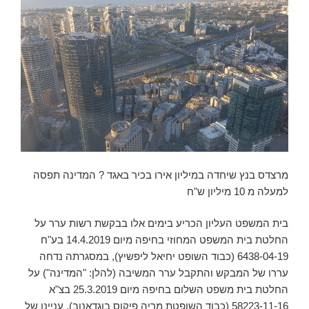
מרצדס בנץ שיחדה במיליון אירו בכיר באגד ? המדינה תפסה
למעלה מ 10 מיליון ש"ח
בית המשפט העליון הכריע בימים אלו בבקשת רשות ערר על
החלטת בית המשפט המחוזי בחיפה מיום 14.4.2019 בע"ח
6438-04-19 (כבוד השופט יחיאל ליפשיץ), במסגרתה נדחה
עררו של המבקש והתקבל ערר המשיבה (להלן: "המדינה") על
החלטת בית משפט השלום בחיפה מיום 25.3.2019 בצ"א
58223-11-16 (כבוד השופטת מריה פיקוס בוגדאנוב). עניינן של