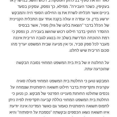
לאור הוראת סעיף 21 לחוק העוסקת ב"רכוש הושג, במישרין או
בעקיפין, כשכר העבירה". ממילא, כך נפסק, עסקינן בסעד
ביניים אשר תכליתו לשרת את צו החילוט הסופי היה והמבקש
יורשע בדין, וכי עמדה זו עולה בקנה אחד עם התכלית הקניינית
של הכלל בדבר "הוצאת בלעו של גזלן מפיו", אשר בבסיס
ההסדר החוקי בדבר חילוט רכוש שהושג בעבירה. כן נפסק כי
רמת ההוכחה הנדרשת בשלב זה בנוגע לגובה הריבית איננה
מעבר לכל ספק סביר, וכי אין מניעה שבית המשפט יעריך מהו
סכום הריבית שיש לחלט.
על החלטה זו של בית בית המשפט המחוזי נסובה הבקשה
שהוכרעה עתה.
המבקש טוען כי החלטת בית המשפט המחוזי מעלה סוגיה
עקרונית ותקדימית בדבר חילוט תשואה היפותטית שצמחה על
נכסים שחולטו החורגת מעניינו הפרטני של מבקש. כן נטען כי
החלטת בית המשפט המחוזי כוללת קביעה תקדימית לפיה ניתן
לתפוס תשואה היפותטית כאמור גם כאשר המדינה אינה יודעת
איזו תשואה נשאו הכספים ובקשתה "נסמכת על היפותזה" והיא