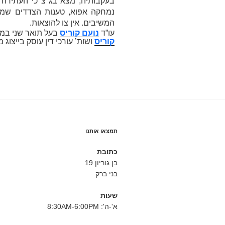
בעקבותיה, מצא בג"צ כי העתירה
נמחקה אפוא, טענות הצדדים שמו
המשיבים. אין צו להוצאות.
עו”ד
נועם קוריס
בעל תואר שני במ
קוריס
ושות’ עורכי דין עוסק בייצוג מש
תמצאו אותנו
כתובת
בן גוריון 19
בני ברק
שעות
א'-ה': 8:30AM-6:00PM