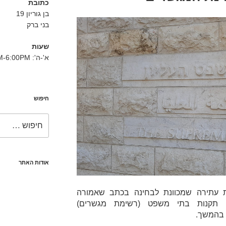
כתובת
בן גוריון 19
בני ברק
שעות
א'-ה': 8:30AM-6:00PM
חיפוש
חפש:
אודות האתר
 עתירה שמכוונת לבחינה בכתב שאמורה
יום 5.2.2020 בגדר תקנות בתי משפט (רשימת מגשרים)