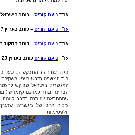
ועוד כמה מאמרים שכתבתי:
עו"ד
נועם קוריס
– כותב בישראל 
עו"ד נועם קוריס
–
כותב בערוץ 7 על
עו”ד
נועם קוריס
– כותב במקור ר
עו"ד
נועם קוריס
כותב בערוץ 20
בגדר עתירה זו התבקש גם סעד בינ
בית המשפט נדרש בעניין לשקילת ט
המגשרים בישראל שביקש להצטרף
הבחינה מחר כמו גם קיומו של מוע
שההתראה שניתנה בדבר קיומה ש
ציבור רחב של מגשרים שנערך ל
הלגיטימיות.