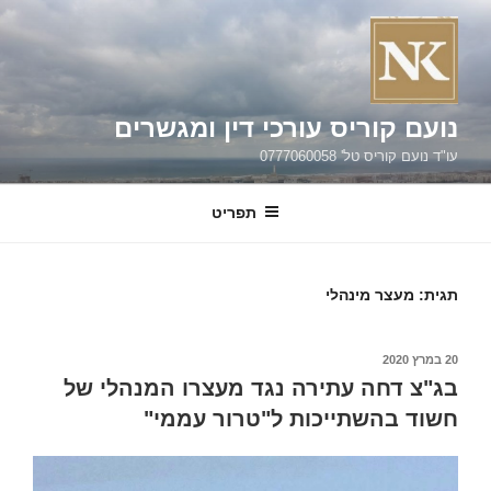
ילוג
תוכן
נועם קוריס עורכי דין ומגשרים
עו"ד נועם קוריס טל' 0777060058
תפריט
תגית:
מעצר מינהלי
פורסם
20 במרץ 2020
ב
בג"צ דחה עתירה נגד מעצרו המנהלי של
חשוד בהשתייכות ל"טרור עממי"