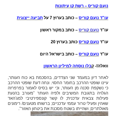
נועם קוריס – רשת קו עיתונות
עו"ד נועם קוריס
–
כותב בערוץ 7 על
תביעה ייצוגית
עו”ד
נועם קוריס
– כותב במקור ראשון
עו"ד
נועם קוריס
כותב בערוץ 20
עו"ד
נועם קוריס
– כותב בישראל היום
וואלה!-
ק
בלו נוסחה למיליון הראשון
לאחר דיון במעמד שני הצדדים, בהסכמת בא כוח העותר,
עיינו שופטי ההרכב בחומר החסוי. ונחה דעת שופטי ההרכב
כי נשקפת סכנה מן העותר, וכי יש בסיס לאמור בפרפרזה
הגלויה בתגובת המשיבים ולפיה העותר "מעורב בהנעת
פעילות צבאית עדכנית; לו קשר קונספירטיבי למג'האד
שאהין ופעילי טרור עממי עדכניים; ברשותו מטענים/ רימונים
מאולתרים; ושהייתו בשטח מסכנת את ביטחון האזור".