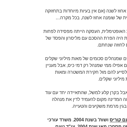
חוז לשנה (אם אין בעיות מיוחדות בתחזוקה
בית של שומנה אחוז לשנה, בכל מקרה…
ת האופטימלית, העסקה הייתה מפסידה לפחות
ת היה הפרת ההסכם עם מליסרון והפסד של
 לחוזה שנחתם.
ם שמנהלים סכומים של מאות מיליוני שקלים
 אפילו ממי שמנהל רק דמי כיס, אבל מעניין
לסייע להם מול חקירת המשטרה ומאות
יליוני שקלים.
 אבל בקרן קלע למשל, שהתאיידה יחד עם עוד
 המדינה מקום להעמיד לדין את מנהלה
גין מרמת משקיעים והטעייה.
ם קוריס
ושות' בשנת 2004. משרד עורכי
דין נועם קוריס ושות' עוסק במשפט מסחרי מאז שנת 2004. עו"ד נועם