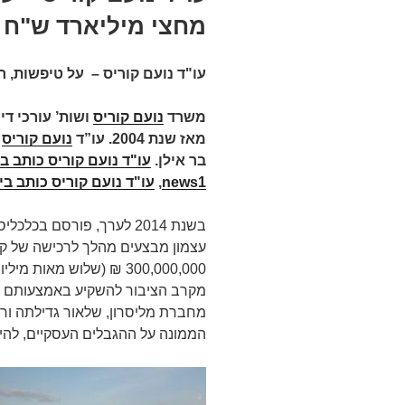
מחצי מיליארד ש"ח 
עו"ד נועם קוריס – על טיפשות, 
משרד
נועם קוריס
ושות’ עורכי ד
מאז שנת 2004.
עו”ד
נועם קוריס
בר אילן.
עו"ד נועם קוריס כותב בק
news1
,
עו"ד נועם קוריס כותב ב
בשנת 2014 לערך, פורסם ב
עצמון מבצעים מהלך לרכישה של קניו
300,000,000 ₪ (שלוש מאות
מקרב הציבור להשקיע באמצעותם בקנ
מחברת מליסרון, שלאור גדילתה ורכ
הממונה על ההגבלים העסקיים, להיפ