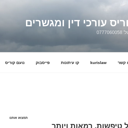
ריס עורכי דין ומגשרים
0777
 קשר
kurislaw
קו עיתונות
פייסבוק
נועם קוריס
תמצאו אותנו
ל טיפשות, רמאות ויותר