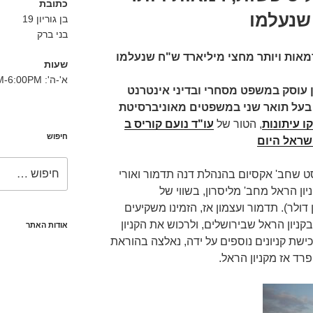
כתובת
שנעלמו
בן גוריון 19
בני ברק
רמאות ויותר מחצי מיליארד ש"ח שנעלמו
שעות
א'-ה': 8:30AM-6:00PM
ין עוסק במשפט מסחרי ובדיני אינטרנט
בעל תואר שני במשפטים מאוניברסיטת
ו עיתונות
, הטור של
עו"ד נועם קוריס ב
חיפוש
ישראל היום
חפש:
כלכליסט שחב' אקסיום בהנהלת דנה תדמור ואורי
ן הראל מחב' מליסרון, בשווי של
 מיליון דולר). תדמור ועצמון אז, הזמינו משקיעים
יון הראל שבירושלים, ולרכוש את הקניון
אודות האתר
ישת קניונים נוספים על ידה, נאלצה בהוראת
רד אז מקניון הראל.