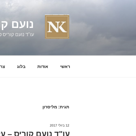
ילוג
תוכן
נועם קו
עו"ד נועם קוריס טל' 060058
ראשי
אודות
בלוג
צרו
תגית:
מליסרון
פורסם
12 ביולי 2017
ב
עו"ד נועם קוריס – ע